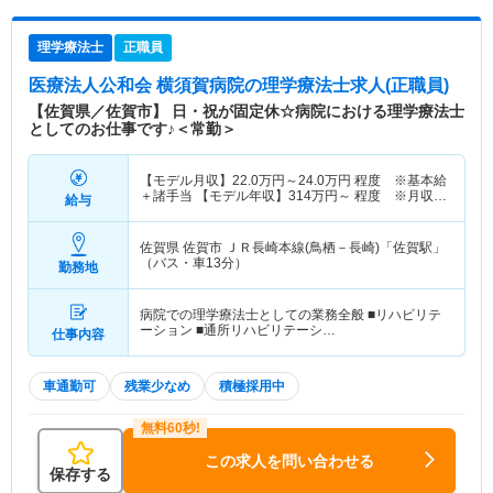
理学療法士
正職員
医療法人公和会 横須賀病院
の理学療法士求人(正職員)
【佐賀県／佐賀市】 日・祝が固定休☆病院における理学療法士
としてのお仕事です♪＜常勤＞
【モデル月収】
22.0
万円～
24.0
万円
程度 ※基本給
＋諸手当 【モデル年収】
314
万円～
程度 ※月収
給与
×12ヶ月＋賞与3.6ヶ月想定
佐賀県 佐賀市
ＪＲ長崎本線(鳥栖－長崎)「佐賀駅」
（バス・車13分）
勤務地
病院での理学療法士としての業務全般 ■リハビリテ
ーション ■通所リハビリテーシ…
仕事内容
車通勤可
残業少なめ
積極採用中
この求人を問い合わせる
保存する