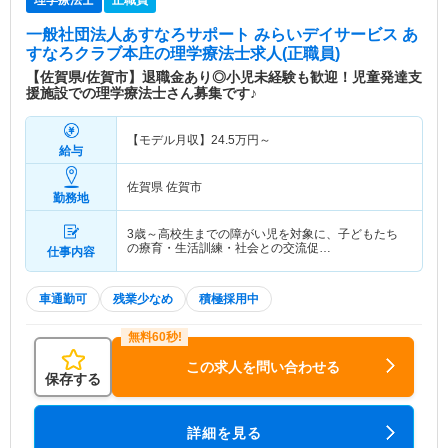
理学療法士
正職員
一般社団法人あすなろサポート みらいデイサービス あ
すなろクラブ本庄
の理学療法士求人(正職員)
【佐賀県/佐賀市】退職金あり◎小児未経験も歓迎！児童発達支
援施設での理学療法士さん募集です♪
【モデル月収】
24.5
万円～
給与
佐賀県 佐賀市
勤務地
3歳～高校生までの障がい児を対象に、子どもたち
の療育・生活訓練・社会との交流促…
仕事内容
車通勤可
残業少なめ
積極採用中
この求人を問い合わせる
保存する
詳細を見る