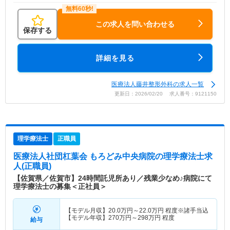
この求人を問い合わせる
保存する
詳細を見る
医療法人藤井整形外科の求人一覧
更新日：2026/02/20 求人番号：9121150
理学療法士
正職員
医療法人社団杠葉会 もろどみ中央病院
の理学療法士求
人(正職員)
【佐賀県／佐賀市】24時間託児所あり／残業少なめ♪病院にて
理学療法士の募集＜正社員＞
【モデル月収】
20.0
万円～
22.0
万円
程度※諸手当込
【モデル年収】
270
万円～
298
万円
程度
給与