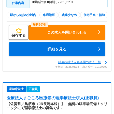
■機能評価 ■個別リハビリプロ…
仕事内容
駅から徒歩5分以内
車通勤可
残業少なめ
住宅手当・補助
この求人を問い合わせる
保存する
詳細を見る
社会福祉法人寿楽園の求人一覧
更新日：2026/05/15 求人番号：10139703
理学療法士
正職員
医療法人まごころ医療館
の理学療法士求人(正職員)
【佐賀県／鳥栖市（JR長崎本線）】 無料の駐車場完備！クリ
ニックにて理学療法士の募集です♪