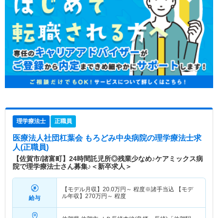
理学療法士
正職員
医療法人社団杠葉会 もろどみ中央病院
の理学療法士求
人(正職員)
【佐賀市/諸富町】24時間託児所◎残業少なめ♪ケアミックス病
院で理学療法士さん募集♪＜新卒求人＞
【モデル月収】
20.0
万円～
程度※諸手当込 【モデ
ル年収】
270
万円～
程度
給与