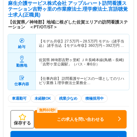
麻生介護サービス株式会社 アップルハート訪問看護ス
テーション吉野ヶ里
の作業療法士,理学療法士,言語聴覚
士求人(正職員)
【佐賀県／神埼郡】地域に根ざした佐賀エリアの訪問看護ステ
ーション ＜PT/OT/ST＞
【モデル月収】
27.5
万円～
28.5
万円
モデル（諸手当
込） 諸手当込 【モデル年収】
360
万円～
392
万円
モ
給与
デル（賞与込） 賞与込
佐賀県 神埼郡吉野ヶ里町
ＪＲ長崎本線(鳥栖－長崎)
「吉野ケ里公園駅」（バス・車6分）
勤務地
【仕事内容】 訪問看護サービスの一環としてのリハ
ビリ業務 1.理学療法士業務全…
仕事内容
車通勤可
未経験OK
残業少なめ
積極採用中
この求人を問い合わせる
保存する