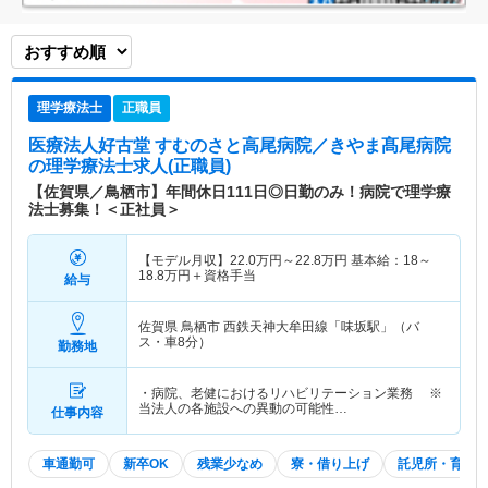
理学療法士
正職員
医療法人好古堂 すむのさと高尾病院／きやま髙尾病院
の理学療法士求人(正職員)
【佐賀県／鳥栖市】年間休日111日◎日勤のみ！病院で理学療
法士募集！＜正社員＞
【モデル月収】
22.0
万円～
22.8
万円
基本給：18～
18.8万円＋資格手当
給与
佐賀県 鳥栖市
西鉄天神大牟田線「味坂駅」（バ
ス・車8分）
勤務地
・病院、老健におけるリハビリテーション業務 ※
当法人の各施設への異動の可能性…
仕事内容
車通勤可
新卒OK
残業少なめ
寮・借り上げ
託児所・育児