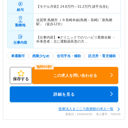
【モデル月収】
24.8
万円～
31.2
万円
諸手当含む
給与
佐賀県 鳥栖市
ＪＲ長崎本線(鳥栖－長崎)「新鳥栖
駅」（徒歩12分）
勤務地
【仕事内容】 ■クリニックでのリハビリ業務全般 ・
外来患者：主に運動器疾患の方…
仕事内容
車通勤可
残業少なめ
住宅手当・補助
託児所・育児補助
積
この求人を問い合わせる
保存する
詳細を見る
医療法人まごころ医療館の求人一覧
更新日：2026/04/20 求人番号：709105