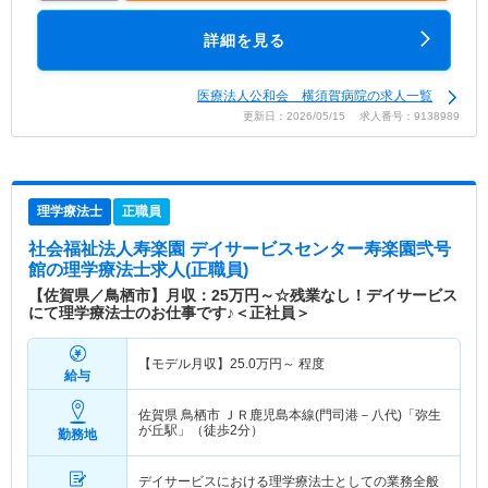
詳細を見る
医療法人公和会 横須賀病院の求人一覧
更新日：2026/05/15 求人番号：9138989
理学療法士
正職員
社会福祉法人寿楽園 デイサービスセンター寿楽園弐号
館
の理学療法士求人(正職員)
【佐賀県／鳥栖市】月収：25万円～☆残業なし！デイサービス
にて理学療法士のお仕事です♪＜正社員＞
【モデル月収】
25.0
万円～
程度
給与
佐賀県 鳥栖市
ＪＲ鹿児島本線(門司港－八代)「弥生
が丘駅」（徒歩2分）
勤務地
デイサービスにおける理学療法士としての業務全般