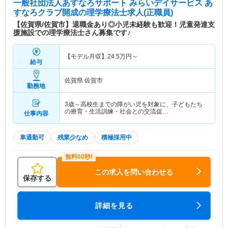
一般社団法人あすなろサポート みらいデイサービス あ
すなろクラブ開成
の理学療法士求人(正職員)
【佐賀県/佐賀市】退職金あり◎小児未経験も歓迎！児童発達支
援施設での理学療法士さん募集です♪
【モデル月収】
24.5
万円～
給与
佐賀県 佐賀市
勤務地
3歳～高校生までの障がい児を対象に、子どもたち
の療育・生活訓練・社会との交流促…
仕事内容
車通勤可
残業少なめ
積極採用中
この求人を問い合わせる
保存する
詳細を見る