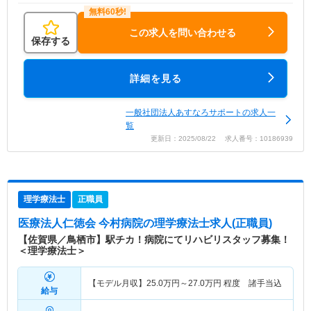
この求人を問い合わせる
保存する
詳細を見る
一般社団法人あすなろサポートの求人一
覧
更新日：2025/08/22 求人番号：10186939
理学療法士
正職員
医療法人仁徳会 今村病院
の理学療法士求人(正職員)
【佐賀県／鳥栖市】駅チカ！病院にてリハビリスタッフ募集！
＜理学療法士＞
【モデル月収】
25.0
万円～
27.0
万円
程度 諸手当込
給与