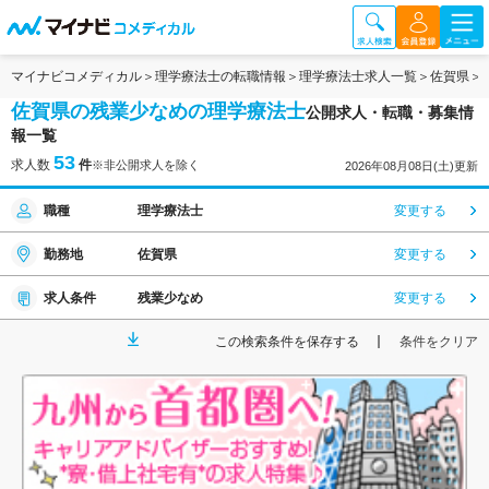
マイナビコメディカル
理学療法士の転職情報
理学療法士求人一覧
佐賀県
佐賀県の残業少なめの理学療法士
公開求人・転職・募集情
報一覧
53
求人数
件
※非公開求人を除く
2026年08月08日(土)更新
職種
理学療法士
変更する
勤務地
佐賀県
変更する
求人条件
残業少なめ
変更する
この検索条件を保存する
条件をクリア