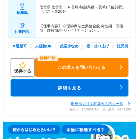
佐賀県 佐賀市
ＪＲ長崎本線(鳥栖－長崎)「佐賀駅」
（バス・車20分）
勤務地
【仕事内容】 ◇理学療法士業務全般 急性期・回復
期・維持期のリハビリテーション…
仕事内容
車通勤可
未経験OK
残業少なめ
寮・借り上げ
託児所・育
この求人を問い合わせる
保存する
詳細を見る
医療法人社団杠葉会の求人一覧
更新日：2025/09/11 求人番号：9148280