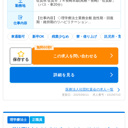
佐賀県 佐賀市
ＪＲ長崎本線(鳥栖－長崎)「佐賀駅」
（バス・車20分）
勤務地
【仕事内容】 ◇理学療法士業務全般 急性期・回復
期・維持期のリハビリテーション…
仕事内容
車通勤可
新卒OK
残業少なめ
寮・借り上げ
託児所・育児
この求人を問い合わせる
保存する
詳細を見る
医療法人社団杠葉会の求人一覧
更新日：2025/09/11 求人番号：10150710
理学療法士
正職員