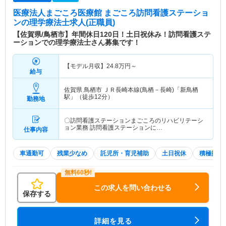
医療法人まごころ医療館 まごころ訪問看護ステーショ
ン
の理学療法士求人(正職員)
【佐賀県/鳥栖市】年間休日120日！土日祝休み！訪問看護ステ
ーションでの理学療法士さん募集です！
【モデル月収】
24.8
万円～
給与
佐賀県 鳥栖市
ＪＲ長崎本線(鳥栖－長崎)「新鳥栖
駅」（徒歩12分）
勤務地
〇訪問看護ステーションまごころのリハビリテーシ
ョン業務 訪問看護ステーションに…
仕事内容
車通勤可
残業少なめ
託児所・育児補助
土日祝休
積極採用
この求人を問い合わせる
保存する
詳細を見る