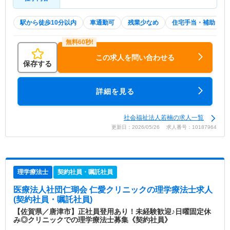
駅から徒歩10分以内
車通勤可
残業少なめ
住宅手当・補助
この求人を問い合わせる
保存する
詳細を見る
社会福祉法人若楠の求人一覧
更新日：2026/05/26 求人番号：10187964
理学療法士
契約社員・嘱託社員
医療法人社団仁瑚会 仁愛クリニック
の理学療法士求人
(契約社員・嘱託社員)
【佐賀県／唐津市】正社員登用あり！未経験歓迎♪日曜固定休
み◎クリニックでの理学療法士募集《契約社員》