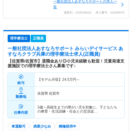
一般社団法人あすなろサポートの求人一
覧
更新日：2025/08/22 求人番号：10186979
理学療法士
正職員
一般社団法人あすなろサポート みらいデイサービス あ
すなろクラブ兵庫
の理学療法士求人(正職員)
【佐賀県/佐賀市】退職金あり◎小児未経験も歓迎！児童発達支
援施設での理学療法士さん募集です♪
【モデル月収】
24.5
万円～
給与
佐賀県 佐賀市
勤務地
3歳～高校生までの障がい児を対象に、子どもたち
の療育・生活訓練・社会との交流促…
仕事内容
車通勤可
残業少なめ
積極採用中