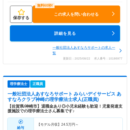
この求人を問い合わせる
保存する
詳細を見る
一般社団法人あすなろサポートの求人一
覧
更新日：2025/08/22 求人番号：10186977
理学療法士
正職員
一般社団法人あすなろサポート みらいデイサービス あ
すなろクラブ神崎
の理学療法士求人(正職員)
【佐賀県/神崎市】退職金あり◎小児未経験も歓迎！児童発達支
援施設での理学療法士さん募集です♪
【モデル月収】
24.5
万円～
給与