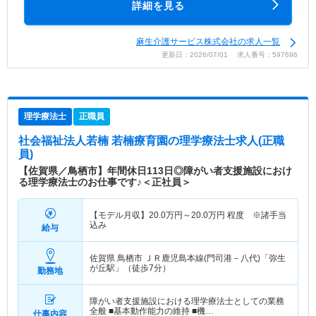
詳細を見る
麻生介護サービス株式会社の求人一覧
更新日：2026/07/01 求人番号：597696
理学療法士
正職員
社会福祉法人若楠 若楠療育園
の理学療法士求人(正職
員)
【佐賀県／鳥栖市】年間休日113日◎障がい者支援施設におけ
る理学療法士のお仕事です♪＜正社員＞
【モデル月収】
20.0
万円～
20.0
万円
程度 ※諸手当
込み
給与
佐賀県 鳥栖市
ＪＲ鹿児島本線(門司港－八代)「弥生
が丘駅」（徒歩7分）
勤務地
障がい者支援施設における理学療法士としての業務
全般 ■基本動作能力の維持 ■機…
仕事内容