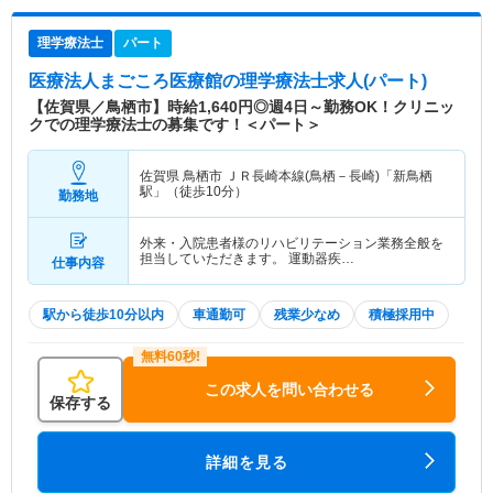
理学療法士
パート
医療法人まごころ医療館
の理学療法士求人(パート)
【佐賀県／鳥栖市】時給1,640円◎週4日～勤務OK！クリニッ
クでの理学療法士の募集です！＜パート＞
佐賀県 鳥栖市
ＪＲ長崎本線(鳥栖－長崎)「新鳥栖
駅」（徒歩10分）
勤務地
外来・入院患者様のリハビリテーション業務全般を
担当していただきます。 運動器疾…
仕事内容
駅から徒歩10分以内
車通勤可
残業少なめ
積極採用中
この求人を問い合わせる
保存する
詳細を見る