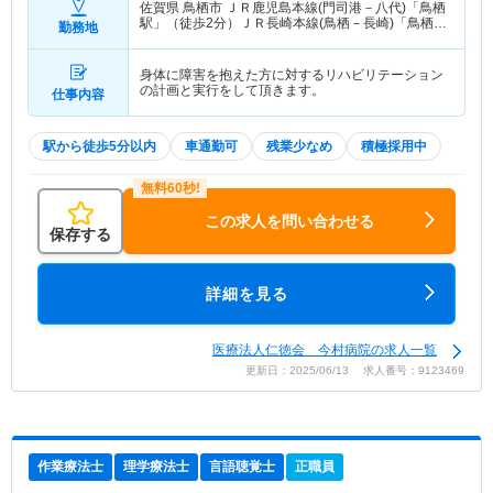
佐賀県 鳥栖市
ＪＲ鹿児島本線(門司港－八代)「鳥栖
駅」（徒歩2分）ＪＲ長崎本線(鳥栖－長崎)「鳥栖
勤務地
駅」（徒歩2分）
身体に障害を抱えた方に対するリハビリテーション
の計画と実行をして頂きます。
仕事内容
駅から徒歩5分以内
車通勤可
残業少なめ
積極採用中
この求人を問い合わせる
保存する
詳細を見る
医療法人仁徳会 今村病院の求人一覧
更新日：2025/06/13 求人番号：9123469
作業療法士
理学療法士
言語聴覚士
正職員