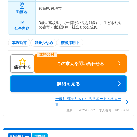
佐賀県 神埼市
勤務地
3歳～高校生までの障がい児を対象に、子どもたち
の療育・生活訓練・社会との交流促…
仕事内容
車通勤可
残業少なめ
積極採用中
この求人を問い合わせる
保存する
詳細を見る
一般社団法人あすなろサポートの求人一
覧
更新日：2025/08/22 求人番号：10186974