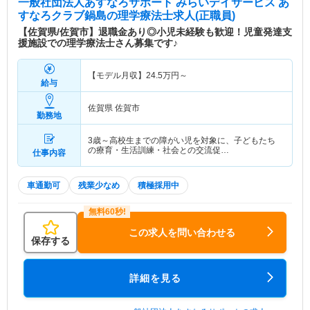
一般社団法人あすなろサポート みらいデイサービス あ
すなろクラブ鍋島
の理学療法士求人(正職員)
【佐賀県/佐賀市】退職金あり◎小児未経験も歓迎！児童発達支
援施設での理学療法士さん募集です♪
【モデル月収】
24.5
万円～
給与
佐賀県 佐賀市
勤務地
3歳～高校生までの障がい児を対象に、子どもたち
の療育・生活訓練・社会との交流促…
仕事内容
車通勤可
残業少なめ
積極採用中
この求人を問い合わせる
保存する
詳細を見る