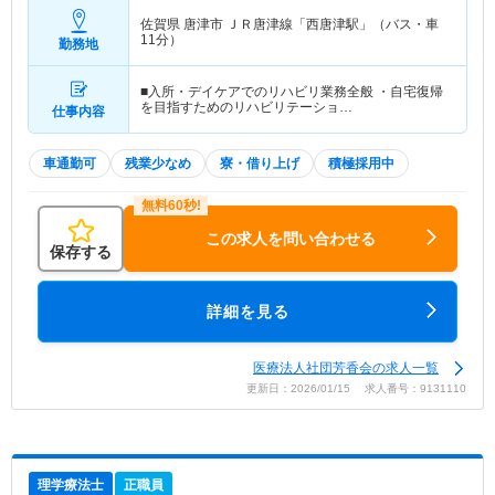
佐賀県 唐津市
ＪＲ唐津線「西唐津駅」（バス・車
11分）
勤務地
■入所・デイケアでのリハビリ業務全般 ・自宅復帰
を目指すためのリハビリテーショ…
仕事内容
車通勤可
残業少なめ
寮・借り上げ
積極採用中
この求人を問い合わせる
保存する
詳細を見る
医療法人社団芳香会の求人一覧
更新日：2026/01/15 求人番号：9131110
理学療法士
正職員