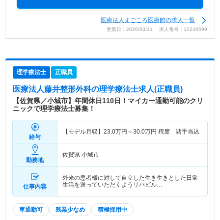
医療法人まごころ医療館の求人一覧
更新日：2026/03/11 求人番号：10246599
理学療法士
正職員
医療法人藤井整形外科
の理学療法士求人(正職員)
【佐賀県／小城市】年間休日110日！マイカー通勤可能のクリ
ニックで理学療法士募集！
【モデル月収】
23.0
万円～
30.0
万円
程度 諸手当込
給与
佐賀県 小城市
勤務地
外来の患者様に対して自立した生き生きとした日常
生活を送っていただくようリハビル…
仕事内容
車通勤可
残業少なめ
積極採用中