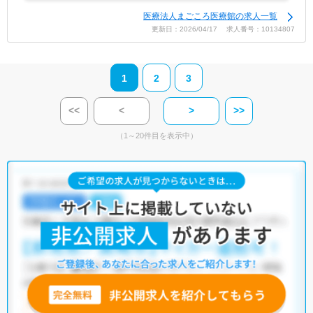
医療法人まごころ医療館の求人一覧
更新日：2026/04/17 求人番号：10134807
1
2
3
<<
<
>
>>
（1～20件目を表示中）