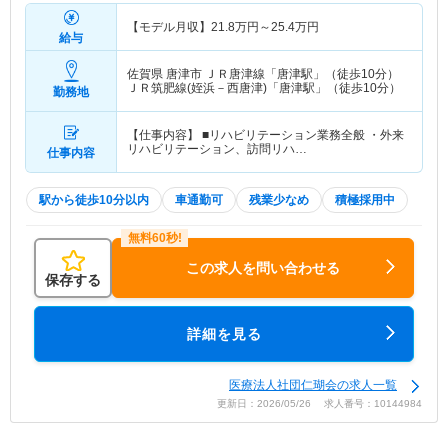
【モデル月収】
21.8
万円～
25.4
万円
給与
佐賀県 唐津市
ＪＲ唐津線「唐津駅」（徒歩10分）
ＪＲ筑肥線(姪浜－西唐津)「唐津駅」（徒歩10分）
勤務地
【仕事内容】 ■リハビリテーション業務全般 ・外来
リハビリテーション、訪問リハ…
仕事内容
駅から徒歩10分以内
車通勤可
残業少なめ
積極採用中
この求人を問い合わせる
保存する
詳細を見る
医療法人社団仁瑚会の求人一覧
更新日：2026/05/26 求人番号：10144984