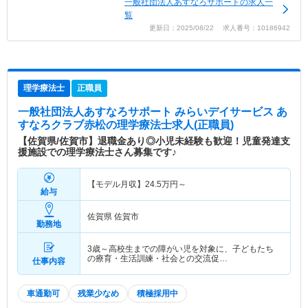
一般社団法人あすなろサポートの求人一
覧
更新日：2025/08/22 求人番号：10186942
理学療法士
正職員
一般社団法人あすなろサポート みらいデイサービス あ
すなろクラブ赤松
の理学療法士求人(正職員)
【佐賀県/佐賀市】退職金あり◎小児未経験も歓迎！児童発達支
援施設での理学療法士さん募集です♪
【モデル月収】
24.5
万円～
給与
佐賀県 佐賀市
勤務地
3歳～高校生までの障がい児を対象に、子どもたち
の療育・生活訓練・社会との交流促…
仕事内容
車通勤可
残業少なめ
積極採用中