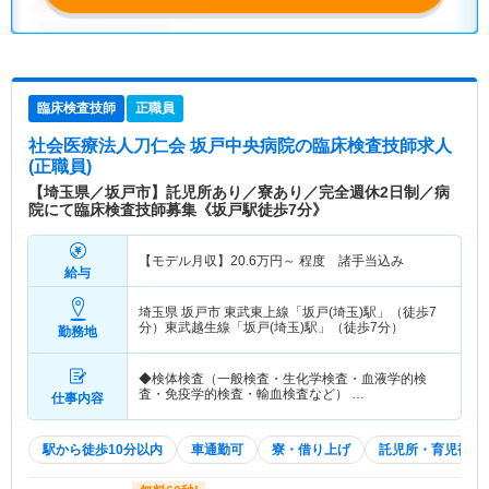
臨床検査技師
正職員
社会医療法人刀仁会 坂戸中央病院
の臨床検査技師求人
(正職員)
【埼玉県／坂戸市】託児所あり／寮あり／完全週休2日制／病
院にて臨床検査技師募集《坂戸駅徒歩7分》
【モデル月収】
20.6
万円～
程度 諸手当込み
給与
埼玉県 坂戸市
東武東上線「坂戸(埼玉)駅」（徒歩7
分）東武越生線「坂戸(埼玉)駅」（徒歩7分）
勤務地
◆検体検査（一般検査・生化学検査・血液学的検
査・免疫学的検査・輸血検査など） …
仕事内容
駅から徒歩10分以内
車通勤可
寮・借り上げ
託児所・育児補助