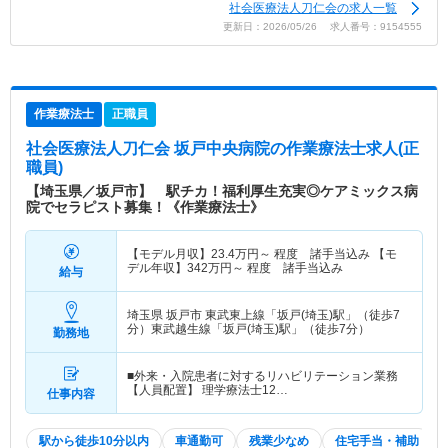
社会医療法人刀仁会の求人一覧
更新日：2026/05/26 求人番号：9154555
作業療法士
正職員
社会医療法人刀仁会 坂戸中央病院
の作業療法士求人(正
職員)
【埼玉県／坂戸市】 駅チカ！福利厚生充実◎ケアミックス病
院でセラピスト募集！《作業療法士》
【モデル月収】
23.4
万円～
程度 諸手当込み 【モ
デル年収】
342
万円～
程度 諸手当込み
給与
埼玉県 坂戸市
東武東上線「坂戸(埼玉)駅」（徒歩7
分）東武越生線「坂戸(埼玉)駅」（徒歩7分）
勤務地
■外来・入院患者に対するリハビリテーション業務
【人員配置】 理学療法士12…
仕事内容
駅から徒歩10分以内
車通勤可
残業少なめ
住宅手当・補助