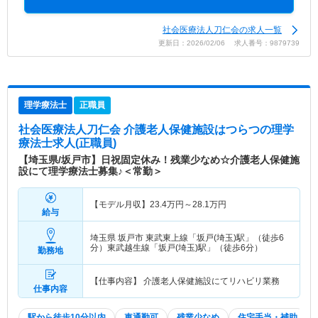
社会医療法人刀仁会の求人一覧
更新日：2026/02/06 求人番号：9879739
理学療法士
正職員
社会医療法人刀仁会 介護老人保健施設はつらつ
の理学
療法士求人(正職員)
【埼玉県/坂戸市】日祝固定休み！残業少なめ☆介護老人保健施
設にて理学療法士募集♪＜常勤＞
【モデル月収】
23.4
万円～
28.1
万円
給与
埼玉県 坂戸市
東武東上線「坂戸(埼玉)駅」（徒歩6
分）東武越生線「坂戸(埼玉)駅」（徒歩6分）
勤務地
【仕事内容】 介護老人保健施設にてリハビリ業務
仕事内容
駅から徒歩10分以内
車通勤可
残業少なめ
住宅手当・補助