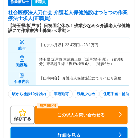
作業療法士
正職員
社会医療法人刀仁会 介護老人保健施設はつらつ
の作業
療法士求人(正職員)
【埼玉県/坂戸市】日祝固定休み！残業少なめ☆介護老人保健施
設にて作業療法士募集♪＜常勤＞
【モデル月収】
23.4
万円～
28.1
万円
給与
埼玉県 坂戸市
東武東上線「坂戸(埼玉)駅」（徒歩6
分）東武越生線「坂戸(埼玉)駅」（徒歩6分）
勤務地
【仕事内容】 介護老人保健施設にてリハビリ業務
仕事内容
駅から徒歩10分以内
車通勤可
残業少なめ
住宅手当・補助
この求人を問い合わせる
保存する
詳細を見る