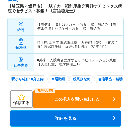
【埼玉県／坂戸市】 駅チカ！福利厚生充実◎ケアミックス病
特色
東武東上線「坂戸駅」徒歩6分の場所に位置する病
院でセラピスト募集！《言語聴覚士》
院です。同院は、昭和36年に創設され平成8年に現
在の場所に移設し、開設当初から地域に根差した病
【モデル月収】
23.4
万円～
程度 諸手当込み 【モ
院として地域住民の健康を守っております。「和ら
デル年収】
342
万円～
程度 諸手当込み
給与
いだ笑顔でし愛情のある穏やかな言葉を交わすこ
と」を意味する「和顔愛語」を理念とし、患者さん
埼玉県 坂戸市
東武東上線「坂戸(埼玉)駅」（徒歩7
の視点に立って、良心的な医療を目指している病院
分）東武越生線「坂戸(埼玉)駅」（徒歩7分）
勤務地
です。 【病棟編成】 ■一般病棟（95床） 外科・整
形外科混合病棟（48床） 内科・糖尿病内科・泌尿
■外来・入院患者に対するリハビリテーション業務
器科混合病棟（47床） ■療養病棟（42床） ■地域包
【人員配置】 理学療法士12…
仕事内容
括ケア病棟（47床）
駅から徒歩10分以内
車通勤可
残業少なめ
住宅手当・補助
この求人を問い合わせる
保存する
詳細を見る