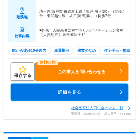
埼玉県 坂戸市
東武東上線「坂戸(埼玉)駅」（徒歩7
分）東武越生線「坂戸(埼玉)駅」（徒歩7分）
勤務地
■外来・入院患者に対するリハビリテーション業務
【人員配置】 理学療法士12…
仕事内容
駅から徒歩10分以内
車通勤可
残業少なめ
住宅手当・補助
この求人を問い合わせる
保存する
詳細を見る
社会医療法人刀仁会の求人一覧
更新日：2026/05/26 求人番号：645492