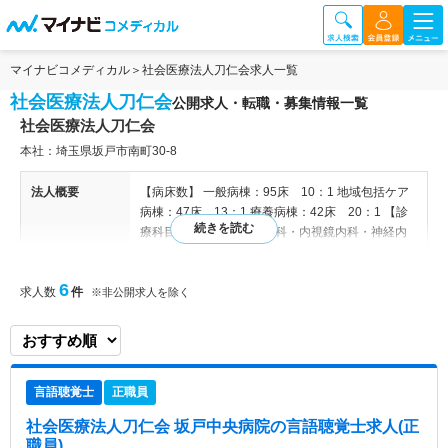
マイナビコメディカル
社会医療法人刀仁会求人一覧
社会医療法人刀仁会
公開求人・転職・募集情報一覧
社会医療法人刀仁会
本社：埼玉県坂戸市南町30-8
法人概要
【病床数】 一般病棟：95床 10：1 地域包括ケア
病棟：47床 13：1 療養病棟：42床 20：1 【診
療科目】 内科・糖尿病内科・内視鏡内科・神経内
科・外科・乳腺外科・腫瘍外科・整形外科・ 形成
外科・消化器内科・消化器外科・循環器内科・呼吸
6
求人数
件
器内科・泌尿器科・ 皮膚科・肛門外科・リハビリ
※非公開求人を除く
テーション科 【関連施設】 坂戸中央病院・介護老
人保健施設はつらつ・はつらつ居宅介護支援事業
所・本町診療所・坂戸中央クリニック・坂戸中央健
康管理センター・坂戸市中央第一地域包括支援セン
言語聴覚士
正職員
ター
社会医療法人刀仁会 坂戸中央病院
の言語聴覚士求人(正
病院情報補足
電子カルテ導入済み
職員)