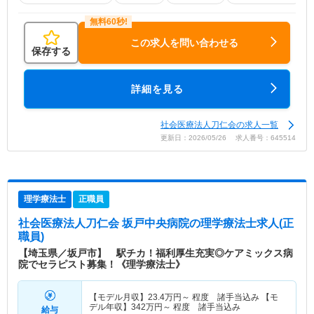
この求人を問い合わせる
保存する
詳細を見る
社会医療法人刀仁会の求人一覧
更新日：2026/05/26 求人番号：645514
理学療法士
正職員
社会医療法人刀仁会 坂戸中央病院
の理学療法士求人(正
職員)
【埼玉県／坂戸市】 駅チカ！福利厚生充実◎ケアミックス病
院でセラピスト募集！《理学療法士》
【モデル月収】
23.4
万円～
程度 諸手当込み 【モ
デル年収】
342
万円～
程度 諸手当込み
給与