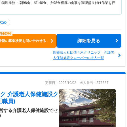
調理業務 ・朝98食、昼140食、夕98食程度の食事を調理盛り付け作業を行
なめ
詳細を見る
最新の募集状況を問い合わせる
医療法人社団佐々木クリニック 介護老
人保健施設クローバーの求人一覧
更新日：2025/10/02 求人番号：576387
ク 介護老人保健施設ク
職員)
営する介護老人保健施設でセ
》