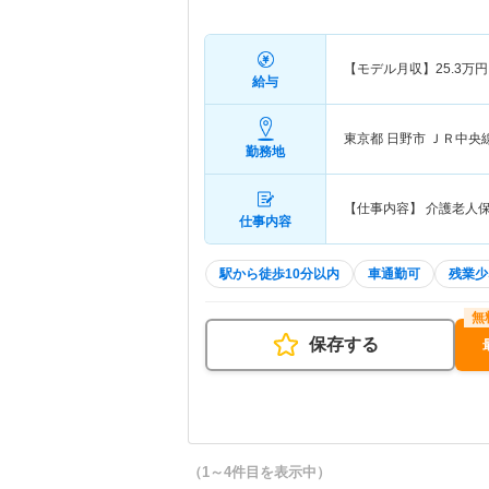
【モデル月収】
25.3
万円
給与
東京都 日野市
ＪＲ中央
勤務地
【仕事内容】 介護老人
仕事内容
駅から徒歩10分以内
車通勤可
残業少
保存する
（1～4件目を表示中）