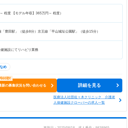
～
程度 【モデル年収】
365
万円～
程度）
線「豊田駅」（徒歩8分）京王線「平山城址公園駅」（徒歩15分）
保健施設にてリハビリ業務
なめ
詳細を見る
最新の募集状況を問い合わせる
医療法人社団佐々木クリニック 介護老
人保健施設クローバーの求人一覧
更新日：2025/08/18 求人番号：9838965