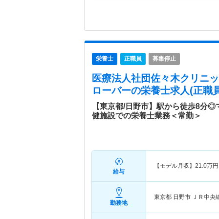
栄養士
正職員
募集停止
医療法人社団佐々木クリニッ
ローバー
の栄養士求人(正職員
【東京都/日野市】駅から徒歩8分
健施設での栄養士業務＜常勤＞
【モデル月収】
21.0
万円
給与
東京都 日野市
ＪＲ中央
勤務地