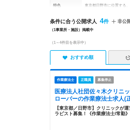
特色
東京都日野市に位置する、
ック、軽費老人ホーム、デ
併設されており、連携体制
4
条件に合う公開求人
非公
介護と共に必要な医療の提
（1事業所・施設）掲載中
（1～4件目を表示中）
おすすめ順
作業療法士
正職員
募集停止
医療法人社団佐々木クリニッ
ローバー
の作業療法士求人(正
【東京都／日野市】クリニックが運
ラピスト募集！《作業療法士/常勤》