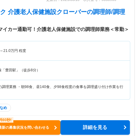
ク 介護老人保健施設クローバー
の調理師/調理
◎マイカー通勤可！介護老人保健施設での調理師業務＜常勤＞
～
21.0
万円
程度
線「豊田駅」（徒歩8分）
調理業務 ・朝98食、昼140食、夕98食程度の食事を調理盛り付け作業を行
なめ
詳細を見る
最新の募集状況を問い合わせる