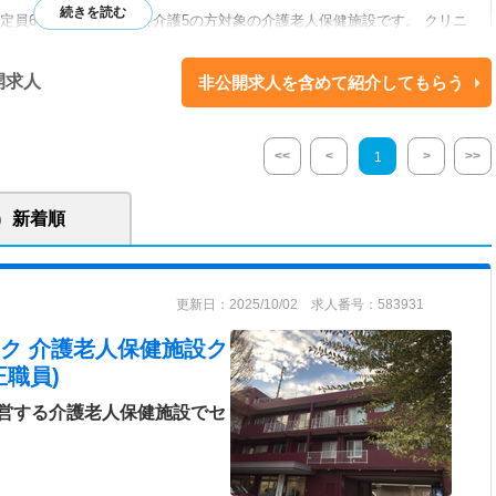
定員68名・要介護1～要介護5の方対象の介護老人保健施設です。 クリニ
イサービス、地域包括支援センター、居宅介護支援事業所、認可保育園が
が整っています。ご利用者様が納得のいく人生を送るためのお手伝いと、
開求人
非公開求人を含めて紹介してもらう
供に努めています。
<<
<
>
>>
1
新着順
更新日：2025/10/02 求人番号：583931
ク 介護老人保健施設ク
職員)
営する介護老人保健施設でセ