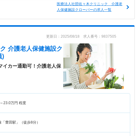
医療法人社団佐々木クリニック 介護老
人保健施設クローバーの求人一覧
更新日：2025/08/18 求人番号：9837505
ク 介護老人保健施設ク
)
◎マイカー通勤可！介護老人保
～
23.0
万円
程度
線「豊田駅」（徒歩8分）