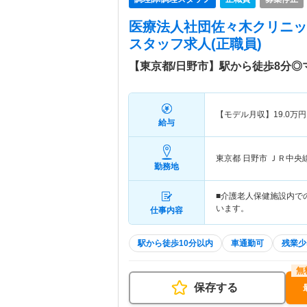
医療法人社団佐々木クリニッ
スタッフ求人(正職員)
【東京都/日野市】駅から徒歩8分
【モデル月収】
19.0
万円
給与
東京都 日野市
ＪＲ中央
勤務地
■介護老人保健施設内での
います。
仕事内容
駅から徒歩10分以内
車通勤可
残業少
保存する