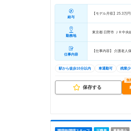
【モデル月収】
25.3
万円
給与
東京都 日野市
ＪＲ中央
勤務地
【仕事内容】 介護老人
仕事内容
駅から徒歩10分以内
車通勤可
残業少
保存する
調理師/調理スタッフ
正職員
募集停止