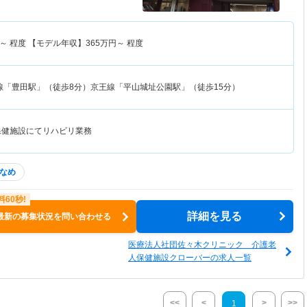
～
程度 【モデル年収】
365
万円～
程度
線「豊田駅」（徒歩8分）京王線「平山城址公園駅」（徒歩15分）
保健施設にてリハビリ業務
なめ
詳細を見る
最新の募集状況を問い合わせる
医療法人社団佐々木クリニック 介護老
人保健施設クローバーの求人一覧
<<
<
>
>>
1