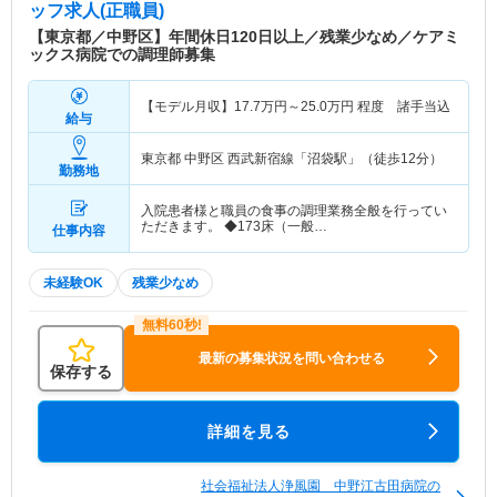
ッフ求人(正職員)
【東京都／中野区】年間休日120日以上／残業少なめ／ケアミ
ックス病院での調理師募集
【モデル月収】
17.7
万円～
25.0
万円
程度 諸手当込
給与
東京都 中野区
西武新宿線「沼袋駅」（徒歩12分）
勤務地
入院患者様と職員の食事の調理業務全般を行ってい
ただきます。 ◆173床（一般…
仕事内容
未経験OK
残業少なめ
最新の募集状況を問い合わせる
保存する
詳細を見る
社会福祉法人浄風園 中野江古田病院の