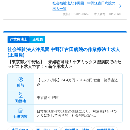
社会福祉法人浄風園 中野江古田病院の
求人一覧
更新日：2026/06/26 求人番号：10125680
作業療法士
正職員
社会福祉法人浄風園 中野江古田病院
の作業療法士求人
(正職員)
【東京都／中野区】 未経験可能！ケアミックス型病院でのセ
ラピスト求人です！＜新卒用求人＞
【モデル月収】
24.4
万円～
31.4
万円
程度 諸手当込
み
給与
東京都 中野区
勤務地
日常生活動作や活動の訓練により、対象者ひとりひ
とりに対して医学的・社会的視点か…
仕事内容