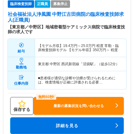
臨床検査技師
正職員
募集停止
社会福祉法人浄風園 中野江古田病院
の臨床検査技師求
人(正職員)
【東京都／中野区】地域密着型ケアミックス病院で臨床検査技
師の求人です
【モデル月収】
19.4
万円～
25.0
万円
程度 常勤・臨
床検査技師モデル 【モデル年収】
350
万円～
程度
給与
東京都 中野区
西武新宿線「沼袋駅」（徒歩12分）
勤務地
■患者様が適切な診断や治療が受けられるために
は、検査情報が正確に評価される必要…
仕事内容
最新の募集状況を問い合わせる
保存する
詳細を見る