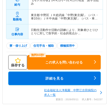
【モデル月収】
24.4
万円～
31.4
万円
程度 諸手当込
み
給与
東京都 中野区
ＪＲ総武線「中野(東京)駅」（バス・
車10分）ＪＲ中央線「中野(東京)駅」（バス・車10
勤務地
分） 他
日動生活動作や活動の訓練により、対象者ひとりひ
とりに対して医学的・社会的視点か…
仕事内容
寮・借り上げ
住宅手当・補助
積極採用中
この求人を問い合わせる
保存する
詳細を見る
社会福祉法人浄風園 中野江古田病院の
求人一覧
更新日：2026/05/11 求人番号：542237