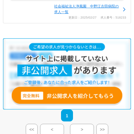
社会福祉法人浄風園 中野江古田病院の
求人一覧
更新日：2025/02/27 求人番号：518233
1
<<
<
>
>>