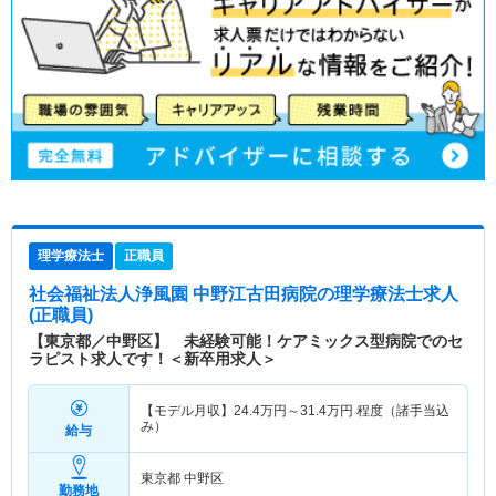
理学療法士
正職員
社会福祉法人浄風園 中野江古田病院
の理学療法士求人
(正職員)
【東京都／中野区】 未経験可能！ケアミックス型病院でのセ
ラピスト求人です！＜新卒用求人＞
【モデル月収】
24.4
万円～
31.4
万円
程度（諸手当込
み）
給与
東京都 中野区
勤務地