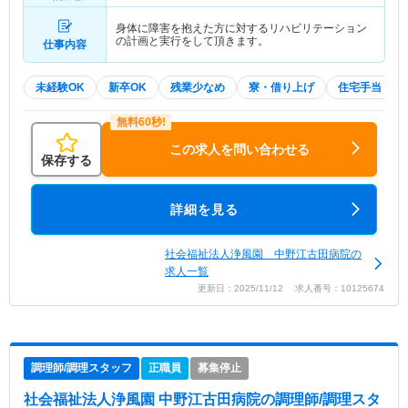
身体に障害を抱えた方に対するリハビリテーション
の計画と実行をして頂きます。
仕事内容
未経験OK
新卒OK
残業少なめ
寮・借り上げ
住宅手当・補
この求人を問い合わせる
保存する
詳細を見る
社会福祉法人浄風園 中野江古田病院の
求人一覧
更新日：2025/11/12 求人番号：10125674
調理師/調理スタッフ
正職員
募集停止
社会福祉法人浄風園 中野江古田病院
の調理師/調理スタ