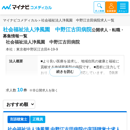
マイナビコメディカル
社会福祉法人浄風園 中野江古田病院求人一覧
社会福祉法人浄風園 中野江古田病院
公開求人・転職・
募集情報一覧
社会福祉法人浄風園 中野江古田病院
本社：東京都中野区江古田4-19-9
法人概要
■より良い医療を追求し、地域住民の健康と福祉に
貢献する地域密着型の病院です。 ■透析に注力して
おり、外来および入院に対応しています。 【病床
数】 173床 一般病棟 92床 療養病棟 81床 人
工透析設備 26床 【診療科目】 ■内科／外科／循環
10
求人数
件
器科／耳鼻咽喉科／眼科／泌尿器科／皮膚科／歯科
※非公開求人を除く
／リハビリテーション／物理療法 ■人工透析設備 ■
無料健康相談 【付属施設】 ■特別養護老人ホーム
【関連施設】 介護老人福祉施設 浄風園（病院隣
接）
言語聴覚士
正職員
特色
中野区にある173床（一般病棟92床・療養病棟81
社会福祉法人浄風園 中野江古田病院
の言語聴覚士求人