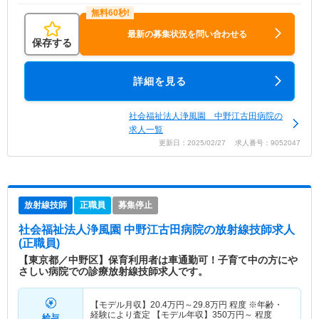
最新の募集状況を問い合わせる
保存する
詳細を見る
社会福祉法人浄風園 中野江古田病院の
求人一覧
更新日：2025/02/27 求人番号：9052047
放射線技師
正職員
募集停止
社会福祉法人浄風園 中野江古田病院
の放射線技師求人
(正職員)
【東京都／中野区】保育利用者は車通勤可！子育て中の方にや
さしい病院での診療放射線技師求人です。
【モデル月収】
20.4
万円～
29.8
万円
程度 ※年齢・
経験により査定 【モデル年収】
350
万円～
程度
給与