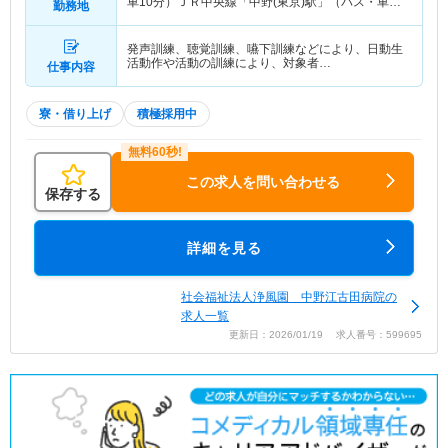
車10分）ＪＲ中央線「中野(東京)駅」（バス・車10
勤務地
分） 他
発声訓練、聴覚訓練、嚥下訓練などにより、日動生
活動作や活動の訓練により、対象者…
仕事内容
寮・借り上げ
積極採用中
この求人を問い合わせる
保存する
詳細を見る
社会福祉法人浄風園 中野江古田病院の
求人一覧
更新日：2026/01/19 求人番号：599695