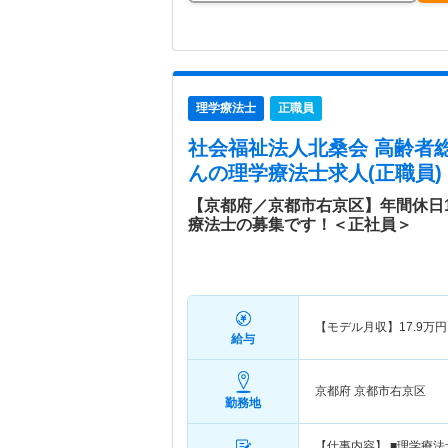
理学療法士
正職員
社会福祉法人北桑会 高齢者
ん
の理学療法士求人(正職員)
【京都府／京都市右京区】年間休日1
療法士の募集です！＜正社員＞
【モデル月収】
17.9
万円
給与
京都府 京都市右京区
勤務地
【仕事内容】 ■理学療