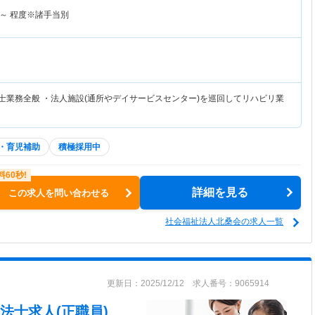
～
程度※諸手当別
法士業務全般 ・法人施設(通所やデイサービスセンター)を巡回してリハビリ業
・育児補助
積極採用中
詳細を見る
この求人を問い合わせる
社会福祉法人北桑会の求人一覧
更新日：2025/12/12 求人番号：9065914
法士求人(正職員)