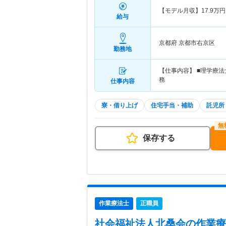
【モデル月収】
17.9
万円
給与
京都府 京都市右京区
勤務地
【仕事内容】 ■理学療
務
仕事内容
寮・借り上げ
住宅手当・補助
託児所
保存する
作業療法士
正職員
社会福祉法人北桑会
の作業療