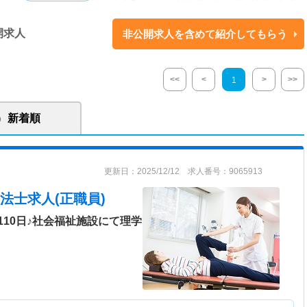
ーム ・短期入所生活介護 美山やすらぎホーム ・通所介護事業 美山デイサ
護支援事業所 美山やすらぎホーム ・訪問介護事業所 美山やすらぎホーム
開求人
非公開求人を含めて紹介してもらう
ウス美山 ・通所介護事業 知井デイサービスセンター ■高齢者総合福祉施設
介護老人福祉施設 しゅうざん ・短期入所生活介護事業所 しゅうざん ・通
イサービスセンター ■京北地域において30年以上、介護サービスを提供して
<<
<
>
>>
1
生きる」を経営理念として、ご利用者お一人お一人の生活リズムを可能な限
実践しています。 ■どの施設も自然豊かな環境の中にあり、穏やかでゆっ
いただいています。 【関連施設】 ■高齢者福祉施設豊和園（5事業所）
新着順
山やすらぎホーム（7事業所） ■高齢者総合福祉施設 しゅうざん（3事業
更新日：2025/12/12 求人番号：9065913
」 を企業理念としています。 利用者の方の生活リズムを尊重していま
設豊和園 ・高齢者総合福祉施設美山やすらぎホーム ・高齢者総合福祉施設
法士求人(正職員)
後児童健全育成事業京北学童クラブ ・高齢サポート京都市京北地域包括セ
10日♪社会福祉施設にて理学
す。