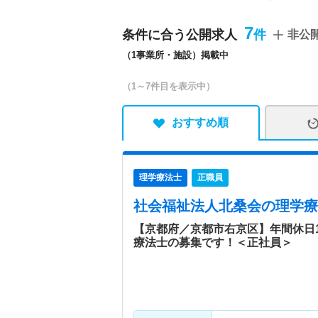
人ホーム 美山やすらぎホ
ービスセンター ・居宅介
7
条件に合う公開求人
非公
・軽費老人ホーム ケアハ
（1事業所・施設）掲載中
しゅうざん ・地域密着型
所介護事業 しゅうざんデ
（1～7件目を表示中）
いる法人です。 ■「共に
り尊重したユニットケアを
たりとした時間を過ごして
おすすめ順
■高齢者総合福祉施設 美
所）
理学療法士
正職員
特色
利用者の方の「共に生きる
す。 ・高齢者総合福祉施
社会福祉法人北桑会
の理学療
しゅうざん ・京都市放課
【京都府／京都市右京区】年間休日1
ンター の施設がございま
療法士の募集です！＜正社員＞