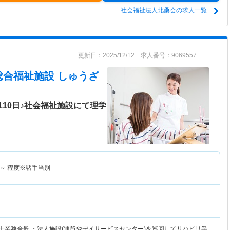
社会福祉法人北桑会の求人一覧
更新日：2025/12/12 求人番号：9069557
総合福祉施設 しゅうざ
10日♪社会福祉施設にて理学
～
程度※諸手当別
法士業務全般 ・法人施設(通所やデイサービスセンター)を巡回してリハビリ業