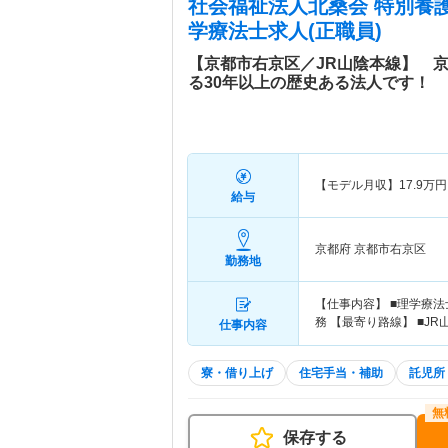
社会福祉法人北桑会 特別養
学療法士求人(正職員)
【京都市右京区／JR山陰本線】 京
る30年以上の歴史ある法人です！
【モデル月収】
17.9
万円
給与
京都府 京都市右京区
勤務地
【仕事内容】 ■理学療
務 【最寄り路線】 ■JR
仕事内容
寮・借り上げ
住宅手当・補助
託児所
保存する