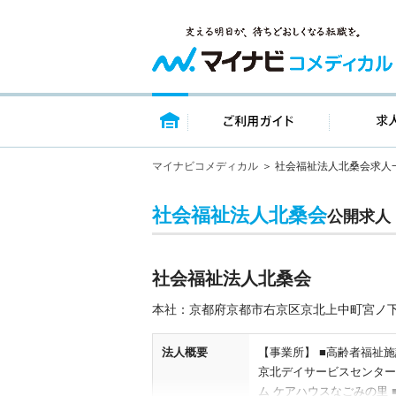
トップページ
ご利用ガイ
マイナビコメディカル
社会福祉法人北桑会求人
社会福祉法人北桑会
公開求人
社会福祉法人北桑会
本社：京都府京都市右京区京北上中町宮ノ下
法人概要
【事業所】 ■高齢者福祉
京北デイサービスセンター
ム ケアハウスなごみの里 