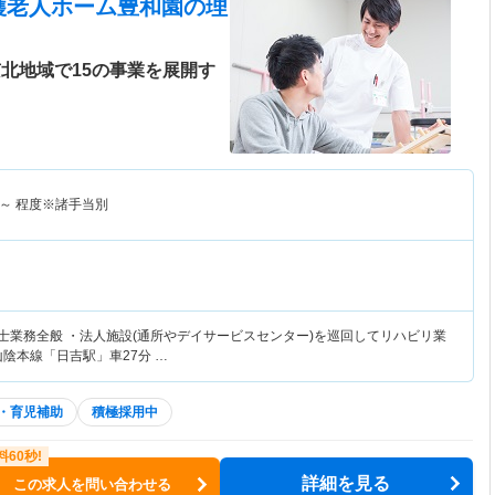
護老人ホーム豊和園
の理
北地域で15の事業を展開す
～
程度※諸手当別
法士業務全般 ・法人施設(通所やデイサービスセンター)を巡回してリハビリ業
山陰本線「日吉駅」車27分 …
・育児補助
積極採用中
詳細を見る
この求人を問い合わせる