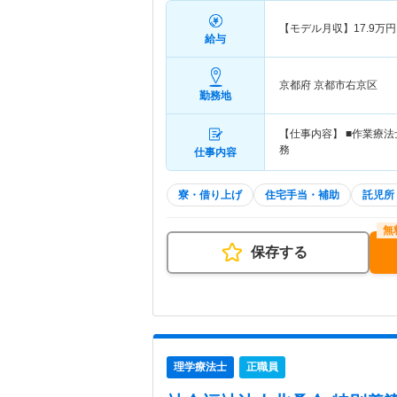
【モデル月収】
17.9
万円
給与
京都府 京都市右京区
勤務地
【仕事内容】 ■作業療
務
仕事内容
寮・借り上げ
住宅手当・補助
託児所
保存する
理学療法士
正職員