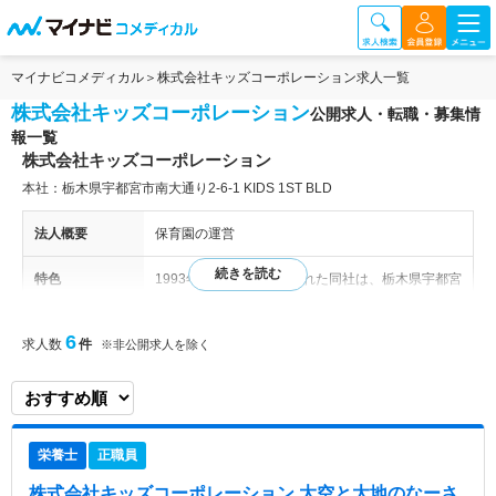
マイナビコメディカル
株式会社キッズコーポレーション求人一覧
株式会社キッズコーポレーション
公開求人・転職・募集情
報一覧
株式会社キッズコーポレーション
本社：栃木県宇都宮市南大通り2-6-1 KIDS 1ST BLD
法人概要
保育園の運営
特色
1993年12月1日に設立された同社は、栃木県宇都宮
市に本社を置き、全国で298園を超える保育施設を
運営しています。病院内保育園、企業内保育園、認
6
求人数
件
※非公開求人を除く
可保育園など、多岐にわたる保育施設を展開し、多
様なニーズに対応しています。 「子ども主体の保
育」を理念に、独自の保育手法「キッズアプロー
チ」に基づいた高品質な保育サービスを提供してい
ます。子どもたちの興味・関心を尊重し、自発的に
栄養士
正職員
「やりたい」と思う気持ちを育む保育を実践するこ
とで、子どもたちの豊かな成長をサポートしていま
株式会社キッズコーポレーション 大空と大地のなーさ