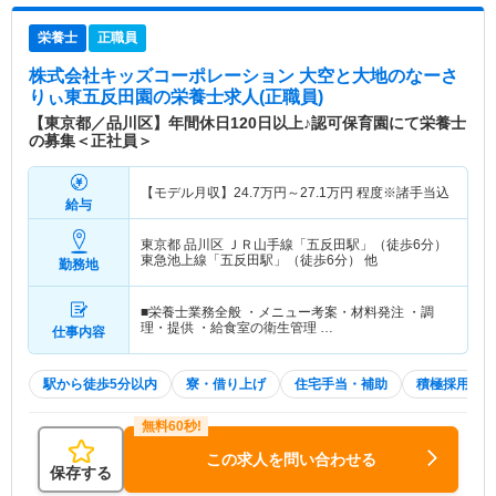
栄養士
正職員
株式会社キッズコーポレーション 大空と大地のなーさ
りぃ東五反田園
の栄養士求人(正職員)
【東京都／品川区】年間休日120日以上♪認可保育園にて栄養士
の募集＜正社員＞
【モデル月収】
24.7
万円～
27.1
万円
程度※諸手当込
給与
東京都 品川区
ＪＲ山手線「五反田駅」（徒歩6分）
東急池上線「五反田駅」（徒歩6分） 他
勤務地
■栄養士業務全般 ・メニュー考案・材料発注 ・調
理・提供 ・給食室の衛生管理 …
仕事内容
駅から徒歩5分以内
寮・借り上げ
住宅手当・補助
積極採用中
この求人を問い合わせる
保存する