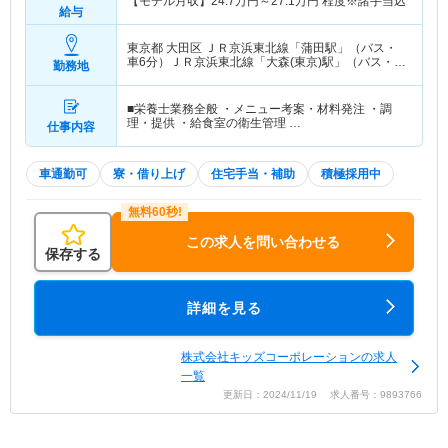
【モデル月収】
24.7
万円～
27.1
万円
程度※諸手当込
給与
東京都 大田区
ＪＲ京浜東北線「蒲田駅」（バス・
車6分）ＪＲ京浜東北線「大森(東京)駅」（バス・車
勤務地
10分） 他
■栄養士業務全般 ・メニュー考案・材料発注 ・調
理・提供 ・給食室の衛生管理 …
仕事内容
車通勤可
寮・借り上げ
住宅手当・補助
積極採用中
この求人を問い合わせる
保存する
詳細を見る
株式会社キッズコーポレーションの求人
一覧
更新日：2024/11/19 求人番号：9893766