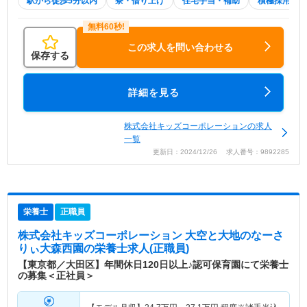
駅から徒歩5分以内
寮・借り上げ
住宅手当・補助
積極採用中
この求人を問い合わせる
保存する
詳細を見る
株式会社キッズコーポレーションの求人
一覧
更新日：2024/12/26 求人番号：9892285
栄養士
正職員
株式会社キッズコーポレーション 大空と大地のなーさ
りぃ大森西園
の栄養士求人(正職員)
【東京都／大田区】年間休日120日以上♪認可保育園にて栄養士
の募集＜正社員＞