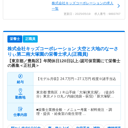
株式会社キッズコーポレーションの求人
一覧
更新日：2025/05/19 求人番号：9893767
栄養士
正職員
株式会社キッズコーポレーション 大空と大地のなーさ
りぃ第二南大塚園
の栄養士求人(正職員)
【東京都／豊島区】年間休日120日以上♪認可保育園にて栄養士
の募集＜正社員＞
【モデル月収】
24.7
万円～
27.1
万円
程度※諸手当込
給与
東京都 豊島区
ＪＲ山手線「大塚(東京)駅」（徒歩5
分）東京メトロ丸ノ内線(池袋－荻窪)「新大塚駅」
勤務地
（徒歩3分） 他
■栄養士業務全般 ・メニュー考案・材料発注 ・調
理・提供 ・給食室の衛生管理 …
仕事内容