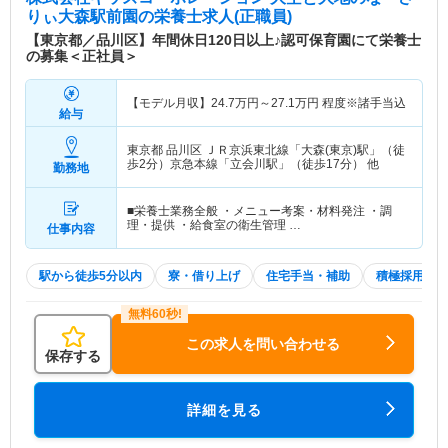
す。 株式会社キッズコーポレーションは、創業者
りぃ大森駅前園
の栄養士求人(正職員)
の「夢」「希望」「情熱」を原動力に、幼児教育を
【東京都／品川区】年間休日120日以上♪認可保育園にて栄養士
通じて社会に貢献しています。
の募集＜正社員＞
【モデル月収】
24.7
万円～
27.1
万円
程度※諸手当込
給与
東京都 品川区
ＪＲ京浜東北線「大森(東京)駅」（徒
歩2分）京急本線「立会川駅」（徒歩17分） 他
勤務地
■栄養士業務全般 ・メニュー考案・材料発注 ・調
理・提供 ・給食室の衛生管理 …
仕事内容
駅から徒歩5分以内
寮・借り上げ
住宅手当・補助
積極採用中
この求人を問い合わせる
保存する
詳細を見る