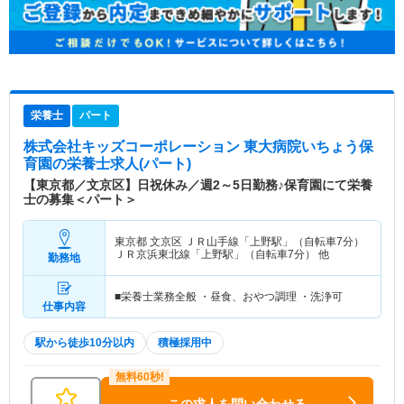
栄養士
パート
株式会社キッズコーポレーション 東大病院いちょう保
育園
の栄養士求人(パート)
【東京都／文京区】日祝休み／週2～5日勤務♪保育園にて栄養
士の募集＜パート＞
東京都 文京区
ＪＲ山手線「上野駅」（自転車7分）
ＪＲ京浜東北線「上野駅」（自転車7分） 他
勤務地
■栄養士業務全般 ・昼食、おやつ調理 ・洗浄可
仕事内容
駅から徒歩10分以内
積極採用中