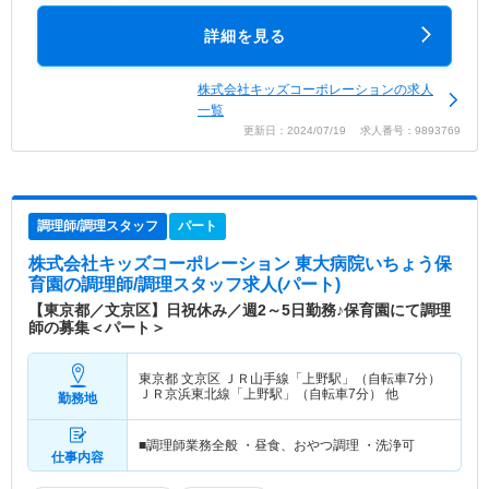
詳細を見る
株式会社キッズコーポレーションの求人
一覧
更新日：2024/07/19 求人番号：9893769
調理師/調理スタッフ
パート
株式会社キッズコーポレーション 東大病院いちょう保
育園
の調理師/調理スタッフ求人(パート)
【東京都／文京区】日祝休み／週2～5日勤務♪保育園にて調理
師の募集＜パート＞
東京都 文京区
ＪＲ山手線「上野駅」（自転車7分）
ＪＲ京浜東北線「上野駅」（自転車7分） 他
勤務地
■調理師業務全般 ・昼食、おやつ調理 ・洗浄可
仕事内容