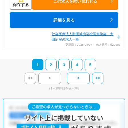
この求人を問い合わせる
保存する
詳細を見る
社会医療法人財団城南福祉医療協会 大
田病院の求人一覧
更新日：2026/04/27 求人番号：520389
1
2
3
4
5
<<
<
>
>>
（1～20件目を表示中）