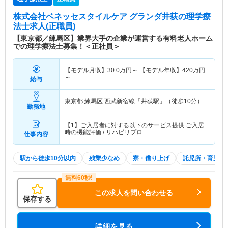
株式会社ベネッセスタイルケア グランダ井荻
の理学療
法士求人(正職員)
【東京都／練馬区】業界大手の企業が運営する有料老人ホーム
での理学療法士募集！＜正社員＞
【モデル月収】
30.0
万円～
【モデル年収】
420
万円
～
給与
東京都 練馬区
西武新宿線「井荻駅」（徒歩10分）
勤務地
【1】ご入居者に対する以下のサービス提供 ご入居
時の機能評価 / リハビリプロ…
仕事内容
駅から徒歩10分以内
残業少なめ
寮・借り上げ
託児所・育児補
この求人を問い合わせる
保存する
詳細を見る