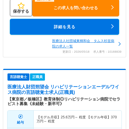
この求人を問い合わせる
保存する
詳細を見る
医療法人社団城東桐和会 タムス杉並病
院の求人一覧
更新日：2026/05/18 求人番号：10168839
言語聴覚士
正職員
医療法人財団朔望会 リハビリテーションエーデルワイ
ス病院
の言語聴覚士求人(正職員)
【東京都／板橋区】教育体制◎リハビリテーション病院でセラ
ピスト募集《未経験・新卒可》
【モデル月収】
25.6
万円～
程度 【モデル年収】
370
万円～
程度
給与