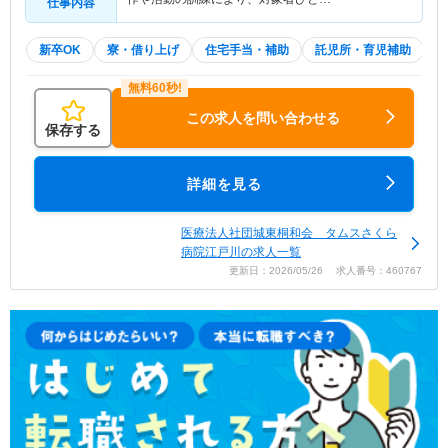
仕事内容
新卒OK
寮・借り上げ
住宅手当・補助
託児所・育児補助
この求人を問い合わせる
保存する
詳細を見る
医療法人社団城東桐和会 タムスさくら
病院江戸川の求人一覧
更新日：2026/05/26 求人番号：460767