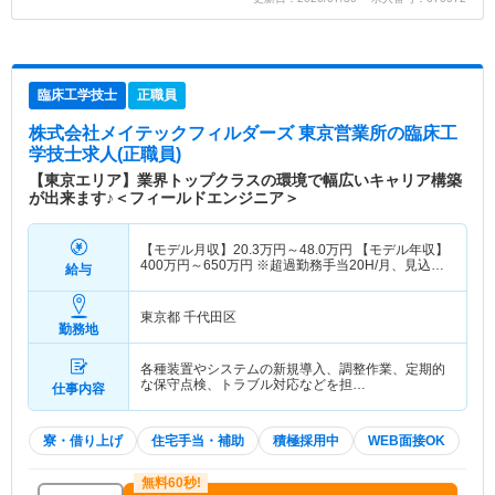
臨床工学技士
正職員
株式会社メイテックフィルダーズ 東京営業所
の臨床工
学技士求人(正職員)
【東京エリア】業界トップクラスの環境で幅広いキャリア構築
が出来ます♪＜フィールドエンジニア＞
【モデル月収】
20.3
万円～
48.0
万円
【モデル年収】
400
万円～
650
万円
※超過勤務手当20H/月、見込み
給与
賞与、各種手当を含んだ額となります。(※能力・
経験・年齢等を考慮の
東京都 千代田区
勤務地
各種装置やシステムの新規導入、調整作業、定期的
な保守点検、トラブル対応などを担…
仕事内容
寮・借り上げ
住宅手当・補助
積極採用中
WEB面接OK