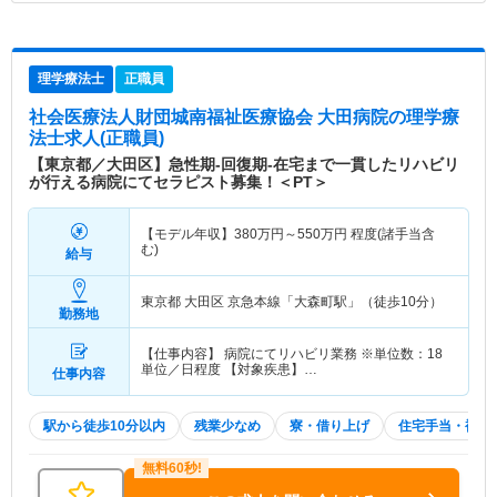
理学療法士
正職員
社会医療法人財団城南福祉医療協会 大田病院
の理学療
法士求人(正職員)
【東京都／大田区】急性期-回復期-在宅まで一貫したリハビリ
が行える病院にてセラピスト募集！＜PT＞
【モデル年収】
380
万円～
550
万円
程度(諸手当含
む)
給与
東京都 大田区
京急本線「大森町駅」（徒歩10分）
勤務地
【仕事内容】 病院にてリハビリ業務 ※単位数：18
単位／日程度 【対象疾患】…
仕事内容
駅から徒歩10分以内
残業少なめ
寮・借り上げ
住宅手当・補助