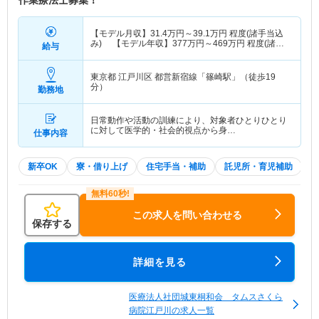
【モデル月収】
31.4
万円～
39.1
万円
程度(諸手当込
み) 【モデル年収】
377
万円～
469
万円
程度(諸手
給与
当込み)
東京都 江戸川区
都営新宿線「篠崎駅」（徒歩19
分）
勤務地
日常動作や活動の訓練により、対象者ひとりひとり
に対して医学的・社会的視点から身…
仕事内容
新卒OK
寮・借り上げ
住宅手当・補助
託児所・育児補助
この求人を問い合わせる
保存する
詳細を見る
医療法人社団城東桐和会 タムスさくら
病院江戸川の求人一覧