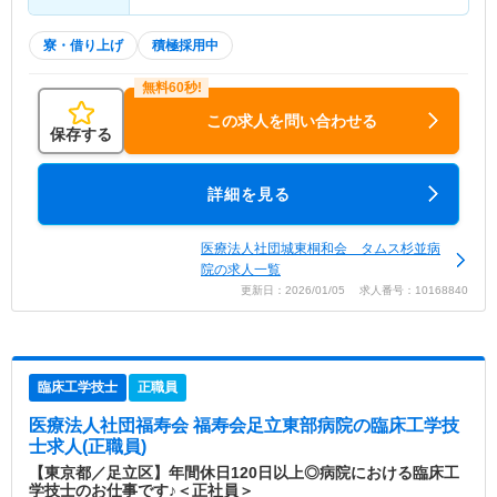
寮・借り上げ
積極採用中
この求人を問い合わせる
保存する
詳細を見る
医療法人社団城東桐和会 タムス杉並病
院の求人一覧
更新日：2026/01/05 求人番号：10168840
臨床工学技士
正職員
医療法人社団福寿会 福寿会足立東部病院
の臨床工学技
士求人(正職員)
【東京都／足立区】年間休日120日以上◎病院における臨床工
学技士のお仕事です♪＜正社員＞