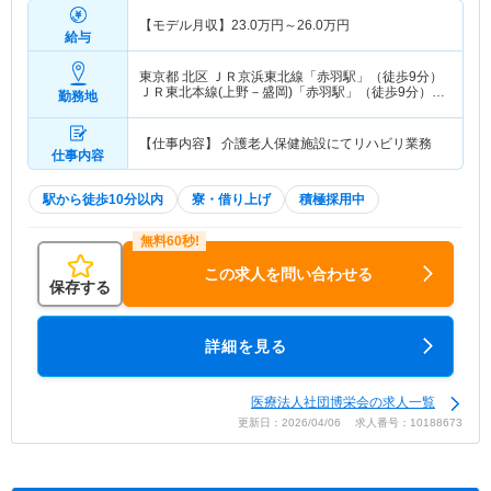
【モデル月収】
23.0
万円～
26.0
万円
給与
東京都 北区
ＪＲ京浜東北線「赤羽駅」（徒歩9分）
ＪＲ東北本線(上野－盛岡)「赤羽駅」（徒歩9分）
勤務地
他
【仕事内容】 介護老人保健施設にてリハビリ業務
仕事内容
駅から徒歩10分以内
寮・借り上げ
積極採用中
この求人を問い合わせる
保存する
詳細を見る
医療法人社団博栄会の求人一覧
更新日：2026/04/06 求人番号：10188673