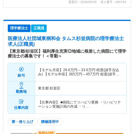
更新日：2026/05/26 求人番号：460763
理学療法士
正職員
医療法人社団城東桐和会 タムス杉並病院
の理学療法士
求人(正職員)
【東京都/杉並区】福利厚生充実◎地域に根差した病院にて理学
療法士の募集です！＜常勤＞
【モデル月収】
26.6
万円～
33.6
万円
程度(諸手当込
み) 【モデル年収】
365
万円～
457
万円
程度(諸手当
給与
込み)
東京都 杉並区
勤務地
【仕事内容】 ■病院にてリハビリ業務 ・リハビリテ
ーション実施計画の作成 ・リ…
仕事内容
寮・借り上げ
積極採用中