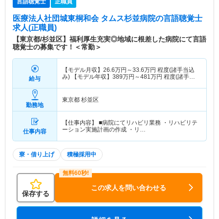
言語聴覚士
正職員
医療法人社団城東桐和会 タムス杉並病院
の言語聴覚士
求人(正職員)
【東京都/杉並区】福利厚生充実◎地域に根差した病院にて言語
聴覚士の募集です！＜常勤＞
【モデル月収】
26.6
万円～
33.6
万円
程度(諸手当込
み) 【モデル年収】
389
万円～
481
万円
程度(諸手当
給与
込み)
東京都 杉並区
勤務地
【仕事内容】 ■病院にてリハビリ業務 ・リハビリテ
ーション実施計画の作成 ・リ…
仕事内容
寮・借り上げ
積極採用中
この求人を問い合わせる
保存する