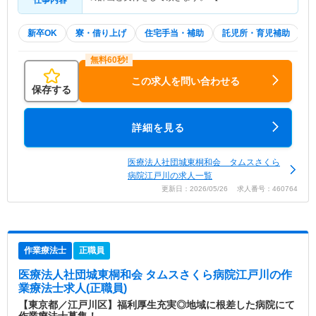
新卒OK
寮・借り上げ
住宅手当・補助
託児所・育児補助
この求人を問い合わせる
保存する
詳細を見る
医療法人社団城東桐和会 タムスさくら
病院江戸川の求人一覧
更新日：2026/05/26 求人番号：460764
作業療法士
正職員
医療法人社団城東桐和会 タムスさくら病院江戸川
の作
業療法士求人(正職員)
【東京都／江戸川区】福利厚生充実◎地域に根差した病院にて
作業療法士募集！