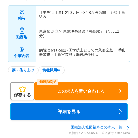
【モデル月収】
21.8
万円～
31.8
万円
程度 ※諸手当
込み
給与
東京都 足立区
東武伊勢崎線「梅島駅」（徒歩12
分）
勤務地
病院における臨床工学技士としての業務全般 ・呼吸
器業務・手術室業務：脳神経外科…
仕事内容
寮・借り上げ
積極採用中
この求人を問い合わせる
保存する
詳細を見る
医療法人社団福寿会の求人一覧
更新日：2026/06/24 求人番号：9861464