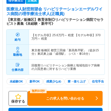
理学療法士
正職員
医療法人財団朔望会 リハビリテーションエーデルワイ
ス病院
の理学療法士求人(正職員)
【東京都／板橋区】教育体制◎リハビリテーション病院でセラ
ピスト募集《未経験・新卒可》
【モデル月収】
25.6
万円～
程度 【モデル年収】
370
万円～
程度
給与
東京都 板橋区
都営三田線「新高島平駅」（徒歩15
分）東武東上線「成増駅」（バス・車16分）
勤務地
回復期リハビリテーション病棟と地域包括ケア病棟
の入院患者に対するリハビリ業務
仕事内容
未経験OK
新卒OK
残業少なめ
寮・借り上げ
住宅手当・補
この求人を問い合わせる
保存する