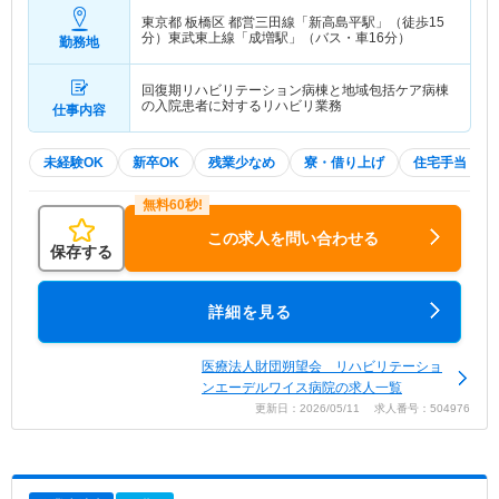
東京都 板橋区
都営三田線「新高島平駅」（徒歩15
分）東武東上線「成増駅」（バス・車16分）
勤務地
回復期リハビリテーション病棟と地域包括ケア病棟
の入院患者に対するリハビリ業務
仕事内容
未経験OK
新卒OK
残業少なめ
寮・借り上げ
住宅手当・補
この求人を問い合わせる
保存する
詳細を見る
医療法人財団朔望会 リハビリテーショ
ンエーデルワイス病院の求人一覧
更新日：2026/05/11 求人番号：504976