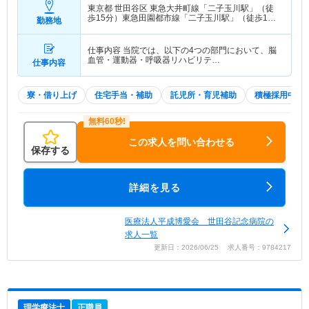
東京都 世田谷区
東急大井町線「二子玉川駅」（徒
歩15分）東急田園都市線「二子玉川駅」（徒歩15
勤務地
分）
仕事内容 当院では、以下の4つの部門において、脳
血管・運動器・呼吸器リハビリテ…
仕事内容
寮・借り上げ
住宅手当・補助
託児所・育児補助
積極採用中
この求人を問い合わせる
保存する
詳細を見る
医療法人平成博愛会 世田谷記念病院の
求人一覧
更新日：2026/06/25 求人番号：9784217
理学療法士
正職員