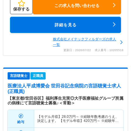
この求人を問い合わせる
保存する
詳細を見る
株式会社メイテックフィルダーズの求人
一覧
更新日：2026/07/22 求人番号：10205518
言語聴覚士
正職員
医療法人平成博愛会 世田谷記念病院
の言語聴覚士求人
(正職員)
【東京都/世田谷区】福利厚生充実◎大手医療福祉グループ所属
の病棟にて言語聴覚士募集♪＜常勤＞
【モデル月収】
28.0
万円～
※経験年数考慮のうえ、
決定します。 【モデル年収】
420
万円～
※経験年数
給与
考慮のうえ、決定します。