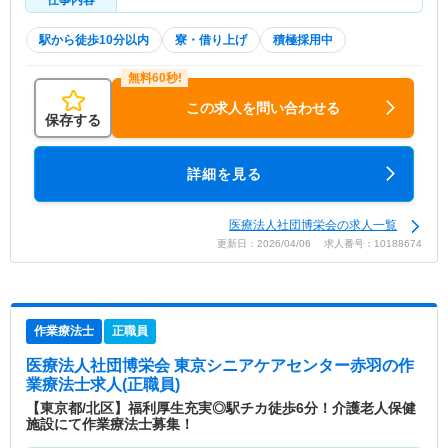
仕事内容
駅から徒歩10分以内
寮・借り上げ
積極採用中
この求人を問い合わせる
保存する
詳細を見る
医療法人社団博栄会の求人一覧
更新日：2026/04/06 求人番号：10188674
作業療法士
正職員
医療法人社団博栄会 東京シニアケアセンター赤羽
の作
業療法士求人(正職員)
【東京都/北区】福利厚生充実◎駅チカ徒歩6分！介護老人保健
施設にて作業療法士募集！