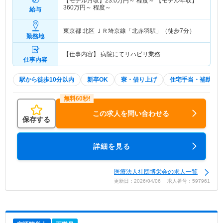
【モデル月収】
23.0
万円～
程度～ 【モデル年収】
360
万円～
程度～
給与
東京都 北区
ＪＲ埼京線「北赤羽駅」（徒歩7分）
勤務地
【仕事内容】 病院にてリハビリ業務
仕事内容
駅から徒歩10分以内
新卒OK
寮・借り上げ
住宅手当・補助
この求人を問い合わせる
保存する
詳細を見る
医療法人社団博栄会の求人一覧
更新日：2026/04/06 求人番号：597961