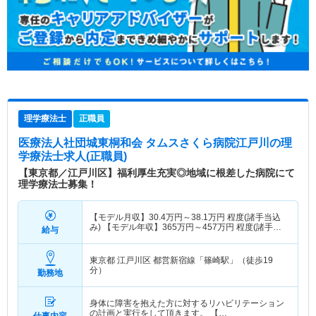
理学療法士
正職員
医療法人社団城東桐和会 タムスさくら病院江戸川
の理
学療法士求人(正職員)
【東京都／江戸川区】福利厚生充実◎地域に根差した病院にて
理学療法士募集！
【モデル月収】
30.4
万円～
38.1
万円
程度(諸手当込
み) 【モデル年収】
365
万円～
457
万円
程度(諸手当
給与
込み)
東京都 江戸川区
都営新宿線「篠崎駅」（徒歩19
分）
勤務地
身体に障害を抱えた方に対するリハビリテーション
の計画と実行をして頂きます。 【…
仕事内容