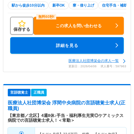
駅から徒歩10分以内
新卒OK
寮・借り上げ
住宅手当・補助
この求人を問い合わせる
保存する
詳細を見る
医療法人社団博栄会の求人一覧
更新日：2026/04/06 求人番号：597963
言語聴覚士
正職員
医療法人社団博栄会 浮間中央病院
の言語聴覚士求人(正
職員)
【東京都／北区】4週8休♪手当・福利厚生充実◎ケアミックス
病院での言語聴覚士求人！＜常勤＞