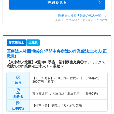
詳細を見る
医療法人社団博栄会の求人一覧
更新日：2026/04/06 求人番号：10188672
作業療法士
正職員
医療法人社団博栄会 浮間中央病院
の作業療法士求人(正
職員)
【東京都／北区】4週8休♪手当・福利厚生充実◎ケアミックス
病院での作業療法士求人！＜常勤＞
【モデル月収】
23.0
万円～
程度～ 【モデル年収】
360
万円～
程度～
給与
東京都 北区
ＪＲ埼京線「北赤羽駅」（徒歩7分）
勤務地
【仕事内容】 病院にてリハビリ業務
仕事内容