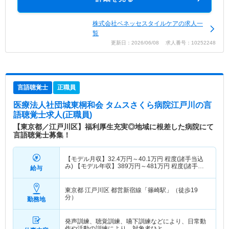
株式会社ベネッセスタイルケアの求人一
覧
更新日：2026/06/08 求人番号：10252248
言語聴覚士
正職員
医療法人社団城東桐和会 タムスさくら病院江戸川
の言
語聴覚士求人(正職員)
【東京都／江戸川区】福利厚生充実◎地域に根差した病院にて
言語聴覚士募集！
【モデル月収】
32.4
万円～
40.1
万円
程度(諸手当込
み) 【モデル年収】
389
万円～
481
万円
程度(諸手当
給与
込み)
東京都 江戸川区
都営新宿線「篠崎駅」（徒歩19
分）
勤務地
発声訓練、聴覚訓練、嚥下訓練などにより、日常動
作や活動の訓練により、対象者ひと…