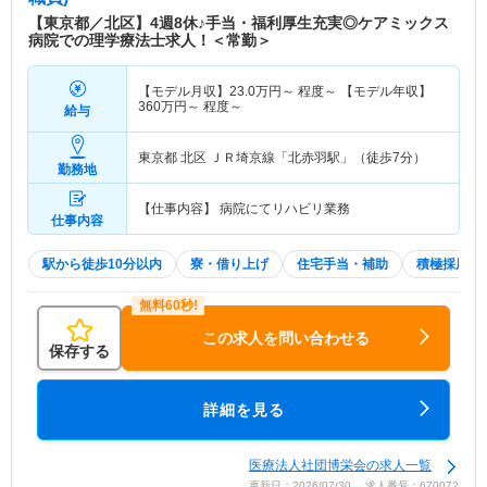
【東京都／北区】4週8休♪手当・福利厚生充実◎ケアミックス
病院での理学療法士求人！＜常勤＞
【モデル月収】
23.0
万円～
程度～ 【モデル年収】
360
万円～
程度～
給与
東京都 北区
ＪＲ埼京線「北赤羽駅」（徒歩7分）
勤務地
【仕事内容】 病院にてリハビリ業務
仕事内容
駅から徒歩10分以内
寮・借り上げ
住宅手当・補助
積極採用中
この求人を問い合わせる
保存する
詳細を見る
医療法人社団博栄会の求人一覧
更新日：2026/07/30 求人番号：670072