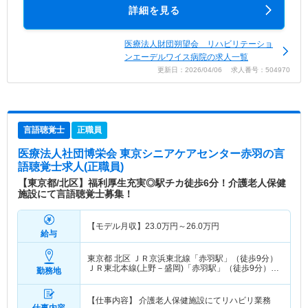
詳細を見る
医療法人財団朔望会 リハビリテーショ
ンエーデルワイス病院の求人一覧
更新日：2026/04/06 求人番号：504970
言語聴覚士
正職員
医療法人社団博栄会 東京シニアケアセンター赤羽
の言
語聴覚士求人(正職員)
【東京都/北区】福利厚生充実◎駅チカ徒歩6分！介護老人保健
施設にて言語聴覚士募集！
【モデル月収】
23.0
万円～
26.0
万円
給与
東京都 北区
ＪＲ京浜東北線「赤羽駅」（徒歩9分）
ＪＲ東北本線(上野－盛岡)「赤羽駅」（徒歩9分）
勤務地
他
【仕事内容】 介護老人保健施設にてリハビリ業務