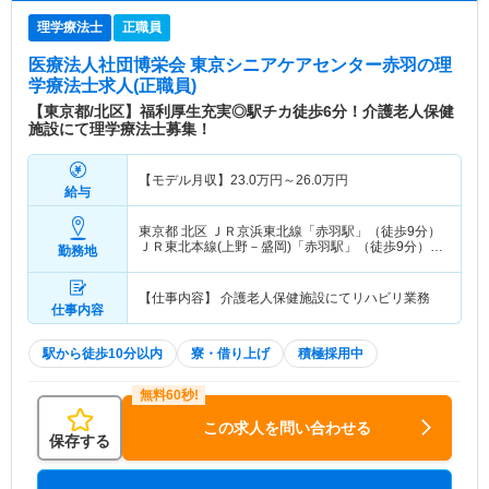
理学療法士
正職員
医療法人社団博栄会 東京シニアケアセンター赤羽
の理
学療法士求人(正職員)
【東京都/北区】福利厚生充実◎駅チカ徒歩6分！介護老人保健
施設にて理学療法士募集！
【モデル月収】
23.0
万円～
26.0
万円
給与
東京都 北区
ＪＲ京浜東北線「赤羽駅」（徒歩9分）
ＪＲ東北本線(上野－盛岡)「赤羽駅」（徒歩9分）
勤務地
他
【仕事内容】 介護老人保健施設にてリハビリ業務
仕事内容
駅から徒歩10分以内
寮・借り上げ
積極採用中
この求人を問い合わせる
保存する