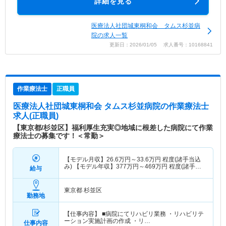
詳細を見る
医療法人社団城東桐和会 タムス杉並病
院の求人一覧
更新日：2026/01/05 求人番号：10168841
作業療法士
正職員
医療法人社団城東桐和会 タムス杉並病院
の作業療法士
求人(正職員)
【東京都/杉並区】福利厚生充実◎地域に根差した病院にて作業
療法士の募集です！＜常勤＞
【モデル月収】
26.6
万円～
33.6
万円
程度(諸手当込
み) 【モデル年収】
377
万円～
469
万円
程度(諸手当
給与
込み)
東京都 杉並区
勤務地
【仕事内容】 ■病院にてリハビリ業務 ・リハビリテ
ーション実施計画の作成 ・リ…
仕事内容