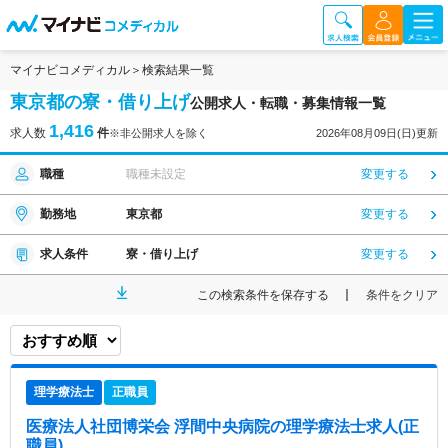
マイナビコメディカル
検索結果一覧
東京都の寮・借り上げ
公開求人・転職・募集情報一覧
1,416
求人数
件
※非公開求人を除く
2026年08月09日(日)更新
職種
職種未設定
変更する
勤務地
東京都
変更する
求人条件
寮・借り上げ
変更する
この検索条件を保存する
条件をクリア
理学療法士
正職員
医療法人社団博栄会 浮間中央病院
の理学療法士求人(正
職員)