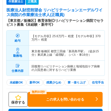
作業療法士
正職員
医療法人財団朔望会 リハビリテーションエーデルワイ
ス病院
の作業療法士求人(正職員)
【東京都／板橋区】教育体制◎リハビリテーション病院でセラ
ピスト募集《未経験・新卒可》
【モデル月収】
25.6
万円～
程度 【モデル年収】
370
万円～
程度
給与
東京都 板橋区
都営三田線「新高島平駅」（徒歩15
分）東武東上線「成増駅」（バス・車16分）
勤務地
回復期リハビリテーション病棟と地域包括ケア病棟
の入院患者に対するリハビリ業務
仕事内容
未経験OK
新卒OK
残業少なめ
寮・借り上げ
住宅手当・補
この求人を問い合わせる
保存する