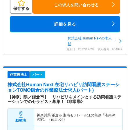
この求人を問い合わせる
保存する
詳細を見る
株式会社Human Nextの求人一
覧
更新日：2022/12/28 求人番号：664849
作業療法士
パート
株式会社Human Next 在宅リハビリ訪問看護ステーシ
ョンTOMO鎌倉
の作業療法士求人(パート)
【神奈川県／鎌倉市】 リハビリをメインとする訪問看護ステ
ーションでのセラピスト募集！《非常勤》
神奈川県 鎌倉市
湘南モノレール江の島線「湘南深
沢駅」（徒歩5分）
勤務地