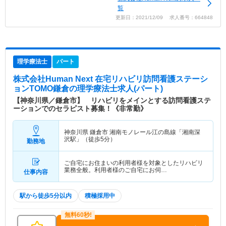
覧
更新日：2021/12/09 求人番号：664848
理学療法士
パート
株式会社Human Next 在宅リハビリ訪問看護ステーシ
ョンTOMO鎌倉
の理学療法士求人(パート)
【神奈川県／鎌倉市】 リハビリをメインとする訪問看護ステ
ーションでのセラピスト募集！《非常勤》
神奈川県 鎌倉市
湘南モノレール江の島線「湘南深
沢駅」（徒歩5分）
勤務地
ご自宅にお住まいの利用者様を対象としたリハビリ
業務全般。利用者様のご自宅にお伺…
仕事内容
駅から徒歩5分以内
積極採用中