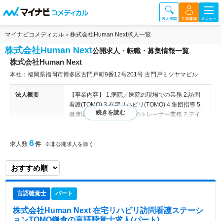
マイナビコメディカル
株式会社Human Next求人一覧
株式会社Human Next
公開求人・転職・募集情報一覧
株式会社Human Next
本社：福岡県福岡市博多区古門戸町9番12号201号 古門戸ミツヤマビル
法人概要
【事業内容】 1.病院／医院の現場での業務 2.訪問
看護(TOMO) 3.在宅リハビリ(TOMO) 4.集団指導 5.
健康増進 6.スポーツ選手のトレーナー業務 7.デイ
サービス(Re＋move) 【関連施設】 ■鎌倉：訪問看
護ステーション ■浅草：訪問看護ステーション
6
求人数
件
※非公開求人を除く
特色
＜リハビリ専門の訪問看護ステーション＞ 同法人
はリハビリをメインとした訪問看護ステーションを
展開しております。 「For the Case！& For Yo
u！」を理念に掲げ、看護師とセラピストの連携を
言語聴覚士
パート
大事にし、フィジカルアセスメント、身体機能・A
DLへのアプローチ、住宅改修に至るまで、包括的
株式会社Human Next 在宅リハビリ訪問看護ステーシ
なリハビリテーションを心がけています。 ＜働き
ョンTOMO鎌倉
の言語聴覚士求人(パート)