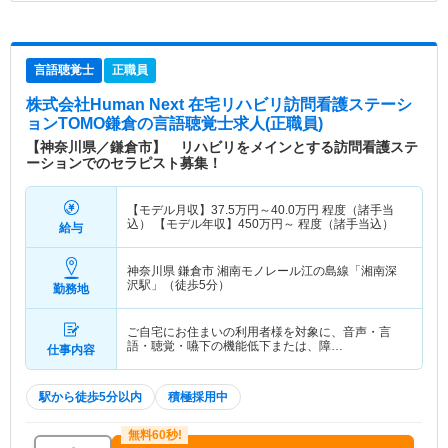
言語聴覚士
正職員
株式会社Human Next 在宅リハビリ訪問看護ステーシ
ョンTOMO鎌倉
の言語聴覚士求人(正職員)
【神奈川県／鎌倉市】 リハビリをメインとする訪問看護ステ
ーションでのセラピスト募集！
【モデル月収】
37.5
万円～
40.0
万円
程度（諸手当
込） 【モデル年収】
450
万円～
程度（諸手当込）
給与
神奈川県 鎌倉市
湘南モノレール江の島線「湘南深
沢駅」（徒歩5分）
勤務地
ご自宅にお住まいの利用者様を対象に、音声・言
語・聴覚・嚥下の機能低下または、障…
仕事内容
駅から徒歩5分以内
積極採用中