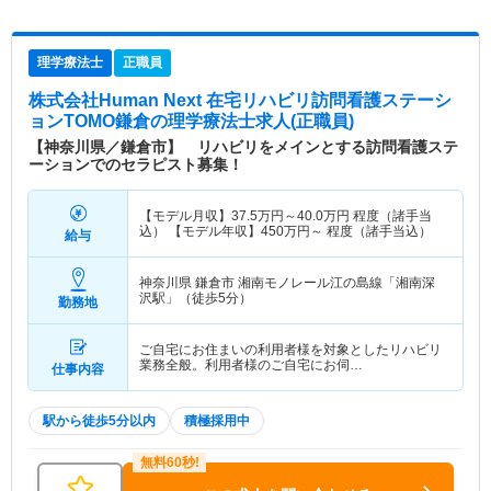
理学療法士
正職員
株式会社Human Next 在宅リハビリ訪問看護ステーシ
ョンTOMO鎌倉
の理学療法士求人(正職員)
【神奈川県／鎌倉市】 リハビリをメインとする訪問看護ステ
ーションでのセラピスト募集！
【モデル月収】
37.5
万円～
40.0
万円
程度（諸手当
込） 【モデル年収】
450
万円～
程度（諸手当込）
給与
神奈川県 鎌倉市
湘南モノレール江の島線「湘南深
沢駅」（徒歩5分）
勤務地
ご自宅にお住まいの利用者様を対象としたリハビリ
業務全般。利用者様のご自宅にお伺…
仕事内容
駅から徒歩5分以内
積極採用中