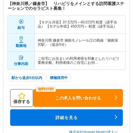
【神奈川県／鎌倉市】 リハビリをメインとする訪問看護ステ
ーションでのセラピスト募集！
【モデル月収】
37.5
万円～
40.0
万円
程度（諸手当
込） 【モデル年収】
450
万円～
程度（諸手当込）
給与
神奈川県 鎌倉市
湘南モノレール江の島線「湘南深
沢駅」（徒歩5分）
勤務地
ご自宅にお住まいの利用者様を対象としたリハビリ
業務全般。利用者様のご自宅にお伺…
仕事内容
駅から徒歩5分以内
積極採用中
この求人を問い合わせる
保存する
詳細を見る
株式会社Human Nextの求人一