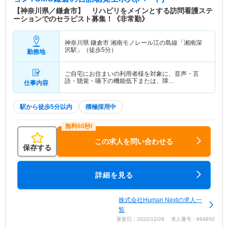
やすい環境＞ 在宅看護ですがオンコールがなく、
【神奈川県／鎌倉市】 リハビリをメインとする訪問看護ステ
休日も暦通りしっかり休むことができます。 ＜ス
ーションでのセラピスト募集！《非常勤》
タッフの雰囲気がよい＞ 新入社員歓迎会やバーベ
キュ－、誕生日会などスタッフ同士でコミュニケー
神奈川県 鎌倉市
湘南モノレール江の島線「湘南深
ションをとる機会も多く、仲がよくアットホームな
沢駅」（徒歩5分）
勤務地
雰囲気のステーションです。
ご自宅にお住まいの利用者様を対象に、音声・言
語・聴覚・嚥下の機能低下または、障…
仕事内容
駅から徒歩5分以内
積極採用中
この求人を問い合わせる
保存する
詳細を見る
株式会社Human Nextの求人一
覧
更新日：2022/12/28 求人番号：664850