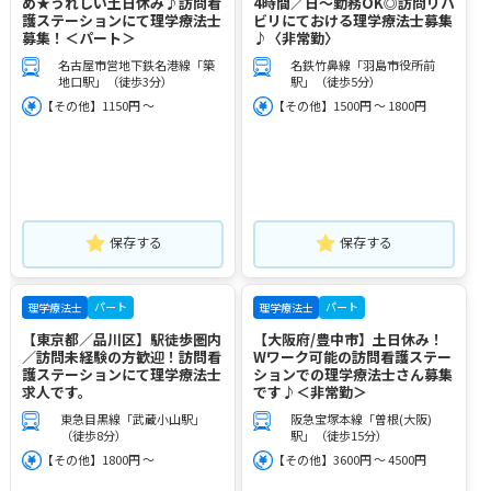
め★うれしい土日休み♪訪問看
4時間／日～勤務OK◎訪問リハ
護ステーションにて理学療法士
ビリにておける理学療法士募集
募集！＜パート＞
♪〈非常勤〉
名古屋市営地下鉄名港線「築
名鉄竹鼻線「羽島市役所前
地口駅」（徒歩3分）
駅」（徒歩5分）
【その他】1150円 ～
【その他】1500円 ～ 1800円
保存する
保存する
パート
パート
理学療法士
理学療法士
【東京都／品川区】駅徒歩圏内
【大阪府/豊中市】土日休み！
／訪問未経験の方歓迎！訪問看
Wワーク可能の訪問看護ステー
護ステーションにて理学療法士
ションでの理学療法士さん募集
求人です。
です♪＜非常勤＞
東急目黒線「武蔵小山駅」
阪急宝塚本線「曽根(大阪)
（徒歩8分）
駅」（徒歩15分）
【その他】1800円 ～
【その他】3600円 ～ 4500円