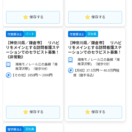
保存する
保存する
パート
正社員
作業療法士
作業療法士
【神奈川県／鎌倉市】 リハビ
【神奈川県／鎌倉市】 リハビ
リをメインとする訪問看護ステ
リをメインとする訪問看護ステ
ーションでのセラピスト募集！
ーションでのセラピスト募集！
《非常勤》
湘南モノレール江の島線「湘
南深沢駅」（徒歩5分）
湘南モノレール江の島線「湘
南深沢駅」（徒歩5分）
【月収】37.5万円 ～ 40.0万円程
【その他】1850円 ～ 2000円
度（諸手当込）
保存する
保存する
正社員
理学療法士