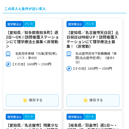
この求人と条件が近い求人
パート
パート
理学療法士
理学療法士
【愛知県／知多郡南知多町】週
【愛知県／名古屋市天白区】土
2日～OK☆訪問看護ステーショ
日祝日は時給ＵP！訪問看護ス
ンにて理学療法士募集＜非常勤
テーションにて理学療法士募
＞
集！〈非常勤〉
名鉄知多新線「内海(愛知)駅」
名古屋市営地下鉄鶴舞線「植
（バス・車4分）
田(名古屋市営)駅」（徒歩5
分）
【その他】1600円 ～ 2500円
【その他】1600円 ～ 2000円
保存する
保存する
パート
パート
理学療法士
理学療法士
【愛知県／名古屋市】残業少な
【岐阜県／羽島市】週1日～・