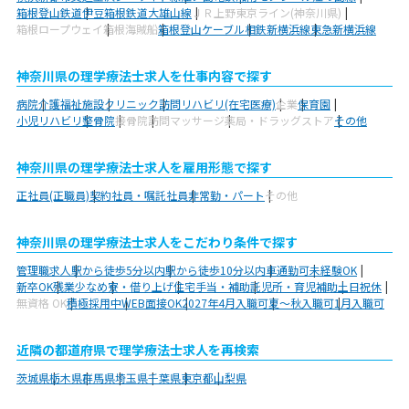
箱根登山鉄道
伊豆箱根鉄道大雄山線
ＪＲ上野東京ライン(神奈川県)
箱根ロープウェイ
箱根海賊船
箱根登山ケーブル
相鉄新横浜線
東急新横浜線
神奈川県の理学療法士求人を仕事内容で探す
病院
介護福祉施設
クリニック
訪問リハビリ(在宅医療)
企業
保育園
小児リハビリ
整骨院
接骨院
訪問マッサージ
薬局・ドラッグストア
その他
神奈川県の理学療法士求人を雇用形態で探す
正社員(正職員)
契約社員・嘱託社員
非常勤・パート
その他
神奈川県の理学療法士求人をこだわり条件で探す
管理職求人
駅から徒歩5分以内
駅から徒歩10分以内
車通勤可
未経験OK
新卒OK
残業少なめ
寮・借り上げ
住宅手当・補助
託児所・育児補助
土日祝休
無資格 OK
積極採用中
WEB面接OK
2027年4月入職可
夏～秋入職可
1月入職可
近隣の都道府県で理学療法士求人を再検索
茨城県
栃木県
群馬県
埼玉県
千葉県
東京都
山梨県