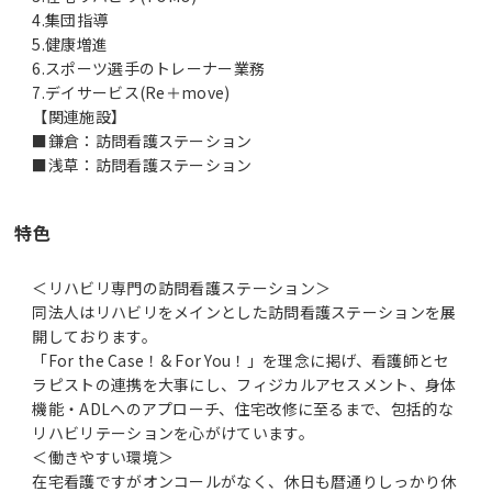
4.集団指導
5.健康増進
6.スポーツ選手のトレーナー業務
7.デイサービス(Re＋move)
【関連施設】
■鎌倉：訪問看護ステーション
■浅草：訪問看護ステーション
特色
＜リハビリ専門の訪問看護ステーション＞
同法人はリハビリをメインとした訪問看護ステーションを展
開しております。
「For the Case！& For You！」を理念に掲げ、看護師とセ
ラピストの連携を大事にし、フィジカルアセスメント、身体
機能・ADLへのアプローチ、住宅改修に至るまで、包括的な
リハビリテーションを心がけています。
＜働きやすい環境＞
在宅看護ですがオンコールがなく、休日も暦通りしっかり休