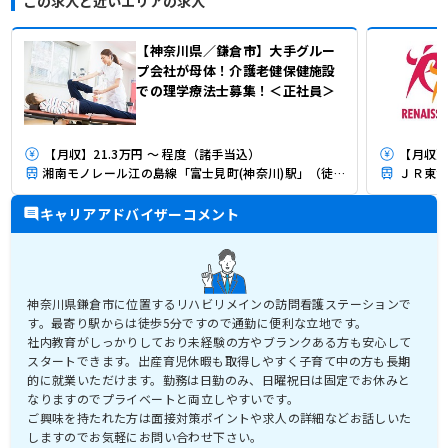
この求人と近いエリアの求人
【神奈川県／鎌倉市】大手グルー
プ会社が母体！介護老健保健施設
での理学療法士募集！＜正社員＞
【月収】21.3万円 ～ 程度（諸手当込）
【月収】2
湘南モノレール江の島線「富士見町(神奈川)駅」（徒歩7分）
ＪＲ東海
キャリアアドバイザーコメント
神奈川県鎌倉市に位置するリハビリメインの訪問看護ステーションで
す。最寄り駅からは徒歩5分ですので通勤に便利な立地です。
社内教育がしっかりしており未経験の方やブランクある方も安心して
スタートできます。出産育児休暇も取得しやすく子育て中の方も長期
的に就業いただけます。勤務は日勤のみ、日曜祝日は固定でお休みと
なりますのでプライベートと両立しやすいです。
ご興味を持たれた方は面接対策ポイントや求人の詳細などお話しいた
しますのでお気軽にお問い合わせ下さい。