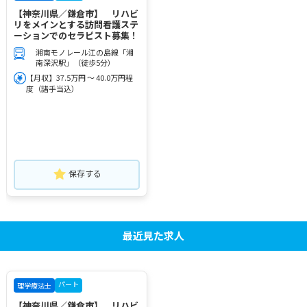
【神奈川県／鎌倉市】 リハビ
リをメインとする訪問看護ステ
ーションでのセラピスト募集！
湘南モノレール江の島線「湘
南深沢駅」（徒歩5分）
【月収】37.5万円 ～ 40.0万円程
度（諸手当込）
保存する
最近見た求人
パート
理学療法士
【神奈川県／鎌倉市】 リハビ