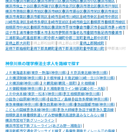
横浜市
横浜市鶴見区
横浜市神奈川区
横浜市西区
横浜市中区
横浜市南区
横浜市保土ケ谷区
横浜市磯子区
横浜市金沢区
横浜市港北区
横浜市戸塚区
横浜市港南区
横浜市旭区
横浜市緑区
横浜市瀬谷区
横浜市栄区
横浜市泉区
横浜市青葉区
横浜市都筑区
川崎市
川崎市川崎区
川崎市幸区
川崎市中原区
川崎市高津区
川崎市多摩区
川崎市宮前区
川崎市麻生区
相模原市
相模原市緑区
相模原市中央区
相模原市南区
横須賀市
平塚市
鎌倉市
藤沢市
小田原市
茅ヶ崎市
逗子市
三浦市
秦野市
厚木市
大和市
伊勢原市
海老名市
座間市
南足柄市
綾瀬市
三浦郡葉山町
高座郡寒川町
中郡大磯町
中郡二宮町
足柄上郡中井町
足柄上郡大井町
足柄上郡松田町
足柄上郡山北町
足柄上郡開成町
足柄下郡箱根町
足柄下郡真鶴町
足柄下郡湯河原町
愛甲郡愛川町
愛甲郡清川村
神奈川県の理学療法士求人を路線で探す
ＪＲ東海道本線(東京－熱海)(神奈川県)
ＪＲ京浜東北線(神奈川県)
ＪＲ横須賀線(神奈川県)
ＪＲ根岸線
ＪＲ南武線(川崎－立川)(神奈川県)
ＪＲ横浜線(神奈川県)
ＪＲ鶴見線(鶴見－扇町)
ＪＲ相模線
ＪＲ御殿場線(神奈川県)
ＪＲ湘南新宿ライン線(武蔵小杉－大船)
ＪＲ中央本線(東京－松本)(神奈川県)
京王相模原線(神奈川県)
小田急小田原線(神奈川県)
小田急江ノ島線
小田急多摩線(神奈川県)
東急東横線(神奈川県)
東急目黒線(神奈川県)
東急田園都市線(神奈川県)
こどもの国線
京急本線(神奈川県)
京急大師線
京急逗子線
京急久里浜線
相模鉄道本線
相模鉄道いずみ野線
横浜高速鉄道みなとみらい線
横浜市営地下鉄グリーンライン
横浜市営地下鉄ブルーライン(あざみ野－湘南台)
横浜新都市交通金沢シーサイド線
江ノ島電鉄
湘南モノレール江の島線