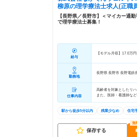
柳原
の理学療法士求人(正職員
【長野県／長野市】＜マイカー通勤
で理学療法士募集！
【モデル月収】
17.0
万円
給与
長野県 長野市
長野電鉄
勤務地
高齢者を対象としたリハ
また、医師・看護師など
仕事内容
駅から徒歩5分以内
残業少なめ
住宅
保存する