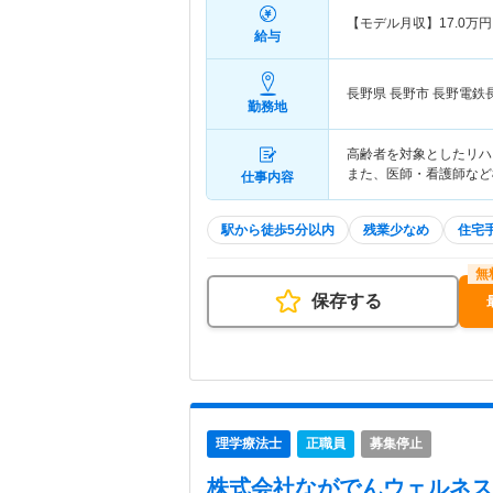
【モデル月収】
17.0
万円
給与
長野県 長野市
長野電鉄
勤務地
高齢者を対象としたリハ
また、医師・看護師など
仕事内容
駅から徒歩5分以内
残業少なめ
住宅
保存する
理学療法士
正職員
募集停止
株式会社ながでんウェルネス