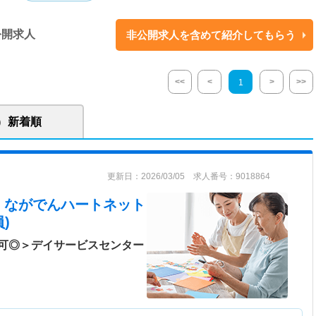
公開求人
非公開求人を含めて紹介してもらう
<<
<
>
>>
1
新着順
更新日：2026/03/05 求人番号：9018864
 ながでんハートネット
)
可◎＞デイサービスセンター