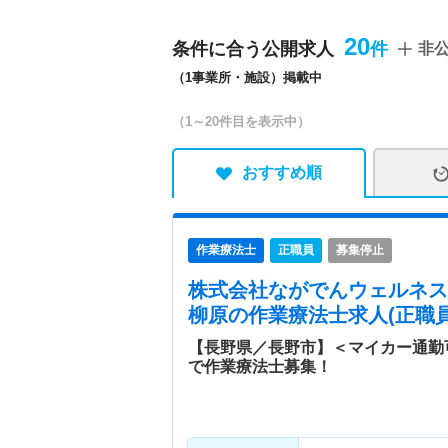
20
条件に合う公開求人
非
（1事業所・施設）掲載中
（1～20件目を表示中）
おすすめ順
作業療法士
正職員
募集停止
株式会社ながでんウェルネス
柳原
の作業療法士求人(正職員
【長野県／長野市】＜マイカー通勤
で作業療法士募集！