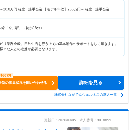
～
20.0
万円
程度 諸手当込 【モデル年収】
255
万円～
程度 諸手当込
本線「今井駅」（徒歩18分）
ビリ業務全般。日常生活を行う上での基本動作のサポートをして頂きます。
様々な人との連携が必要となります。
詳細を見る
最新の募集状況を問い合わせる
株式会社ながでんウェルネスの求人一覧
更新日：2026/03/05 求人番号：9018859