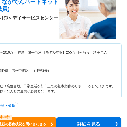
 ながでんハートネット
員)
可◎＞デイサービスセンター
～
20.0
万円
程度 諸手当込 【モデル年収】
255
万円～
程度 諸手当込
長野線「信州中野駅」（徒歩2分）
ビリ業務全般。日常生活を行う上での基本動作のサポートをして頂きます。
様々な人との連携が必要となります。
手当・補助
詳細を見る
最新の募集状況を問い合わせる