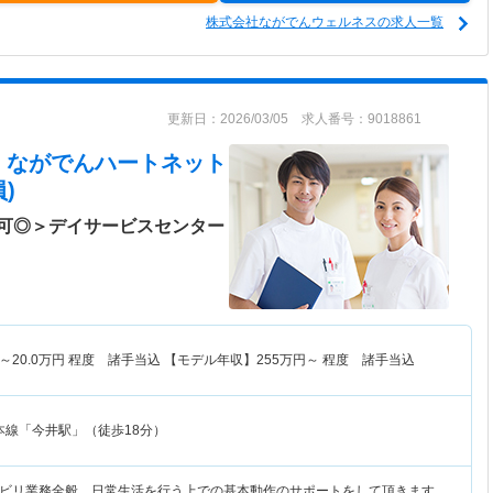
株式会社ながでんウェルネスの求人一覧
更新日：2026/03/05 求人番号：9018861
 ながでんハートネット
)
可◎＞デイサービスセンター
～
20.0
万円
程度 諸手当込 【モデル年収】
255
万円～
程度 諸手当込
本線「今井駅」（徒歩18分）
ビリ業務全般。日常生活を行う上での基本動作のサポートをして頂きます。