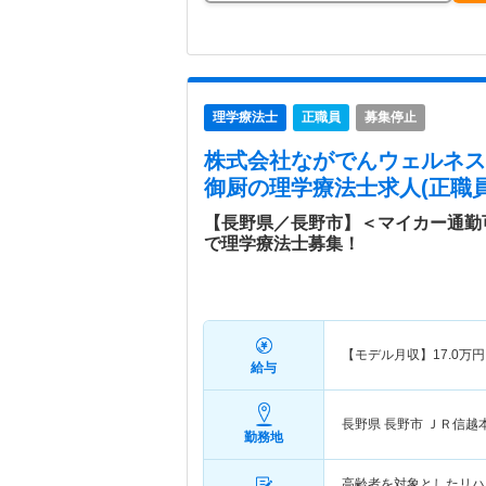
理学療法士
正職員
募集停止
株式会社ながでんウェルネス
御厨
の理学療法士求人(正職員
【長野県／長野市】＜マイカー通勤
で理学療法士募集！
【モデル月収】
17.0
万円
給与
長野県 長野市
ＪＲ信越
勤務地
高齢者を対象としたリハ