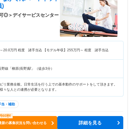
)
可◎＞デイサービスセンター
～
20.0
万円
程度 諸手当込 【モデル年収】
255
万円～
程度 諸手当込
長野線「柳原(長野)駅」（徒歩3分）
ビリ業務全般。日常生活を行う上での基本動作のサポートをして頂きます。
様々な人との連携が必要となります。
手当・補助
詳細を見る
最新の募集状況を問い合わせる