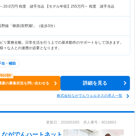
～
20.0
万円
程度 諸手当込 【モデル年収】
255
万円～
程度 諸手当込
長野線「柳原(長野)駅」（徒歩3分）
ビリ業務全般。日常生活を行う上での基本動作のサポートをして頂きます。
様々な人との連携が必要となります。
手当・補助
詳細を見る
最新の募集状況を問い合わせる
株式会社ながでんウェルネスの求人一覧
更新日：2026/03/05 求人番号：9018863
 ながでんハートネット