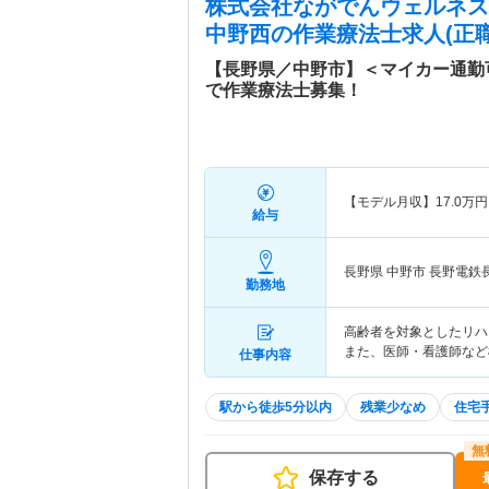
株式会社ながでんウェルネス
中野西
の作業療法士求人(正職
【長野県／中野市】＜マイカー通勤
で作業療法士募集！
【モデル月収】
17.0
万円
給与
長野県 中野市
長野電鉄
勤務地
高齢者を対象としたリハ
また、医師・看護師など
仕事内容
駅から徒歩5分以内
残業少なめ
住宅
保存する