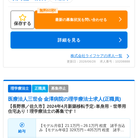
最新の募集状況を問い合わせる
保存する
詳細を見る
株式会社ライフケアの求人一覧
更新日：2026/06/26 求人番号：10208888
理学療法士
正職員
募集停止
医療法人三世会 金澤病院
の理学療法士求人(正職員)
【長野県／佐久市】2024年4月新築移転予定♪単身用・世帯用
住宅あり！理学療法士の募集です！
【モデル月収】
21.1
万円～
26.1
万円
程度 諸手当込
み 【モデル年収】
329
万円～
405
万円
程度 諸手
給与
当・賞与込み