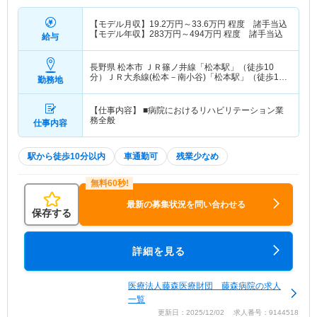
【モデル月収】
19.2
万円～
33.6
万円
程度 諸手当込
【モデル年収】
283
万円～
494
万円
程度 諸手当込
給与
長野県 松本市
ＪＲ篠ノ井線「松本駅」（徒歩10
分）ＪＲ大糸線(松本－南小谷)「松本駅」（徒歩10
勤務地
分） 他
【仕事内容】 ■病院におけるリハビリテーション業
務全般
仕事内容
駅から徒歩10分以内
車通勤可
残業少なめ
最新の募集状況を問い合わせる
保存する
詳細を見る
医療法人藤森医療財団 藤森病院の求人
一覧
更新日：2025/12/02 求人番号：9144518