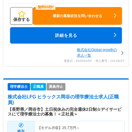
最新の募集状況を問い合わせる
保存する
詳細を見る
株式会社Global growthの
求人一覧
更新日：2026/02/05 求人番号：10118227
理学療法士
正職員
募集停止
株式会社LFG ヒラックス岡谷
の理学療法士求人(正職
員)
【長野県／岡谷市】土日祝休みの完全週休2日制☆デイサービ
スにて理学療法士の募集！＜正社員＞
【モデル月収】
25.7
万円～
給与