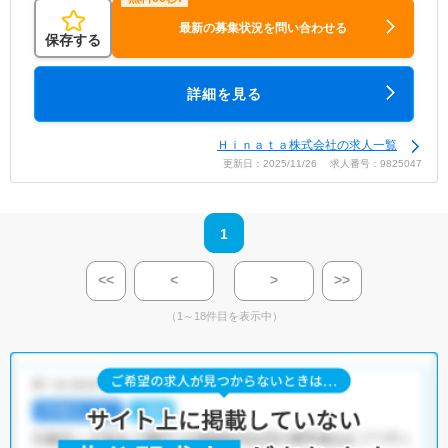
最新の募集状況を問い合わせる
保存する
詳細を見る
Ｈｉｎａｔａ株式会社の求人一覧
更新日：2025/11/26 求人番号：9825047
1
<<
<
>
>>
（1～18件目を表示中）