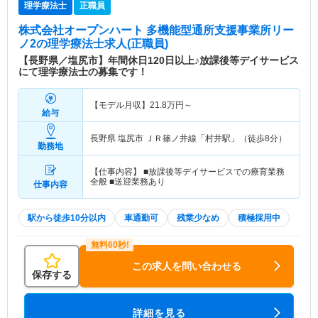
理学療法士
正職員
株式会社オープンハート 多機能型通所支援事業所リー
ノ2
の理学療法士求人(正職員)
【長野県／塩尻市】年間休日120日以上♪放課後等デイサービス
にて理学療法士の募集です！
【モデル月収】
21.8
万円～
給与
長野県 塩尻市
ＪＲ篠ノ井線「村井駅」（徒歩8分）
勤務地
【仕事内容】 ■放課後等デイサービスでの療育業務
全般 ■送迎業務あり
仕事内容
駅から徒歩10分以内
車通勤可
残業少なめ
積極採用中
この求人を問い合わせる
保存する
詳細を見る