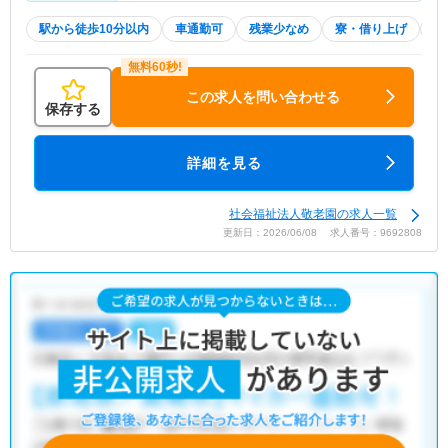
駅から徒歩10分以内
車通勤可
残業少なめ
寮・借り上げ
託
この求人を問い合わせる
保存する
詳細を見る
社会福祉法人敬老園の求人一覧
更新日：2026/06/08 求人番号：9692808