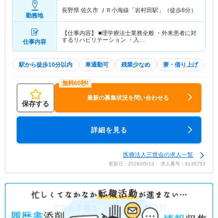
長野県 佐久市
ＪＲ小海線「岩村田駅」（徒歩8分）
勤務地
【仕事内容】 ■理学療法士業務全般 ・外来患者に対
するリハビリテーション ・入…
仕事内容
駅から徒歩10分以内
車通勤可
残業少なめ
寮・借り上げ
最新の募集状況を問い合わせる
保存する
詳細を見る
医療法人三世会の求人一覧
更新日：2026/05/13 求人番号：9135753