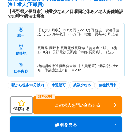
法士求人(正職員)
【長野県／長野市】残業少なめ／日曜固定休み／老人保健施設
での理学療法士募集
【モデル月収】
19.8
万円～
22.9
万円
程度 資格手当
込 【モデル年収】
308
万円～
程度 賞与4ヶ月想定
給与
長野県 長野市
長野電鉄長野線「善光寺下駅」（徒
歩10分）長野電鉄長野線「本郷(長野)駅」（徒歩7
勤務地
分） 他
機能訓練指導員業務全般 【人員配置】理学療法士6
名 作業療法士2名 ※202…
仕事内容
駅から徒歩10分以内
車通勤可
残業少なめ
積極採用中
この求人を問い合わせる
保存する
詳細を見る