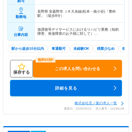
給与
長野県 安曇野市
ＪＲ大糸線(松本－南小谷)「豊科
駅」（徒歩8分）
勤務地
放課後等デイサービスにおけるリハビリ業務（知的
障害、発達障害のお子様に対して）…
仕事内容
駅から徒歩10分以内
車通勤可
未経験OK
残業少なめ
積極
この求人を問い合わせる
保存する
詳細を見る
株式会社言ノ葉の求人一覧
更新日：2026/05/13 求人番号：10198108