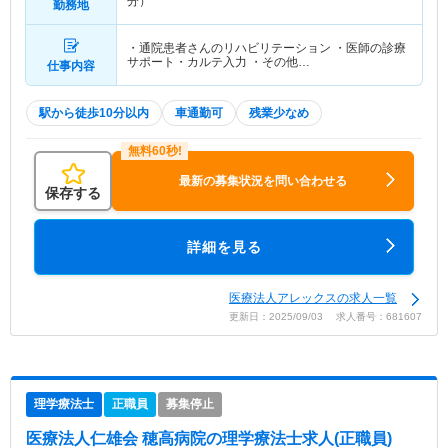
分）
勤務地
・通院患者さんのリハビリテーション ・医師の診療
サポート・カルテ入力 ・その他…
仕事内容
駅から徒歩10分以内
車通勤可
残業少なめ
最新の募集状況を問い合わせる
保存する
詳細を見る
医療法人アレックスの求人一覧
更新日：2025/09/03 求人番号：681607
理学療法士
正職員
募集停止
医療法人仁雄会 穂高病院
の理学療法士求人(正職員)