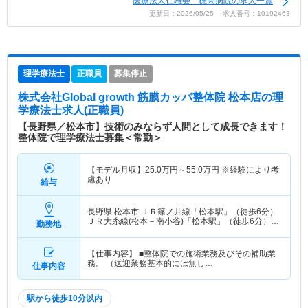
医療法人仁雄会 穂高病院の求人一覧
更新日：2026/05/25 求人番号：10192463
理学療法士
正職員
募集停止
株式会社Global growth 筋膜カッパ整体院 松本店
の理
学療法士求人(正職員)
【長野県／松本市】技術のみならず人間として成長できます！
整体院で理学療法士募集＜常勤＞
【モデル月収】
25.0
万円～
55.0
万円
※経験により考
慮あり
給与
長野県 松本市
ＪＲ篠ノ井線「松本駅」（徒歩6分）
ＪＲ大糸線(松本－南小谷)「松本駅」（徒歩6分）
勤務地
他
【仕事内容】 ■整体院での施術業務及びその補助業
務。 （送迎業務基本的には無し…
仕事内容
駅から徒歩10分以内