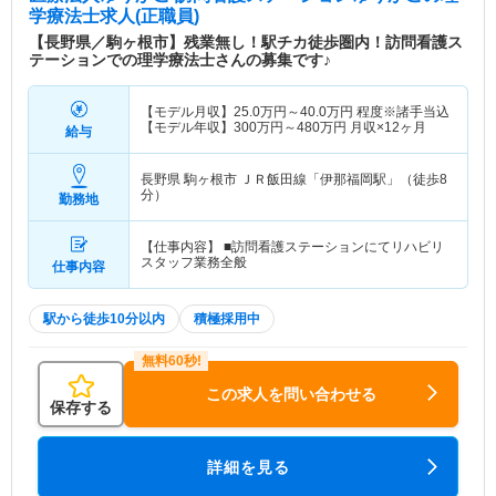
学療法士求人(正職員)
【長野県／駒ヶ根市】残業無し！駅チカ徒歩圏内！訪問看護ス
テーションでの理学療法士さんの募集です♪
【モデル月収】
25.0
万円～
40.0
万円
程度※諸手当込
【モデル年収】
300
万円～
480
万円
月収×12ヶ月
給与
長野県 駒ヶ根市
ＪＲ飯田線「伊那福岡駅」（徒歩8
分）
勤務地
【仕事内容】 ■訪問看護ステーションにてリハビリ
スタッフ業務全般
仕事内容
駅から徒歩10分以内
積極採用中
この求人を問い合わせる
保存する
詳細を見る