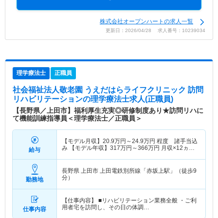
株式会社オープンハートの求人一覧
更新日：2026/04/28 求人番号：10239034
理学療法士
正職員
社会福祉法人敬老園 うえだはらライフクリニック 訪問
リハビリテーション
の理学療法士求人(正職員)
【長野県／上田市】福利厚生充実◎研修制度あり★訪問リハに
て機能訓練指導員＜理学療法士／正職員＞
【モデル月収】
20.9
万円～
24.9
万円
程度 諸手当込
み 【モデル年収】
317
万円～
366
万円
月収×12ヵ月
給与
＋賞与4.0ヵ月計算
長野県 上田市
上田電鉄別所線「赤坂上駅」（徒歩9
分）
勤務地
【仕事内容】 ■リハビリテーション業務全般 ・ご利
用者宅を訪問し、その日の体調…
仕事内容