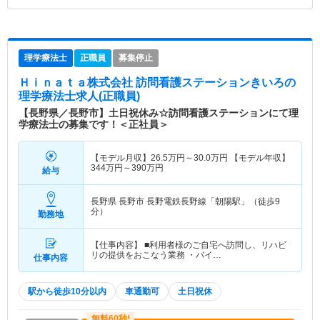
理学療法士
正職員
募集停止
Ｈｉｎａｔａ株式会社 訪問看護ステーションきいろ
の
理学療法士求人(正職員)
【長野県／長野市】土日祝休み☆訪問看護ステーションにて理
学療法士の募集です！＜正社員＞
【モデル月収】
26.5
万円～
30.0
万円
【モデル年収】
344
万円～
390
万円
給与
長野県 長野市
長野電鉄長野線「朝陽駅」（徒歩9
分）
勤務地
【仕事内容】 ■利用者様のご自宅へ訪問し、リハビ
リの提供をおこなう業務 ・バイ…
仕事内容
駅から徒歩10分以内
車通勤可
土日祝休