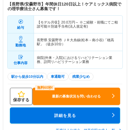
【長野県/安曇野市】年間休日120日以上！ケアミックス病院で
の理学療法士さん募集です！
【モデル月収】
20.0
万円～
※ご経験・前職にてご相
談可能※別途手当有(法人規定有)
給与
長野県 安曇野市
ＪＲ大糸線(松本－南小谷)「穂高
駅」（徒歩10分）
勤務地
病院(外来・入院)におけるリハビリテーション業
務、訪問リハビリテーション業務
仕事内容
駅から徒歩10分以内
車通勤可
残業少なめ
最新の募集状況を問い合わせる
保存する
詳細を見る