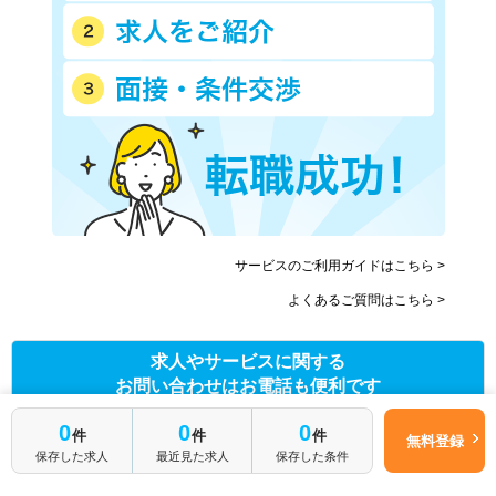
サービスのご利用ガイドはこちら >
よくあるご質問はこちら >
求人やサービスに関する
お問い合わせはお電話も便利です
0
0
0
件
件
件
0120-941-651
無料登録
保存した求人
最近見た求人
保存した条件