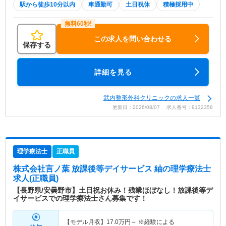
駅から徒歩10分以内
車通勤可
土日祝休
積極採用中
この求人を問い合わせる
保存する
詳細を見る
武内整形外科クリニックの求人一覧
更新日：2026/08/07 求人番号：9132358
理学療法士
正職員
株式会社言ノ葉 放課後等デイサービス 紬
の理学療法士
求人(正職員)
【長野県/安曇野市】土日祝お休み！残業ほぼなし！放課後等デ
イサービスでの理学療法士さん募集です！
【モデル月収】
17.0
万円～
※経験による