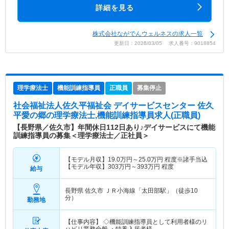
詳細を見る
株式会社ながでんウェルネスの求人一覧
更新日：2026/03/05 求人番号：9018854
理学療法士
機能訓練指導員
正職員
募集停止
社会福祉法人佐久平福祉会 デイサービスセンター 佐久
平愛の郷
の理学療法士,機能訓練指導員求人(正職員)
【長野県／佐久市】年間休日112日あり♪デイサービスにて機能
訓練指導員の募集＜理学療法士／正社員＞
【モデル月収】
19.0
万円～
25.0
万円
程度※諸手当込
【モデル年収】
303
万円～
393
万円
程度
給与
長野県 佐久市
ＪＲ小海線「太田部駅」（徒歩10
分）
勤務地
【仕事内容】 ◇機能訓練指導員として利用者様のリ
ハビリ業務全般 ・特養入居者様…