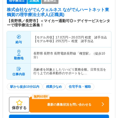
理学療法士
正職員
募集停止
株式会社ながでんウェルネス ながでんハートネット東
鶴賀
の理学療法士求人(正職員)
【長野県／長野市】＜マイカー通勤可◎＞デイサービスセンタ
ーで理学療法士募集！
【モデル月収】
17.0
万円～
20.0
万円
程度 諸手当込
【モデル年収】
255
万円～
程度 諸手当込
給与
長野県 長野市
長野電鉄長野線「権堂駅」（徒歩10
分）
勤務地
高齢者を対象としたリハビリ業務全般。日常生活を
行う上での基本動作のサポートをし…
仕事内容
駅から徒歩10分以内
残業少なめ
住宅手当・補助
最新の募集状況を問い合わせる
保存する