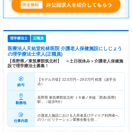
理学療法士
正職員
医療法人天祐堂松林医院 介護老人保健施設にしじょう
の理学療法士求人(正職員)
【長野県／東筑摩郡筑北村】 ＜土日祝休み＞介護老人保健施
設で理学療法士募集！
【モデル月収】
22.0
万円～
29.0
万円
程度（諸手当
込）
給与
長野県 東筑摩郡筑北村
ＪＲ篠ノ井線「西条(長野)
駅」（徒歩9分）
勤務地
介護老人施設における入所者及びデイケア利用者へ
のリハビリテーション業務全般を担…
仕事内容