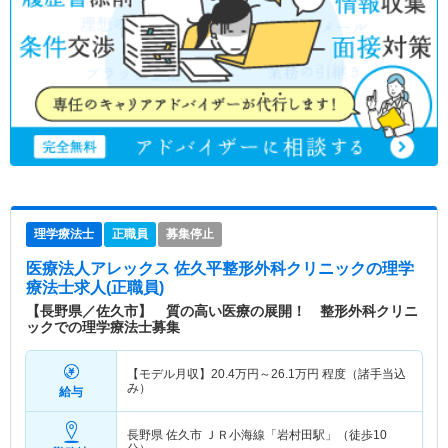
理学療法士
正職員
募集停止
医療法人アレックス 佐久平整形外科クリニック
の理学
療法士求人(正職員)
【長野県／佐久市】 質の高い医療の展開！ 整形外科クリニ
ックでの理学療法士募集
【モデル月収】
20.4
万円～
26.1
万円
程度（諸手当込
み）
給与
長野県 佐久市
ＪＲ小海線「岩村田駅」（徒歩10