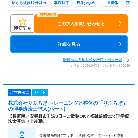
駅から徒歩10分以内
車通勤可
残業少なめ
土日祝休
積極採
この求人を問い合わせる
保存する
詳細を見る
医療法人天祐堂松林医院の求人一覧
更新日：2026/04/03 求人番号：699026
理学療法士
パート
株式会社りふろぎ トレーニングと整体の「りふろぎ」
の理学療法士求人(パート)
【長野県／安曇野市】週3日～ご勤務OK☆福祉施設にて理学療
法士募集〈非常勤〉
長野県 安曇野市
ＪＲ大糸線(松本－南小谷)「柏矢町