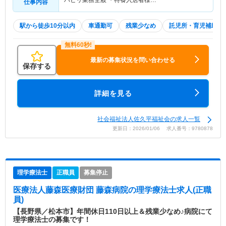
仕事内容
駅から徒歩10分以内
車通勤可
残業少なめ
託児所・育児補助
最新の募集状況を問い合わせる
保存する
詳細を見る
社会福祉法人佐久平福祉会の求人一覧
更新日：2026/01/06 求人番号：9780878
理学療法士
正職員
募集停止
医療法人藤森医療財団 藤森病院
の理学療法士求人(正職
員)
【長野県／松本市】年間休日110日以上＆残業少なめ♪病院にて
理学療法士の募集です！