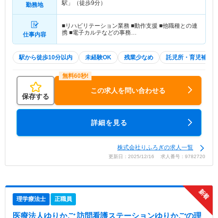
駅」（徒歩9分）
勤務地
■リハビリテーション業務 ■動作支援 ■他職種との連
携 ■電子カルテなどの事務…
仕事内容
駅から徒歩10分以内
未経験OK
残業少なめ
託児所・育児補助
この求人を問い合わせる
保存する
詳細を見る
株式会社りふろぎの求人一覧
更新日：2025/12/16 求人番号：9782720
理学療法士
正職員
医療法人ゆりかご 訪問看護ステーションゆりかご
の理