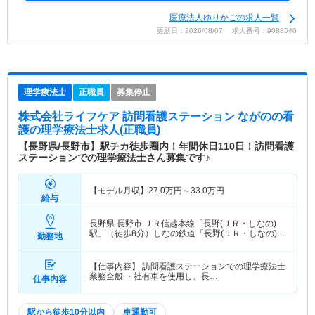
医療法人ゆりかごの求人一覧
更新日：2026/08/07 求人番号：9088540
理学療法士
正職員
募集停止
株式会社ライフケア 訪問看護ステーション ながのの看
護
の理学療法士求人(正職員)
【長野県/長野市】駅チカ徒歩圏内！年間休日110日！訪問看護
ステーションでの理学療法士さん募集です♪
【モデル月収】
27.0
万円～
33.0
万円
給与
長野県 長野市
ＪＲ信越本線「長野(ＪＲ・しなの)
駅」（徒歩8分）しなの鉄道「長野(ＪＲ・しなの)
勤務地
駅」（徒歩8分）
【仕事内容】 訪問看護ステーションでの理学療法士
業務全般 ・社有車を使用し、長…
仕事内容
駅から徒歩10分以内
車通勤可