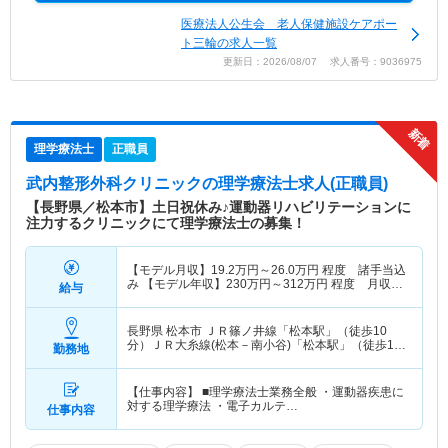
医療法人公生会 老人保健施設ケアポー
ト三輪の求人一覧
更新日：2026/08/07 求人番号：9036975
理学療法士
正職員
武内整形外科クリニック
の理学療法士求人(正職員)
【長野県／松本市】土日祝休み♪運動器リハビリテーションに
注力するクリニックにて理学療法士の募集！
【モデル月収】
19.2
万円～
26.0
万円
程度 諸手当込
み 【モデル年収】
230
万円～
312
万円
程度 月収
給与
×12ヶ月
長野県 松本市
ＪＲ篠ノ井線「松本駅」（徒歩10
分）ＪＲ大糸線(松本－南小谷)「松本駅」（徒歩10
勤務地
分） 他
【仕事内容】 ■理学療法士業務全般 ・運動器疾患に
対する理学療法 ・電子カルテ…
仕事内容