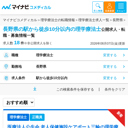
マイナビコメディカル
理学療法士の転職情報
理学療法士求人一覧
長野県
長野県の駅から徒歩10分以内の理学療法士
公開求人・転
職・募集情報一覧
18
求人数
件
※非公開求人を除く
2026年08月07日(金)更新
職種
理学療法士
変更する
勤務地
長野県
変更する
求人条件
駅から徒歩10分以内
変更する
この検索条件を保存する
条件をクリア
理学療法士
正職員
医療法人公生会 老人保健施設ケアポート三輪
の理学療