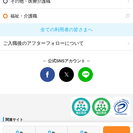
その他・医療介護職
福祉・介護職
全ての利用者の皆さまへ
ご入職後のアフターフォローについて
公式SNSアカウント
関連サイト
マイナビDOCTOR
│
マイナビ看護師
│
マイナビ薬剤師
│
マイナビ保育士
簡単1分
0
0
0