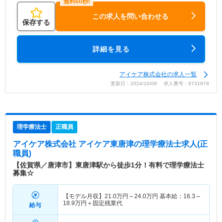
この求人を問い合わせる
保存する
詳細を見る
アイケア株式会社の求人一覧
更新日：2024/10/09 求人番号：9731878
理学療法士
正職員
アイケア株式会社 アイケア東唐津
の理学療法士求人(正
職員)
【佐賀県／唐津市】東唐津駅から徒歩1分！有料で理学療法士
募集☆
【モデル月収】
21.0
万円～
24.0
万円
基本給：16.3～
18.9万円＋固定残業代
給与