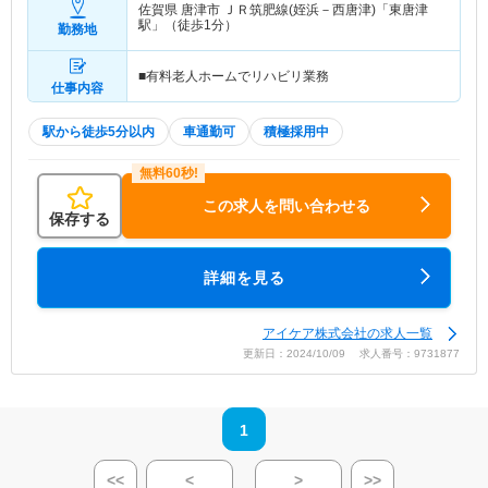
佐賀県 唐津市
ＪＲ筑肥線(姪浜－西唐津)「東唐津
駅」（徒歩1分）
勤務地
■有料老人ホームでリハビリ業務
仕事内容
駅から徒歩5分以内
車通勤可
積極採用中
この求人を問い合わせる
保存する
詳細を見る
アイケア株式会社の求人一覧
更新日：2024/10/09 求人番号：9731877
1
<<
<
>
>>