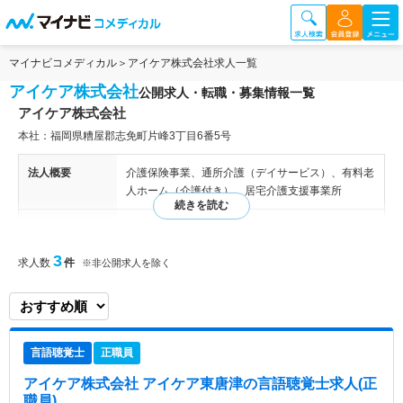
マイナビコメディカル
アイケア株式会社求人一覧
アイケア株式会社
公開求人・転職・募集情報一覧
アイケア株式会社
本社：福岡県糟屋郡志免町片峰3丁目6番5号
法人概要
介護保険事業、通所介護（デイサービス）、有料老
人ホーム（介護付き）、居宅介護支援事業所
特色
同社では、介護保険事業、通所介護（デイサービ
ス）、有料老人ホーム（介護付き）、居宅介護支援
3
求人数
件
※非公開求人を除く
事業所等を運営しております。 一人ひとりに合わ
せて好きなこと、やりたいことを大切にする“ア
イ”あるケアをモットーに、利用者さまがいつまで
も現役の気持ちを持っていつでもチャレンジできる
ように支援しております。
言語聴覚士
正職員
アイケア株式会社 アイケア東唐津
の言語聴覚士求人(正
職員)