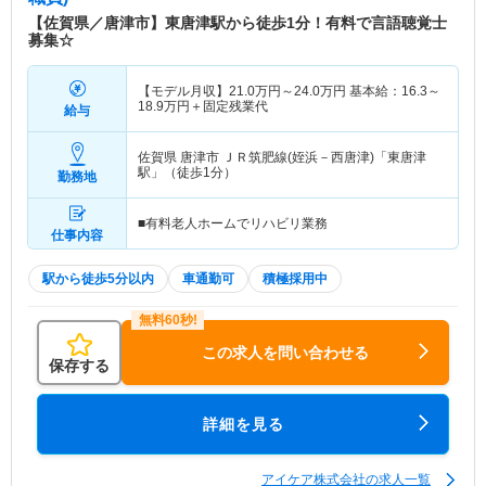
【佐賀県／唐津市】東唐津駅から徒歩1分！有料で言語聴覚士
募集☆
【モデル月収】
21.0
万円～
24.0
万円
基本給：16.3～
18.9万円＋固定残業代
給与
佐賀県 唐津市
ＪＲ筑肥線(姪浜－西唐津)「東唐津
駅」（徒歩1分）
勤務地
■有料老人ホームでリハビリ業務
仕事内容
駅から徒歩5分以内
車通勤可
積極採用中
この求人を問い合わせる
保存する
詳細を見る
アイケア株式会社の求人一覧