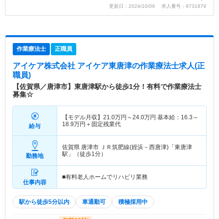
更新日：2024/10/09 求人番号：9731879
作業療法士
正職員
アイケア株式会社 アイケア東唐津
の作業療法士求人(正
職員)
【佐賀県／唐津市】東唐津駅から徒歩1分！有料で作業療法士
募集☆
【モデル月収】
21.0
万円～
24.0
万円
基本給：16.3～
18.9万円＋固定残業代
給与
佐賀県 唐津市
ＪＲ筑肥線(姪浜－西唐津)「東唐津
駅」（徒歩1分）
勤務地
■有料老人ホームでリハビリ業務
仕事内容
駅から徒歩5分以内
車通勤可
積極採用中