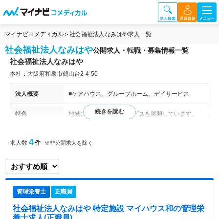
マイナビコメディカル
社会福祉法人なみはや求人一覧
社会福祉法人なみはや
公開求人・転職・募集情報一覧
社会福祉法人なみはや
本社：大阪府和泉市鶴山台2-4-50
法人概要
■ケアハウス、グループホーム、デイサービス
特色
地域に密着した介護サービスを展開しています。
住み慣れた地域で生きがいを持って安心した生活が
できるように、利用者のニーズに合わせたサポート
4
求人数
件
※非公開求人を除く
を行っています。
管理栄養士
正職員
社会福祉法人なみはや 特定施設 マイハウス和
の管理栄
養士求人(正職員)