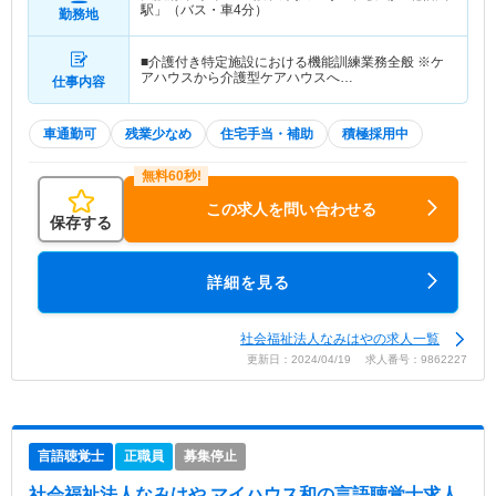
駅」（バス・車4分）
勤務地
■介護付き特定施設における機能訓練業務全般 ※ケ
アハウスから介護型ケアハウスへ…
仕事内容
車通勤可
残業少なめ
住宅手当・補助
積極採用中
この求人を問い合わせる
保存する
詳細を見る
社会福祉法人なみはやの求人一覧
更新日：2024/04/19 求人番号：9862227
言語聴覚士
正職員
募集停止
社会福祉法人なみはや マイハウス和
の言語聴覚士求人