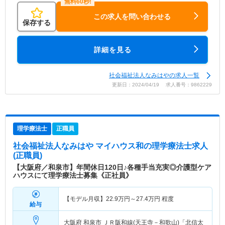
この求人を問い合わせる
保存する
詳細を見る
社会福祉法人なみはやの求人一覧
更新日：2024/04/19 求人番号：9862229
理学療法士
正職員
社会福祉法人なみはや マイハウス和
の理学療法士求人
(正職員)
【大阪府／和泉市】年間休日120日♪各種手当充実◎介護型ケア
ハウスにて理学療法士募集《正社員》
【モデル月収】
22.9
万円～
27.4
万円
程度
給与
大阪府 和泉市
ＪＲ阪和線(天王寺－和歌山)「北信太