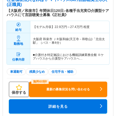
(正職員)
【大阪府／和泉市】年間休日120日♪各種手当充実◎介護型ケア
ハウスにて言語聴覚士募集《正社員》
【モデル月収】
22.9
万円～
27.4
万円
程度
給与
大阪府 和泉市
ＪＲ阪和線(天王寺－和歌山)「北信太
駅」（バス・車4分）
勤務地
■介護付き特定施設における機能訓練業務全般 ※ケ
アハウスから介護型ケアハウスへ…
仕事内容
車通勤可
残業少なめ
住宅手当・補助
最新の募集状況を問い合わせる
保存する
詳細を見る