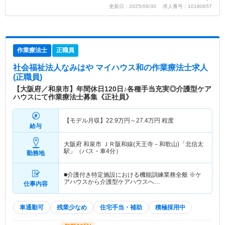
更新日：2025/09/30 求人番号：10180657
作業療法士
正職員
社会福祉法人なみはや マイハウス和
の作業療法士求人
(正職員)
【大阪府／和泉市】年間休日120日♪各種手当充実◎介護型ケア
ハウスにて作業療法士募集《正社員》
【モデル月収】
22.9
万円～
27.4
万円
程度
給与
大阪府 和泉市
ＪＲ阪和線(天王寺－和歌山)「北信太
駅」（バス・車4分）
勤務地
■介護付き特定施設における機能訓練業務全般 ※ケ
アハウスから介護型ケアハウスへ…
仕事内容
車通勤可
残業少なめ
住宅手当・補助
積極採用中