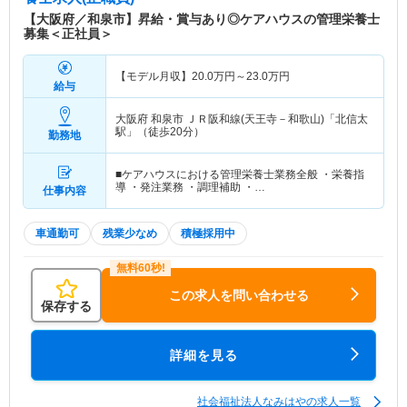
【大阪府／和泉市】昇給・賞与あり◎ケアハウスの管理栄養士
募集＜正社員＞
【モデル月収】
20.0
万円～
23.0
万円
給与
大阪府 和泉市
ＪＲ阪和線(天王寺－和歌山)「北信太
駅」（徒歩20分）
勤務地
■ケアハウスにおける管理栄養士業務全般 ・栄養指
導 ・発注業務 ・調理補助 ・…
仕事内容
車通勤可
残業少なめ
積極採用中
この求人を問い合わせる
保存する
詳細を見る
社会福祉法人なみはやの求人一覧