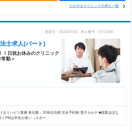
たかやまクリニックの求人一覧
更新日：2024/07/19 求人番号：9772268
法士求人(パート)
分！！日祝お休みのクリニック
非常勤＞
けるリハビリ業務 単位数：20単位目標 完全予約制 電子カルテ ■残業ほぼな
が多くPMは学生が多い（スポー…