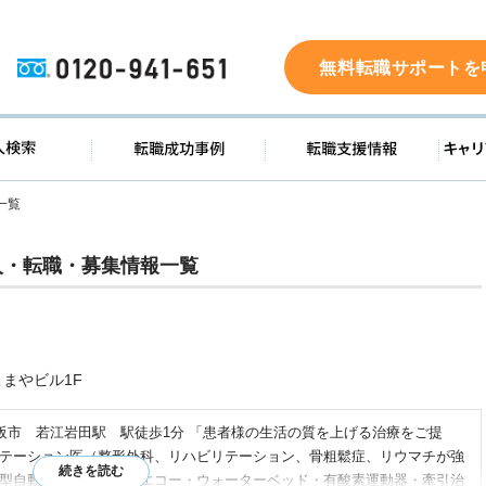
0120-941-651
無料転職サポートを
ド
求人検索
転職成功事例
転職支
一覧
人・転職・募集情報一覧
こまやビル1F
東大阪市 若江岩田駅 駅徒歩1分 「患者様の生活の質を上げる治療をご提
リテーション医（整形外科、リハビリテーション、骨粗鬆症、リウマチが強
能動型自動間欠牽引装置・エコー・ウォーターベッド・有酸素運動器・牽引治