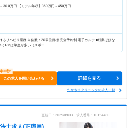
～
30.0
万円
【モデル年収】
360
万円～
450
万円
けるリハビリ業務 単位数：20単位目標 完全予約制 電子カルテ ■残業ほぼな
が多くPMは学生が多い（スポー…
詳細を見る
この求人を問い合わせる
たかやまクリニックの求人一覧
更新日：2025/09/03 求人番号：10154480
法士求人(正職員)