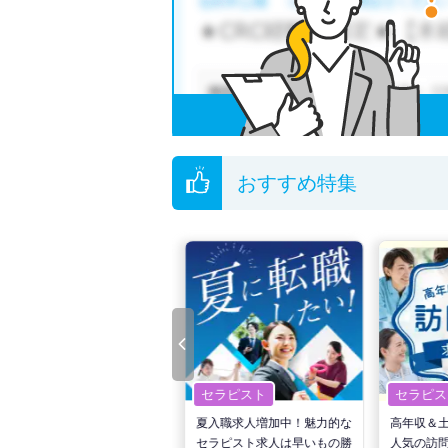
おすすめ特集
セラピスト
セラピスト
セラピス
転職で高収入を狙う！計画的
夏入職求人増加中！魅力的な
高年収＆
な活動でPTの好条件求人を
セラピスト求人は早いもの勝
人気の訪