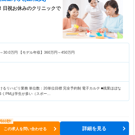
分！日祝お休みのクリニックで
～
30.0
万円
【モデル年収】
360
万円～
450
万円
けるリハビリ業務 単位数：20単位目標 完全予約制 電子カルテ ■残業ほぼな
が多くPMは学生が多い（スポー…
詳細を見る
この求人を問い合わせる