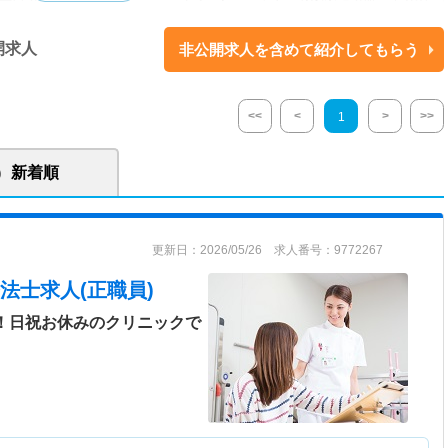
四頭筋訓練器・マイクロウェーブ治療器・マイクロ波治療器・干渉波治療
ッサージ器
開求人
非公開求人を含めて紹介してもらう
<<
<
>
>>
1
新着順
更新日：2026/05/26 求人番号：9772267
法士求人(正職員)
分！日祝お休みのクリニックで