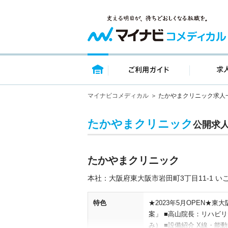
トップページ
ご利用ガイ
マイナビコメディカル
たかやまクリニック求人
たかやまクリニック
公開求
たかやまクリニック
本社：大阪府東大阪市岩田町3丁目11-1 い
特色
★2023年5月OPEN★
案」 ■高山院長：リハビ
み） ■設備紹介 X線・