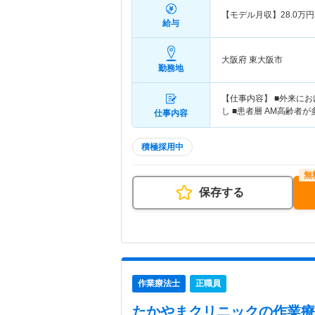
【モデル月収】
28.0
万円
給与
大阪府 東大阪市
勤務地
【仕事内容】 ■外来にお
し ■患者層 AM高齢者
仕事内容
積極採用中
保存する
作業療法士
正職員
たかやまクリニック
の作業療