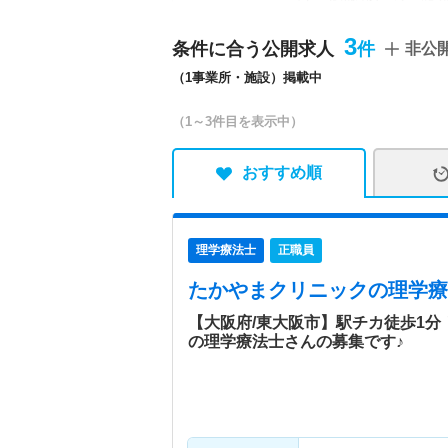
療器・四頭筋運動器・大腿
器・電気刺激装置・エアマ
3
条件に合う公開求人
非公
（1事業所・施設）掲載中
（1～3件目を表示中）
おすすめ順
理学療法士
正職員
たかやまクリニック
の理学療
【大阪府/東大阪市】駅チカ徒歩1
の理学療法士さんの募集です♪