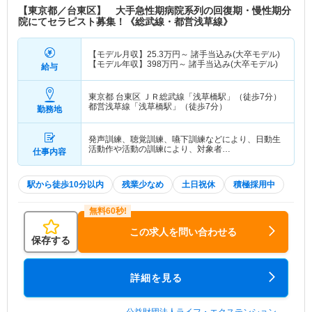
【東京都／台東区】 大手急性期病院系列の回復期・慢性期分
院にてセラピスト募集！《総武線・都営浅草線》
【モデル月収】
25.3
万円～
諸手当込み(大卒モデル)
【モデル年収】
398
万円～
諸手当込み(大卒モデル)
給与
東京都 台東区
ＪＲ総武線「浅草橋駅」（徒歩7分）
都営浅草線「浅草橋駅」（徒歩7分）
勤務地
発声訓練、聴覚訓練、嚥下訓練などにより、日動生
活動作や活動の訓練により、対象者…
仕事内容
駅から徒歩10分以内
残業少なめ
土日祝休
積極採用中
この求人を問い合わせる
保存する
詳細を見る
公益財団法人ライフ・エクステンション