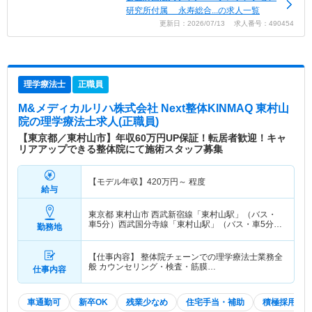
研究所付属 永寿総合...の求人一覧
更新日：2026/07/13 求人番号：490454
理学療法士
正職員
M&メディカルリハ株式会社 Next整体KINMAQ 東村山
院
の理学療法士求人(正職員)
【東京都／東村山市】年収60万円UP保証！転居者歓迎！キャ
リアアップできる整体院にて施術スタッフ募集
【モデル年収】
420
万円～
程度
給与
東京都 東村山市
西武新宿線「東村山駅」（バス・
車5分）西武国分寺線「東村山駅」（バス・車5分）
勤務地
他
【仕事内容】 整体院チェーンでの理学療法士業務全
般 カウンセリング・検査・筋膜…
仕事内容
車通勤可
新卒OK
残業少なめ
住宅手当・補助
積極採用中