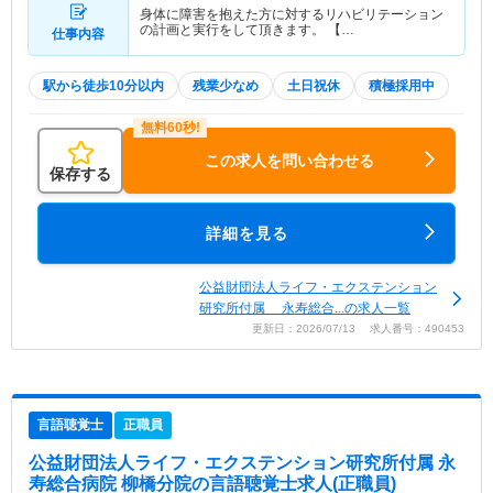
身体に障害を抱えた方に対するリハビリテーション
の計画と実行をして頂きます。 【…
仕事内容
駅から徒歩10分以内
残業少なめ
土日祝休
積極採用中
この求人を問い合わせる
保存する
詳細を見る
公益財団法人ライフ・エクステンション
研究所付属 永寿総合...の求人一覧
更新日：2026/07/13 求人番号：490453
言語聴覚士
正職員
公益財団法人ライフ・エクステンション研究所付属 永
寿総合病院 柳橋分院
の言語聴覚士求人(正職員)