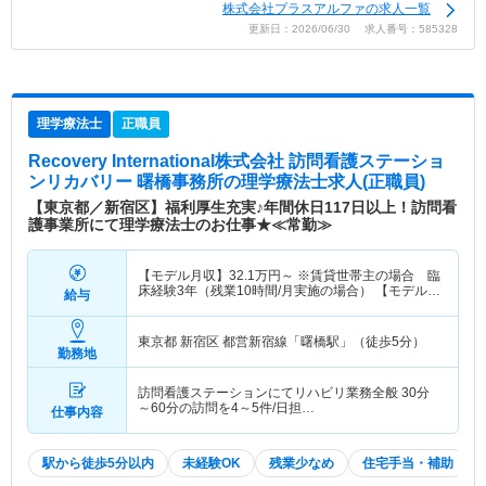
株式会社プラスアルファの求人一覧
更新日：2026/06/30 求人番号：585328
理学療法士
正職員
Recovery International株式会社 訪問看護ステーショ
ンリカバリー 曙橋事務所
の理学療法士求人(正職員)
【東京都／新宿区】福利厚生充実♪年間休日117日以上！訪問看
護事業所にて理学療法士のお仕事★≪常勤≫
【モデル月収】
32.1
万円～
※賃貸世帯主の場合 臨
床経験3年（残業10時間/月実施の場合） 【モデル年
給与
収】
415
万円～
程度 ※賃貸世帯主の場合 臨床経
験3年（残業10時間/月実施の場合）
東京都 新宿区
都営新宿線「曙橋駅」（徒歩5分）
勤務地
訪問看護ステーションにてリハビリ業務全般 30分
～60分の訪問を4～5件/日担…
仕事内容
駅から徒歩5分以内
未経験OK
残業少なめ
住宅手当・補助