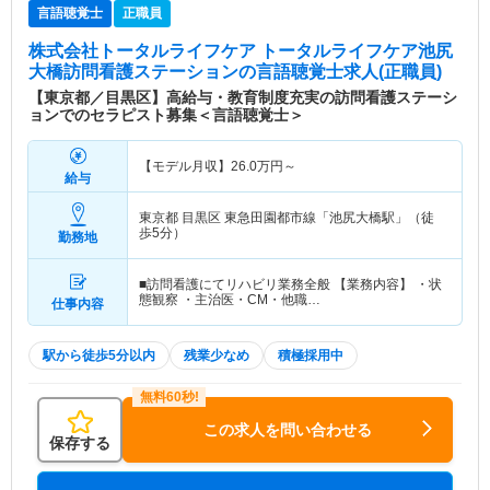
言語聴覚士
正職員
株式会社トータルライフケア トータルライフケア池尻
大橋訪問看護ステーション
の言語聴覚士求人(正職員)
【東京都／目黒区】高給与・教育制度充実の訪問看護ステーシ
ョンでのセラピスト募集＜言語聴覚士＞
【モデル月収】
26.0
万円～
給与
東京都 目黒区
東急田園都市線「池尻大橋駅」（徒
歩5分）
勤務地
■訪問看護にてリハビリ業務全般 【業務内容】 ・状
態観察 ・主治医・CM・他職…
仕事内容
駅から徒歩5分以内
残業少なめ
積極採用中
この求人を問い合わせる
保存する