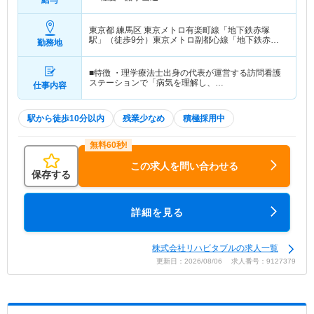
東京都 練馬区
東京メトロ有楽町線「地下鉄赤塚
駅」（徒歩9分）東京メトロ副都心線「地下鉄赤塚
勤務地
駅」（徒歩9分）
■特徴 ・理学療法士出身の代表が運営する訪問看護
ステーションで「病気を理解し、…
仕事内容
駅から徒歩10分以内
残業少なめ
積極採用中
この求人を問い合わせる
保存する
詳細を見る
株式会社リハビタブルの求人一覧
更新日：2026/08/06 求人番号：9127379