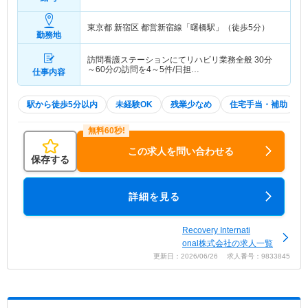
収】
415
万円～
程度 ※賃貸世帯主の場合 臨床経
験3年（残業10時間/月実施の場合）
東京都 新宿区
都営新宿線「曙橋駅」（徒歩5分）
勤務地
訪問看護ステーションにてリハビリ業務全般 30分
～60分の訪問を4～5件/日担…
仕事内容
駅から徒歩5分以内
未経験OK
残業少なめ
住宅手当・補助
この求人を問い合わせる
保存する
詳細を見る
Recovery Internati
onal株式会社の求人一覧
更新日：2026/06/26 求人番号：9833845