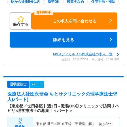
駅から徒歩5分以内
新卒OK
残業少なめ
住宅手当・補助
積
この求人を問い合わせる
保存する
詳細を見る
M&メディカルリハ株式会社の求人一覧
更新日：2026/07/08 求人番号：10164482
理学療法士
パート
医療法人社団永研会 ちとせクリニック
の理学療法士求
人(パート)
【東京都／世田谷区】週1日～勤務OK◎クリニックで訪問リハ
ビリ♪理学療法士の募集！＜パート＞
東京都 世田谷区
京王線「千歳烏山駅」（徒歩3分）