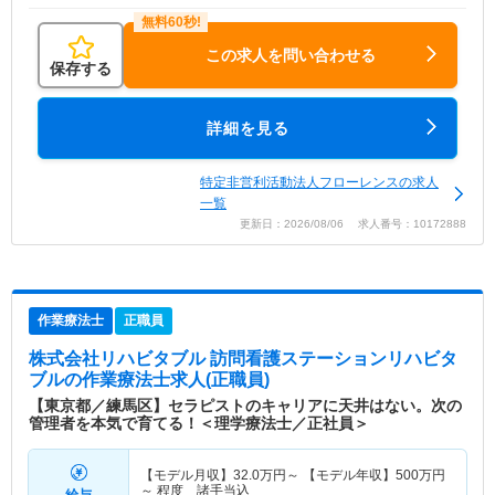
この求人を問い合わせる
保存する
詳細を見る
特定非営利活動法人フローレンスの求人
一覧
更新日：2026/08/06 求人番号：10172888
作業療法士
正職員
株式会社リハビタブル 訪問看護ステーションリハビタ
ブル
の作業療法士求人(正職員)
【東京都／練馬区】セラピストのキャリアに天井はない。次の
管理者を本気で育てる！＜理学療法士／正社員＞
【モデル月収】
32.0
万円～
【モデル年収】
500
万円
～
程度 諸手当込
給与