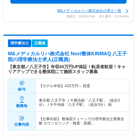
M&メディカルリハ株式会社の求人一覧
更新日：2026/07/08 求人番号：10164484
理学療法士
正職員
M&メディカルリハ株式会社 Next整体KINMAQ 八王子
院
の理学療法士求人(正職員)
【東京都／八王子市】年収60万円UP保証！転居者歓迎！キャ
リアアップできる整体院にて施術スタッフ募集
【モデル年収】
420
万円～
程度
給与
東京都 八王子市
ＪＲ横浜線「八王子駅」（徒歩3
分）ＪＲ中央線「八王子駅」（徒歩3分） 他
勤務地
【仕事内容】 整体院チェーンでの理学療法士業務全
般 カウンセリング・検査・筋膜…
仕事内容