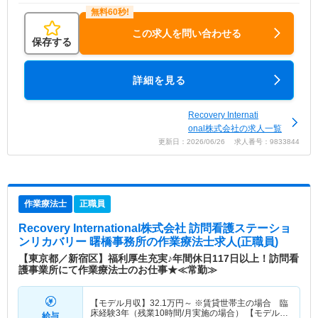
この求人を問い合わせる
保存する
詳細を見る
Recovery Internati
onal株式会社の求人一覧
更新日：2026/06/26 求人番号：9833844
作業療法士
正職員
Recovery International株式会社 訪問看護ステーショ
ンリカバリー 曙橋事務所
の作業療法士求人(正職員)
【東京都／新宿区】福利厚生充実♪年間休日117日以上！訪問看
護事業所にて作業療法士のお仕事★≪常勤≫
【モデル月収】
32.1
万円～
※賃貸世帯主の場合 臨
床経験3年（残業10時間/月実施の場合） 【モデル年
給与