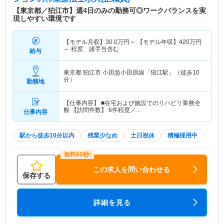
【東京都／狛江市】週4日のみの勤務可◎ワークバランスを実
現しやすい環境です
【モデル月収】
30.0
万円～
【モデル年収】
420
万円
～
程度 諸手当含む
給与
東京都 狛江市
小田急小田原線「狛江駅」（徒歩10
分）
勤務地
【仕事内容】 ■在宅および施設でのリハビリ業務全
般 【訪問件数】 6件程度／…
仕事内容
駅から徒歩10分以内
残業少なめ
土日祝休
積極採用中
この求人を問い合わせる
保存する
詳細を見る