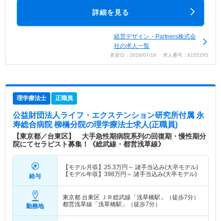
詳細を見る
経営デザイン・Partners株式会
社の求人一覧
更新日：2026/07/16 求人番号：9155295
理学療法士
正職員
公益財団法人ライフ・エクステンション研究所付属 永
寿総合病院 柳橋分院
の理学療法士求人(正職員)
【東京都／台東区】 大手急性期病院系列の回復期・慢性期分
院にてセラピスト募集！《総武線・都営浅草線》
【モデル月収】
25.3
万円～
諸手当込み(大卒モデル)
【モデル年収】
398
万円～
諸手当込み(大卒モデル)
給与
東京都 台東区
ＪＲ総武線「浅草橋駅」（徒歩7分）
都営浅草線「浅草橋駅」（徒歩7分）
勤務地