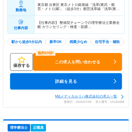
東京都 台東区
東京メトロ銀座線「浅草(東武・都
営・メトロ)駅」（徒歩3分）都営浅草線「浅草(東
勤務地
武・都営・メトロ)駅」（徒歩3分） 他
【仕事内容】 整体院チェーンでの理学療法士業務全
般 カウンセリング・検査・筋膜…
仕事内容
駅から徒歩5分以内
新卒OK
残業少なめ
住宅手当・補助
積
この求人を問い合わせる
保存する
詳細を見る
M&メディカルリハ株式会社の求人一覧
更新日：2026/07/08 求人番号：10164488
理学療法士
正職員