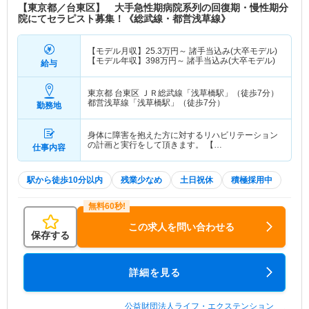
【東京都／台東区】 大手急性期病院系列の回復期・慢性期分
院にてセラピスト募集！《総武線・都営浅草線》
【モデル月収】
25.3
万円～
諸手当込み(大卒モデル)
【モデル年収】
398
万円～
諸手当込み(大卒モデル)
給与
東京都 台東区
ＪＲ総武線「浅草橋駅」（徒歩7分）
都営浅草線「浅草橋駅」（徒歩7分）
勤務地
身体に障害を抱えた方に対するリハビリテーション
の計画と実行をして頂きます。 【…
仕事内容
駅から徒歩10分以内
残業少なめ
土日祝休
積極採用中
この求人を問い合わせる
保存する
詳細を見る
公益財団法人ライフ・エクステンション