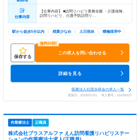
勤務地
【仕事内容】 ■訪問リハビリ業務全般 ・介護保険、
訪問リハビリ、介護予防訪問リ…
仕事内容
駅から徒歩5分以内
残業少なめ
土日祝休
積極採用中
この求人を問い合わせる
保存する
詳細を見る
医療法人社団永研会の求人一覧
更新日：2026/07/01 求人番号：10269327
作業療法士
正職員
株式会社プラスアルファ えん訪問看護リハビリステー
ション
の作業療法士求人(正職員)