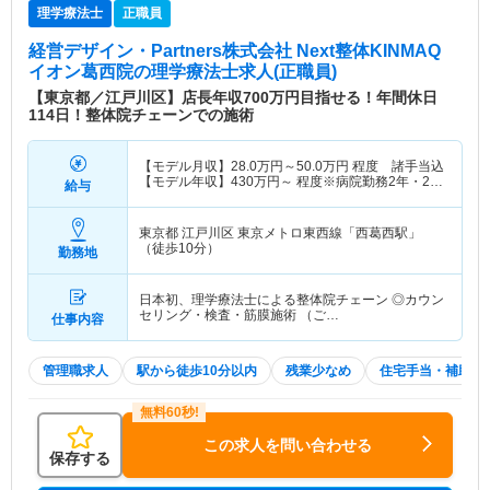
理学療法士
正職員
経営デザイン・Partners株式会社 Next整体KINMAQ
イオン葛西院
の理学療法士求人(正職員)
【東京都／江戸川区】店長年収700万円目指せる！年間休日
114日！整体院チェーンでの施術
【モデル月収】
28.0
万円～
50.0
万円
程度 諸手当込
【モデル年収】
430
万円～
程度※病院勤務2年・24
給与
歳モデル
東京都 江戸川区
東京メトロ東西線「西葛西駅」
（徒歩10分）
勤務地
日本初、理学療法士による整体院チェーン ◎カウン
セリング・検査・筋膜施術 （ご…
仕事内容
管理職求人
駅から徒歩10分以内
残業少なめ
住宅手当・補助
この求人を問い合わせる
保存する