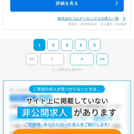
詳細を見る
株式会社ゴルディロックスの求人一覧
更新日：2026/06/24 求人番号：649928
1
2
3
4
5
<<
<
>
>>
（1～20件目を表示中）