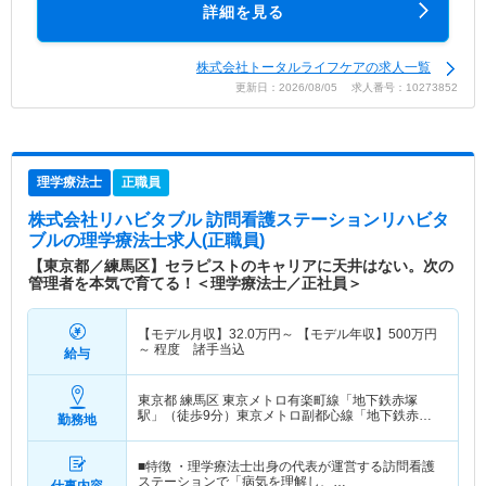
詳細を見る
株式会社トータルライフケアの求人一覧
更新日：2026/08/05 求人番号：10273852
理学療法士
正職員
株式会社リハビタブル 訪問看護ステーションリハビタ
ブル
の理学療法士求人(正職員)
【東京都／練馬区】セラピストのキャリアに天井はない。次の
管理者を本気で育てる！＜理学療法士／正社員＞
【モデル月収】
32.0
万円～
【モデル年収】
500
万円
～
程度 諸手当込
給与
東京都 練馬区
東京メトロ有楽町線「地下鉄赤塚
駅」（徒歩9分）東京メトロ副都心線「地下鉄赤塚
勤務地
駅」（徒歩9分）
■特徴 ・理学療法士出身の代表が運営する訪問看護
ステーションで「病気を理解し、…
仕事内容