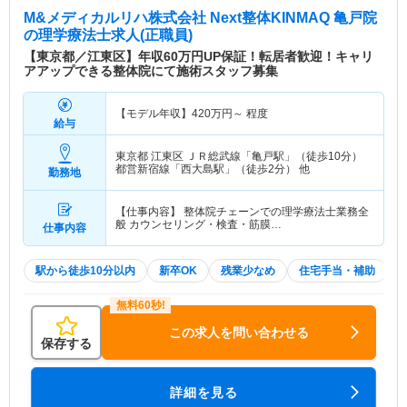
M&メディカルリハ株式会社 Next整体KINMAQ 亀戸院
の理学療法士求人(正職員)
【東京都／江東区】年収60万円UP保証！転居者歓迎！キャリ
アアップできる整体院にて施術スタッフ募集
【モデル年収】
420
万円～
程度
給与
東京都 江東区
ＪＲ総武線「亀戸駅」（徒歩10分）
都営新宿線「西大島駅」（徒歩2分） 他
勤務地
【仕事内容】 整体院チェーンでの理学療法士業務全
般 カウンセリング・検査・筋膜…
仕事内容
駅から徒歩10分以内
新卒OK
残業少なめ
住宅手当・補助
この求人を問い合わせる
保存する
詳細を見る