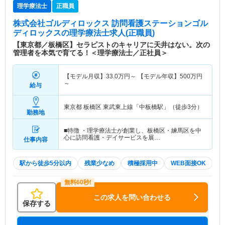
理学療法士
正職員
株式会社ゴルディロックス 訪問看護ステーションゴル
ディロックス
の理学療法士求人(正職員)
【東京都／板橋区】セラピストのキャリアに天井はない。次の
管理者を本気で育てる！＜理学療法士／正社員＞
【モデル月収】
33.0
万円～
【モデル年収】
500
万円
～
給与
東京都 板橋区
東武東上線「中板橋駅」（徒歩3分）
勤務地
■特徴 ・理学療法士が創業し、板橋区・練馬区を中
心に訪問看護・デイサービスを展…
仕事内容
駅から徒歩5分以内
残業少なめ
積極採用中
WEB面接OK
この求人を問い合わせる
保存する