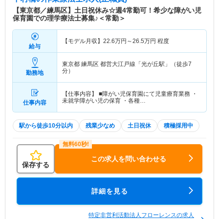
【東京都／練馬区】土日祝休み☆週4常勤可！希少な障がい児
保育園での理学療法士募集♪＜常勤＞
【モデル月収】
22.6
万円～
26.5
万円
程度
給与
東京都 練馬区
都営大江戸線「光が丘駅」（徒歩7
分）
勤務地
【仕事内容】 ■障がい児保育園にて児童療育業務 ・
未就学障がい児の保育 ・各種…
仕事内容
駅から徒歩10分以内
残業少なめ
土日祝休
積極採用中
この求人を問い合わせる
保存する
詳細を見る
特定非営利活動法人フローレンスの求人