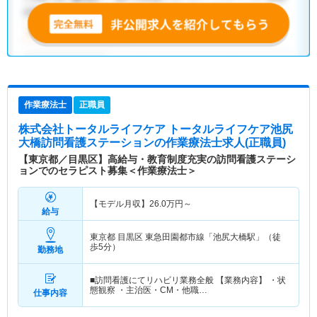
作業療法士
正職員
株式会社トータルライフケア トータルライフケア池尻
大橋訪問看護ステーション
の作業療法士求人(正職員)
【東京都／目黒区】高給与・教育制度充実の訪問看護ステーシ
ョンでのセラピスト募集＜作業療法士＞
【モデル月収】
26.0
万円～
給与
東京都 目黒区
東急田園都市線「池尻大橋駅」（徒
歩5分）
勤務地
■訪問看護にてリハビリ業務全般 【業務内容】 ・状
態観察 ・主治医・CM・他職…
仕事内容