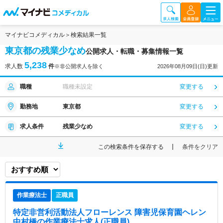
マイナビコメディカル
検索結果一覧
東京都の残業少なめ
公開求人・転職・募集情報一覧
5,238
求人数
件
※非公開求人を除く
2026年08月09日(日)更新
職種
職種未設定
変更する
勤務地
東京都
変更する
求人条件
残業少なめ
変更する
この検索条件を保存する
条件をクリア
作業療法士
正職員
特定非営利活動法人フローレンス 障害児保育園ヘレン
中村橋
の作業療法士求人(正職員)