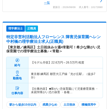
一覧
更新日：2026/08/06 求人番号：10172890
理学療法士
正職員
特定非営利活動法人フローレンス 障害児保育園ヘレン
中村橋
の理学療法士求人(正職員)
【東京都／練馬区】土日祝休み☆週4常勤可！希少な障がい児
保育園での理学療法士募集♪＜常勤＞
【モデル月収】
22.6
万円～
26.5
万円
程度
給与
東京都 練馬区
都営大江戸線「光が丘駅」（徒歩7
分）
勤務地
【仕事内容】 ■障がい児保育園にて児童療育業務 ・
未就学障がい児の保育 ・各種…
仕事内容
駅から徒歩10分以内
残業少なめ
土日祝休
積極採用中