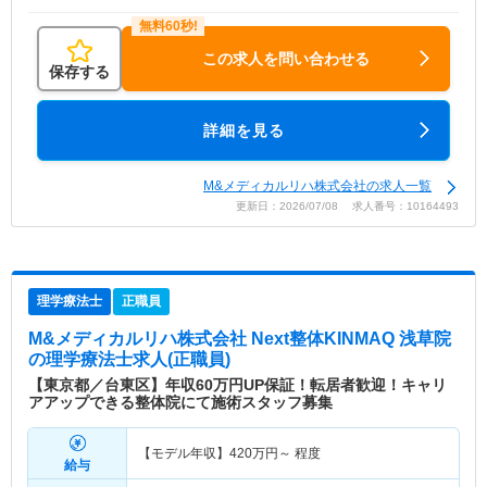
この求人を問い合わせる
保存する
詳細を見る
M&メディカルリハ株式会社の求人一覧
更新日：2026/07/08 求人番号：10164493
理学療法士
正職員
M&メディカルリハ株式会社 Next整体KINMAQ 浅草院
の理学療法士求人(正職員)
【東京都／台東区】年収60万円UP保証！転居者歓迎！キャリ
アアップできる整体院にて施術スタッフ募集
【モデル年収】
420
万円～
程度
給与