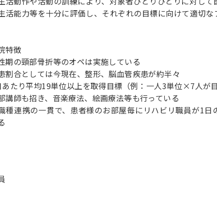
生活動作や活動の訓練により、対象者ひとりひとりに対して
生活能力等を十分に評価し、それぞれの目標に向けて適切な
院特徴
性期の頸部骨折等のオペは実施している
患割合としては今現在、整形、脳血管疾患が約半々
日あたり平均19単位以上を取得目標（例：一人3単位×7人が
部講師も招き、音楽療法、絵画療法等も行っている
職種連携の一貫で、患者様のお部屋毎にリハビリ職員が1日
る
員