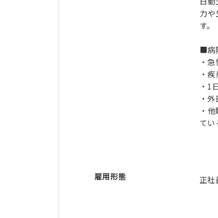
日動
力や
す。
■病
・急
・疾
・1
・外
・他
てい
雇用形態
正社