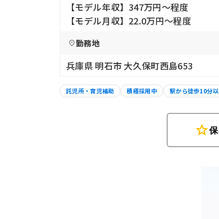
【モデル年収】347万円〜程度
【モデル月収】22.0万円〜程度
勤務地
兵庫県 明石市 大久保町西島653
託児所・育児補助
積極採用中
駅から徒歩10分
star
保