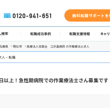
無料転職サポートを
0120-941-651
求人検索
転職成功事例
転職支援
兵庫県
明石市
医療法人双葉会 江井島病院 の作業療法士求人
求人・転職
0日以上！急性期病院での作業療法士さん募集です