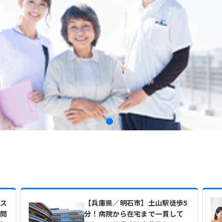
レス
【兵庫県／明石市】土山駅徒歩5
訪問
分！病院から在宅まで一貫して