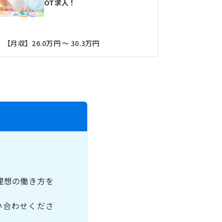
OT求人！
【月収】26.
【月収】26.0万円 ～ 30.3万円
理想の働き方を
い合わせくださ