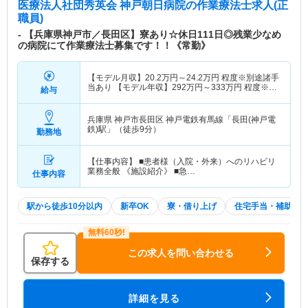
医療法人社団秀英会 神戸朝日病院
の作業療法士求人(正
職員)
- 【兵庫県神戸市／長田区】寮あり☆休日111日◎残業少なめ
の病院にて作業療法士募集です！！《常勤》
【モデル月収】
20.2
万円～
24.2
万円
程度※別途諸手
当あり 【モデル年収】
292
万円～
333
万円
程度※別
給与
途諸手当あり
兵庫県 神戸市長田区
神戸電鉄有馬線「長田(神戸電
鉄)駅」（徒歩9分）
勤務地
【仕事内容】 ■患者様（入院・外来）へのリハビリ
業務全般 《施設紹介》 ■急…
仕事内容
駅から徒歩10分以内
新卒OK
寮・借り上げ
住宅手当・補助
この求人を問い合わせる
保存する
詳細を見る