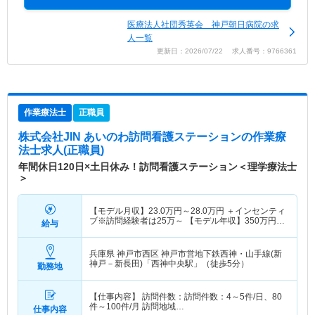
医療法人社団秀英会 神戸朝日病院の求
人一覧
更新日：2026/07/22 求人番号：9766361
作業療法士
正職員
株式会社JIN あいのわ訪問看護ステーション
の作業療
法士求人(正職員)
年間休日120日×土日休み！訪問看護ステーション＜理学療法士
＞
【モデル月収】
23.0
万円～
28.0
万円
＋インセンティ
ブ※訪問経験者は25万～ 【モデル年収】
350
万円～
給与
400
万円
兵庫県 神戸市西区
神戸市営地下鉄西神・山手線(新
神戸－新長田)「西神中央駅」（徒歩5分）
勤務地
【仕事内容】 訪問件数：訪問件数：4～5件/日、80
件～100件/月 訪問地域…
仕事内容