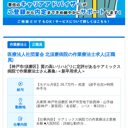
作業療法士
正職員
医療法人社団菫会 北須磨病院
の作業療法士求人(正職
員)
【神戸市/須磨区】質の高いリハビリに定評があるケアミックス
病院で作業療法士さん募集♪＜新卒用求人＞
【モデル月収】
26.7
万円～
程度 (諸手当含)+時間
外手当
給与
兵庫県 神戸市須磨区
神戸市営地下鉄西神・山手線
(新神戸－新長田)「名谷駅」（バス・車10分）
勤務地
【仕事内容】 ケアミックス病院での作業療法士業務
全般 ■入院対応：詳細な動作分…
仕事内容