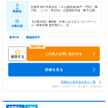
兵庫県 神戸市垂水区
ＪＲ山陽本線(神戸－門司)「舞
子駅」（バス・車10分）山陽電鉄本線「舞子公園
勤務地
駅」（バス・車10分）
【仕事内容】 ■病棟・外来におけるリハビリテーシ
ョン業務全般 急性期から、在…
仕事内容
新卒OK
積極採用中
この求人を問い合わせる
保存する
詳細を見る
医療法人浩生会の求人一覧
更新日：2026/07/07 求人番号：10194328
作業療法士
正職員