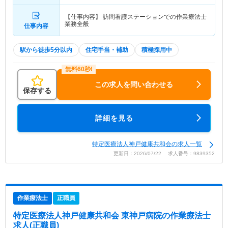
交通六甲アイランド線「住吉(ＪＲ・六甲ライナー)
駅」（徒歩4分）
【仕事内容】 訪問看護ステーションでの作業療法士
業務全般
仕事内容
駅から徒歩5分以内
住宅手当・補助
積極採用中
この求人を問い合わせる
保存する
詳細を見る
特定医療法人神戸健康共和会の求人一覧
更新日：2026/07/22 求人番号：9839352
作業療法士
正職員
特定医療法人神戸健康共和会 東神戸病院
の作業療法士
求人(正職員)