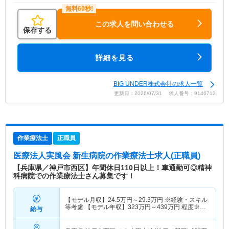
この求人を問い合わせる
保存する
詳細を見る
BIG UNDER株式会社の求人一覧
更新日：2026/07/31 求人番号：9146712
作業療法士
正職員
医療法人実風会 新生病院
の作業療法士求人(正職員)
【兵庫県／神戸市西区】年間休日110日以上！車通勤可◎精神
科病院での作業療法士さん募集です！
【モデル月収】
24.5
万円～
29.3
万円
※経験・スキル
等考慮 【モデル年収】
323
万円～
439
万円
程度※時
給与
間外手当等付与