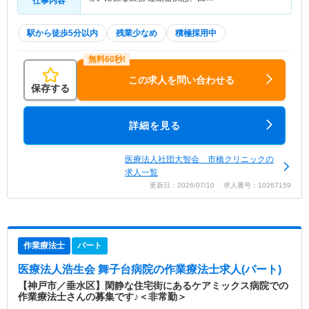
仕事内容
駅から徒歩5分以内
残業少なめ
積極採用中
この求人を問い合わせる
保存する
詳細を見る
医療法人社団大智会 市橋クリニックの
求人一覧
更新日：2026/07/10 求人番号：10267159
作業療法士
パート
医療法人浩生会 舞子台病院
の作業療法士求人(パート)
【神戸市／垂水区】閑静な住宅街にあるケアミックス病院での
作業療法士さんの募集です♪＜非常勤＞