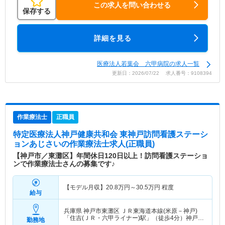
この求人を問い合わせる
保存する
詳細を見る
医療法人若葉会 六甲病院の求人一覧
更新日：2026/07/22 求人番号：9108394
作業療法士
正職員
特定医療法人神戸健康共和会 東神戸訪問看護ステーシ
ョンあじさい
の作業療法士求人(正職員)
【神戸市／東灘区】年間休日120日以上！訪問看護ステーショ
ンで作業療法士さんの募集です♪
【モデル月収】
20.8
万円～
30.5
万円
程度
給与
兵庫県 神戸市東灘区
ＪＲ東海道本線(米原－神戸)
「住吉(ＪＲ・六甲ライナー)駅」（徒歩4分）神戸新
勤務地