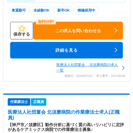
車通勤可
未経験OK
新卒OK
積極採用中
この求人を問い合わせる
保存する
詳細を見る
医療法人社団菫会 北須磨病院の求人
一覧
更新日：2026/07/22 求人番号：10118239
作業療法士
正職員
医療法人社団菫会 北須磨病院
の作業療法士求人(正職
員)
【神戸市／須磨区】動作分析に基づく質の高いリハビリに定評
があるケアミックス病院での作業療法士募集♪