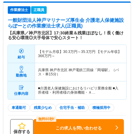
作業療法士
正職員
一般財団法人神戸マリナーズ厚生会 介護老人保健施設
らぽーと
の作業療法士求人(正職員)
【兵庫県／神戸市北区】17:30終業＆残業ほぼなし！長く働け
る安心環境◎大手母体で安心スタート！
【モデル月収】
30.3
万円～
35.3
万円
【モデル年収】
366
万円～
給与
兵庫県 神戸市北区
神戸電鉄三田線「岡場駅」（バ
ス・車15分）
勤務地
■介護老人保健施設におけるリハビリ業務全般 ■入
所者様・利用者様の身体機能・Ａ…
仕事内容
車通勤可
残業少なめ
住宅手当・補助
積極採用中
この求人を問い合わせる
保存する