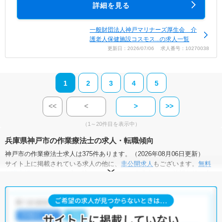
詳細を見る
一般財団法人神戸マリナーズ厚生会 介
護老人保健施設コスモス...の求人一覧
更新日：2026/07/06 求人番号：10270038
1
2
3
4
5
<<
<
>
>>
（1～20件目を表示中）
兵庫県神戸市の作業療法士の求人・転職傾向
神戸市の作業療法士求人は375件あります。（2026年08月06日更新）
サイト上に掲載されている求人の他に、
非公開求人
もございます。
無料
転職支援サービス
にお申し込みいただくと、全求人からご希望条件に合
う求人を提案させていただきます。
神戸市の作業療法士求人では以下のような条件が人気です。
・
土日祝休
・
積極採用中
・
新卒OK
・
正社員(正職員)
・
病院
・