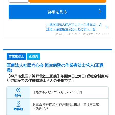
詳細を見る
一般財団法人神戸マリナーズ厚生会 介
護老人保健施設らぽーとの求人一覧
更新日：2026/07/21 求人番号：10187316
作業療法士
正職員
医療法人社団六心会 恒生病院
の作業療法士求人(正職
員)
【神戸市北区／神戸電鉄三田線】年間休日120日♪退職金制度あ
り◎病院での作業療法士さんの募集です♪
【モデル月収】
21.2
万円～
27.3
万円
給与
兵庫県 神戸市北区
神戸電鉄三田線「道場南口駅」
（徒歩1分）
勤務地