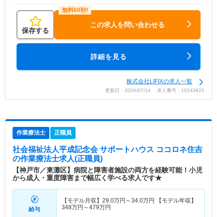
この求人を問い合わせる
保存する
詳細を見る
株式会社LIFIXの求人一覧
更新日：2026/07/14 求人番号：10243825
作業療法士
正職員
社会福祉法人平成記念会 サポートハウス ココロネ住吉
の作業療法士求人(正職員)
【神戸市／東灘区】病院と障害者施設の両方を経験可能！小児
から成人・重度障害まで幅広く学べる求人です★
【モデル月収】
29.0
万円～
34.0
万円
【モデル年収】
348
万円～
479
万円
給与