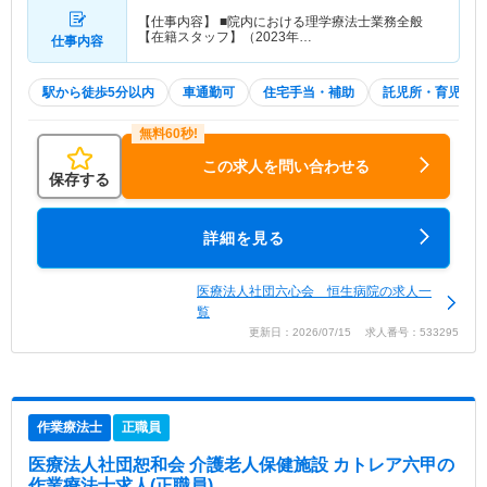
【仕事内容】 ■院内における理学療法士業務全般
【在籍スタッフ】（2023年…
仕事内容
駅から徒歩5分以内
車通勤可
住宅手当・補助
託児所・育児補助
この求人を問い合わせる
保存する
詳細を見る
医療法人社団六心会 恒生病院の求人一
覧
更新日：2026/07/15 求人番号：533295
作業療法士
正職員
医療法人社団恕和会 介護老人保健施設 カトレア六甲
の
作業療法士求人(正職員)