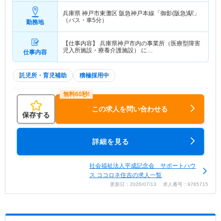
兵庫県 神戸市東灘区
阪急神戸本線「御影(阪急)駅」
（バス・車5分）
勤務地
【仕事内容】 兵庫県神戸市内の事業所（医療型障害
児入所施設・療養介護施設） に…
仕事内容
託児所・育児補助
積極採用中
この求人を問い合わせる
保存する
詳細を見る
社会福祉法人平成記念会 サポートハウ
ス ココロネ住吉の求人一覧
更新日：2026/07/13 求人番号：9765715