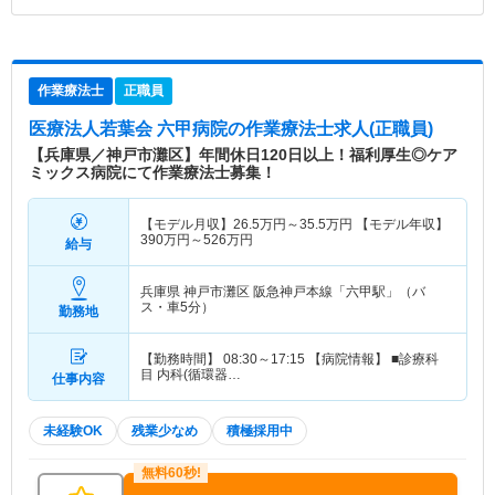
作業療法士
正職員
医療法人若葉会 六甲病院
の作業療法士求人(正職員)
【兵庫県／神戸市灘区】年間休日120日以上！福利厚生◎ケア
ミックス病院にて作業療法士募集！
【モデル月収】
26.5
万円～
35.5
万円
【モデル年収】
390
万円～
526
万円
給与
兵庫県 神戸市灘区
阪急神戸本線「六甲駅」（バ
ス・車5分）
勤務地
【勤務時間】 08:30～17:15 【病院情報】 ■診療科
目 内科(循環器…
仕事内容
未経験OK
残業少なめ
積極採用中