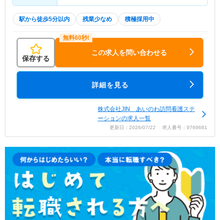
駅から徒歩5分以内
残業少なめ
積極採用中
この求人を問い合わせる
保存する
詳細を見る
株式会社JIN あいのわ訪問看護ステ
ーションの求人一覧
更新日：2026/07/22 求人番号：9769681