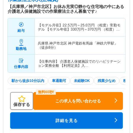
【兵庫県／神戸市北区】お休み充実◎静かな住宅地の中にある
介護老人保健施設での作業療法士さん募集です♪
【モデル月収】
22.5
万円～
25.0
万円
（程度）常勤モ
デル 【モデル年収】
330
万円～
370
万円
（程度）常
給与
勤モデル
兵庫県 神戸市北区
神戸電鉄有馬線「神鉄六甲駅」
（徒歩8分）
勤務地
【仕事内容】 介護老人保健施設でのリハビリテーシ
ョン業務全般 【利用定員】入…
仕事内容
駅から徒歩10分以内
車通勤可
未経験OK
残業少なめ
積極
この求人を問い合わせる
保存する
詳細を見る