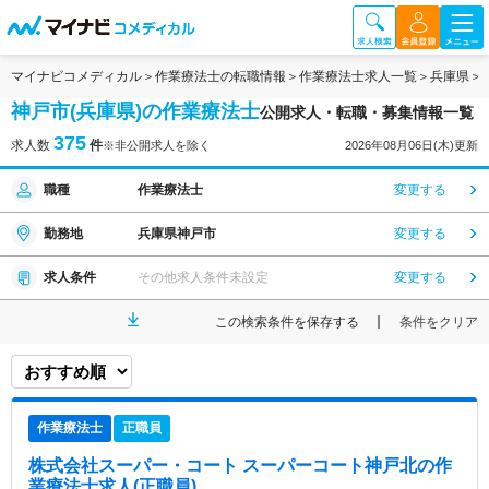
マイナビコメディカル
作業療法士の転職情報
作業療法士求人一覧
兵庫県
神戸市(兵庫県)の作業療法士
公開求人・転職・募集情報一覧
375
求人数
件
※非公開求人を除く
2026年08月06日(木)更新
職種
作業療法士
変更する
勤務地
兵庫県神戸市
変更する
求人条件
その他求人条件未設定
変更する
この検索条件を保存する
条件をクリア
作業療法士
正職員
株式会社スーパー・コート スーパーコート神戸北
の作
業療法士求人(正職員)