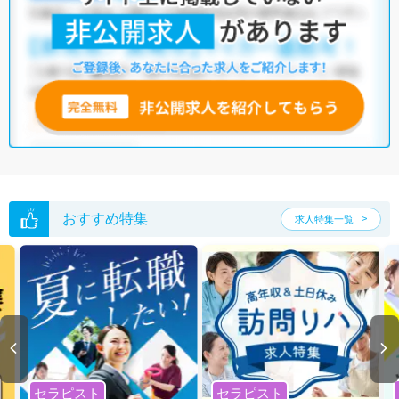
クリニック
・
介護福祉施設
・
訪問リハビリ(在宅医療)
・
小児リハビ
リ
・
保育園
・
その他
他の条件でも人気の求人がございますので、「こだわり条件」から検索
いただくか、お気軽にお問い合わせください。
全国の作業療法士求人
から検索いただくことも可能です。
無料転職支援サービス
にお申し込みいただくと、ご希望条件をヒアリン
グした上で求人をご提案いたします。
ご希望条件がまだ定まっていない方は
人気の希望条件をピックアップし
た求人特集
をぜひご活用ください。
転職支援の他、情報収集や募集状況の確認も、お気軽にご相談くださ
い。
おすすめ特集
求人特集一覧
セラピスト
セラピスト