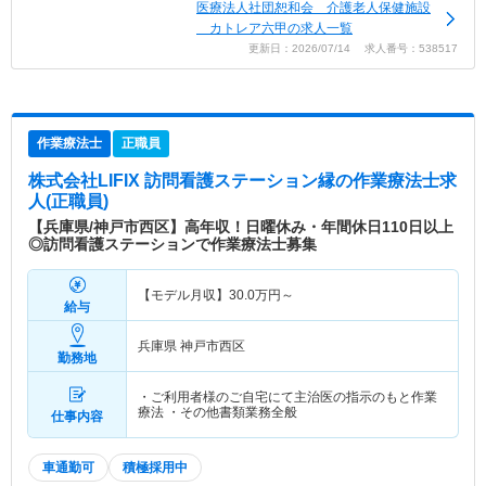
医療法人社団恕和会 介護老人保健施設
カトレア六甲の求人一覧
更新日：2026/07/14 求人番号：538517
作業療法士
正職員
株式会社LIFIX 訪問看護ステーション縁
の作業療法士求
人(正職員)
【兵庫県/神戸市西区】高年収！日曜休み・年間休日110日以上
◎訪問看護ステーションで作業療法士募集
【モデル月収】
30.0
万円～
給与
兵庫県 神戸市西区
勤務地
・ご利用者様のご自宅にて主治医の指示のもと作業
療法 ・その他書類業務全般
仕事内容
車通勤可
積極採用中