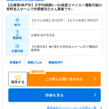
【兵庫県/神戸市】月平均残業0～5h程度☆マイカー通勤可能の
有料老人ホームで作業療法士さん募集です♪
【モデル月収】
29.0
万円～
【モデル年収】
398
万円
～
給与
兵庫県 神戸市北区
勤務地
【仕事内容】 ■介護付き有料老人ホーム内で機能訓
練業務
仕事内容
車通勤可
残業少なめ
積極採用中
この求人を問い合わせる
保存する
詳細を見る
株式会社スーパー・コートの求人一覧