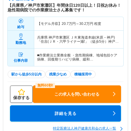
【兵庫県／神戸市東灘区】年間休日120日以上！日祝お休み！
急性期病院での作業療法士さん募集です！
【モデル月収】
20.7
万円～
30.2
万円
程度
給与
兵庫県 神戸市東灘区
ＪＲ東海道本線(米原－神戸)
「住吉(ＪＲ・六甲ライナー)駅」（徒歩5分）神戸新
勤務地
交通六甲アイランド線「住吉(ＪＲ・六甲ライナー)
駅」（徒歩5分）
■作業療法士業務全般 ・急性期病棟、地域包括ケア
病棟、回復期リハビリ病棟、緩和…
仕事内容
駅から徒歩5分以内
残業少なめ
積極採用中
この求人を問い合わせる
保存する
詳細を見る
特定医療法人神戸健康共和会の求人一覧