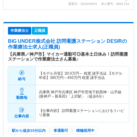
更新日：2026/08/03 求人番号：9841724
作業療法士
正職員
BIG UNDER株式会社 訪問看護ステーション DESIR
の
作業療法士求人(正職員)
【兵庫県／神戸市】マイカー通勤可◎基本土日休み！訪問看護
ステーションで作業療法士さん募集♪
【モデル月収】
30.0
万円～
程度 諸手当込 【モデル
年収】
380
万円～
450
万円
程度 諸手当込
給与
兵庫県 神戸市兵庫区
神戸市営地下鉄西神・山手線
(新神戸－新長田)「上沢駅」（徒歩6分）
勤務地
【仕事内容】 訪問看護ステーションにおけるリハビ
リ業務
仕事内容
駅から徒歩10分以内
車通勤可
積極採用中