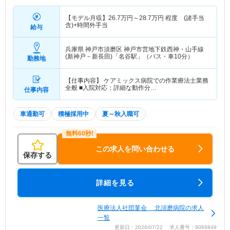
【モデル月収】
26.7
万円～
28.7
万円
程度 (諸手当
含)+時間外手当
給与
兵庫県 神戸市須磨区
神戸市営地下鉄西神・山手線
(新神戸－新長田)「名谷駅」（バス・車10分）
勤務地
【仕事内容】 ケアミックス病院での作業療法士業務
全般 ■入院対応：詳細な動作分…
仕事内容
車通勤可
積極採用中
夏～秋入職可
この求人を問い合わせる
保存する
詳細を見る
医療法人社団菫会 北須磨病院の求人
一覧
更新日：2026/07/22 求人番号：9069849