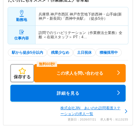
たい方にもオススメ！作業療法士／非常勤
兵庫県 神戸市西区
神戸市営地下鉄西神・山手線(新
神戸－新長田)「西神中央駅」（徒歩5分）
勤務地
訪問でのリハビリテーション（作業療法士業務）全
般 ＜在籍スタッフ＞ PT：4…
仕事内容
駅から徒歩5分以内
残業少なめ
土日祝休
積極採用中
この求人を問い合わせる
保存する
詳細を見る
株式会社JIN あいのわ訪問看護ステ
ーションの求人一覧
更新日：2026/07/21 求人番号：9113155