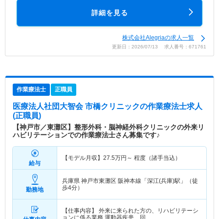
詳細を見る
株式会社Alegriaの求人一覧
更新日：2026/07/13 求人番号：671761
作業療法士
正職員
医療法人社団大智会 市橋クリニック
の作業療法士求人
(正職員)
【神戸市／東灘区】整形外科・脳神経外科クリニックの外来リ
ハビリテーションでの作業療法士さん募集です♪
【モデル月収】
27.5
万円～
程度（諸手当込）
給与
兵庫県 神戸市東灘区
阪神本線「深江(兵庫)駅」（徒
歩4分）
勤務地
【仕事内容】 外来に来られた方の、リハビリテーシ
ョンに係る業務 運動器疾患、回…