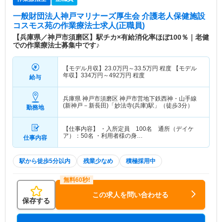
一般財団法人神戸マリナーズ厚生会 介護老人保健施設
コスモス苑
の作業療法士求人(正職員)
【兵庫県／神戸市須磨区】駅チカ×有給消化率ほぼ100％｜老健
での作業療法士募集中です♪
【モデル月収】
23.0
万円～
33.5
万円
程度 【モデル
年収】
334
万円～
492
万円
程度
給与
兵庫県 神戸市須磨区
神戸市営地下鉄西神・山手線
(新神戸－新長田)「妙法寺(兵庫)駅」（徒歩3分）
勤務地
【仕事内容】 ・入所定員 100名 通所（デイケ
ア）：50名 ・利用者様の身…
仕事内容
駅から徒歩5分以内
残業少なめ
積極採用中
この求人を問い合わせる
保存する