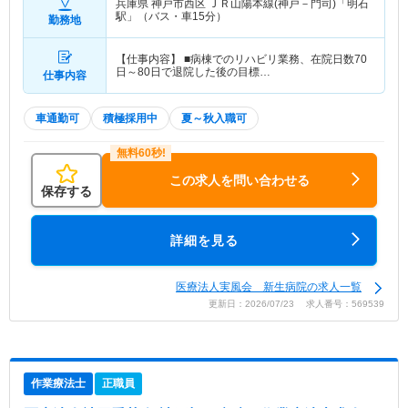
兵庫県 神戸市西区
ＪＲ山陽本線(神戸－門司)「明石
駅」（バス・車15分）
勤務地
【仕事内容】 ■病棟でのリハビリ業務、在院日数70
日～80日で退院した後の目標…
仕事内容
車通勤可
積極採用中
夏～秋入職可
この求人を問い合わせる
保存する
詳細を見る
医療法人実風会 新生病院の求人一覧
更新日：2026/07/23 求人番号：569539
作業療法士
正職員