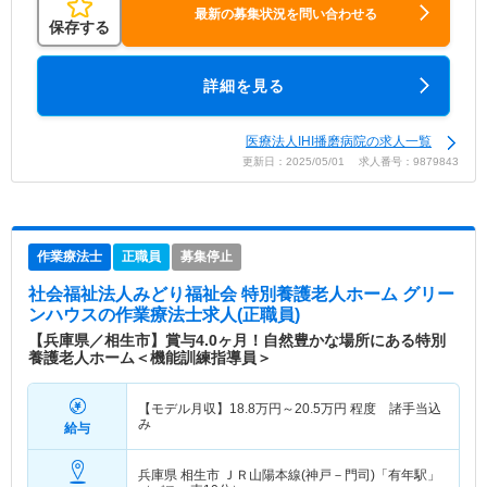
最新の募集状況を問い合わせる
保存する
詳細を見る
医療法人IHI播磨病院の求人一覧
更新日：2025/05/01 求人番号：9879843
作業療法士
正職員
募集停止
社会福祉法人みどり福祉会 特別養護老人ホーム グリー
ンハウス
の作業療法士求人(正職員)
【兵庫県／相生市】賞与4.0ヶ月！自然豊かな場所にある特別
養護老人ホーム＜機能訓練指導員＞
【モデル月収】
18.8
万円～
20.5
万円
程度 諸手当込
み
給与
兵庫県 相生市
ＪＲ山陽本線(神戸－門司)「有年駅」