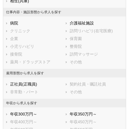
熊本県
姫路市
相生(兵庫)
大分県
尼崎市
宮崎県
鹿児島県
明石市
沖縄県
西宮市
仕事内容・施設形態から求人を探す
洲本市
芦屋市
病院
介護福祉施設
伊丹市
相生市
クリニック
訪問リハビリ(在宅医療)
豊岡市
加古川市
企業
保育園
赤穂市
西脇市
小児リハビリ
整骨院
宝塚市
三木市
接骨院
訪問マッサージ
高砂市
川西市
薬局・ドラッグストア
その他
小野市
三田市
加西市
丹波篠山市
雇用形態から求人を探す
養父市
丹波市
正社員(正職員)
契約社員・嘱託社員
南あわじ市
朝来市
非常勤・パート
その他
淡路市
宍粟市
加東市
たつの市
年収から求人を探す
川辺郡猪名川町
多可郡多可町
年収300万円～
年収350万円～
加古郡稲美町
加古郡播磨町
年収400万円～
年収450万円～
神崎郡市川町
神崎郡福崎町