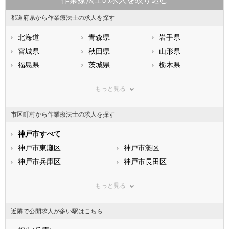
都道府県から作業療法士の求人を探す
北海道
青森県
岩手県
宮城県
秋田県
山形県
福島県
茨城県
栃木県
群馬県
埼玉県
千葉県
もっと見る
東京都
神奈川県
新潟県
山梨県
長野県
富山県
市区町村から作業療法士の求人を探す
石川県
福井県
岐阜県
静岡県
神戸市すべて
愛知県
三重県
滋賀県
神戸市東灘区
京都府
神戸市灘区
大阪府
兵庫県
神戸市兵庫区
奈良県
神戸市長田区
和歌山県
鳥取県
神戸市須磨区
島根県
神戸市垂水区
岡山県
もっと見る
広島県
神戸市北区
山口県
神戸市中央区
徳島県
香川県
神戸市西区
愛媛県
高知県
近隣で公開求人が多い駅はこちら
福岡県
市部
佐賀県
長崎県