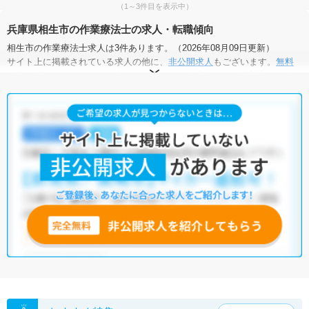
（1～3件目を表示中）
兵庫県相生市の作業療法士の求人・転職傾向
相生市の作業療法士求人は3件あります。（2026年08月09日更新）
サイト上に掲載されている求人の他に、
非公開求人
もございます。
無料
転職支援サービス
にお申し込みいただくと、全求人からご希望条件に合
う求人を提案させていただきます。
相生市の作業療法士求人では以下のような条件が人気です。
・
土日祝休
・
新卒OK
・
残業少なめ
・
正社員(正職員)
・
病院
・
介護福祉施設
他の条件でも人気の求人がございますので、「こだわり条件」から検索
いただくか、お気軽にお問い合わせください。
全国の作業療法士求人
から検索いただくことも可能です。
無料転職支援サービス
にお申し込みいただくと、ご希望条件をヒアリン
グした上で求人をご提案いたします。
ご希望条件がまだ定まっていない方は
人気の希望条件をピックアップし
た求人特集
をぜひご活用ください。
転職支援の他、情報収集や募集状況の確認も、お気軽にご相談くださ
い。