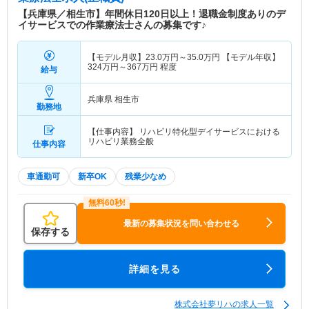
【兵庫県／相生市】年間休日120日以上！退職金制度ありのデ
イサービスでの作業療法士さんの募集です♪
【モデル月収】
23.0
万円～
35.0
万円
【モデル年収】
324
万円～
367
万円
程度
給与
兵庫県 相生市
勤務地
【仕事内容】 リハビリ特化型デイサービスにおける
リハビリ業務全般
仕事内容
車通勤可
新卒OK
残業少なめ
最新の募集状況を問い合わせる
保存する
詳細を見る
株式会社夢リハの求人一覧