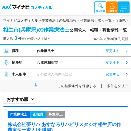
マイナビコメディカル
作業療法士の転職情報
作業療法士求人一覧
兵庫県
相生市(兵庫県)の作業療法士
公開求人・転職・募集情報一覧
3
求人数
件
※非公開求人を除く
2026年08月09日(日)更新
職種
作業療法士
変更する
勤務地
兵庫県相生市
変更する
求人条件
その他求人条件未設定
変更する
この検索条件を保存する
条件をクリア
作業療法士
正職員
募集停止
株式会社夢リハ あすなろリハビリスタジオ相生店
の作
業療法士求人(正職員)