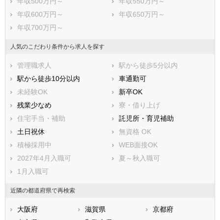
年収500万円～
年収550万円～
神崎郡神河町
揖保郡太子町
年収600万円～
年収650万円～
赤穂郡上郡町
佐用郡佐用町
年収700万円～
美方郡香美町
美方郡新温泉町
人気のこだわり条件から求人を探す
管理職求人
駅から徒歩5分以内
駅から徒歩10分以内
車通勤可
未経験OK
新卒OK
残業少なめ
寮・借り上げ
住宅手当・補助
託児所・育児補助
土日祝休
無資格 OK
積極採用中
WEB面接OK
2027年4月入職可
夏～秋入職可
1月入職可
近隣の都道府県で再検索
大阪府
滋賀県
京都府