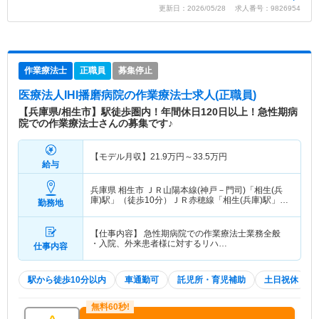
更新日：2026/05/28 求人番号：9826954
作業療法士
正職員
募集停止
医療法人IHI播磨病院
の作業療法士求人(正職員)
【兵庫県/相生市】駅徒歩圏内！年間休日120日以上！急性期病
院での作業療法士さんの募集です♪
【モデル月収】
21.9
万円～
33.5
万円
給与
兵庫県 相生市
ＪＲ山陽本線(神戸－門司)「相生(兵
庫)駅」（徒歩10分）ＪＲ赤穂線「相生(兵庫)駅」
勤務地
（徒歩10分）
【仕事内容】 急性期病院での作業療法士業務全般
・入院、外来患者様に対するリハ…
仕事内容
駅から徒歩10分以内
車通勤可
託児所・育児補助
土日祝休