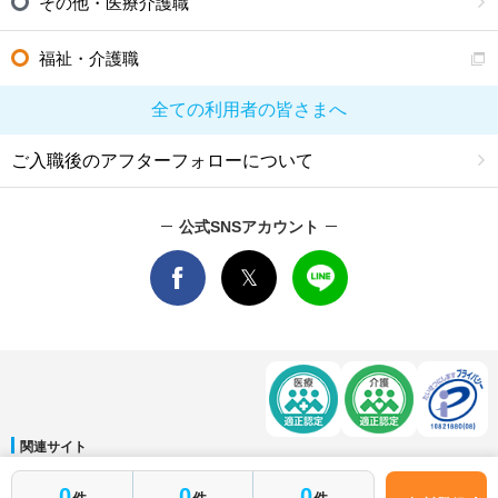
その他・医療介護職
福祉・介護職
全ての利用者の皆さまへ
ご入職後のアフターフォローについて
公式SNSアカウント
関連サイト
マイナビDOCTOR
│
マイナビ看護師
│
マイナビ薬剤師
│
マイナビ保育士
0
0
0
運営会社