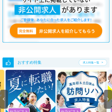
祉施設
他の条件でも人気の求人がございますので、「こだわり条件」から検索
いただくか、お気軽にお問い合わせください。
全国の作業療法士求人
から検索いただくことも可能です。
無料転職支援サービス
にお申し込みいただくと、ご希望条件をヒアリン
グした上で求人をご提案いたします。
ご希望条件がまだ定まっていない方は
人気の希望条件をピックアップし
た求人特集
をぜひご活用ください。
転職支援の他、情報収集や募集状況の確認も、お気軽にご相談くださ
い。
おすすめ特集
求人特集一覧
セラピスト
セラピスト