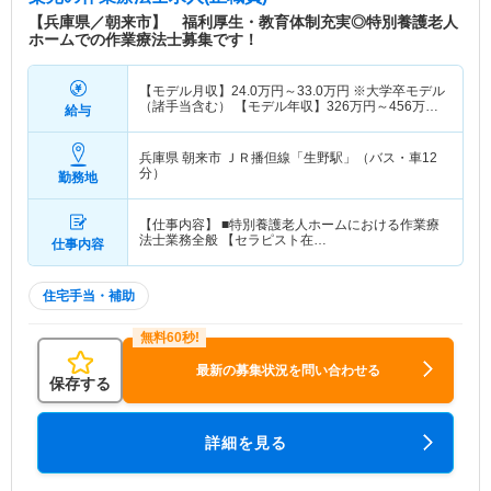
【兵庫県／朝来市】 福利厚生・教育体制充実◎特別養護老人
ホームでの作業療法士募集です！
【モデル月収】
24.0
万円～
33.0
万円
※大学卒モデル
（諸手当含む） 【モデル年収】
326
万円～
456
万円
給与
※大学卒モデル（諸手当含む）
兵庫県 朝来市
ＪＲ播但線「生野駅」（バス・車12
分）
勤務地
【仕事内容】 ■特別養護老人ホームにおける作業療
法士業務全般 【セラピスト在…
仕事内容
住宅手当・補助
最新の募集状況を問い合わせる
保存する
詳細を見る