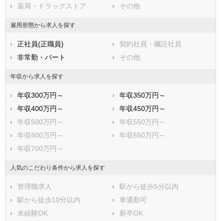
薬局・ドラッグストア
その他
小野市
三田市
加西市
丹波篠山市
雇用形態から求人を探す
養父市
丹波市
正社員(正職員)
契約社員・嘱託社員
南あわじ市
朝来市
非常勤・パート
その他
淡路市
宍粟市
加東市
たつの市
年収から求人を探す
川辺郡猪名川町
多可郡多可町
年収300万円～
年収350万円～
加古郡稲美町
加古郡播磨町
年収400万円～
年収450万円～
神崎郡市川町
神崎郡福崎町
年収500万円～
年収550万円～
神崎郡神河町
揖保郡太子町
年収600万円～
年収650万円～
赤穂郡上郡町
佐用郡佐用町
年収700万円～
美方郡香美町
美方郡新温泉町
人気のこだわり条件から求人を探す
管理職求人
駅から徒歩5分以内
駅から徒歩10分以内
車通勤可
未経験OK
新卒OK