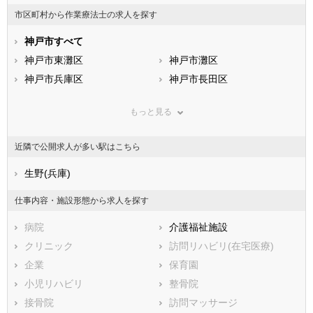
山梨県
長野県
富山県
市区町村から作業療法士の求人を探す
石川県
福井県
岐阜県
静岡県
神戸市すべて
愛知県
三重県
滋賀県
神戸市東灘区
京都府
神戸市灘区
大阪府
兵庫県
神戸市兵庫区
奈良県
神戸市長田区
和歌山県
鳥取県
神戸市須磨区
島根県
神戸市垂水区
岡山県
もっと見る
広島県
神戸市北区
山口県
神戸市中央区
徳島県
香川県
神戸市西区
愛媛県
高知県
近隣で公開求人が多い駅はこちら
福岡県
市部
佐賀県
長崎県
熊本県
姫路市
生野(兵庫)
大分県
尼崎市
宮崎県
鹿児島県
明石市
沖縄県
西宮市
仕事内容・施設形態から求人を探す
洲本市
芦屋市
病院
介護福祉施設
伊丹市
相生市
クリニック
訪問リハビリ(在宅医療)
豊岡市
加古川市
企業
保育園
赤穂市
西脇市
小児リハビリ
整骨院
宝塚市
三木市
接骨院
訪問マッサージ
高砂市
川西市