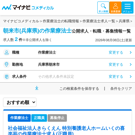
マイナビコメディカル
作業療法士の転職情報
作業療法士求人一覧
兵庫県
朝来市(兵庫県)の作業療法士
公開求人・転職・募集情報一覧
2
求人数
件
※非公開求人を除く
2026年08月08日(土)更新
職種
作業療法士
変更する
勤務地
兵庫県朝来市
変更する
求人条件
その他求人条件未設定
変更する
この検索条件を保存する
条件をクリア
作業療法士
正職員
募集停止
社会福祉法人きらくえん 特別養護老人ホームいくの喜
楽苑
の作業療法士求人(正職員)