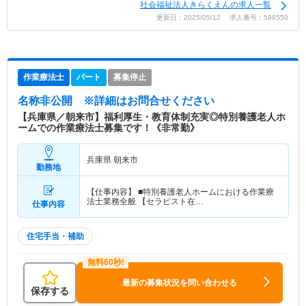
社会福祉法人きらくえんの求人一覧
更新日：2025/05/12 求人番号：598550
作業療法士
パート
募集停止
名称非公開
※詳細はお問合せください
【兵庫県／朝来市】福利厚生・教育体制充実◎特別養護老人ホ
ームでの作業療法士募集です！《非常勤》
兵庫県 朝来市
勤務地
【仕事内容】 ■特別養護老人ホームにおける作業療
法士業務全般 【セラピスト在…
仕事内容
住宅手当・補助
最新の募集状況を問い合わせる
保存する