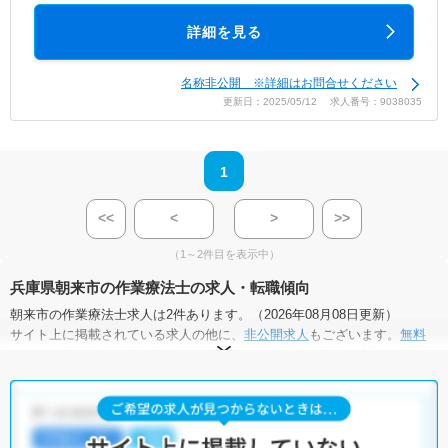
詳細を見る
名称非公開 ※詳細はお問合せください
更新日：2025/05/12 求人番号：9038035
1
<<
<
>
>>
（1～2件目を表示中）
兵庫県朝来市の作業療法士の求人・転職傾向
朝来市の作業療法士求人は2件あります。（2026年08月08日更新）
サイト上に掲載されている求人の他に、
非公開求人
もございます。
無料
転職支援サービス
にお申し込みいただくと、全求人からご希望条件に合
う求人を提案させていただきます。
朝来市の作業療法士求人では以下のような条件が人気です。
・
住宅手当・補助あり
・
正社員(正職員)
・
非常勤・パート
・
介護福