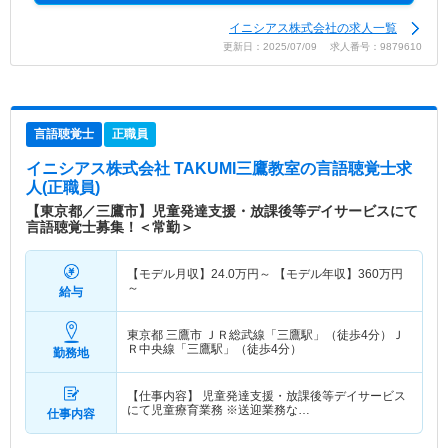
イニシアス株式会社の求人一覧
更新日：2025/07/09 求人番号：9879610
言語聴覚士
正職員
イニシアス株式会社 TAKUMI三鷹教室
の言語聴覚士求
人(正職員)
【東京都／三鷹市】児童発達支援・放課後等デイサービスにて
言語聴覚士募集！＜常勤＞
【モデル月収】
24.0
万円～
【モデル年収】
360
万円
～
給与
東京都 三鷹市
ＪＲ総武線「三鷹駅」（徒歩4分）Ｊ
Ｒ中央線「三鷹駅」（徒歩4分）
勤務地
【仕事内容】 児童発達支援・放課後等デイサービス
にて児童療育業務 ※送迎業務な…
仕事内容