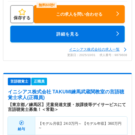
この求人を問い合わせる
保存する
詳細を見る
イニシアス株式会社の求人一覧
更新日：2025/10/01 求人番号：9879608
言語聴覚士
正職員
イニシアス株式会社 TAKUMI練馬武蔵関教室
の言語聴
覚士求人(正職員)
【東京都／練馬区】児童発達支援・放課後等デイサービスにて
言語聴覚士募集！＜常勤＞
【モデル月収】
24.0
万円～
【モデル年収】
360
万円
～
給与