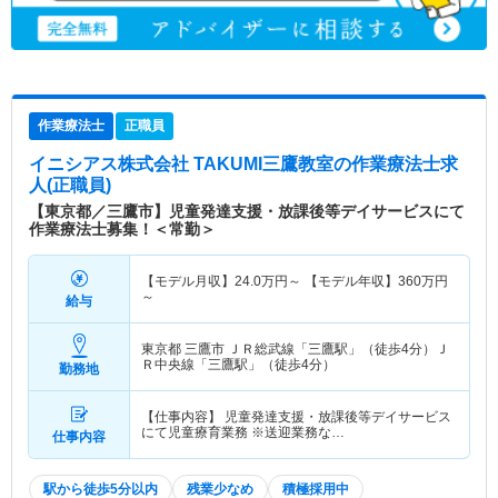
作業療法士
正職員
イニシアス株式会社 TAKUMI三鷹教室
の作業療法士求
人(正職員)
【東京都／三鷹市】児童発達支援・放課後等デイサービスにて
作業療法士募集！＜常勤＞
【モデル月収】
24.0
万円～
【モデル年収】
360
万円
～
給与
東京都 三鷹市
ＪＲ総武線「三鷹駅」（徒歩4分）Ｊ
Ｒ中央線「三鷹駅」（徒歩4分）
勤務地
【仕事内容】 児童発達支援・放課後等デイサービス
にて児童療育業務 ※送迎業務な…
仕事内容
駅から徒歩5分以内
残業少なめ
積極採用中