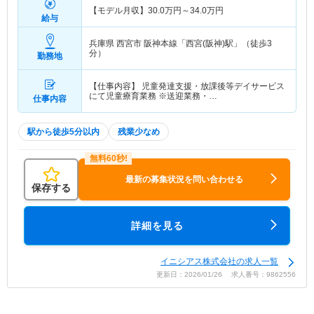
【モデル月収】
30.0
万円～
34.0
万円
給与
兵庫県 西宮市
阪神本線「西宮(阪神)駅」（徒歩3
分）
勤務地
【仕事内容】 児童発達支援・放課後等デイサービス
にて児童療育業務 ※送迎業務・…
仕事内容
駅から徒歩5分以内
残業少なめ
最新の募集状況を問い合わせる
保存する
詳細を見る
イニシアス株式会社の求人一覧
更新日：2026/01/26 求人番号：9862556