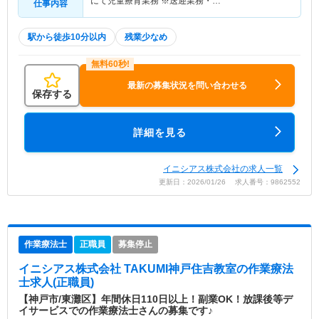
にて児童療育業務 ※送迎業務・…
仕事内容
駅から徒歩10分以内
残業少なめ
最新の募集状況を問い合わせる
保存する
詳細を見る
イニシアス株式会社の求人一覧
更新日：2026/01/26 求人番号：9862552
作業療法士
正職員
募集停止
イニシアス株式会社 TAKUMI神戸住吉教室
の作業療法
士求人(正職員)
【神戸市/東灘区】年間休日110日以上！副業OK！放課後等デ
イサービスでの作業療法士さんの募集です♪