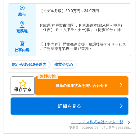
【モデル月収】
30.0
万円～
34.0
万円
給与
兵庫県 神戸市東灘区
ＪＲ東海道本線(米原－神戸)
「住吉(ＪＲ・六甲ライナー)駅」（徒歩10分）神戸
勤務地
新交通六甲アイランド線「住吉(ＪＲ・六甲ライナ
ー)駅」（徒歩10分）
【仕事内容】 児童発達支援・放課後等デイサービス
にて児童療育業務 ※送迎業務・…
仕事内容
駅から徒歩10分以内
残業少なめ
最新の募集状況を問い合わせる
保存する
詳細を見る
イニシアス株式会社の求人一覧
更新日：2026/01/26 求人番号：9862551