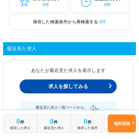
0件
0件
保存した検索条件から再検索する
0件
最近見た求人
あなたが最近見た求人を表示します
求人を探してみる
最近見た求人一覧ページから、
お問い合わせが可能です。
簡単1分
0
0
0
件
件
件
無料登録
はじめて転職
無料転職サポートに申し込む
保存した求人
最近見た求人
保存した条件
される方へ