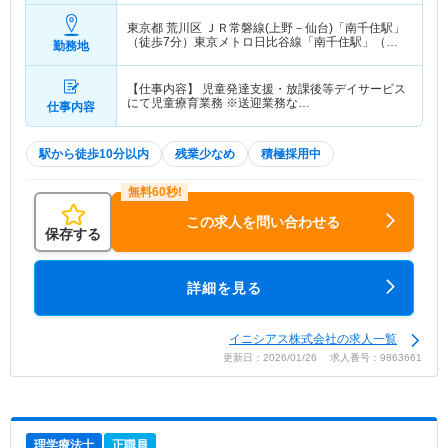
東京都 荒川区
ＪＲ常磐線(上野－仙台)「南千住駅」
（徒歩7分）東京メトロ日比谷線「南千住駅」（徒
勤務地
歩7分） 他
【仕事内容】 児童発達支援・放課後等デイサービス
にて児童療育業務 ※送迎業務な…
仕事内容
駅から徒歩10分以内
残業少なめ
積極採用中
この求人を問い合わせる
保存する
詳細を見る
イニシアス株式会社の求人一覧
更新日：2026/01/26 求人番号：9863661
理学療法士
正職員