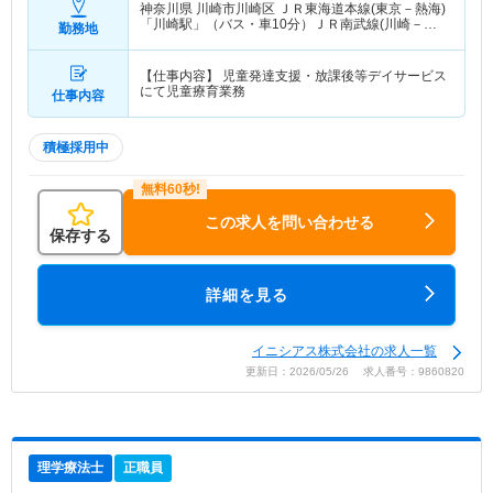
神奈川県 川崎市川崎区
ＪＲ東海道本線(東京－熱海)
「川崎駅」（バス・車10分）ＪＲ南武線(川崎－立
勤務地
川)「川崎駅」（バス・車10分） 他
【仕事内容】 児童発達支援・放課後等デイサービス
にて児童療育業務
仕事内容
積極採用中
この求人を問い合わせる
保存する
詳細を見る
イニシアス株式会社の求人一覧
更新日：2026/05/26 求人番号：9860820
理学療法士
正職員