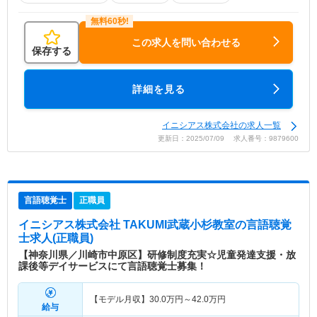
この求人を問い合わせる
保存する
詳細を見る
イニシアス株式会社の求人一覧
更新日：2025/07/09 求人番号：9879600
言語聴覚士
正職員
イニシアス株式会社 TAKUMI武蔵小杉教室
の言語聴覚
士求人(正職員)
【神奈川県／川崎市中原区】研修制度充実☆児童発達支援・放
課後等デイサービスにて言語聴覚士募集！
【モデル月収】
30.0
万円～
42.0
万円
給与