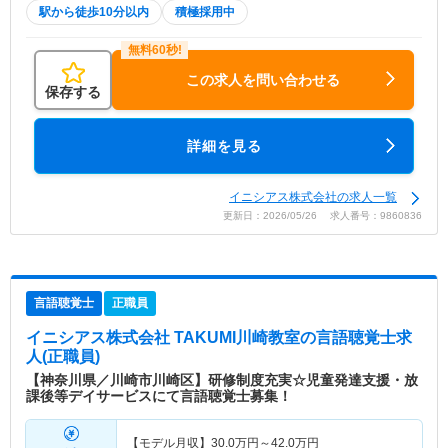
駅から徒歩10分以内
積極採用中
この求人を問い合わせる
保存する
詳細を見る
イニシアス株式会社の求人一覧
更新日：2026/05/26 求人番号：9860836
言語聴覚士
正職員
イニシアス株式会社 TAKUMI川崎教室
の言語聴覚士求
人(正職員)
【神奈川県／川崎市川崎区】研修制度充実☆児童発達支援・放
課後等デイサービスにて言語聴覚士募集！
【モデル月収】
30.0
万円～
42.0
万円