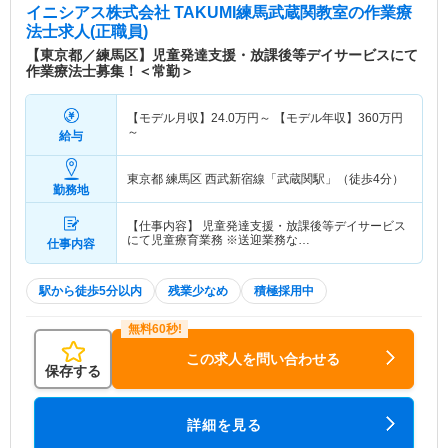
イニシアス株式会社 TAKUMI練馬武蔵関教室
の作業療
法士求人(正職員)
【東京都／練馬区】児童発達支援・放課後等デイサービスにて
作業療法士募集！＜常勤＞
【モデル月収】
24.0
万円～
【モデル年収】
360
万円
～
給与
東京都 練馬区
西武新宿線「武蔵関駅」（徒歩4分）
勤務地
【仕事内容】 児童発達支援・放課後等デイサービス
にて児童療育業務 ※送迎業務な…
仕事内容
駅から徒歩5分以内
残業少なめ
積極採用中
この求人を問い合わせる
保存する
詳細を見る