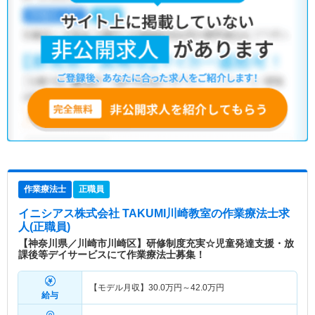
作業療法士
正職員
イニシアス株式会社 TAKUMI川崎教室
の作業療法士求
人(正職員)
【神奈川県／川崎市川崎区】研修制度充実☆児童発達支援・放
課後等デイサービスにて作業療法士募集！
【モデル月収】
30.0
万円～
42.0
万円
給与