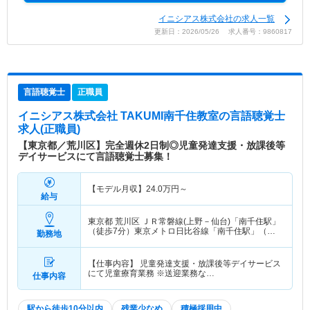
イニシアス株式会社の求人一覧
更新日：2026/05/26 求人番号：9860817
言語聴覚士
正職員
イニシアス株式会社 TAKUMI南千住教室
の言語聴覚士
求人(正職員)
【東京都／荒川区】完全週休2日制◎児童発達支援・放課後等
デイサービスにて言語聴覚士募集！
【モデル月収】
24.0
万円～
給与
東京都 荒川区
ＪＲ常磐線(上野－仙台)「南千住駅」
（徒歩7分）東京メトロ日比谷線「南千住駅」（徒
勤務地
歩7分） 他
【仕事内容】 児童発達支援・放課後等デイサービス
にて児童療育業務 ※送迎業務な…
仕事内容
駅から徒歩10分以内
残業少なめ
積極採用中