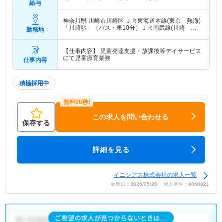
給与
神奈川県 川崎市川崎区
ＪＲ東海道本線(東京－熱海)
「川崎駅」（バス・車10分）ＪＲ南武線(川崎－立
勤務地
川)「川崎駅」（バス・車10分） 他
【仕事内容】 児童発達支援・放課後等デイサービス
にて児童療育業務
仕事内容
積極採用中
この求人を問い合わせる
保存する
詳細を見る
イニシアス株式会社の求人一覧
更新日：2026/05/26 求人番号：9860821