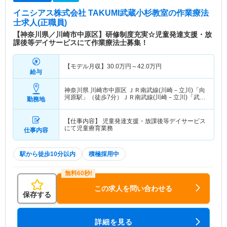
イニシアス株式会社 TAKUMI武蔵小杉教室
の作業療法
士求人(正職員)
【神奈川県／川崎市中原区】研修制度充実☆児童発達支援・放
課後等デイサービスにて作業療法士募集！
【モデル月収】
30.0
万円～
42.0
万円
給与
神奈川県 川崎市中原区
ＪＲ南武線(川崎－立川)「向
河原駅」（徒歩7分）ＪＲ南武線(川崎－立川)「武蔵
勤務地
小杉駅」（徒歩11分） 他
【仕事内容】 児童発達支援・放課後等デイサービス
にて児童療育業務
仕事内容
駅から徒歩10分以内
積極採用中
この求人を問い合わせる
保存する
詳細を見る