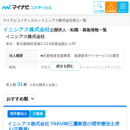
マイナビコメディカル
イニシアス株式会社求人一覧
イニシアス株式会社
公開求人・転職・募集情報一覧
イニシアス株式会社
本社：東京都港区赤坂2-13-5赤坂会館ビル5F
法人概要
■児童発達支援事業、放課後等デイサービスの運営
特色
児童発達支援・放課後等デイサービスとは子どもの
発達に心配がある、また障がいのあるお子さまをお
持ちのご家族と一緒に育ちを見守り、働きかける療
31
求人数
件
※非公開求人を除く
育機関です。 私たちの児童発達支援・放課後等デ
イサービスは、発達心理学や運動療育を中心に、身
体能力の向上と社会適応を目指した療育を行ってい
きます。
理学療法士
正職員
イニシアス株式会社 TAKUMI三鷹教室
の理学療法士求
人(正職員)