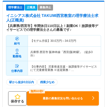
理学療法士
正職員
募集停止
イニシアス株式会社 TAKUMI西宮教室
の理学療法士求
人(正職員)
【兵庫県/西宮市】年間休日110日以上！副業OK！放課後等デ
イサービスでの理学療法士さんの募集です♪
【モデル月収】
30.0
万円～
34.0
万円
給与
兵庫県 西宮市
阪神本線「西宮(阪神)駅」（徒歩3
分）
勤務地
【仕事内容】 児童発達支援・放課後等デイサービス
にて児童療育業務 ※送迎業務・…
仕事内容
駅から徒歩5分以内
残業少なめ
最新の募集状況を問い合わせる
保存する