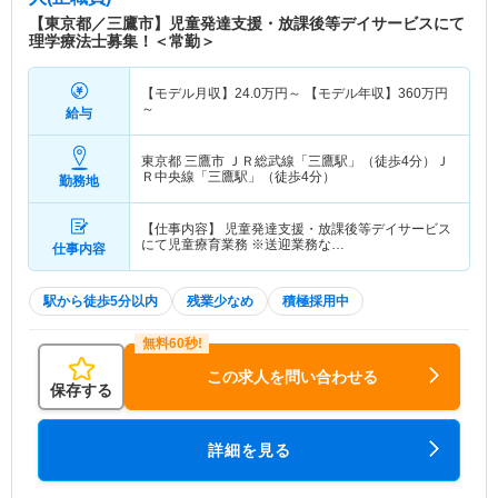
【東京都／三鷹市】児童発達支援・放課後等デイサービスにて
理学療法士募集！＜常勤＞
【モデル月収】
24.0
万円～
【モデル年収】
360
万円
～
給与
東京都 三鷹市
ＪＲ総武線「三鷹駅」（徒歩4分）Ｊ
Ｒ中央線「三鷹駅」（徒歩4分）
勤務地
【仕事内容】 児童発達支援・放課後等デイサービス
にて児童療育業務 ※送迎業務な…
仕事内容
駅から徒歩5分以内
残業少なめ
積極採用中
この求人を問い合わせる
保存する
詳細を見る