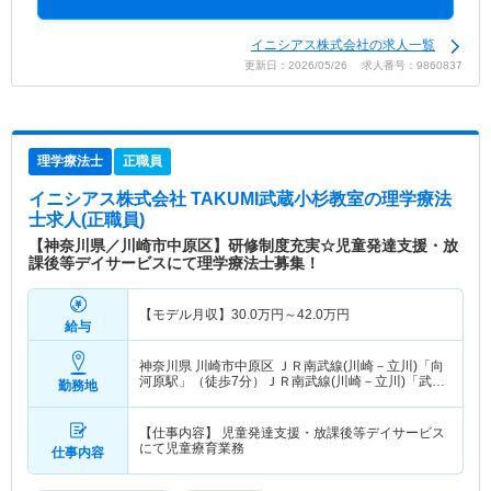
イニシアス株式会社の求人一覧
更新日：2026/05/26 求人番号：9860837
理学療法士
正職員
イニシアス株式会社 TAKUMI武蔵小杉教室
の理学療法
士求人(正職員)
【神奈川県／川崎市中原区】研修制度充実☆児童発達支援・放
課後等デイサービスにて理学療法士募集！
【モデル月収】
30.0
万円～
42.0
万円
給与
神奈川県 川崎市中原区
ＪＲ南武線(川崎－立川)「向
河原駅」（徒歩7分）ＪＲ南武線(川崎－立川)「武蔵
勤務地
小杉駅」（徒歩11分） 他
【仕事内容】 児童発達支援・放課後等デイサービス
にて児童療育業務
仕事内容