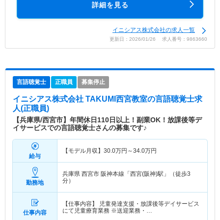
詳細を見る
イニシアス株式会社の求人一覧
更新日：2026/01/26 求人番号：9863660
言語聴覚士
正職員
募集停止
イニシアス株式会社 TAKUMI西宮教室
の言語聴覚士求
人(正職員)
【兵庫県/西宮市】年間休日110日以上！副業OK！放課後等デ
イサービスでの言語聴覚士さんの募集です♪
【モデル月収】
30.0
万円～
34.0
万円
給与
兵庫県 西宮市
阪神本線「西宮(阪神)駅」（徒歩3
分）
勤務地
【仕事内容】 児童発達支援・放課後等デイサービス
にて児童療育業務 ※送迎業務・…
仕事内容