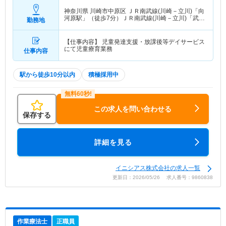
神奈川県 川崎市中原区
ＪＲ南武線(川崎－立川)「向
河原駅」（徒歩7分）ＪＲ南武線(川崎－立川)「武蔵
勤務地
小杉駅」（徒歩11分） 他
【仕事内容】 児童発達支援・放課後等デイサービス
にて児童療育業務
仕事内容
駅から徒歩10分以内
積極採用中
この求人を問い合わせる
保存する
詳細を見る
イニシアス株式会社の求人一覧
更新日：2026/05/26 求人番号：9860838
作業療法士
正職員