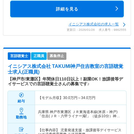
詳細を見る
イニシアス株式会社の求人一覧
更新日：2026/01/26 求人番号：9862555
言語聴覚士
正職員
募集停止
イニシアス株式会社 TAKUMI神戸住吉教室
の言語聴覚
士求人(正職員)
【神戸市/東灘区】年間休日110日以上！副業OK！放課後等デ
イサービスでの言語聴覚士さんの募集です♪
【モデル月収】
30.0
万円～
34.0
万円
給与
兵庫県 神戸市東灘区
ＪＲ東海道本線(米原－神戸)
「住吉(ＪＲ・六甲ライナー)駅」（徒歩10分）神戸
勤務地
新交通六甲アイランド線「住吉(ＪＲ・六甲ライナ
ー)駅」（徒歩10分）
【仕事内容】 児童発達支援・放課後等デイサービス