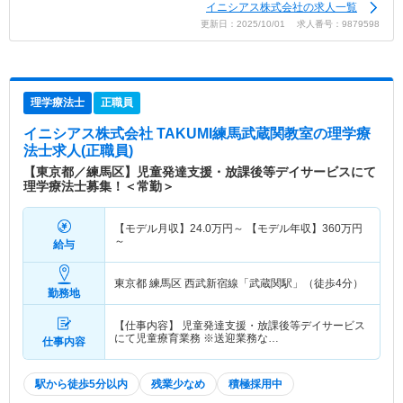
イニシアス株式会社の求人一覧
更新日：2025/10/01 求人番号：9879598
理学療法士
正職員
イニシアス株式会社 TAKUMI練馬武蔵関教室
の理学療
法士求人(正職員)
【東京都／練馬区】児童発達支援・放課後等デイサービスにて
理学療法士募集！＜常勤＞
【モデル月収】
24.0
万円～
【モデル年収】
360
万円
～
給与
東京都 練馬区
西武新宿線「武蔵関駅」（徒歩4分）
勤務地
【仕事内容】 児童発達支援・放課後等デイサービス
にて児童療育業務 ※送迎業務な…
仕事内容
駅から徒歩5分以内
残業少なめ
積極採用中