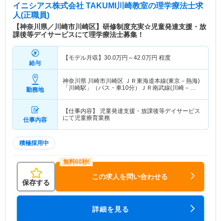
イニシアス株式会社 TAKUMI川崎教室
の理学療法士求
人(正職員)
【神奈川県／川崎市川崎区】研修制度充実☆児童発達支援・放
課後等デイサービスにて理学療法士募集！
【モデル月収】
30.0
万円～
42.0
万円
程度
給与
神奈川県 川崎市川崎区
ＪＲ東海道本線(東京－熱海)
「川崎駅」（バス・車10分）ＪＲ南武線(川崎－立
勤務地
川)「川崎駅」（バス・車10分） 他
【仕事内容】 児童発達支援・放課後等デイサービス
にて児童療育業務
仕事内容
積極採用中
この求人を問い合わせる
保存する
詳細を見る