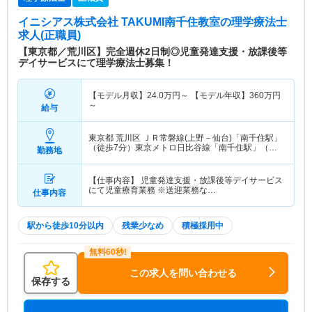
イニシアス株式会社 TAKUMI南千住教室
の理学療法士
求人(正職員)
【東京都／荒川区】完全週休2日制◎児童発達支援・放課後等
デイサービスにて理学療法士募集！
【モデル月収】
24.0
万円～
【モデル年収】
360
万円
～
給与
東京都 荒川区
ＪＲ常磐線(上野－仙台)「南千住駅」
（徒歩7分）東京メトロ日比谷線「南千住駅」（徒
勤務地
歩7分） 他
【仕事内容】 児童発達支援・放課後等デイサービス
にて児童療育業務 ※送迎業務な…
仕事内容
駅から徒歩10分以内
残業少なめ
積極採用中
この求人を問い合わせる
保存する