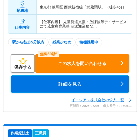
東京都 練馬区
西武新宿線「武蔵関駅」（徒歩4分）
勤務地
【仕事内容】 児童発達支援・放課後等デイサービス
にて児童療育業務 ※送迎業務な…
仕事内容
駅から徒歩5分以内
残業少なめ
積極採用中
この求人を問い合わせる
保存する
詳細を見る
イニシアス株式会社の求人一覧
更新日：2025/07/09 求人番号：9879611
作業療法士
正職員