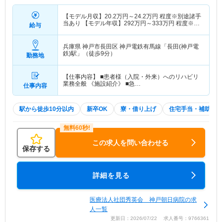
【モデル月収】
20.2
万円～
24.2
万円
程度※別途諸手
当あり 【モデル年収】
292
万円～
333
万円
程度※別
給与
途諸手当あり
兵庫県 神戸市長田区
神戸電鉄有馬線「長田(神戸電
鉄)駅」（徒歩9分）
勤務地
【仕事内容】 ■患者様（入院・外来）へのリハビリ
業務全般 《施設紹介》 ■急…
仕事内容
駅から徒歩10分以内
新卒OK
寮・借り上げ
住宅手当・補助
この求人を問い合わせる
保存する
詳細を見る
医療法人社団秀英会 神戸朝日病院の求
人一覧
更新日：2026/07/22 求人番号：9766361