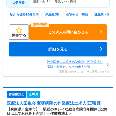
整形・新リハ・呼吸リハ・内科…
仕事内容
駅から徒歩10分以内
未経験OK
住宅手当・補助
託児所・育児
この求人を問い合わせる
保存する
詳細を見る
社会医療法人渡邊高記念会 西宮渡辺心
臓脳・血管センターの求人一覧
更新日：2026/07/15 求人番号：706735
作業療法士
正職員
医療法人回生会 宝塚病院
の作業療法士求人(正職員)
【兵庫県／宝塚市】 駅近のキレイな総合病院◎年間休日120
日以上でお休みも充実！＜作業療法士＞