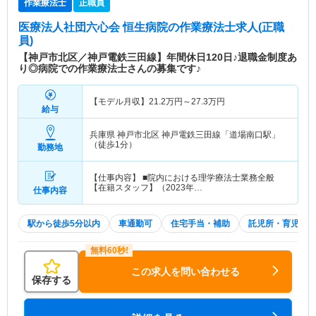
作業療法士
正職員
医療法人社団六心会 恒生病院
の作業療法士求人(正職
員)
【神戸市北区／神戸電鉄三田線】年間休日120日♪退職金制度あ
り◎病院での作業療法士さんの募集です♪
【モデル月収】
21.2
万円～
27.3
万円
給与
兵庫県 神戸市北区
神戸電鉄三田線「道場南口駅」
（徒歩1分）
勤務地
【仕事内容】 ■院内における理学療法士業務全般
【在籍スタッフ】（2023年…
仕事内容
駅から徒歩5分以内
車通勤可
住宅手当・補助
託児所・育児補助
この求人を問い合わせる
保存する