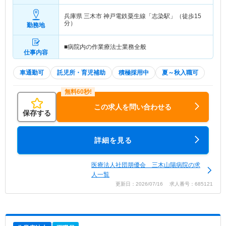
兵庫県 三木市
神戸電鉄粟生線「志染駅」（徒歩15
分）
勤務地
■病院内の作業療法士業務全般
仕事内容
車通勤可
託児所・育児補助
積極採用中
夏～秋入職可
この求人を問い合わせる
保存する
詳細を見る
医療法人社団朋優会 三木山陽病院の求
人一覧
更新日：2026/07/16 求人番号：685121