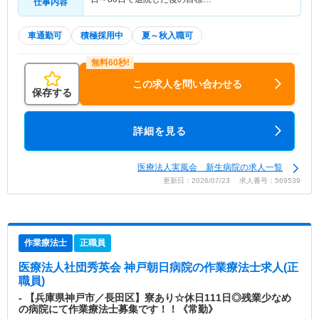
仕事内容
車通勤可
積極採用中
夏～秋入職可
この求人を問い合わせる
保存する
詳細を見る
医療法人実風会 新生病院の求人一覧
更新日：2026/07/23 求人番号：569539
作業療法士
正職員
医療法人社団秀英会 神戸朝日病院
の作業療法士求人(正
職員)
- 【兵庫県神戸市／長田区】寮あり☆休日111日◎残業少なめ
の病院にて作業療法士募集です！！《常勤》