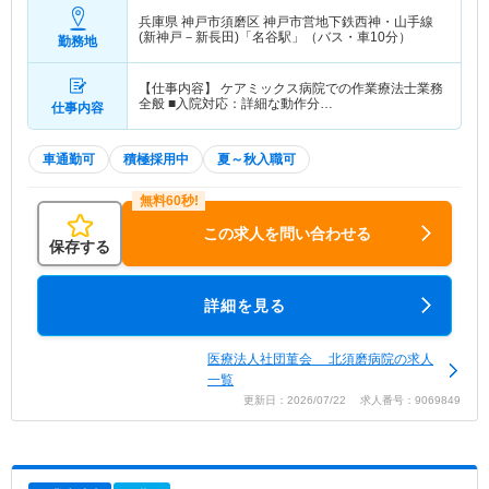
兵庫県 神戸市須磨区
神戸市営地下鉄西神・山手線
(新神戸－新長田)「名谷駅」（バス・車10分）
勤務地
【仕事内容】 ケアミックス病院での作業療法士業務
全般 ■入院対応：詳細な動作分…
仕事内容
車通勤可
積極採用中
夏～秋入職可
この求人を問い合わせる
保存する
詳細を見る
医療法人社団菫会 北須磨病院の求人
一覧
更新日：2026/07/22 求人番号：9069849