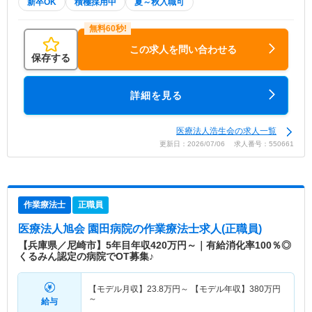
新卒OK
積極採用中
夏～秋入職可
この求人を問い合わせる
保存する
詳細を見る
医療法人浩生会の求人一覧
更新日：2026/07/06 求人番号：550661
作業療法士
正職員
医療法人旭会 園田病院
の作業療法士求人(正職員)
【兵庫県／尼崎市】5年目年収420万円～｜有給消化率100％◎
くるみん認定の病院でOT募集♪
【モデル月収】
23.8
万円～
【モデル年収】
380
万円
～
給与