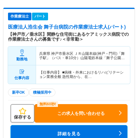
作業療法士
パート
医療法人浩生会 舞子台病院
の作業療法士求人(パート)
【神戸市／垂水区】閑静な住宅街にあるケアミックス病院での
作業療法士さんの募集です♪＜非常勤＞
兵庫県 神戸市垂水区
ＪＲ山陽本線(神戸－門司)「舞
子駅」（バス・車10分）山陽電鉄本線「舞子公園
勤務地
駅」（バス・車10分）
【仕事内容】 ■病棟・外来におけるリハビリテーシ
ョン業務全般 急性期から、在…
仕事内容
新卒OK
積極採用中
この求人を問い合わせる
保存する
詳細を見る