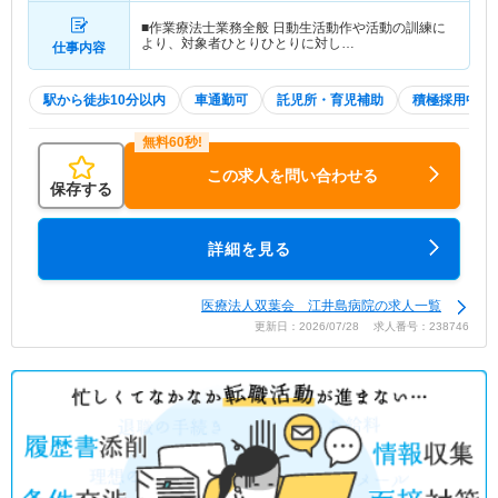
■作業療法士業務全般 日動生活動作や活動の訓練に
より、対象者ひとりひとりに対し…
仕事内容
駅から徒歩10分以内
車通勤可
託児所・育児補助
積極採用中
この求人を問い合わせる
保存する
詳細を見る
医療法人双葉会 江井島病院の求人一覧
更新日：2026/07/28 求人番号：238746