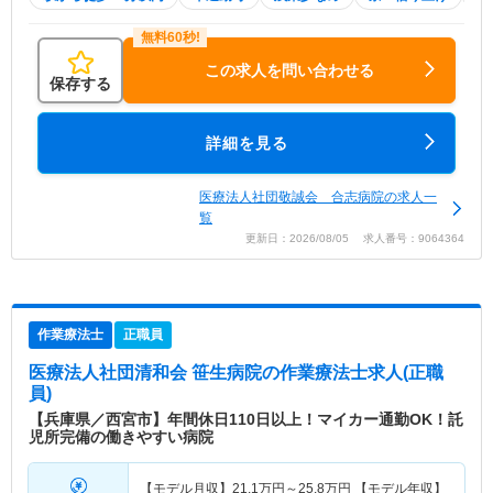
この求人を問い合わせる
保存する
詳細を見る
医療法人社団敬誠会 合志病院の求人一
覧
更新日：2026/08/05 求人番号：9064364
作業療法士
正職員
医療法人社団清和会 笹生病院
の作業療法士求人(正職
員)
【兵庫県／西宮市】年間休日110日以上！マイカー通勤OK！託
児所完備の働きやすい病院
【モデル月収】
21.1
万円～
25.8
万円
【モデル年収】