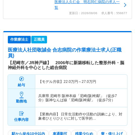
医療法人久仁会 明石同仁病院の求人一
覧
更新日：2026/08/06 求人番号：556677
作業療法士
正職員
医療法人社団敬誠会 合志病院
の作業療法士求人(正職
員)
【尼崎市／JR神戸線】 2006年に新築移転した整形外科・脳
神経外科を中心とした総合病院
【モデル月収】
22.0
万円～
27.0
万円
給与
兵庫県 尼崎市
阪神本線「尼崎(阪神)駅」（徒歩7
分）阪神なんば線「尼崎(阪神)駅」（徒歩7分）
勤務地
【業務内容】 日常生活動作や活動の訓練により、対
象者ひとりひとりに対して医学的…
仕事内容
駅から徒歩10分以内
車通勤可
残業少なめ
寮・借り上げ
積