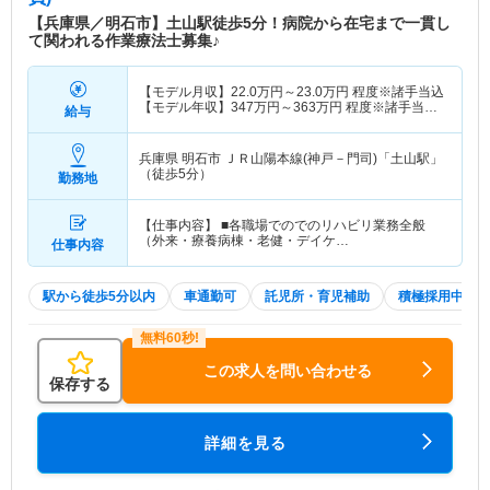
【兵庫県／明石市】土山駅徒歩5分！病院から在宅まで一貫し
て関われる作業療法士募集♪
【モデル月収】
22.0
万円～
23.0
万円
程度※諸手当込
【モデル年収】
347
万円～
363
万円
程度※諸手当・
給与
賞与込
兵庫県 明石市
ＪＲ山陽本線(神戸－門司)「土山駅」
（徒歩5分）
勤務地
【仕事内容】 ■各職場でのでのリハビリ業務全般
（外来・療養病棟・老健・デイケ…
仕事内容
駅から徒歩5分以内
車通勤可
託児所・育児補助
積極採用中
この求人を問い合わせる
保存する
詳細を見る