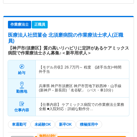
作業療法士
正職員
医療法人社団菫会 北須磨病院
の作業療法士求人(正職
員)
【神戸市/須磨区】質の高いリハビリに定評があるケアミックス
病院で作業療法士さん募集♪＜新卒用求人＞
【モデル月収】
26.7
万円～
程度 (諸手当含)+時間
外手当
給与
兵庫県 神戸市須磨区
神戸市営地下鉄西神・山手線
(新神戸－新長田)「名谷駅」（バス・車10分）
勤務地
【仕事内容】 ケアミックス病院での作業療法士業務
全般 ■入院対応：詳細な動作分…
仕事内容
車通勤可
未経験OK
新卒OK
積極採用中