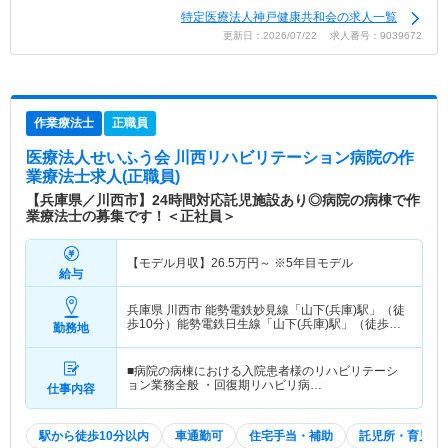
特定医療法人神戸健康共和会の求人一覧
更新日：2026/07/22 求人番号：9039672
作業療法士
正職員
医療法人せいふう会 川西リハビリテーション病院
の作
業療法士求人(正職員)
【兵庫県／川西市】24時間対応託児施設あり◎病院の病棟で作
業療法士の募集です！＜正社員＞
【モデル月収】
26.5
万円～
※5年目モデル
給与
兵庫県 川西市
能勢電鉄妙見線「山下(兵庫)駅」（徒
歩10分）能勢電鉄日生線「山下(兵庫)駅」（徒歩10
勤務地
分）
■病院の病棟における入院患者様のリハビリテーシ
ョン業務全般 ・回復期リハビリ病…
仕事内容
駅から徒歩10分以内
車通勤可
住宅手当・補助
託児所・育児補