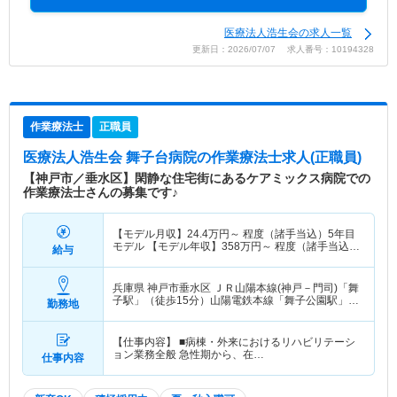
医療法人浩生会の求人一覧
更新日：2026/07/07 求人番号：10194328
作業療法士
正職員
医療法人浩生会 舞子台病院
の作業療法士求人(正職員)
【神戸市／垂水区】閑静な住宅街にあるケアミックス病院での
作業療法士さんの募集です♪
【モデル月収】
24.4
万円～
程度（諸手当込）5年目
モデル 【モデル年収】
358
万円～
程度（諸手当込）
給与
5年目モデル
兵庫県 神戸市垂水区
ＪＲ山陽本線(神戸－門司)「舞
子駅」（徒歩15分）山陽電鉄本線「舞子公園駅」
勤務地
（バス・車5分）
【仕事内容】 ■病棟・外来におけるリハビリテーシ
ョン業務全般 急性期から、在…
仕事内容