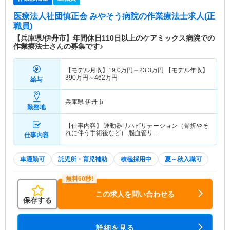
医療法人社団慎正会 みやそう病院
の作業療法士求人(正
職員)
【兵庫県/伊丹市】年間休日110日以上のケアミックス病院での
作業療法士さんの募集です♪
【モデル月収】
19.0
万円～
23.3
万円
【モデル年収】
390
万円～
462
万円
給与
兵庫県 伊丹市
勤務地
【仕事内容】 運動器リハビリテーション（骨折やそ
れに伴う手術後など） 脳血管リ…
仕事内容
車通勤可
託児所・育児補助
積極採用中
夏～秋入職可
この求人を問い合わせる
保存する
詳細を見る