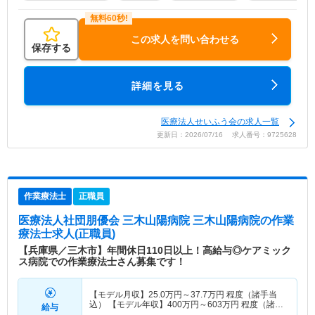
この求人を問い合わせる
保存する
詳細を見る
医療法人せいふう会の求人一覧
更新日：2026/07/16 求人番号：9725628
作業療法士
正職員
医療法人社団朋優会 三木山陽病院 三木山陽病院
の作業
療法士求人(正職員)
【兵庫県／三木市】年間休日110日以上！高給与◎ケアミック
ス病院での作業療法士さん募集です！
【モデル月収】
25.0
万円～
37.7
万円
程度（諸手当
込） 【モデル年収】
400
万円～
603
万円
程度（諸手
給与
当込）