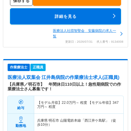
保存する
詳細を見る
医療法人社団智聖会 安藤病院の求人一
覧
更新日：2026/07/31 求人番号：9134008
作業療法士
正職員
医療法人双葉会 江井島病院
の作業療法士求人(正職員)
【兵庫県／明石市】 年間休日110日以上！急性期病院での作
業療法士さん募集です！
【モデル月収】
22.0
万円～
程度 【モデル年収】
347
万円～
程度
給与
兵庫県 明石市
山陽電鉄本線「西江井ケ島駅」（徒
歩10分）
勤務地