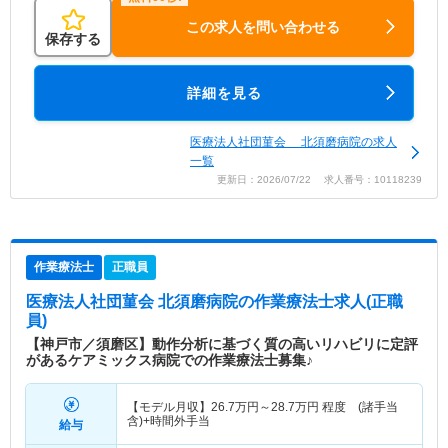
この求人を問い合わせる
保存する
詳細を見る
医療法人社団菫会 北須磨病院の求人
一覧
更新日：2026/07/22 求人番号：10118239
作業療法士
正職員
医療法人社団菫会 北須磨病院
の作業療法士求人(正職
員)
【神戸市／須磨区】動作分析に基づく質の高いリハビリに定評
があるケアミックス病院での作業療法士募集♪
【モデル月収】
26.7
万円～
28.7
万円
程度 (諸手当
含)+時間外手当
給与