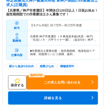
特定医療法人神戸健康共和会 東神戸病院
の作業療法士
求人(正職員)
【兵庫県／神戸市東灘区】年間休日120日以上！日祝お休み！
急性期病院での作業療法士さん募集です！
【モデル月収】
20.7
万円～
30.2
万円
程度
給与
兵庫県 神戸市東灘区
ＪＲ東海道本線(米原－神戸)
「住吉(ＪＲ・六甲ライナー)駅」（徒歩5分）神戸新
勤務地
交通六甲アイランド線「住吉(ＪＲ・六甲ライナー)
駅」（徒歩5分）
■作業療法士業務全般 ・急性期病棟、地域包括ケア
病棟、回復期リハビリ病棟、緩和…
仕事内容
駅から徒歩5分以内
残業少なめ
積極採用中
この求人を問い合わせる
保存する
詳細を見る