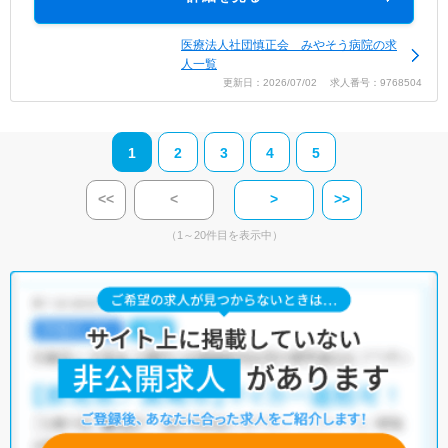
医療法人社団慎正会 みやそう病院の求
人一覧
更新日：2026/07/02 求人番号：9768504
1
2
3
4
5
<<
<
>
>>
（1～20件目を表示中）