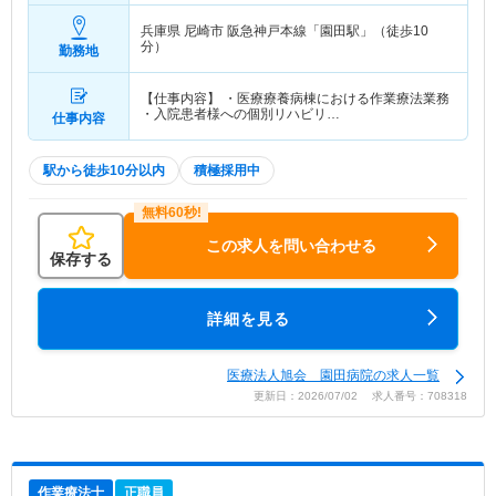
兵庫県 尼崎市
阪急神戸本線「園田駅」（徒歩10
分）
勤務地
【仕事内容】 ・医療療養病棟における作業療法業務
・入院患者様への個別リハビリ…
仕事内容
駅から徒歩10分以内
積極採用中
この求人を問い合わせる
保存する
詳細を見る
医療法人旭会 園田病院の求人一覧
更新日：2026/07/02 求人番号：708318
作業療法士
正職員