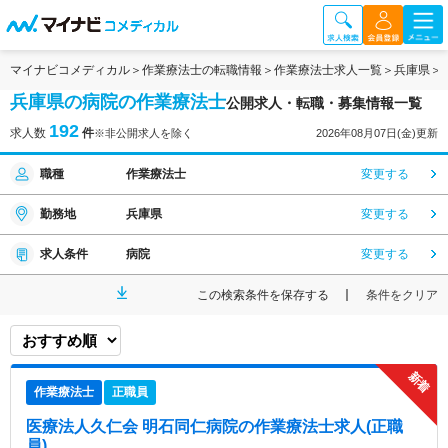
マイナビコメディカル
作業療法士の転職情報
作業療法士求人一覧
兵庫県
兵庫県の病院の作業療法士
公開求人・転職・募集情報一覧
192
求人数
件
※非公開求人を除く
2026年08月07日(金)更新
職種
作業療法士
変更する
勤務地
兵庫県
変更する
求人条件
病院
変更する
この検索条件を保存する
条件をクリア
作業療法士
正職員
医療法人久仁会 明石同仁病院
の作業療法士求人(正職
員)