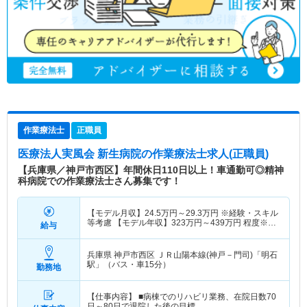
作業療法士
正職員
医療法人実風会 新生病院
の作業療法士求人(正職員)
【兵庫県／神戸市西区】年間休日110日以上！車通勤可◎精神
科病院での作業療法士さん募集です！
【モデル月収】
24.5
万円～
29.3
万円
※経験・スキル
等考慮 【モデル年収】
323
万円～
439
万円
程度※時
給与
間外手当等付与
兵庫県 神戸市西区
ＪＲ山陽本線(神戸－門司)「明石
駅」（バス・車15分）
勤務地
【仕事内容】 ■病棟でのリハビリ業務、在院日数70
日～80日で退院した後の目標…