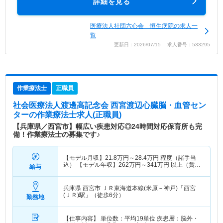
詳細を見る
医療法人社団六心会 恒生病院の求人一
覧
更新日：2026/07/15 求人番号：533295
作業療法士
正職員
社会医療法人渡邊高記念会 西宮渡辺心臓脳・血管セン
ター
の作業療法士求人(正職員)
【兵庫県／西宮市】幅広い疾患対応◎24時間対応保育所も完
備！作業療法士の募集です♪
【モデル月収】
21.8
万円～
28.4
万円
程度（諸手当
込） 【モデル年収】
262
万円～
341
万円
以上（賞与
給与
別途支給）
兵庫県 西宮市
ＪＲ東海道本線(米原－神戸)「西宮
(ＪＲ)駅」（徒歩6分）
勤務地
【仕事内容】 単位数：平均19単位 疾患層：脳外・