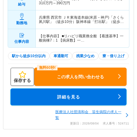
310
万円～
390
万円
給与
兵庫県 西宮市
ＪＲ東海道本線(米原－神戸)「さくら
夙川駅」（徒歩10分）阪神本線「打出駅」（徒歩8
勤務地
分） 他
【仕事内容】 ■リハビリ職業務全般 【看護基準】一
般病棟7：1 【病床数】一…
仕事内容
駅から徒歩10分以内
車通勤可
残業少なめ
寮・借り上げ
住
この求人を問い合わせる
保存する
詳細を見る
医療法人社団清和会 笹生病院の求人一
覧
更新日：2026/08/04 求人番号：524711