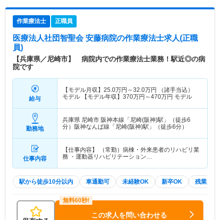
作業療法士
正職員
医療法人社団智聖会 安藤病院
の作業療法士求人(正職
員)
【兵庫県／尼崎市】 病院内での作業療法士業務！駅近◎の病
院です
【モデル月収】
25.0
万円～
32.0
万円
（諸手当込）
モデル 【モデル年収】
370
万円～
470
万円
モデル
給与
兵庫県 尼崎市
阪神本線「尼崎(阪神)駅」（徒歩6
分）阪神なんば線「尼崎(阪神)駅」（徒歩6分）
勤務地
【仕事内容】 （常勤）病棟・外来患者のリハビリ業
務 ・運動器リハビリテーション…
仕事内容
駅から徒歩10分以内
車通勤可
未経験OK
新卒OK
残業少な
この求人を問い合わせる