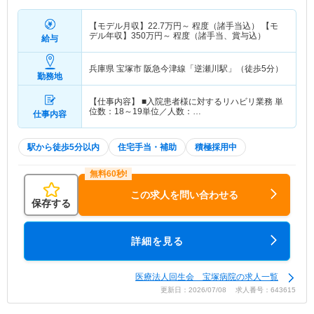
【モデル月収】
22.7
万円～
程度（諸手当込） 【モ
デル年収】
350
万円～
程度（諸手当、賞与込）
給与
兵庫県 宝塚市
阪急今津線「逆瀬川駅」（徒歩5分）
勤務地
【仕事内容】 ■入院患者様に対するリハビリ業務 単
位数：18～19単位／人数：…
仕事内容
駅から徒歩5分以内
住宅手当・補助
積極採用中
この求人を問い合わせる
保存する
詳細を見る
医療法人回生会 宝塚病院の求人一覧
更新日：2026/07/08 求人番号：643615