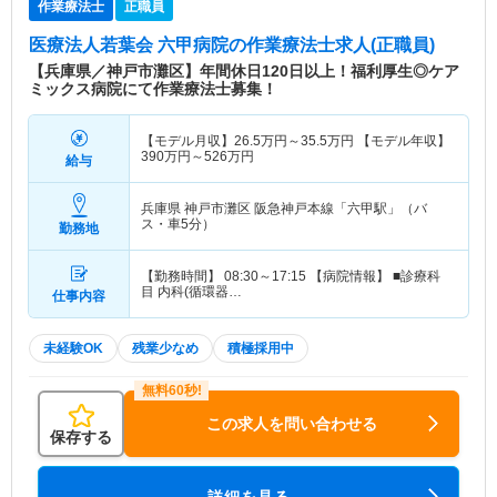
作業療法士
正職員
医療法人若葉会 六甲病院
の作業療法士求人(正職員)
【兵庫県／神戸市灘区】年間休日120日以上！福利厚生◎ケア
ミックス病院にて作業療法士募集！
【モデル月収】
26.5
万円～
35.5
万円
【モデル年収】
390
万円～
526
万円
給与
兵庫県 神戸市灘区
阪急神戸本線「六甲駅」（バ
ス・車5分）
勤務地
【勤務時間】 08:30～17:15 【病院情報】 ■診療科
目 内科(循環器…
仕事内容
未経験OK
残業少なめ
積極採用中
この求人を問い合わせる
保存する