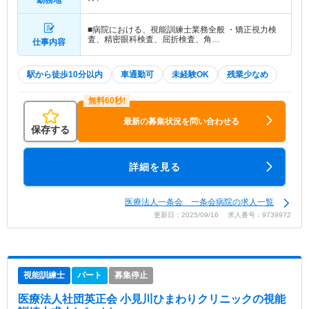
勤務地
■病院における、視能訓練士業務全般 ・矯正視力検
査、精密眼科検査、屈折検査、角…
仕事内容
駅から徒歩10分以内
車通勤可
未経験OK
残業少なめ
最新の募集状況を問い合わせる
保存する
詳細を見る
医療法人一条会 一条会病院の求人一覧
更新日：2025/09/16 求人番号：9739972
視能訓練士
パート
募集停止
医療法人社団英正会 小見川ひまわりクリニック
の視能