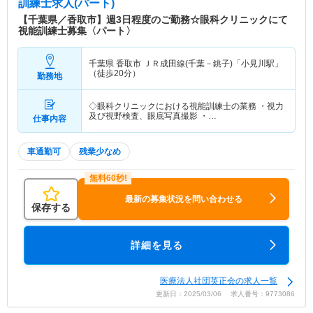
訓練士求人(パート)
【千葉県／香取市】週3日程度のご勤務☆眼科クリニックにて
視能訓練士募集〈パート〉
千葉県 香取市
ＪＲ成田線(千葉－銚子)「小見川駅」
（徒歩20分）
勤務地
◇眼科クリニックにおける視能訓練士の業務 ・視力
及び視野検査、眼底写真撮影 ・…
仕事内容
車通勤可
残業少なめ
最新の募集状況を問い合わせる
保存する
詳細を見る
医療法人社団英正会の求人一覧
更新日：2025/03/06 求人番号：9773086