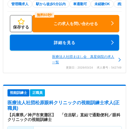
管理職求人
駅から徒歩5分以内
車通勤可
未経験OK
残業少
この求人を問い合わせる
保存する
詳細を見る
医療法人社団まほし会 真星病院の求人
一覧
更新日：2026/03/24 求人番号：542749
視能訓練士
正職員
医療法人社団松原眼科クリニック
の視能訓練士求人(正
職員)
【兵庫県／神戸市東灘区】 「住吉駅」直結で通勤便利／眼科
クリニックの視能訓練士