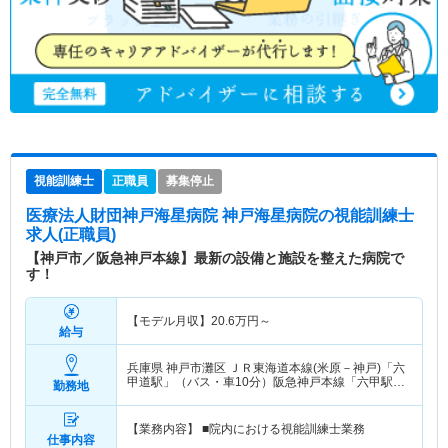
視能訓練士
正職員
募集停止
医療法人財団神戸海星病院 神戸海星病院
の視能訓練士
求人(正職員)
【神戸市／阪急神戸本線】最新の設備と施設を整えた病院で
す！
【モデル月収】
20.6
万円～
給与
兵庫県 神戸市灘区
ＪＲ東海道本線(米原－神戸)「六
甲道駅」（バス・車10分）阪急神戸本線「六甲駅」
勤務地
（バス・車5分）
【業務内容】 ■院内における視能訓練士業務
仕事内容