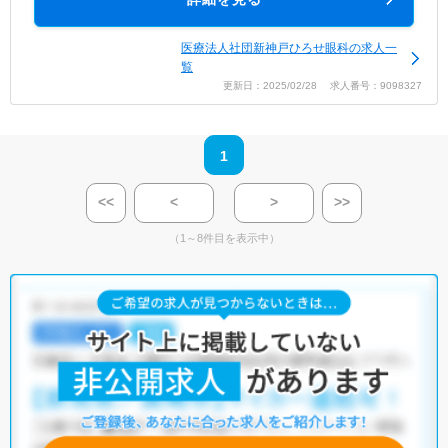
医療法人社団新神戸ひろせ眼科の求人一
覧
更新日：2025/02/28 求人番号：9098327
1
<<
<
>
>>
（1～8件目を表示中）