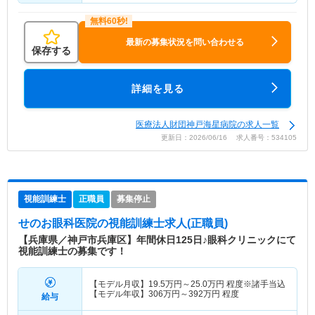
最新の募集状況を問い合わせる
保存する
詳細を見る
医療法人財団神戸海星病院の求人一覧
更新日：2026/06/16 求人番号：534105
視能訓練士
正職員
募集停止
せのお眼科医院
の視能訓練士求人(正職員)
【兵庫県／神戸市兵庫区】年間休日125日♪眼科クリニックにて
視能訓練士の募集です！
【モデル月収】
19.5
万円～
25.0
万円
程度※諸手当込
【モデル年収】
306
万円～
392
万円
程度
給与