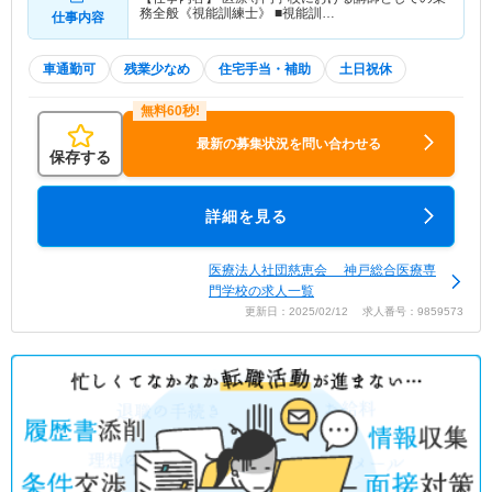
務全般《視能訓練士》 ■視能訓…
仕事内容
車通勤可
残業少なめ
住宅手当・補助
土日祝休
最新の募集状況を問い合わせる
保存する
詳細を見る
医療法人社団慈恵会 神戸総合医療専
門学校の求人一覧
更新日：2025/02/12 求人番号：9859573