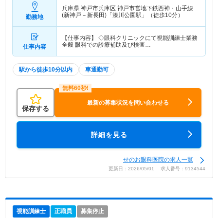
兵庫県 神戸市兵庫区
神戸市営地下鉄西神・山手線
(新神戸－新長田)「湊川公園駅」（徒歩10分）
勤務地
【仕事内容】 ◇眼科クリニックにて視能訓練士業務
全般 眼科での診療補助及び検査…
仕事内容
駅から徒歩10分以内
車通勤可
最新の募集状況を問い合わせる
保存する
詳細を見る
せのお眼科医院の求人一覧
更新日：2026/05/01 求人番号：9134544
視能訓練士
正職員
募集停止