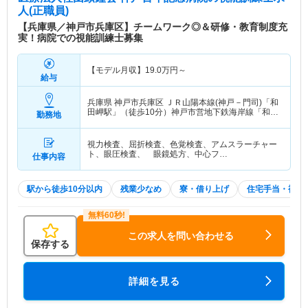
人(正職員)
【兵庫県／神戸市兵庫区】チームワーク◎＆研修・教育制度充
実！病院での視能訓練士募集
【モデル月収】
19.0
万円～
給与
兵庫県 神戸市兵庫区
ＪＲ山陽本線(神戸－門司)「和
田岬駅」（徒歩10分）神戸市営地下鉄海岸線「和田
勤務地
岬駅」（徒歩10分） 他
視力検査、屈折検査、色覚検査、アムスラーチャー
ト、眼圧検査、 眼鏡処方、中心フ…
仕事内容
駅から徒歩10分以内
残業少なめ
寮・借り上げ
住宅手当・補助
この求人を問い合わせる
保存する
詳細を見る