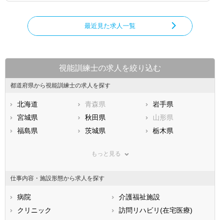
最近見た求人一覧
視能訓練士の求人を絞り込む
都道府県から視能訓練士の求人を探す
北海道
青森県
岩手県
宮城県
秋田県
山形県
福島県
茨城県
栃木県
群馬県
埼玉県
千葉県
もっと見る
東京都
神奈川県
新潟県
山梨県
長野県
富山県
仕事内容・施設形態から求人を探す
石川県
福井県
岐阜県
静岡県
病院
愛知県
介護福祉施設
三重県
滋賀県
クリニック
京都府
訪問リハビリ(在宅医療)
大阪府