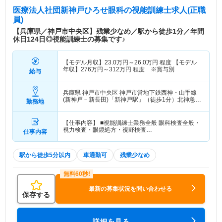
医療法人社団新神戸ひろせ眼科
の視能訓練士求人(正職
員)
【兵庫県／神戸市中央区】残業少なめ／駅から徒歩1分／年間
休日124日◎視能訓練士の募集です♪
【モデル月収】
23.0
万円～
26.0
万円
程度 【モデル
年収】
276
万円～
312
万円
程度 ※賞与別
給与
兵庫県 神戸市中央区
神戸市営地下鉄西神・山手線
(新神戸－新長田)「新神戸駅」（徒歩1分）北神急行
勤務地
電鉄「新神戸駅」（徒歩1分）
【仕事内容】 ■視能訓練士業務全般 眼科検査全般・
視力検査・眼鏡処方・視野検査…
仕事内容
駅から徒歩5分以内
車通勤可
残業少なめ
最新の募集状況を問い合わせる
保存する
詳細を見る