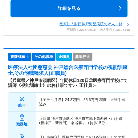
詳細を見る
医療法人財団神戸海星病院の求人一覧
更新日：2026/06/16 求人番号：10195336
視能訓練士
その他職種
正職員
募集停止
医療法人社団慈恵会 神戸総合医療専門学校
の視能訓練
士,その他職種求人(正職員)
【兵庫県／神戸市須磨区】年間休日120日◎医療専門学校にて
講師《視能訓練士》のお仕事です♪＜正社員＞
【モデル月収】
24.3
万円～
35.6
万円
程度 ※諸手当
込み
給与
兵庫県 神戸市須磨区
神戸市営地下鉄西神・山手線
(新神戸－新長田)「名谷駅」（徒歩15分）
勤務地
【仕事内容】 医療専門学校における講師としての業