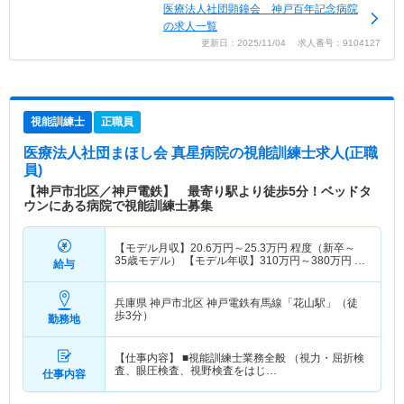
医療法人社団顕鐘会 神戸百年記念病院
の求人一覧
更新日：2025/11/04 求人番号：9104127
視能訓練士
正職員
医療法人社団まほし会 真星病院
の視能訓練士求人(正職
員)
【神戸市北区／神戸電鉄】 最寄り駅より徒歩5分！ベッドタ
ウンにある病院で視能訓練士募集
【モデル月収】
20.6
万円～
25.3
万円
程度（新卒～
35歳モデル） 【モデル年収】
310
万円～
380
万円
程
給与
度（新卒～35歳モデル）
兵庫県 神戸市北区
神戸電鉄有馬線「花山駅」（徒
歩3分）
勤務地
【仕事内容】 ■視能訓練士業務全般 （視力・屈折検
査、眼圧検査、視野検査をはじ…
仕事内容