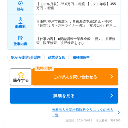
【モデル月収】
25.0
万円～
程度 【モデル年収】
355
万円～
程度
給与
兵庫県 神戸市東灘区
ＪＲ東海道本線(米原－神戸)
「住吉(ＪＲ・六甲ライナー)駅」（徒歩1分）神戸新
勤務地
交通六甲アイランド線「住吉(ＪＲ・六甲ライナー)
駅」（徒歩1分）
【仕事内容】 ■視能訓練士業務全般 ・視力、屈折検
査、眼圧検査、視野検査をはじ…
仕事内容
駅から徒歩5分以内
残業少なめ
積極採用中
この求人を問い合わせる
保存する
詳細を見る
医療法人社団松原眼科クリニックの求人
一覧
更新日：2024/10/31 求人番号：598560