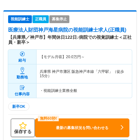
視能訓練士
正職員
募集停止
医療法人財団神戸海星病院
の視能訓練士求人(正職員)
【兵庫県／神戸市】年間休日122日♪病院での視覚訓練士＜正社
員・新卒＞
【モデル月収】
20.0
万円～
給与
兵庫県 神戸市灘区
阪急神戸本線「六甲駅」（徒歩
15分）
勤務地
・視能訓練士業務全般
仕事内容
新卒OK
最新の募集状況を問い合わせる
保存する