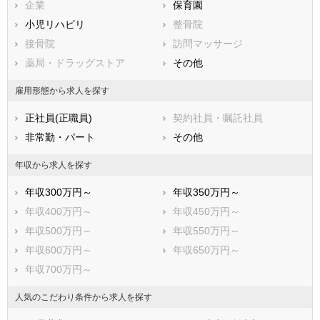
兵庫県
企業
奈良県
保育園
和歌山県
鳥取県
小児リハビリ
島根県
整骨院
岡山県
広島県
接骨院
山口県
訪問マッサージ
徳島県
香川県
薬局・ドラッグストア
愛媛県
その他
高知県
福岡県
佐賀県
長崎県
雇用形態から求人を探す
熊本県
大分県
宮崎県
正社員(正職員)
契約社員・嘱託社員
鹿児島県
沖縄県
非常勤・パート
その他
年収から求人を探す
年収300万円～
年収350万円～
年収400万円～
年収450万円～
年収500万円～
年収550万円～
年収600万円～
年収650万円～
年収700万円～
人気のこだわり条件から求人を探す