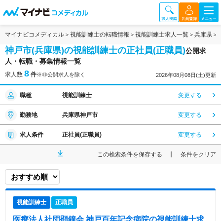
マイナビコメディカル
視能訓練士の転職情報
視能訓練士求人一覧
兵庫県
神戸市(兵庫県)の視能訓練士の正社員(正職員)
公開求
人・転職・募集情報一覧
8
求人数
件
※非公開求人を除く
2026年08月08日(土)更新
職種
視能訓練士
変更する
勤務地
兵庫県神戸市
変更する
求人条件
正社員(正職員)
変更する
この検索条件を保存する
条件をクリア
視能訓練士
正職員
医療法人社団顕鐘会 神戸百年記念病院
の視能訓練士求