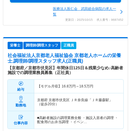
医療法人医仁会 武田総合病院の求人一
覧
更新日：2025/10/15 求人番号：9687452
栄養士
調理師/調理スタッフ
正職員
社会福祉法人京都老人福祉協会 京都老人ホーム
の栄養
士,調理師/調理スタッフ求人(正職員)
【京都府／京都市伏見区】年間休日125日＆残業少なめ♪高齢者
施設での調理業務員募集（正社員）
【モデル月収】
16.8
万円～
18.5
万円
給与
京都府 京都市伏見区
ＪＲ奈良線「ＪＲ藤森駅」
（徒歩20分）
勤務地
■高齢者施設の調理業務全般 ・施設入居者の調理 ・
配食用のお弁当調理 ・イベン…
仕事内容