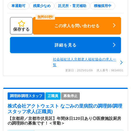
車通勤可
残業少なめ
託児所・育児補助
積極採用中
この求人を問い合わせる
保存する
詳細を見る
社会福祉法人京都老人福祉協会の求人一
覧
更新日：2025/01/09 求人番号：9834831
調理師/調理スタッフ
正職員
募集停止
株式会社アクトウェスト なごみの里病院
の調理師/調理
スタッフ求人(正職員)
【京都府／京都市伏見区】年間休日120日あり◎医療施設厨房
の調理師の募集です！＜常勤＞