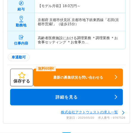
【モデル月収】
18.0
万円～
給与
京都府 京都市伏見区
京都市地下鉄東西線「石田(京
都市営)駅」（徒歩15分）
勤務地
高齢者医療施設における調理業務 ＊調理業務 ＊お
食事セッティング ＊お食事カ…
仕事内容
車通勤可
最新の募集状況を問い合わせる
保存する
詳細を見る
株式会社アクトウェストの求人一覧
更新日：2025/05/20 求人番号：9767526