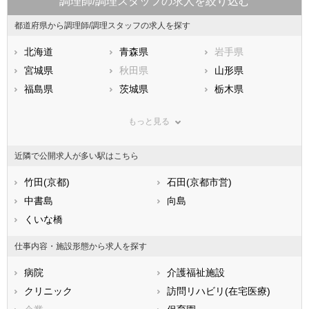
調理師/調理スタッフの求人を絞り込む
都道府県から調理師/調理スタッフの求人を探す
北海道
青森県
岩手県
宮城県
秋田県
山形県
福島県
茨城県
栃木県
群馬県
埼玉県
千葉県
もっと見る
東京都
神奈川県
新潟県
山梨県
長野県
富山県
近隣で公開求人が多い駅はこちら
石川県
福井県
岐阜県
静岡県
竹田(京都)
愛知県
石田(京都市営)
三重県
滋賀県
中書島
京都府
向島
大阪府
兵庫県
くいな橋
奈良県
和歌山県
鳥取県
島根県
岡山県
仕事内容・施設形態から求人を探す
広島県
山口県
徳島県
病院
介護福祉施設
香川県
愛媛県
高知県
クリニック
訪問リハビリ(在宅医療)
福岡県
佐賀県
長崎県