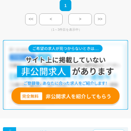
1
<<
<
>
>>
（1～3件目を表示中）