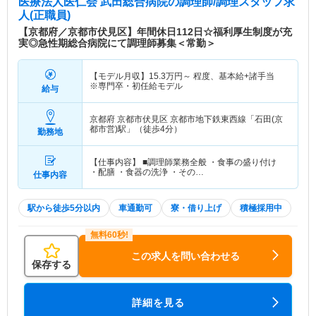
医療法人医仁会 武田総合病院
の調理師/調理スタッフ求
人(正職員)
【京都府／京都市伏見区】年間休日112日☆福利厚生制度が充
実◎急性期総合病院にて調理師募集＜常勤＞
【モデル月収】
15.3
万円～
程度、基本給+諸手当
※専門卒・初任給モデル
給与
京都府 京都市伏見区
京都市地下鉄東西線「石田(京
都市営)駅」（徒歩4分）
勤務地
【仕事内容】 ■調理師業務全般 ・食事の盛り付け
・配膳 ・食器の洗浄 ・その…
仕事内容
駅から徒歩5分以内
車通勤可
寮・借り上げ
積極採用中
この求人を問い合わせる
保存する
詳細を見る