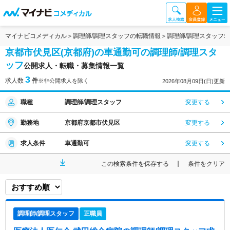
マイナビコメディカル
調理師/調理スタッフの転職情報
調理師/調理スタッフ
京都市伏見区(京都府)の車通勤可の調理師/調理スタ
ッフ
公開求人・転職・募集情報一覧
3
求人数
件
※非公開求人を除く
2026年08月09日(日)更新
職種
調理師/調理スタッフ
変更する
勤務地
京都府京都市伏見区
変更する
求人条件
車通勤可
変更する
この検索条件を保存する
条件をクリア
調理師/調理スタッフ
正職員