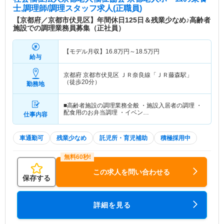
や障がい支援事業など、地域における福祉の担い手
士,調理師/調理スタッフ求人(正職員)
として幅広く取り組んでいます。 ■子育て支援に力
【京都府／京都市伏見区】年間休日125日＆残業少なめ♪高齢者
を入れており、多くの子育て中のスタッフが活躍し
施設での調理業務員募集（正社員）
ています。 【関連施設】 京都老人ホーム／春日丘
センター／東高瀬川センター／伏見センターほっこ
【モデル月収】
16.8
万円～
18.5
万円
り／板橋の町家ほっこり／深草センターほっこり／
給与
まちかど相談スポット北部／稲荷の家ほっこり／あ
んしんサポート伏見／醍醐の家ほっこり／おぐすり
京都府 京都市伏見区
ＪＲ奈良線「ＪＲ藤森駅」
センター／まちかど相談スポット中部／小栗栖の家
（徒歩20分）
勤務地
ほっこり／うづら保育園
■高齢者施設の調理業務全般 ・施設入居者の調理 ・
特色
社会福祉法人 京都老人福祉協会は、1957年に設立
配食用のお弁当調理 ・イベン…
仕事内容
され、京都府京都市伏見区に拠点を置く福祉サービ
スの提供機関です。高齢者、障がい者、児童向けの
車通勤可
残業少なめ
託児所・育児補助
積極採用中
多岐にわたるサービスを展開し、地域社会に貢献し
ています。 主な事業内容には、特別養護老人ホー
ムや短期入所施設を運営し、高齢者向けには訪問入
この求人を問い合わせる
浴サービス、デイサービス、訪問看護、配食サービ
保存する
スなどが提供されています。また、障がい者向けに
はホームヘルプや就労支援、発達支援が行われ、児
童向けには幼保連携型認定こども園、児童療育セン
詳細を見る
ター、放課後等デイサービスなどが設置されていま
す。 京都老人福祉協会の理念は、尊厳を持った質