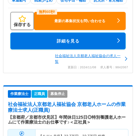
車通勤可
残業少なめ
住宅手当・補助
託児所・育児補助
最新の募集状況を問い合わせる
保存する
詳細を見る
社会福祉法人京都老人福祉協会の求人一
覧
更新日：2024/11/08 求人番号：9842067
作業療法士
正職員
募集停止
社会福祉法人京都老人福祉協会 京都老人ホーム
の作業
療法士求人(正職員)
【京都府／京都市伏見区】年間休日125日◎特別養護老人ホー
ムにて作業療法士のお仕事です♪＜正社員＞