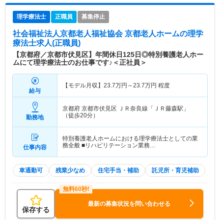
理学療法士
正職員
募集停止
社会福祉法人京都老人福祉協会 京都老人ホーム
の理学
療法士求人(正職員)
【京都府／京都市伏見区】年間休日125日◎特別養護老人ホー
ムにて理学療法士のお仕事です♪＜正社員＞
【モデル月収】
23.7
万円～
23.7
万円
程度
給与
京都府 京都市伏見区
ＪＲ奈良線「ＪＲ藤森駅」
（徒歩20分）
勤務地
特別養護老人ホームにおける理学療法士としての業
務全般 ■リハビリテーション業務…
仕事内容
車通勤可
残業少なめ
住宅手当・補助
託児所・育児補助
最新の募集状況を問い合わせる
保存する