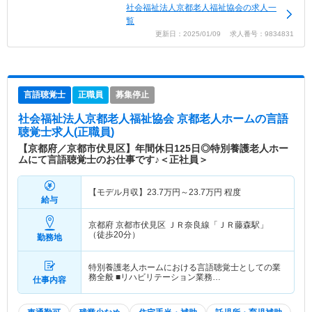
社会福祉法人京都老人福祉協会の求人一
の高い生活を支えること、誰もが安心して暮らし続
覧
けられる地域社会の創造、地域社会との連携を重視
更新日：2025/01/09 求人番号：9834831
し信頼される法人・職員となること、そして社会の
要請に応え福祉の発展に寄与することの4つの柱に
基づいています。これにより、地域の人々が安心し
て生活できる環境づくりを目指しています。
言語聴覚士
正職員
募集停止
社会福祉法人京都老人福祉協会 京都老人ホーム
の言語
聴覚士求人(正職員)
【京都府／京都市伏見区】年間休日125日◎特別養護老人ホー
ムにて言語聴覚士のお仕事です♪＜正社員＞
【モデル月収】
23.7
万円～
23.7
万円
程度
給与
京都府 京都市伏見区
ＪＲ奈良線「ＪＲ藤森駅」
（徒歩20分）
勤務地
特別養護老人ホームにおける言語聴覚士としての業
務全般 ■リハビリテーション業務…
仕事内容