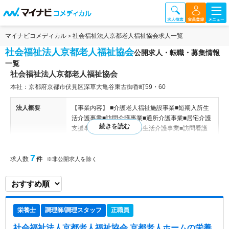
マイナビコメディカル
社会福祉法人京都老人福祉協会求人一覧
社会福祉法人京都老人福祉協会
公開求人・転職・募集情報
一覧
社会福祉法人京都老人福祉協会
本社：京都府京都市伏見区深草大亀谷東古御香町59・60
法人概要
【事業内容】 ■介護老人福祉施設事業■短期入所生
活介護事業■訪問介護事業■通所介護事業■居宅介護
支援事業■痴呆対応型共同生活介護事業■訪問看護
事業■訪問入浴介護事業 【事業所概要】 ■特別養護
老人ホーム（定員/170名） ■養護老人ホーム（定員/
7
求人数
件
80名） ■ショートステイ（定員/14名） ■診療所 ■通
※非公開求人を除く
所介護 ■訪問介護 ■訪問入浴介護 ■居宅介護支援事
業所 ■在宅介護支援センター ■配食サービス ■支援
費訪問介護 ■ホームヘルパー養成（二級、ガイドヘ
ルパー等） ■京都府内に16拠点、46事業の介護・
栄養士
調理師/調理スタッフ
正職員
福祉サービスてを展開する地域に根差した法人で
す。 ■高齢者福祉事業だけでなく、子育て支援事業
社会福祉法人京都老人福祉協会 京都老人ホーム
の栄養