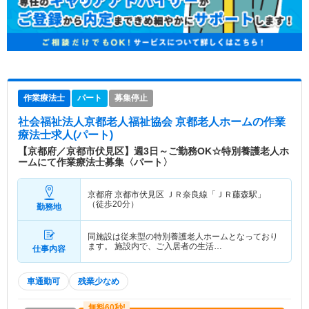
作業療法士
パート
募集停止
社会福祉法人京都老人福祉協会 京都老人ホーム
の作業
療法士求人(パート)
【京都府／京都市伏見区】週3日～ご勤務OK☆特別養護老人ホ
ームにて作業療法士募集〈パート〉
京都府 京都市伏見区
ＪＲ奈良線「ＪＲ藤森駅」
（徒歩20分）
勤務地
同施設は従来型の特別養護老人ホームとなっており
ます。 施設内で、ご入居者の生活…
仕事内容
車通勤可
残業少なめ