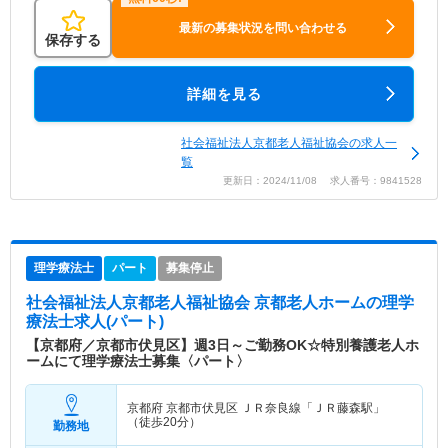
最新の募集状況を問い合わせる
保存する
詳細を見る
社会福祉法人京都老人福祉協会の求人一
覧
更新日：2024/11/08 求人番号：9841528
理学療法士
パート
募集停止
社会福祉法人京都老人福祉協会 京都老人ホーム
の理学
療法士求人(パート)
【京都府／京都市伏見区】週3日～ご勤務OK☆特別養護老人ホ
ームにて理学療法士募集〈パート〉
京都府 京都市伏見区
ＪＲ奈良線「ＪＲ藤森駅」
（徒歩20分）
勤務地