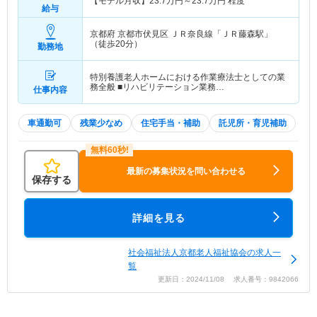
【モデル月収】
23.7
万円～
23.7
万円
程度
給与
京都府 京都市伏見区
ＪＲ奈良線「ＪＲ藤森駅」
（徒歩20分）
勤務地
特別養護老人ホームにおける作業療法士としての業
務全般 ■リハビリテーション業務…
仕事内容
車通勤可
残業少なめ
住宅手当・補助
託児所・育児補助
最新の募集状況を問い合わせる
保存する
詳細を見る
社会福祉法人京都老人福祉協会の求人一
覧
更新日：2024/11/08 求人番号：9842066