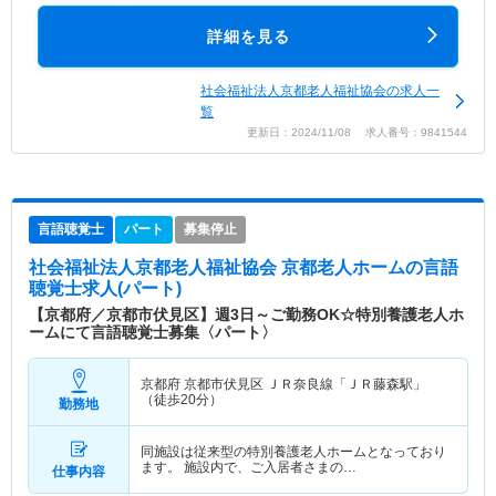
詳細を見る
社会福祉法人京都老人福祉協会の求人一
覧
更新日：2024/11/08 求人番号：9841544
言語聴覚士
パート
募集停止
社会福祉法人京都老人福祉協会 京都老人ホーム
の言語
聴覚士求人(パート)
【京都府／京都市伏見区】週3日～ご勤務OK☆特別養護老人ホ
ームにて言語聴覚士募集〈パート〉
京都府 京都市伏見区
ＪＲ奈良線「ＪＲ藤森駅」
（徒歩20分）
勤務地
同施設は従来型の特別養護老人ホームとなっており
ます。 施設内で、ご入居者さまの…
仕事内容