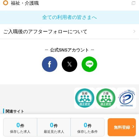
福祉・介護職
全ての利用者の皆さまへ
ご入職後のアフターフォローについて
公式SNSアカウント
関連サイト
マイナビDOCTOR
│
マイナビ看護師
│
マイナビ薬剤師
│
マイナビ保育士
0
0
0
件
件
件
運営会社
無料登録
保存した求人
最近見た求人
保存した条件
会社概要
│
ご利用規約
│
個人情報保護方針
│
サイトマップ
│
お問い合わせ