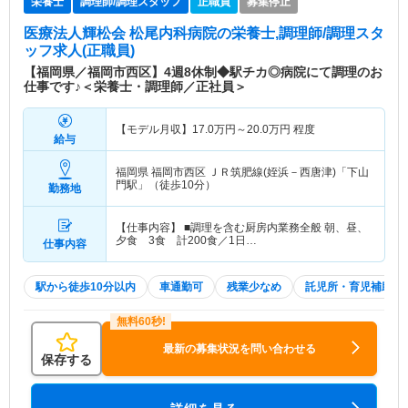
栄養士
調理師/調理スタッフ
正職員
募集停止
医療法人輝松会 松尾内科病院
の栄養士,調理師/調理スタ
ッフ求人(正職員)
【福岡県／福岡市西区】4週8休制◆駅チカ◎病院にて調理のお
仕事です♪＜栄養士・調理師／正社員＞
【モデル月収】
17.0
万円～
20.0
万円
程度
給与
福岡県 福岡市西区
ＪＲ筑肥線(姪浜－西唐津)「下山
門駅」（徒歩10分）
勤務地
【仕事内容】 ■調理を含む厨房内業務全般 朝、昼、
夕食 3食 計200食／1日…
仕事内容
駅から徒歩10分以内
車通勤可
残業少なめ
託児所・育児補助
最新の募集状況を問い合わせる
保存する