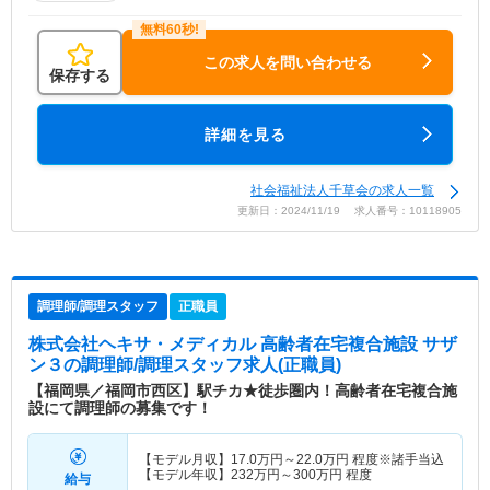
この求人を問い合わせる
保存する
詳細を見る
社会福祉法人千草会の求人一覧
更新日：2024/11/19 求人番号：10118905
調理師/調理スタッフ
正職員
株式会社ヘキサ・メディカル 高齢者在宅複合施設 サザ
ン３
の調理師/調理スタッフ求人(正職員)
【福岡県／福岡市西区】駅チカ★徒歩圏内！高齢者在宅複合施
設にて調理師の募集です！
【モデル月収】
17.0
万円～
22.0
万円
程度※諸手当込
【モデル年収】
232
万円～
300
万円
程度
給与