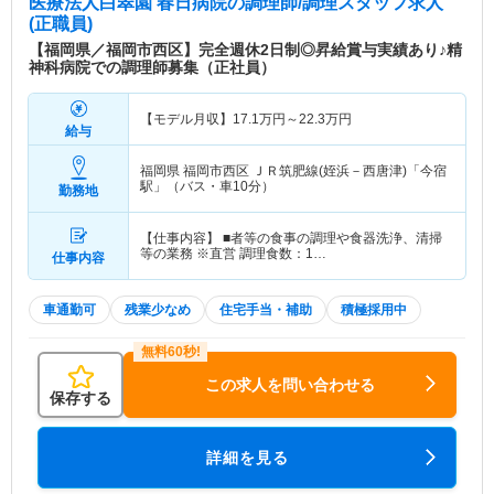
医療法人白翠園 春日病院
の調理師/調理スタッフ求人
(正職員)
【福岡県／福岡市西区】完全週休2日制◎昇給賞与実績あり♪精
神科病院での調理師募集（正社員）
【モデル月収】
17.1
万円～
22.3
万円
給与
福岡県 福岡市西区
ＪＲ筑肥線(姪浜－西唐津)「今宿
駅」（バス・車10分）
勤務地
【仕事内容】 ■者等の食事の調理や食器洗浄、清掃
等の業務 ※直営 調理食数：1…
仕事内容
車通勤可
残業少なめ
住宅手当・補助
積極採用中
この求人を問い合わせる
保存する
詳細を見る