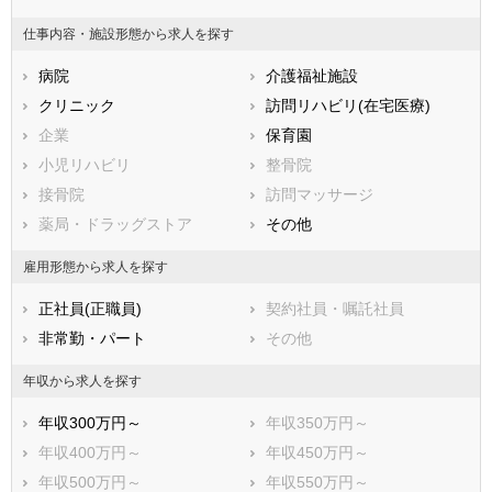
鳥取県
島根県
岡山県
仕事内容・施設形態から求人を探す
広島県
山口県
徳島県
病院
介護福祉施設
香川県
愛媛県
高知県
クリニック
訪問リハビリ(在宅医療)
福岡県
佐賀県
長崎県
企業
保育園
熊本県
大分県
宮崎県
小児リハビリ
整骨院
鹿児島県
沖縄県
接骨院
訪問マッサージ
薬局・ドラッグストア
その他
雇用形態から求人を探す
正社員(正職員)
契約社員・嘱託社員
非常勤・パート
その他
年収から求人を探す
年収300万円～
年収350万円～
年収400万円～
年収450万円～
年収500万円～
年収550万円～