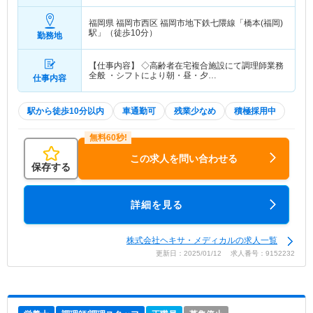
福岡県 福岡市西区
福岡市地下鉄七隈線「橋本(福岡)
駅」（徒歩10分）
勤務地
【仕事内容】 ◇高齢者在宅複合施設にて調理師業務
全般 ・シフトにより朝・昼・夕…
仕事内容
駅から徒歩10分以内
車通勤可
残業少なめ
積極採用中
この求人を問い合わせる
保存する
詳細を見る
株式会社ヘキサ・メディカルの求人一覧
更新日：2025/01/12 求人番号：9152232