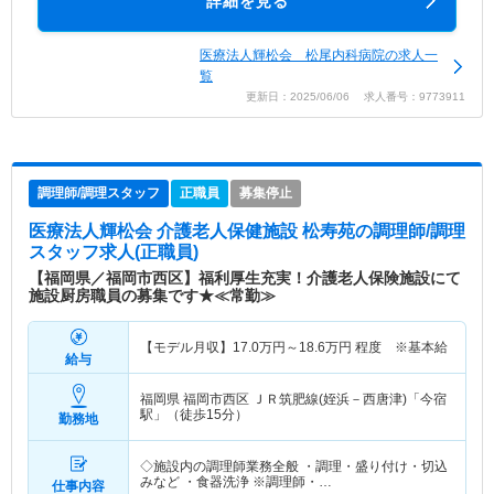
詳細を見る
医療法人輝松会 松尾内科病院の求人一
覧
更新日：2025/06/06 求人番号：9773911
調理師/調理スタッフ
正職員
募集停止
医療法人輝松会 介護老人保健施設 松寿苑
の調理師/調理
スタッフ求人(正職員)
【福岡県／福岡市西区】福利厚生充実！介護老人保険施設にて
施設厨房職員の募集です★≪常勤≫
【モデル月収】
17.0
万円～
18.6
万円
程度 ※基本給
給与
福岡県 福岡市西区
ＪＲ筑肥線(姪浜－西唐津)「今宿
駅」（徒歩15分）
勤務地
◇施設内の調理師業務全般 ・調理・盛り付け・切込
みなど ・食器洗浄 ※調理師・…
仕事内容