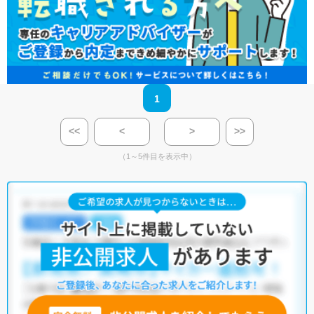
1
<<
<
>
>>
（1～5件目を表示中）