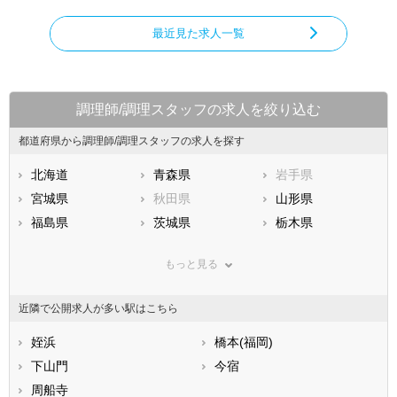
最近見た求人一覧
調理師/調理スタッフの求人を絞り込む
都道府県から調理師/調理スタッフの求人を探す
北海道
青森県
岩手県
宮城県
秋田県
山形県
福島県
茨城県
栃木県
群馬県
埼玉県
千葉県
もっと見る
東京都
神奈川県
新潟県
山梨県
長野県
富山県
近隣で公開求人が多い駅はこちら
石川県
福井県
岐阜県
静岡県
姪浜
愛知県
橋本(福岡)
三重県
滋賀県
下山門
京都府
今宿
大阪府
兵庫県
周船寺
奈良県
和歌山県