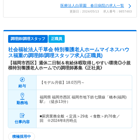
医療法人白翠園 春日病院の求人一覧
更新日：2024/05/13 求人番号：9857463
調理師/調理スタッフ
正職員
社会福祉法人千草会 特別養護老人ホームマイネスハウ
ス福重
の調理師/調理スタッフ求人(正職員)
【福岡市西区】週休二日制＆有給休暇取得しやすい環境◎小規
模特別養護老人ホームでの調理師募集《正社員》
【モデル月収】
18.0
万円～
給与
福岡県 福岡市西区
福岡市地下鉄七隈線「橋本(福岡)
駅」（徒歩13分）
勤務地
■厨房業務全般 ＜定員＞29名 ＜食数＞約76食／
回 ※2024年8月時点
仕事内容
積極採用中