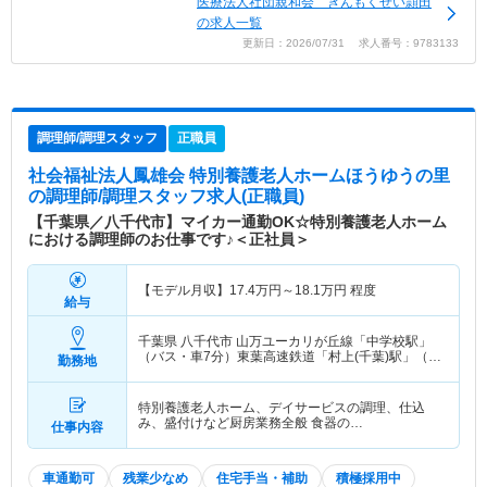
医療法人社団親和会 きんもくせい頴田
の求人一覧
更新日：2026/07/31 求人番号：9783133
調理師/調理スタッフ
正職員
社会福祉法人鳳雄会 特別養護老人ホームほうゆうの里
の調理師/調理スタッフ求人(正職員)
【千葉県／八千代市】マイカー通勤OK☆特別養護老人ホーム
における調理師のお仕事です♪＜正社員＞
【モデル月収】
17.4
万円～
18.1
万円
程度
給与
千葉県 八千代市
山万ユーカリが丘線「中学校駅」
（バス・車7分）東葉高速鉄道「村上(千葉)駅」（バ
勤務地
ス・車8分）
特別養護老人ホーム、デイサービスの調理、仕込
み、盛付けなど厨房業務全般 食器の…
仕事内容
車通勤可
残業少なめ
住宅手当・補助
積極採用中