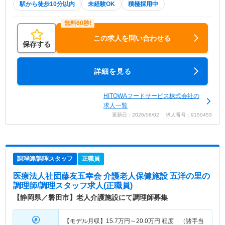
駅から徒歩10分以内
未経験OK
積極採用中
この求人を問い合わせる
保存する
詳細を見る
HITOWAフードサービス株式会社の
求人一覧
更新日：2026/06/02 求人番号：9150453
調理師/調理スタッフ
正職員
医療法人社団藤友五幸会 介護老人保健施設 五洋の里
の
調理師/調理スタッフ求人(正職員)
【静岡県／磐田市】老人介護施設にて調理師募集
【モデル月収】
15.7
万円～
20.0
万円
程度 （諸手当