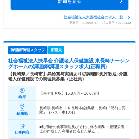
詳細を見る
社会福祉法人大善福祉会の求人一覧
更新日：2026/05/13 求人番号：9728440
調理師/調理スタッフ
正職員
社会福祉法人扶早会 介護老人保健施設 東長崎ナーシン
グホーム
の調理師/調理スタッフ求人(正職員)
【長崎県／長崎市】昇給賞与実績あり◎調理師免許歓迎♪介護
老人保健施設での調理員募集（正社員）
【モデル月収】
15.8
万円～
16.0
万円
給与
長崎県 長崎市
ＪＲ長崎本線(鳥栖－長崎)「肥前古賀
駅」（バス・車10分）
勤務地
■利用者の食事調理及びそれに伴う業務 ・管理栄養
士の作成した利用者に応じた献立…
仕事内容