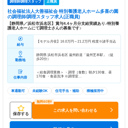
調理師/調理スタッフ
正職員
社会福祉法人大善福祉会 特別養護老人ホーム多喜の園
の調理師/調理スタッフ求人(正職員)
【静岡県／浜松市浜名区】賞与4.4ヶ月分支給実績あり♪特別養
護老人ホームにて調理士さんの募集です♪
【モデル月収】
16.0
万円～
21.2
万円
程度※諸手当込
給与
静岡県 浜松市浜名区
遠州鉄道「遠州芝本駅」（徒
歩20分）
勤務地
＜給食調理業務＞ ・調理［食数］朝夕130食、昼
170食 ・食器洗浄 ※調理室…
仕事内容
車通勤可
未経験OK
住宅手当・補助
積極採用中
この求人を問い合わせる
保存する