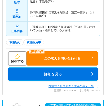
込み） 常勤モデル
給与
静岡県 磐田市
天竜浜名湖鉄道「遠江一宮駅」（バ
ス・車15分）
勤務地
【業務内容】 ■介護老人保健施設「五洋の里」にお
いて 入所・通所しているお客様…
仕事内容
車通勤可
積極採用中
この求人を問い合わせる
保存する
詳細を見る
医療法人社団藤友五幸会の求人一覧
更新日：2026/05/28 求人番号：541694