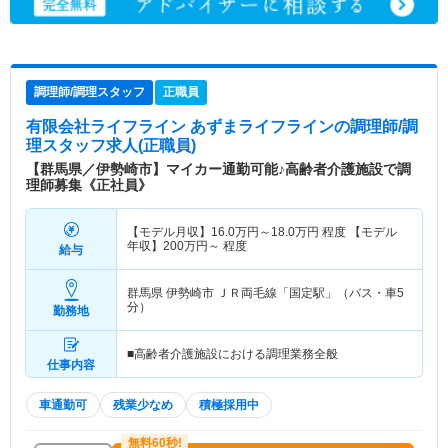
調理師/調理スタッフ
正職員
有限会社ライフライン あずまライフライン
の調理師/調
理スタッフ求人(正職員)
【群馬県／伊勢崎市】マイカー通勤可能♪高齢者介護施設で調
理師募集《正社員》
【モデル月収】
16.0
万円～
18.0
万円
程度 【モデル
年収】
200
万円～
程度
給与
群馬県 伊勢崎市
ＪＲ両毛線「国定駅」（バス・車5
分）
勤務地
■高齢者介護施設における調理業務全般
仕事内容
車通勤可
残業少なめ
積極採用中