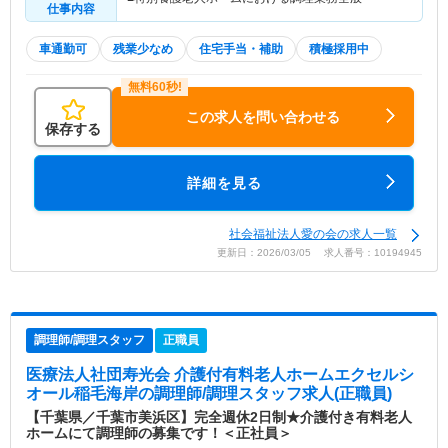
仕事内容
車通勤可
残業少なめ
住宅手当・補助
積極採用中
この求人を問い合わせる
保存する
詳細を見る
社会福祉法人愛の会の求人一覧
更新日：2026/03/05 求人番号：10194945
調理師/調理スタッフ
正職員
医療法人社団寿光会 介護付有料老人ホームエクセルシ
オール稲毛海岸
の調理師/調理スタッフ求人(正職員)
【千葉県／千葉市美浜区】完全週休2日制★介護付き有料老人
ホームにて調理師の募集です！＜正社員＞