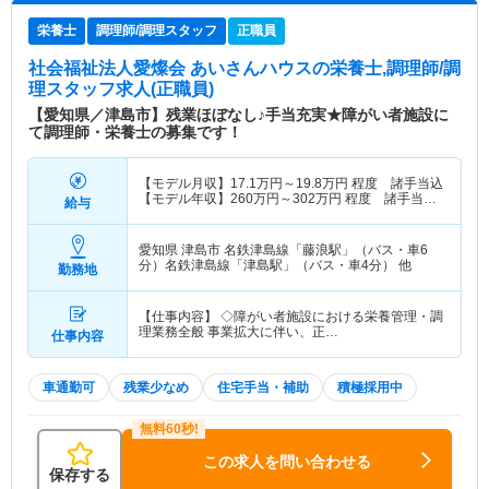
栄養士
調理師/調理スタッフ
正職員
社会福祉法人愛燦会 あいさんハウス
の栄養士,調理師/調
理スタッフ求人(正職員)
【愛知県／津島市】残業ほぼなし♪手当充実★障がい者施設に
て調理師・栄養士の募集です！
【モデル月収】
17.1
万円～
19.8
万円
程度 諸手当込
【モデル年収】
260
万円～
302
万円
程度 諸手当・
給与
賞与込
愛知県 津島市
名鉄津島線「藤浪駅」（バス・車6
分）名鉄津島線「津島駅」（バス・車4分） 他
勤務地
【仕事内容】 ◇障がい者施設における栄養管理・調
理業務全般 事業拡大に伴い、正…
仕事内容
車通勤可
残業少なめ
住宅手当・補助
積極採用中
この求人を問い合わせる
保存する