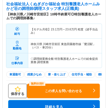
社会福祉法人くぬぎざか福祉会 特別養護老人ホームみ
かど荘
の調理師/調理スタッフ求人(正職員)
【神奈川県／川崎市宮前区】18時半終業可◎特別養護老人ホー
ムでの調理師募集♪
【モデル月収】
23.1
万円～
23.6
万円
程度（諸手当込
み）
給与
神奈川県 川崎市宮前区
東急田園都市線「鷺沼駅」
（バス・車20分）
勤務地
◇調理師業務全般 特別養護老人ホームでの給食提供
業務 調理業務
仕事内容
車通勤可
残業少なめ
寮・借り上げ
住宅手当・補助
積極採
この求人を問い合わせる
保存する
詳細を見る