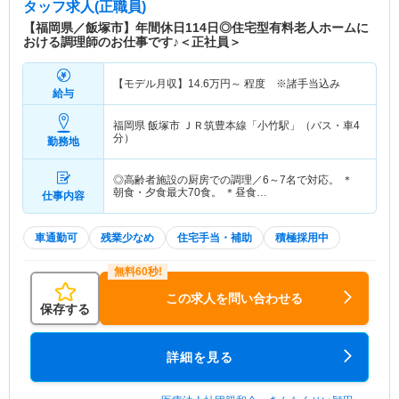
タッフ求人(正職員)
【福岡県／飯塚市】年間休日114日◎住宅型有料老人ホームに
おける調理師のお仕事です♪＜正社員＞
【モデル月収】
14.6
万円～
程度 ※諸手当込み
給与
福岡県 飯塚市
ＪＲ筑豊本線「小竹駅」（バス・車4
分）
勤務地
◎高齢者施設の厨房での調理／6～7名で対応。 ＊
朝食・夕食最大70食。 ＊昼食…
仕事内容
車通勤可
残業少なめ
住宅手当・補助
積極採用中
この求人を問い合わせる
保存する
詳細を見る