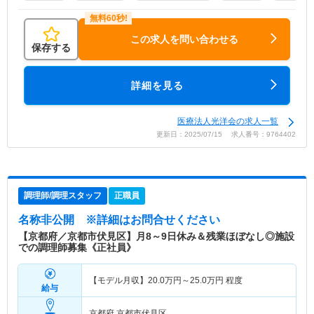
この求人を問い合わせる
保存する
詳細を見る
医療法人光洋会の求人一覧
更新日：2025/07/15 求人番号：9764402
調理師/調理スタッフ
正職員
名称非公開
※詳細はお問合せください
【京都府／京都市伏見区】月8～9日休み＆残業ほぼなし◎施設
での調理師募集《正社員》
【モデル月収】
20.0
万円～
25.0
万円
程度
給与
京都府 京都市伏見区