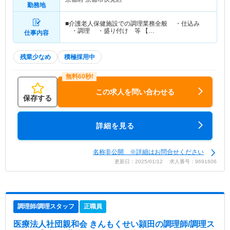
勤務地
■介護老人保健施設での調理業務全般 ・仕込み
・調理 ・盛り付け 等 【…
仕事内容
残業少なめ
積極採用中
この求人を問い合わせる
保存する
詳細を見る
名称非公開 ※詳細はお問合せください
更新日：2025/01/12 求人番号：9691606
調理師/調理スタッフ
正職員
医療法人社団親和会 きんもくせい頴田
の調理師/調理ス