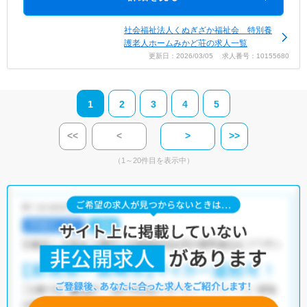
社会福祉法人くぬぎざか福祉会 特別養
護老人ホームみかど荘の求人一覧
更新日：2026/03/05 求人番号：10155680
1
2
3
4
5
<<
<
>
>>
（1～20件目を表示中）