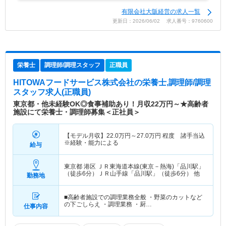
有限会社大阪経営の求人一覧
更新日：2026/06/02 求人番号：9760600
栄養士
調理師/調理スタッフ
正職員
HITOWAフードサービス株式会社
の栄養士,調理師/調理
スタッフ求人(正職員)
東京都・他未経験OK◎食事補助あり！月収22万円～★高齢者
施設にて栄養士・調理師募集＜正社員＞
【モデル月収】
22.0
万円～
27.0
万円
程度 諸手当込
※経験・能力による
給与
東京都 港区
ＪＲ東海道本線(東京－熱海)「品川駅」
（徒歩6分）ＪＲ山手線「品川駅」（徒歩6分） 他
勤務地
■高齢者施設での調理業務全般 ・野菜のカットなど
の下ごしらえ ・調理業務 ・厨…
仕事内容