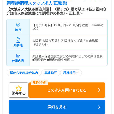
調理師/調理スタッフ求人(正職員)
【大阪府／大阪市西淀川区】《駅チカ》最寄駅より徒歩圏内◎
介護老人保健施設にて調理師の募集♪＜正社員＞
【モデル月収】
19.0
万円～
20.0
万円
程度 ※年棒の
1/12
給与
大阪府 大阪市西淀川区
阪神なんば線「出来島駅」
（徒歩7分）
勤務地
介護老人保健施設における調理師としての業務全般
■調理業務 ■厨房の衛生管理 …
仕事内容
駅から徒歩10分以内
車通勤可
積極採用中
この求人を問い合わせる
保存する
詳細を見る