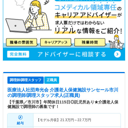
調理師/調理スタッフ
正職員
医療法人社団寿光会 介護老人保健施設サンセール市川
の調理師/調理スタッフ求人(正職員)
【千葉県／市川市】年間休日115日◎託児所あり★介護老人保
健施設で調理師の募集です！
【モデル月収】
21.3
万円～
22.7
万円
給与