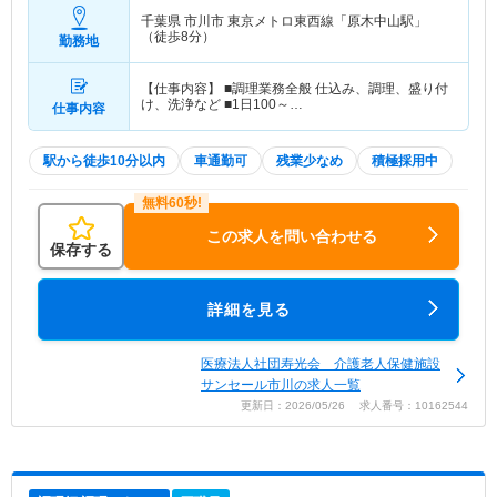
千葉県 市川市
東京メトロ東西線「原木中山駅」
（徒歩8分）
勤務地
【仕事内容】 ■調理業務全般 仕込み、調理、盛り付
け、洗浄など ■1日100～…
仕事内容
駅から徒歩10分以内
車通勤可
残業少なめ
積極採用中
この求人を問い合わせる
保存する
詳細を見る
医療法人社団寿光会 介護老人保健施設
サンセール市川の求人一覧
更新日：2026/05/26 求人番号：10162544