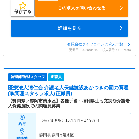
この求人を問い合わせる
保存する
詳細を見る
有限会社ライフラインの求人一覧
更新日：2026/06/19 求人番号：9937094
調理師/調理スタッフ
正職員
医療法人清仁会 介護老人保健施設あかつきの園
の調理
師/調理スタッフ求人(正職員)
【静岡県／静岡市清水区】各種手当・福利厚生も充実◎介護老
人保健施設での調理員募集
【モデル月収】
15.4
万円～
17.9
万円
給与
静岡県 静岡市清水区
勤務地