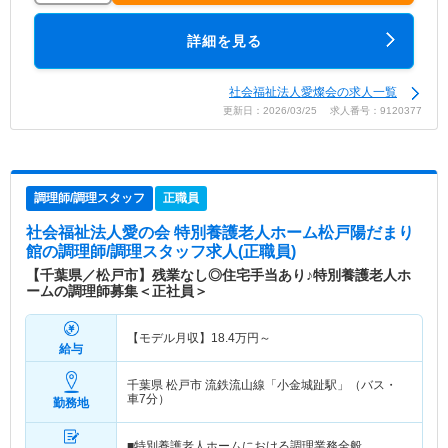
詳細を見る
社会福祉法人愛燦会の求人一覧
更新日：2026/03/25 求人番号：9120377
調理師/調理スタッフ
正職員
社会福祉法人愛の会 特別養護老人ホーム松戸陽だまり
館
の調理師/調理スタッフ求人(正職員)
【千葉県／松戸市】残業なし◎住宅手当あり♪特別養護老人ホ
ームの調理師募集＜正社員＞
【モデル月収】
18.4
万円～
給与
千葉県 松戸市
流鉄流山線「小金城趾駅」（バス・
車7分）
勤務地
■特別養護老人ホームにおける調理業務全般