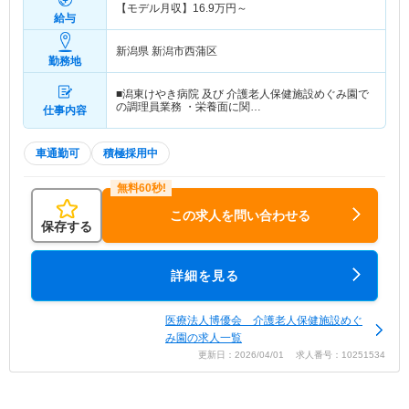
【モデル月収】
16.9
万円～
給与
新潟県 新潟市西蒲区
勤務地
■潟東けやき病院 及び 介護老人保健施設めぐみ園で
の調理員業務 ・栄養面に関…
仕事内容
車通勤可
積極採用中
この求人を問い合わせる
保存する
詳細を見る
医療法人博優会 介護老人保健施設めぐ
み園の求人一覧
更新日：2026/04/01 求人番号：10251534