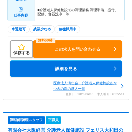
■介護老人保健施設での調理業務 調理準備、盛付、
配膳、食器洗浄 等
仕事内容
車通勤可
残業少なめ
積極採用中
この求人を問い合わせる
保存する
詳細を見る
医療法人清仁会 介護老人保健施設あか
つきの園の求人一覧
更新日：2026/06/05 求人番号：9835541
調理師/調理スタッフ
正職員
有限会社大阪経営 介護老人保健施設 フェリス大和田
の