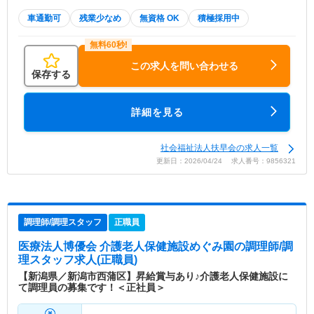
車通勤可
残業少なめ
無資格 OK
積極採用中
この求人を問い合わせる
保存する
詳細を見る
社会福祉法人扶早会の求人一覧
更新日：2026/04/24 求人番号：9856321
調理師/調理スタッフ
正職員
医療法人博優会 介護老人保健施設めぐみ園
の調理師/調
理スタッフ求人(正職員)
【新潟県／新潟市西蒲区】昇給賞与あり♪介護老人保健施設に
て調理員の募集です！＜正社員＞