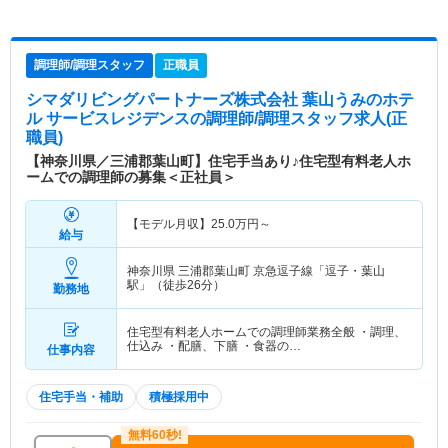
調理師/調理スタッフ
正職員
シマダリビングパートナーズ株式会社 葉山うみのホテ
ル サービスレジデンス
の調理師/調理スタッフ求人(正
職員)
【神奈川県／三浦郡葉山町】住宅手当あり♪住宅型有料老人ホ
ームでの調理師の募集＜正社員＞
【モデル月収】
25.0
万円～
給与
神奈川県 三浦郡葉山町
京急逗子線「逗子・葉山
駅」（徒歩26分）
勤務地
住宅型有料老人ホームでの調理師業務全般 ・調理、
仕込み ・配膳、下膳 ・食器の…
仕事内容
住宅手当・補助
積極採用中