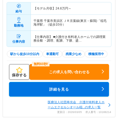
【モデル月収】
24.6
万円～
給与
千葉県 千葉市美浜区
ＪＲ京葉線(東京－蘇我)「稲毛
海岸駅」（徒歩10分）
勤務地
【仕事内容】 ■介護付き有料老人ホームでの調理業
務全般 ・調理、配膳、下膳、盛…
仕事内容
駅から徒歩10分以内
車通勤可
残業少なめ
積極採用中
この求人を問い合わせる
保存する
詳細を見る
医療法人社団寿光会 介護付有料老人ホ
ームエクセルシオール稲...の求人一覧
更新日：2026/03/05 求人番号：10188214