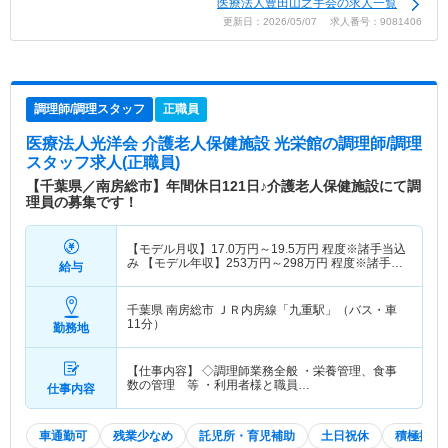
医療法人豊田山之手会の求人一覧
更新日：2026/05/07 求人番号：9081406
調理師/調理スタッフ
正職員
医療法人光洋会 介護老人保健施設 光栄館
の調理師/調理
スタッフ求人(正職員)
【千葉県／南房総市】年間休日121日♪介護老人保健施設にて調
理員の募集です！
【モデル月収】
17.0
万円～
19.5
万円
程度※諸手当込
み 【モデル年収】
253
万円～
298
万円
程度※諸手当
給与
込み
千葉県 南房総市
ＪＲ内房線「九重駅」（バス・車
11分）
勤務地
【仕事内容】 ◇調理師業務全般 ・栄養管理、食事
数の管理 等 ・利用者様と職員…
仕事内容
車通勤可
残業少なめ
託児所・育児補助
土日祝休
積極採用