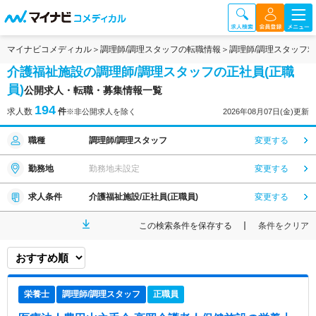
マイナビコメディカル
調理師/調理スタッフの転職情報
調理師/調理スタッフ
介護福祉施設の調理師/調理スタッフの正社員(正職
員)
公開求人・転職・募集情報一覧
194
求人数
件
※非公開求人を除く
2026年08月07日(金)更新
職種
調理師/調理スタッフ
変更する
勤務地
勤務地未設定
変更する
求人条件
介護福祉施設/正社員(正職員)
変更する
この検索条件を保存する
条件をクリア
栄養士
調理師/調理スタッフ
正職員