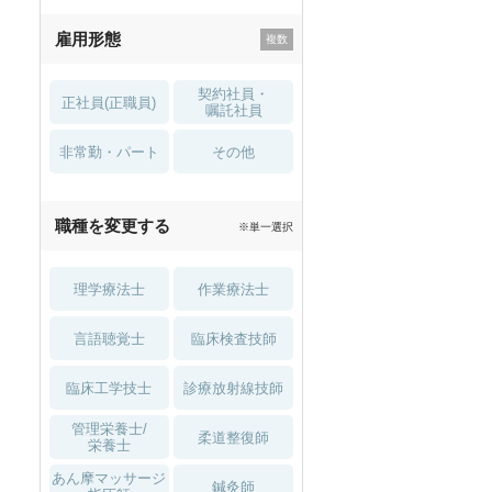
残業少なめ
寮・借り上げ
雇用形態
託児所・
住宅手当・補助
育児補助
契約社員・
正社員(正職員)
土日祝休
無資格 OK
嘱託社員
非常勤・パート
積極採用中
WEB面接OK
その他
2027年4月入職可
夏～秋入職可
職種を変更する
※単一選択
1月入職可
理学療法士
作業療法士
言語聴覚士
臨床検査技師
臨床工学技士
診療放射線技師
管理栄養士/
柔道整復師
栄養士
あん摩マッサージ
鍼灸師