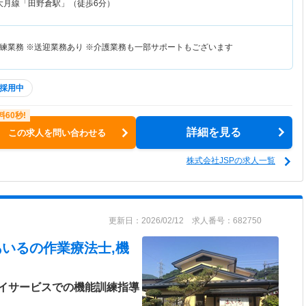
大月線「田野倉駅」（徒歩6分）
練業務 ※送迎業務あり ※介護業務も一部サポートもございます
採用中
詳細を見る
この求人を問い合わせる
株式会社JSPの求人一覧
更新日：2026/02/12 求人番号：682750
あいる
の作業療法士,機
イサービスでの機能訓練指導