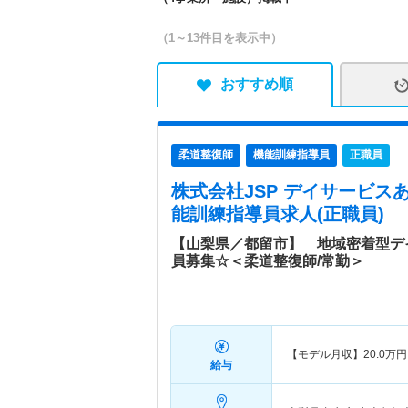
（1～13件目を表示中）
おすすめ順
柔道整復師
機能訓練指導員
正職員
株式会社JSP デイサービス
能訓練指導員求人(正職員)
【山梨県／都留市】 地域密着型デ
員募集☆＜柔道整復師/常勤＞
【モデル月収】
20.0
万円
給与