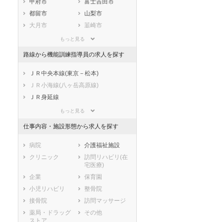
甲府市
富士吉田市
静岡県
愛知県
三重県
都留市
山梨市
滋賀県
京都府
大阪府
大月市
韮崎市
兵庫県
奈良県
和歌山県
南アルプス市
北杜市
鳥取県
島根県
岡山県
もっと見る
甲斐市
笛吹市
広島県
山口県
徳島県
路線から機能訓練指導員の求人を探す
上野原市
甲州市
香川県
愛媛県
高知県
中央市
西八代郡市川三
ＪＲ中央本線(東京－松本)
福岡県
佐賀県
長崎県
郷町
ＪＲ小海線(八ヶ岳高原線)
熊本県
大分県
宮崎県
南巨摩郡早川町
南巨摩郡身延町
ＪＲ身延線
鹿児島県
沖縄県
南巨摩郡南部町
南巨摩郡富士川
富士急行大月線
もっと見る
町
富士急行河口湖線
中巨摩郡昭和町
南都留郡道志村
仕事内容・施設形態から求人を探す
南都留郡西桂町
南都留郡忍野村
病院
介護福祉施設
南都留郡山中湖
南都留郡鳴沢村
村
クリニック
訪問リハビリ(在
宅医療)
南都留郡富士河
北都留郡小菅村
口湖町
企業
保育園
北都留郡丹波山
小児リハビリ
整骨院
村
接骨院
訪問マッサージ
薬局・ドラッグ
その他
ストア