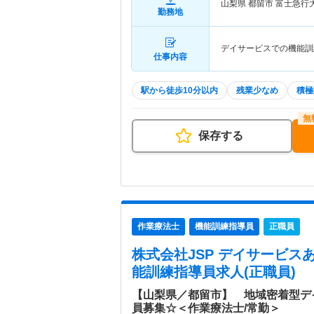
山梨県 都留市
富士急行
勤務地
デイサービスでの機能訓
仕事内容
駅から徒歩10分以内
残業少なめ
積極
保存する
作業療法士
機能訓練指導員
正職員
株式会社JSP デイサービス
能訓練指導員求人(正職員)
【山梨県／都留市】 地域密着型デ
員募集☆＜作業療法士/常勤＞