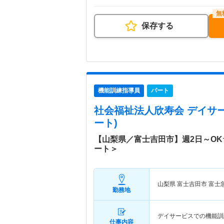
保存する
機能訓練指導員
パート
社会福祉法人欣寿会 デイサ
ート)
【山梨県／富士吉田市】週2日～O
ート＞
山梨県 富士吉田市
富士
勤務地
デイサービスでの機能訓
仕事内容