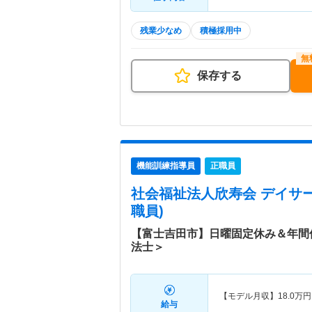
残業少なめ
積極採用中
保存する
機能訓練指導員
正職員
社会福祉法人欣寿会 デイサ
職員)
【富士吉田市】日曜固定休み＆年間
法士＞
【モデル月収】
18.0
万円
給与