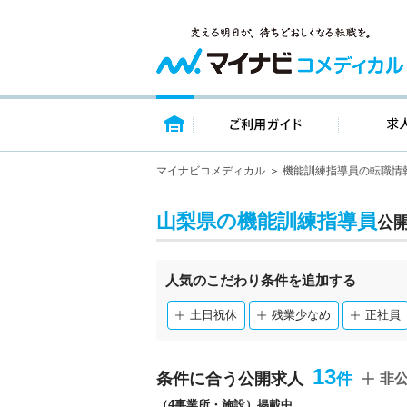
トップページ
ご利用ガイ
マイナビコメディカル
機能訓練指導員の転職情
山梨県の機能訓練指導員
公
人気のこだわり条件を追加する
土日祝休
残業少なめ
正社員
13
条件に合う公開求人
非
（4事業所・施設）掲載中