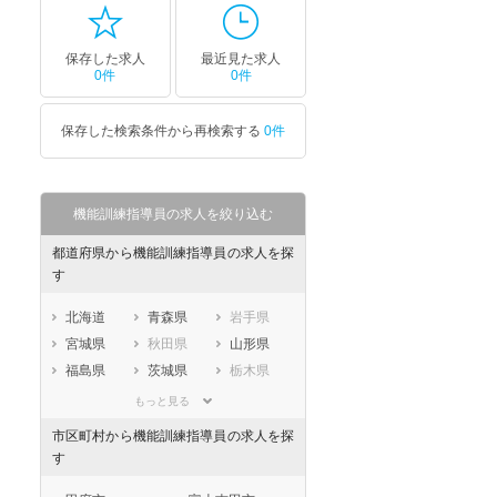
保存した求人
最近見た求人
0件
0件
保存した検索条件から再検索する
0件
機能訓練指導員の求人を絞り込む
都道府県から機能訓練指導員の求人を探
す
北海道
青森県
岩手県
宮城県
秋田県
山形県
福島県
茨城県
栃木県
群馬県
埼玉県
千葉県
もっと見る
東京都
神奈川県
新潟県
市区町村から機能訓練指導員の求人を探
山梨県
長野県
富山県
す
石川県
福井県
岐阜県