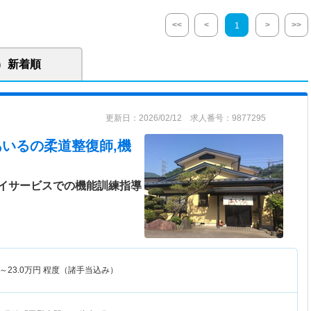
<<
<
>
>>
1
新着順
更新日：2026/02/12 求人番号：9877295
あいる
の柔道整復師,機
イサービスでの機能訓練指導
～
23.0
万円
程度（諸手当込み）