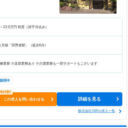
～
23.0
万円
程度（諸手当込み）
大月線「田野倉駅」（徒歩6分）
練業務 ※送迎業務あり ※介護業務も一部サポートもございます
採用中
詳細を見る
この求人を問い合わせる
株式会社JSPの求人一覧