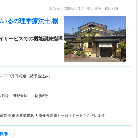
更新日：2026/02/12 求人番号：682739
あいる
の理学療法士,機
イサービスでの機能訓練指導
～
23.0
万円
程度（諸手当込み）
大月線「田野倉駅」（徒歩6分）
練業務 ※送迎業務あり ※介護業務も一部サポートもございます
採用中