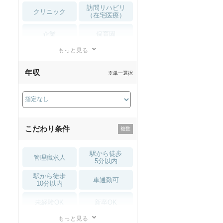
訪問リハビリ
クリニック
（在宅医療）
企業
保育園
もっと見る
小児リハビリ
整骨院
年収
※単一選択
接骨院
訪問マッサージ
薬局・
その他
ドラッグストア
こだわり条件
駅から徒歩
管理職求人
5分以内
駅から徒歩
車通勤可
10分以内
未経験OK
新卒OK
もっと見る