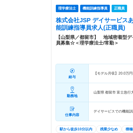
理学療法士
機能訓練指導員
正職員
株式会社JSP デイサービス
能訓練指導員求人(正職員)
【山梨県／都留市】 地域密着型デ
員募集☆＜理学療法士/常勤＞
【モデル月収】
20.0
万円
給与
山梨県 都留市
富士急行
勤務地
デイサービスでの機能訓
仕事内容
駅から徒歩10分以内
残業少なめ
積極