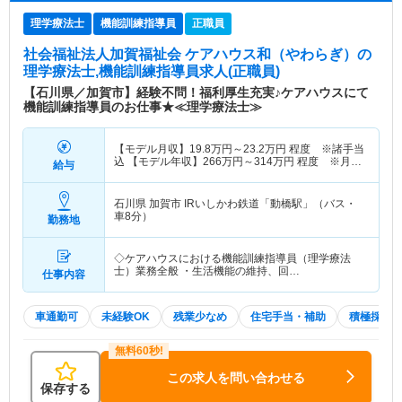
理学療法士
機能訓練指導員
正職員
社会福祉法人加賀福祉会 ケアハウス和（やわらぎ）
の
理学療法士,機能訓練指導員求人(正職員)
【石川県／加賀市】経験不問！福利厚生充実♪ケアハウスにて
機能訓練指導員のお仕事★≪理学療法士≫
【モデル月収】
19.8
万円～
23.2
万円
程度 ※諸手当
込 【モデル年収】
266
万円～
314
万円
程度 ※月収
給与
×12ヵ月＋賞与
石川県 加賀市
IRいしかわ鉄道「動橋駅」（バス・
車8分）
勤務地
◇ケアハウスにおける機能訓練指導員（理学療法
士）業務全般 ・生活機能の維持、回…
仕事内容
車通勤可
未経験OK
残業少なめ
住宅手当・補助
積極採用
この求人を問い合わせる
保存する