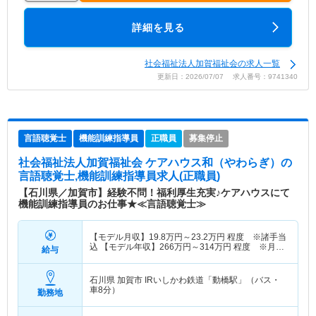
詳細を見る
社会福祉法人加賀福祉会の求人一覧
更新日：2026/07/07 求人番号：9741340
言語聴覚士
機能訓練指導員
正職員
募集停止
社会福祉法人加賀福祉会 ケアハウス和（やわらぎ）
の
言語聴覚士,機能訓練指導員求人(正職員)
【石川県／加賀市】経験不問！福利厚生充実♪ケアハウスにて
機能訓練指導員のお仕事★≪言語聴覚士≫
【モデル月収】
19.8
万円～
23.2
万円
程度 ※諸手当
込 【モデル年収】
266
万円～
314
万円
程度 ※月収
給与
×12ヵ月＋賞与
石川県 加賀市
IRいしかわ鉄道「動橋駅」（バス・
車8分）
勤務地