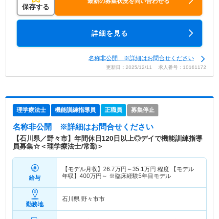
最新の募集状況を問い合わせる
保存する
詳細を見る
名称非公開 ※詳細はお問合せください
更新日：2025/12/11 求人番号：10161172
理学療法士
機能訓練指導員
正職員
募集停止
名称非公開
※詳細はお問合せください
【石川県／野々市】年間休日120日以上◎デイで機能訓練指導
員募集☆＜理学療法士/常勤＞
【モデル月収】
26.7
万円～
35.1
万円
程度 【モデル
年収】
400
万円～
※臨床経験5年目モデル
給与
石川県 野々市市
勤務地