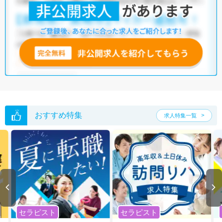
他の条件でも人気の求人がございますので、「こだわり条件」から検索
いただくか、お気軽にお問い合わせください。
全国の機能訓練指導員求人
から検索いただくことも可能です。
無料転職支援サービス
にお申し込みいただくと、ご希望条件をヒアリン
グした上で求人をご提案いたします。
ご希望条件がまだ定まっていない方は
人気の希望条件をピックアップし
た求人特集
をぜひご活用ください。
転職支援の他、情報収集や募集状況の確認も、お気軽にご相談くださ
い。
おすすめ特集
求人特集一覧
セラピスト
セラピスト