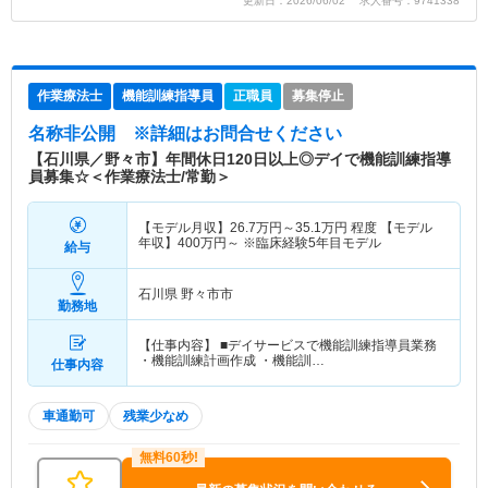
更新日：2026/06/02 求人番号：9741338
作業療法士
機能訓練指導員
正職員
募集停止
名称非公開
※詳細はお問合せください
【石川県／野々市】年間休日120日以上◎デイで機能訓練指導
員募集☆＜作業療法士/常勤＞
【モデル月収】
26.7
万円～
35.1
万円
程度 【モデル
年収】
400
万円～
※臨床経験5年目モデル
給与
石川県 野々市市
勤務地
【仕事内容】 ■デイサービスで機能訓練指導員業務
・機能訓練計画作成 ・機能訓…
仕事内容
車通勤可
残業少なめ