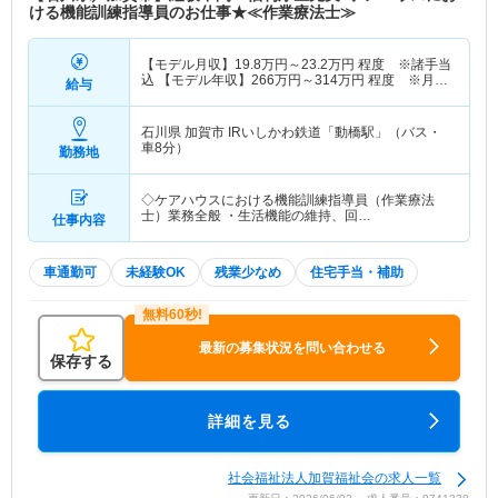
ける機能訓練指導員のお仕事★≪作業療法士≫
【モデル月収】
19.8
万円～
23.2
万円
程度 ※諸手当
込 【モデル年収】
266
万円～
314
万円
程度 ※月収
給与
×12ヵ月＋賞与
石川県 加賀市
IRいしかわ鉄道「動橋駅」（バス・
車8分）
勤務地
◇ケアハウスにおける機能訓練指導員（作業療法
士）業務全般 ・生活機能の維持、回…
仕事内容
車通勤可
未経験OK
残業少なめ
住宅手当・補助
最新の募集状況を問い合わせる
保存する
詳細を見る
社会福祉法人加賀福祉会の求人一覧