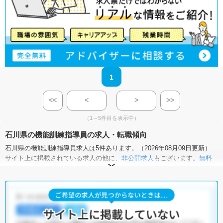
1
<<
<
>
>>
（1～5件目を表示中）
石川県の機能訓練指導員の求人・転職傾向
石川県の機能訓練指導員求人は5件あります。（2026年08月09日更新）
サイト上に掲載されている求人の他に、
非公開求人
もございます。
無料
転職支援サービス
にお申し込みいただくと、全求人からご希望条件に合
う求人を提案させていただきます。
石川県の機能訓練指導員求人では以下のような条件が人気です。
・
積極採用中
・
残業少なめ
・
住宅手当・補助あり
・
正社員(正職員)
・
介護福祉施設
・
その他