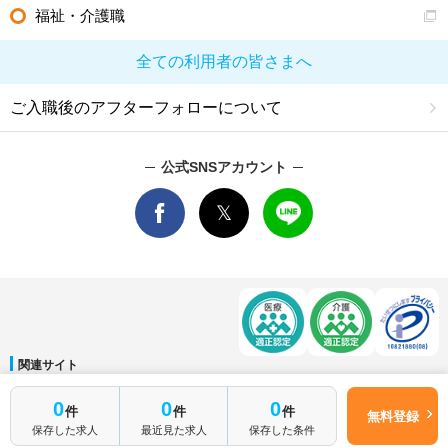
福祉・介護職
全ての利用者の皆さまへ
ご入職後のアフターフォローについて
公式SNSアカウント
関連サイト
マイナビDOCTOR
│
マイナビ看護師
│
マイナビ薬剤師
│
マイナビ保育士
0
0
0
件
件
件
運営会社
無料登録
保存した求人
最近見た求人
保存した条件
会社概要
│
ご利用規約
│
個人情報保護方針
│
サイトマップ
│
お問い合わせ