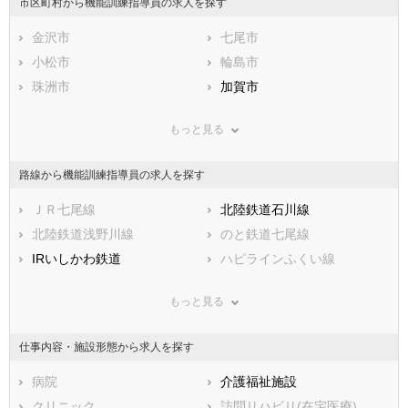
市区町村から機能訓練指導員の求人を探す
石川県
福井県
岐阜県
静岡県
金沢市
愛知県
七尾市
三重県
滋賀県
小松市
京都府
輪島市
大阪府
兵庫県
珠洲市
奈良県
加賀市
和歌山県
鳥取県
羽咋市
島根県
かほく市
岡山県
もっと見る
広島県
白山市
山口県
能美市
徳島県
香川県
野々市市
愛媛県
能美郡川北町
高知県
路線から機能訓練指導員の求人を探す
福岡県
河北郡津幡町
佐賀県
河北郡内灘町
長崎県
熊本県
羽咋郡志賀町
ＪＲ七尾線
大分県
羽咋郡宝達志水町
北陸鉄道石川線
宮崎県
鹿児島県
鹿島郡中能登町
北陸鉄道浅野川線
沖縄県
鳳珠郡穴水町
のと鉄道七尾線
鳳珠郡能登町
IRいしかわ鉄道
ハピラインふくい線
もっと見る
仕事内容・施設形態から求人を探す
病院
介護福祉施設
クリニック
訪問リハビリ(在宅医療)