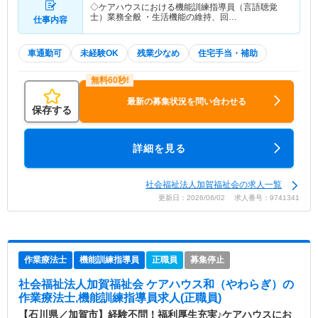
◇ケアハウスにおける機能訓練指導員（言語聴覚
士）業務全般 ・生活機能の維持、回…
仕事内容
車通勤可
未経験OK
残業少なめ
住宅手当・補助
最新の募集状況を問い合わせる
保存する
詳細を見る
社会福祉法人加賀福祉会の求人一覧
更新日：2026/06/02 求人番号：9741341
作業療法士
機能訓練指導員
正職員
募集停止
社会福祉法人加賀福祉会 ケアハウス和（やわらぎ）
の
作業療法士,機能訓練指導員求人(正職員)
【石川県／加賀市】経験不問！福利厚生充実♪ケアハウスにお