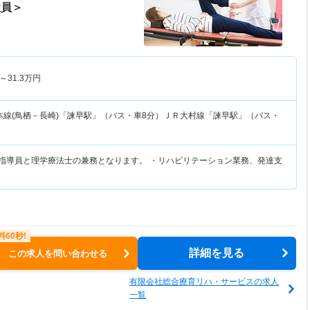
社員＞
～
31.3
万円
本線(鳥栖－長崎)「諫早駅」（バス・車8分）ＪＲ大村線「諫早駅」（バス・
練指導員と理学療法士の兼務となります。 ・リハビリテーション業務、発達支
詳細を見る
この求人を問い合わせる
有限会社総合療育リハ・サービスの求人
一覧