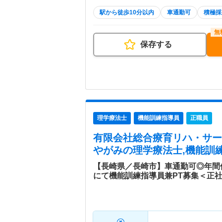
駅から徒歩10分以内
車通勤可
積極採
保存する
理学療法士
機能訓練指導員
正職員
有限会社総合療育リハ・サー
やがみ
の理学療法士,機能訓練
【長崎県／長崎市】車通勤可◎年間
にて機能訓練指導員兼PT募集＜正