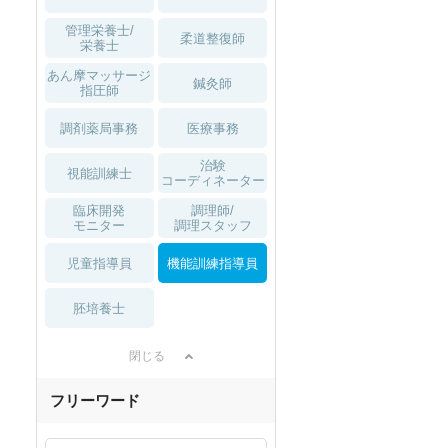
管理栄養士/
柔道整復師
栄養士
あん摩マッサージ
鍼灸師
指圧師
調剤薬局事務
医療事務
治験
視能訓練士
コーディネーター
臨床開発
調理師/
モニター
調理スタッフ
児童指導員
機能訓練指導員
胚培養士
閉じる
フリーワード