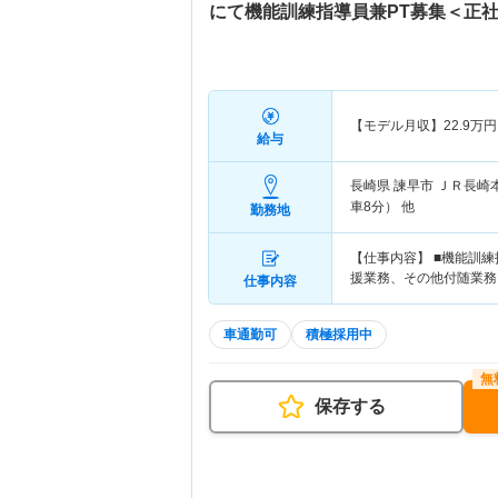
にて機能訓練指導員兼PT募集＜正
【モデル月収】
22.9
万円
給与
長崎県 諫早市
ＪＲ長崎
車8分） 他
勤務地
【仕事内容】 ■機能訓
援業務、その他付随業務
仕事内容
車通勤可
積極採用中
保存する