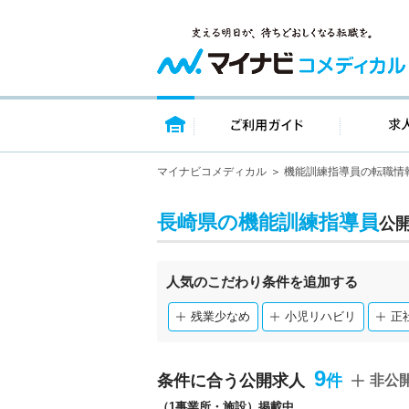
トップページ
ご利用ガイ
マイナビコメディカル
機能訓練指導員の転職情
長崎県の機能訓練指導員
公
人気のこだわり条件を追加する
残業少なめ
小児リハビリ
正
9
条件に合う公開求人
非公
（1事業所・施設）掲載中