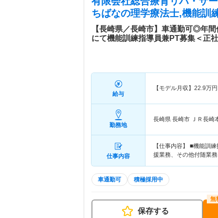
有限会社総合療育リハ・サー
ちばな
の理学療法士,機能訓練
【長崎県／長崎市】車通勤可◎年間
にて機能訓練指導員兼PT募集＜正
【モデル月収】
22.9
万円
給与
長崎県 長崎市
ＪＲ長崎
勤務地
【仕事内容】 ■機能訓
援業務、その他付随業務
仕事内容
車通勤可
積極採用中
保存する