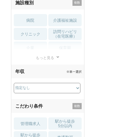
施設種別
病院
介護福祉施設
訪問リハビリ
クリニック
（在宅医療）
企業
保育園
もっと見る
小児リハビリ
整骨院
年収
※単一選択
接骨院
訪問マッサージ
薬局・
その他
ドラッグストア
こだわり条件
駅から徒歩
管理職求人
5分以内
駅から徒歩