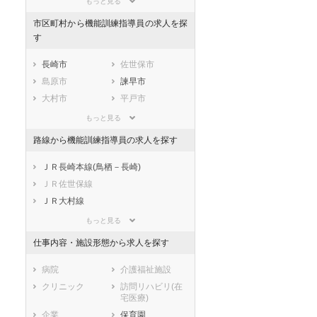
もっと見る
東京都
神奈川県
新潟県
市区町村から機能訓練指導員の求人を探
山梨県
長野県
富山県
す
石川県
福井県
岐阜県
長崎市
佐世保市
静岡県
愛知県
三重県
島原市
諫早市
滋賀県
京都府
大阪府
大村市
平戸市
兵庫県
奈良県
和歌山県
松浦市
対馬市
鳥取県
島根県
岡山県
もっと見る
壱岐市
五島市
広島県
山口県
徳島県
路線から機能訓練指導員の求人を探す
西海市
雲仙市
香川県
愛媛県
高知県
南島原市
西彼杵郡長与町
ＪＲ長崎本線(鳥栖－長崎)
福岡県
佐賀県
長崎県
西彼杵郡時津町
東彼杵郡東彼杵
ＪＲ佐世保線
熊本県
大分県
宮崎県
町
ＪＲ大村線
鹿児島県
沖縄県
東彼杵郡川棚町
東彼杵郡波佐見
松浦鉄道西九州線
もっと見る
町
島原鉄道
北松浦郡小値賀
北松浦郡佐々町
仕事内容・施設形態から求人を探す
町
長崎電気軌道本線
南松浦郡新上五
病院
介護福祉施設
島町
クリニック
訪問リハビリ(在
宅医療)
企業
保育園