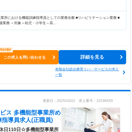
事業所における機能訓練指導員としての業務全般 ■リハビリテーション業務 ■
付随業務 ＜対象＞幼児・小学生～高…
詳細を見る
この求人を問い合わせる
有限会社総合療育リハ・サービスの求人
一覧
更新日：2025/10/22 求人番号：10198459
ビス 多機能型事業所め
指導員求人(正職員)
休日110日☆多機能型事業所