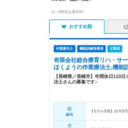
（1～9件目を表示中）
おすすめ順
作業療法士
機能訓練指導員
正職員
有限会社総合療育リハ・サー
ほくよう
の作業療法士,機能
【長崎県／長崎市】年間休日110
法士さんの募集です♪
【モデル月収】
22.9
万円
給与