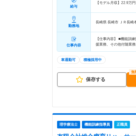
【モデル月収】
22.9
万円
給与
長崎県 長崎市
ＪＲ長崎
勤務地
【仕事内容】 ■機能訓
援業務、その他付随業務
仕事内容
車通勤可
積極採用中
保存する
理学療法士
機能訓練指導員
正職員