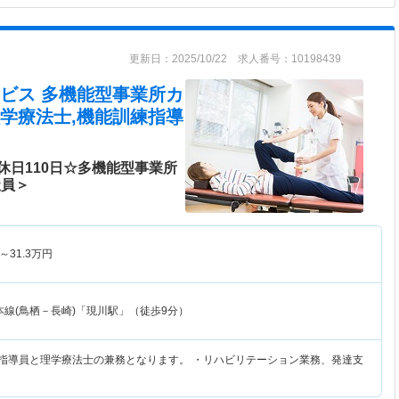
更新日：2025/10/22 求人番号：10198439
ビス 多機能型事業所カ
学療法士,機能訓練指導
休日110日☆多機能型事業所
社員＞
～
31.3
万円
本線(鳥栖－長崎)「現川駅」（徒歩9分）
練指導員と理学療法士の兼務となります。 ・リハビリテーション業務、発達支