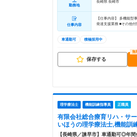
長崎県 長崎市
勤務地
【仕事内容】 多機能型
発達支援業務 ■その他
仕事内容
車通勤可
積極採用中
保存する
理学療法士
機能訓練指導員
正職員
有限会社総合療育リハ・サー
いほう
の理学療法士,機能訓練
【長崎県／諫早市】車通勤可◎年間