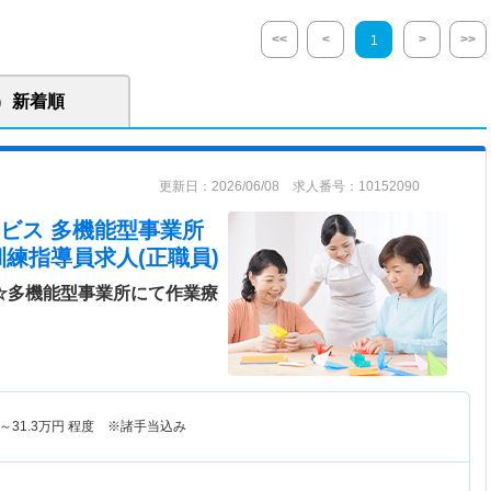
<<
<
>
>>
1
新着順
更新日：2026/06/08 求人番号：10152090
ビス 多機能型事業所
訓練指導員求人(正職員)
日☆多機能型事業所にて作業療
～
31.3
万円
程度 ※諸手当込み