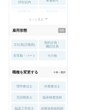
車通勤可
10分以内
未経験OK
新卒OK
もっと見る
残業少なめ
寮・借り上げ
雇用形態
託児所・
住宅手当・補助
育児補助
契約社員・
正社員(正職員)
土日祝休
無資格 OK
嘱託社員
非常勤・パート
積極採用中
WEB面接OK
その他
2027年4月入職可
夏～秋入職可
職種を変更する
※単一選択
1月入職可
理学療法士
作業療法士
言語聴覚士
臨床検査技師
臨床工学技士
診療放射線技師