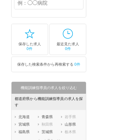
保存した求人
最近見た求人
0件
0件
保存した検索条件から再検索する
0件
機能訓練指導員の求人を絞り込む
都道府県から機能訓練指導員の求人を探
す
北海道
青森県
岩手県
宮城県
秋田県
山形県
福島県
茨城県
栃木県
群馬県
埼玉県
千葉県