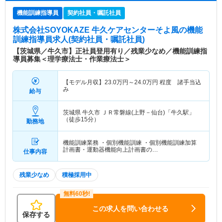
機能訓練指導員
契約社員・嘱託社員
株式会社SOYOKAZE 牛久ケアセンターそよ風
の機能
訓練指導員求人(契約社員・嘱託社員)
【茨城県／牛久市】正社員登用有り／残業少なめ／機能訓練指
導員募集＜理学療法士・作業療法士＞
【モデル月収】
23.0
万円～
24.0
万円
程度 諸手当込
み
給与
茨城県 牛久市
ＪＲ常磐線(上野－仙台)「牛久駅」
（徒歩15分）
勤務地
機能訓練業務 ・個別機能訓練 ・個別機能訓練加算
計画書・運動器機能向上計画書の…
仕事内容
残業少なめ
積極採用中
この求人を問い合わせる
保存する