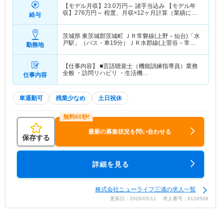
【モデル月収】
23.0
万円～
諸手当込み 【モデル年
収】
276
万円～
程度、月収×12ヶ月計算（業績によ
給与
り別途賞与支給）
茨城県 東茨城郡茨城町
ＪＲ常磐線(上野－仙台)「水
戸駅」（バス・車19分）ＪＲ水郡線(上菅谷－常陸
勤務地
太田)「水戸駅」（バス・車19分） 他
【仕事内容】 ■言語聴覚士（機能訓練指導員）業務
全般 ・訪問リハビリ ・生活機…
仕事内容
車通勤可
残業少なめ
土日祝休
最新の募集状況を問い合わせる
保存する
詳細を見る
株式会社ニューライフ三浦の求人一覧
更新日：2026/05/11 求人番号：9126509