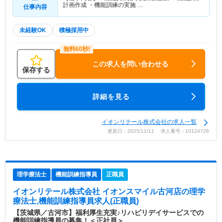
計画作成 ・機能訓練の実施 …
仕事内容
未経験OK
積極採用中
この求人を問い合わせる
保存する
詳細を見る
イオンリテール株式会社の求人一覧
更新日：2025/12/11 求人番号：10124726
理学療法士
機能訓練指導員
正職員
イオンリテール株式会社 イオンスマイル古河店
の理学
療法士,機能訓練指導員求人(正職員)
【茨城県／古河市】福利厚生充実♪リハビリデイサービスでの
機能訓練指導員の募集！＜正社員＞