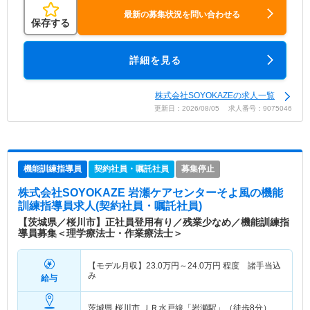
最新の募集状況を問い合わせる
保存する
詳細を見る
株式会社SOYOKAZEの求人一覧
更新日：2026/08/05 求人番号：9075046
機能訓練指導員
契約社員・嘱託社員
募集停止
株式会社SOYOKAZE 岩瀬ケアセンターそよ風
の機能
訓練指導員求人(契約社員・嘱託社員)
【茨城県／桜川市】正社員登用有り／残業少なめ／機能訓練指
導員募集＜理学療法士・作業療法士＞
【モデル月収】
23.0
万円～
24.0
万円
程度 諸手当込
み
給与
茨城県 桜川市
ＪＲ水戸線「岩瀬駅」（徒歩8分）