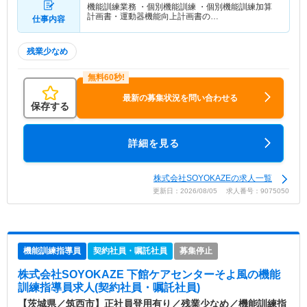
機能訓練業務 ・個別機能訓練 ・個別機能訓練加算
計画書・運動器機能向上計画書の…
仕事内容
残業少なめ
最新の募集状況を問い合わせる
保存する
詳細を見る
株式会社SOYOKAZEの求人一覧
更新日：2026/08/05 求人番号：9075050
機能訓練指導員
契約社員・嘱託社員
募集停止
株式会社SOYOKAZE 下館ケアセンターそよ風
の機能
訓練指導員求人(契約社員・嘱託社員)
【茨城県／筑西市】正社員登用有り／残業少なめ／機能訓練指