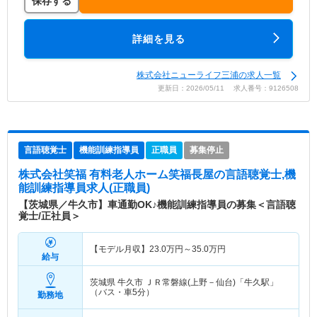
保存する
詳細を見る
株式会社ニューライフ三浦の求人一覧
更新日：2026/05/11 求人番号：9126508
言語聴覚士
機能訓練指導員
正職員
募集停止
株式会社笑福 有料老人ホーム笑福長屋
の言語聴覚士,機
能訓練指導員求人(正職員)
【茨城県／牛久市】車通勤OK♪機能訓練指導員の募集＜言語聴
覚士/正社員＞
【モデル月収】
23.0
万円～
35.0
万円
給与
茨城県 牛久市
ＪＲ常磐線(上野－仙台)「牛久駅」
（バス・車5分）
勤務地