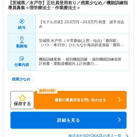
【茨城県／水戸市】正社員登用有り／残業少なめ／機能訓練指
導員募集＜理学療法士・作業療法士＞
【モデル月収】
23.0
万円～
24.0
万円
程度 諸手当込
み
給与
茨城県 水戸市
ＪＲ常磐線(上野－仙台)「勝田駅」
（バス・車15分）ひたちなか海浜鉄道湊線「勝田
勤務地
駅」（バス・車15分）
機能訓練業務 ・個別機能訓練 ・個別機能訓練加算
計画書・運動器機能向上計画書の…
仕事内容
残業少なめ
最新の募集状況を問い合わせる
保存する
詳細を見る
株式会社SOYOKAZEの求人一覧