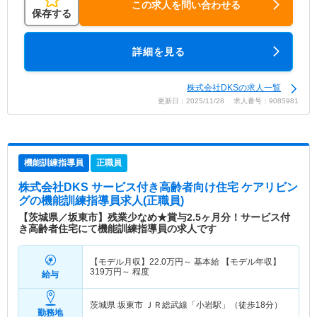
この求人を問い合わせる
保存する
詳細を見る
株式会社DKSの求人一覧
更新日：2025/11/28 求人番号：9085981
機能訓練指導員
正職員
株式会社DKS サービス付き高齢者向け住宅 ケアリビン
グ
の機能訓練指導員求人(正職員)
【茨城県／坂東市】残業少なめ★賞与2.5ヶ月分！サービス付
き高齢者住宅にて機能訓練指導員の求人です
【モデル月収】
22.0
万円～
基本給 【モデル年収】
319
万円～
程度
給与
茨城県 坂東市
ＪＲ総武線「小岩駅」（徒歩18分）
勤務地