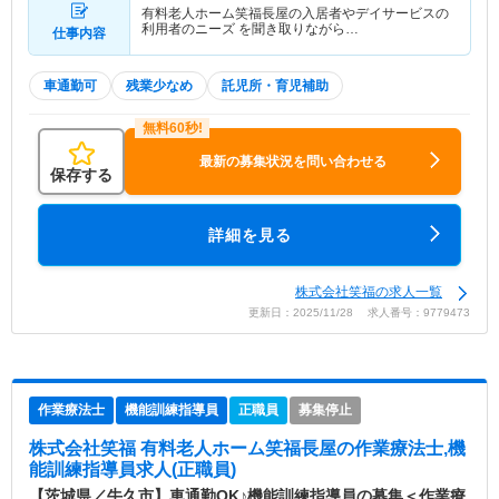
有料老人ホーム笑福長屋の入居者やデイサービスの
利用者のニーズ を聞き取りながら…
仕事内容
車通勤可
残業少なめ
託児所・育児補助
最新の募集状況を問い合わせる
保存する
詳細を見る
株式会社笑福の求人一覧
更新日：2025/11/28 求人番号：9779473
作業療法士
機能訓練指導員
正職員
募集停止
株式会社笑福 有料老人ホーム笑福長屋
の作業療法士,機
能訓練指導員求人(正職員)
【茨城県／牛久市】車通勤OK♪機能訓練指導員の募集＜作業療