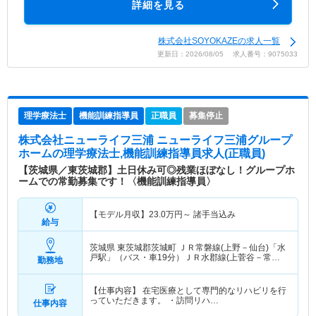
詳細を見る
株式会社SOYOKAZEの求人一覧
更新日：2026/08/05 求人番号：9075033
理学療法士
機能訓練指導員
正職員
募集停止
株式会社ニューライフ三浦 ニューライフ三浦グループ
ホーム
の理学療法士,機能訓練指導員求人(正職員)
【茨城県／東茨城郡】土日休み可◎残業ほぼなし！グループホ
ームでの常勤募集です！〈機能訓練指導員〉
【モデル月収】
23.0
万円～
諸手当込み
給与
茨城県 東茨城郡茨城町
ＪＲ常磐線(上野－仙台)「水
戸駅」（バス・車19分）ＪＲ水郡線(上菅谷－常陸
勤務地
太田)「水戸駅」（バス・車19分） 他
【仕事内容】 在宅医療として専門的なリハビリを行
っていただきます。 ・訪問リハ…
仕事内容