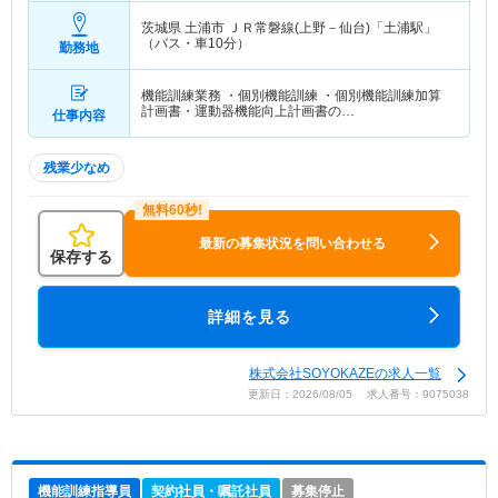
茨城県 土浦市
ＪＲ常磐線(上野－仙台)「土浦駅」
（バス・車10分）
勤務地
機能訓練業務 ・個別機能訓練 ・個別機能訓練加算
計画書・運動器機能向上計画書の…
仕事内容
残業少なめ
最新の募集状況を問い合わせる
保存する
詳細を見る
株式会社SOYOKAZEの求人一覧
更新日：2026/08/05 求人番号：9075038
機能訓練指導員
契約社員・嘱託社員
募集停止