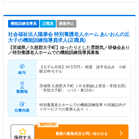
機能訓練指導員
正職員
募集停止
社会福祉法人陽康会 特別養護老人ホーム あいおんの丘
大子
の機能訓練指導員求人(正職員)
【茨城県／久慈郡大子町】ゆったりとした雰囲気／研修会あり
／特別養護老人ホームでの機能訓練指導員募集
【モデル月収】
34.5
万円～
程度 諸手当込み ※経
験10年モデル
給与
茨城県 久慈郡大子町
ＪＲ水郡線(上菅谷－常陸太田)
「常陸大子駅」（バス・車15分）
勤務地
特別養護老人ホームでの機能訓練指導 ※同施設内デ
イサービスでの業務もあり ＜…
仕事内容
最新の募集状況を問い合わせる
保存する