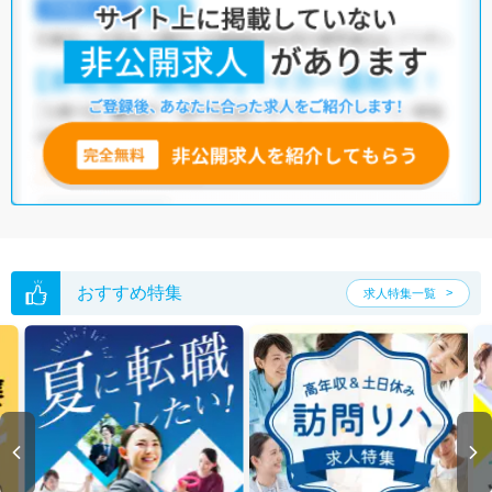
・
土日祝休
・
積極採用中
・
新卒OK
・
正社員(正職員)
・
介護福祉
施設
・
その他
他の条件でも人気の求人がございますので、「こだわり条件」から検索
いただくか、お気軽にお問い合わせください。
全国の機能訓練指導員求人
から検索いただくことも可能です。
無料転職支援サービス
にお申し込みいただくと、ご希望条件をヒアリン
グした上で求人をご提案いたします。
ご希望条件がまだ定まっていない方は
人気の希望条件をピックアップし
た求人特集
をぜひご活用ください。
転職支援の他、情報収集や募集状況の確認も、お気軽にご相談くださ
い。
おすすめ特集
求人特集一覧