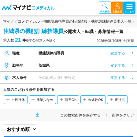
マイナビコメディカル
機能訓練指導員の転職情報
機能訓練指導員求人一覧
茨城県の機能訓練指導員
公開求人・転職・募集情報一覧
21
求人数
件
※非公開求人を除く
2026年08月08日(土)更新
職種
機能訓練指導員
変更する
勤務地
茨城県
変更する
求人条件
その他求人条件未設定
変更する
人気のこだわり条件を追加する
土日祝休
残業少なめ
新卒OK
未経験OK
正社員
この検索条件を保存する
条件をクリア