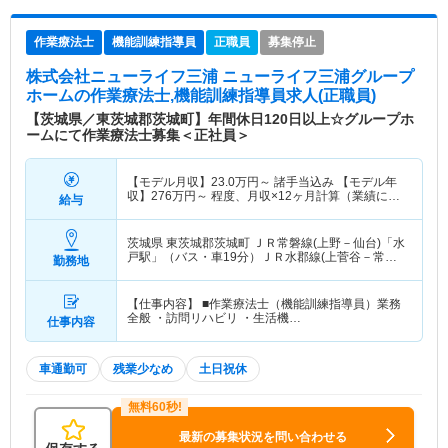
作業療法士
機能訓練指導員
正職員
募集停止
株式会社ニューライフ三浦 ニューライフ三浦グループ
ホーム
の作業療法士,機能訓練指導員求人(正職員)
【茨城県／東茨城郡茨城町】年間休日120日以上☆グループホ
ームにて作業療法士募集＜正社員＞
【モデル月収】
23.0
万円～
諸手当込み 【モデル年
収】
276
万円～
程度、月収×12ヶ月計算（業績によ
給与
り別途賞与支給）
茨城県 東茨城郡茨城町
ＪＲ常磐線(上野－仙台)「水
戸駅」（バス・車19分）ＪＲ水郡線(上菅谷－常陸
勤務地
太田)「水戸駅」（バス・車19分） 他
【仕事内容】 ■作業療法士（機能訓練指導員）業務
全般 ・訪問リハビリ ・生活機…
仕事内容
車通勤可
残業少なめ
土日祝休
最新の募集状況を問い合わせる