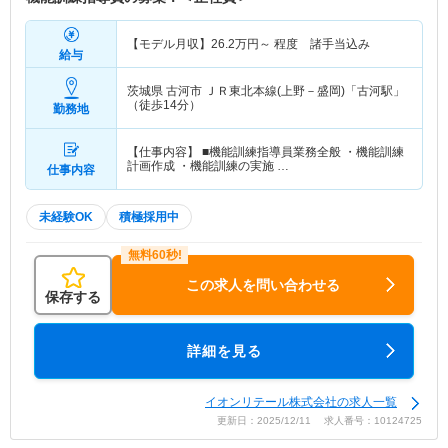
【モデル月収】
26.2
万円～
程度 諸手当込み
給与
茨城県 古河市
ＪＲ東北本線(上野－盛岡)「古河駅」
（徒歩14分）
勤務地
【仕事内容】 ■機能訓練指導員業務全般 ・機能訓練
計画作成 ・機能訓練の実施 …
仕事内容
未経験OK
積極採用中
この求人を問い合わせる
保存する
詳細を見る
イオンリテール株式会社の求人一覧
更新日：2025/12/11 求人番号：10124725