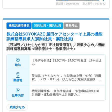
更新日：2026/08/05 求人番号：9075042
機能訓練指導員
契約社員・嘱託社員
募集停止
株式会社SOYOKAZE 勝田ケアセンターそよ風
の機能
訓練指導員求人(契約社員・嘱託社員)
【茨城県／ひたちなか市】正社員登用有り／残業少なめ／機能
訓練指導員募集＜理学療法士・作業療法士＞
【モデル月収】
23.0
万円～
24.0
万円
程度 諸手当込
み
給与
茨城県 ひたちなか市
ＪＲ常磐線(上野－仙台)「勝田
駅」（バス・車15分）ひたちなか海浜鉄道湊線「勝
勤務地
田駅」（バス・車15分）
機能訓練業務 ・個別機能訓練 ・個別機能訓練加算
計画書・運動器機能向上計画書の…
仕事内容
残業少なめ