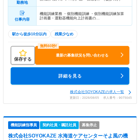
勤務地
機能訓練業務 ・個別機能訓練 ・個別機能訓練加算
計画書・運動器機能向上計画書の…
仕事内容
駅から徒歩10分以内
残業少なめ
最新の募集状況を問い合わせる
保存する
詳細を見る
株式会社SOYOKAZEの求人一覧
更新日：2026/08/05 求人番号：9075045
機能訓練指導員
契約社員・嘱託社員
募集停止
株式会社SOYOKAZE 水海道ケアセンターそよ風
の機