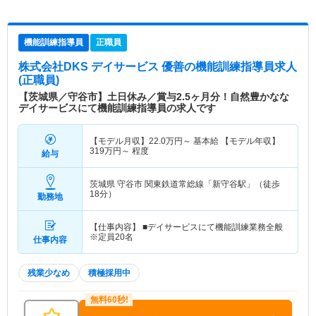
機能訓練指導員
正職員
株式会社DKS デイサービス 優善
の機能訓練指導員求人
(正職員)
【茨城県／守谷市】土日休み／賞与2.5ヶ月分！自然豊かなな
デイサービスにて機能訓練指導員の求人です
【モデル月収】
22.0
万円～
基本給 【モデル年収】
319
万円～
程度
給与
茨城県 守谷市
関東鉄道常総線「新守谷駅」（徒歩
18分）
勤務地
【仕事内容】 ■デイサービスにて機能訓練業務全般
※定員20名
仕事内容
残業少なめ
積極採用中