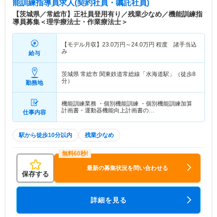
能訓練指導員求人(契約社員・嘱託社員)
【茨城県／常総市】正社員登用有り／残業少なめ／機能訓練指
導員募集＜理学療法士・作業療法士＞
【モデル月収】
23.0
万円～
24.0
万円
程度 諸手当込
み
給与
茨城県 常総市
関東鉄道常総線「水海道駅」（徒歩8
分）
勤務地
機能訓練業務 ・個別機能訓練 ・個別機能訓練加算
計画書・運動器機能向上計画書の…
仕事内容
駅から徒歩10分以内
残業少なめ
最新の募集状況を問い合わせる
保存する
詳細を見る