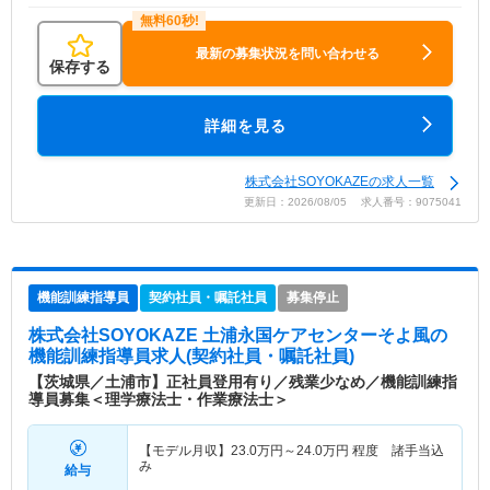
最新の募集状況を問い合わせる
保存する
詳細を見る
株式会社SOYOKAZEの求人一覧
更新日：2026/08/05 求人番号：9075041
機能訓練指導員
契約社員・嘱託社員
募集停止
株式会社SOYOKAZE 土浦永国ケアセンターそよ風
の
機能訓練指導員求人(契約社員・嘱託社員)
【茨城県／土浦市】正社員登用有り／残業少なめ／機能訓練指
導員募集＜理学療法士・作業療法士＞
【モデル月収】
23.0
万円～
24.0
万円
程度 諸手当込
み
給与