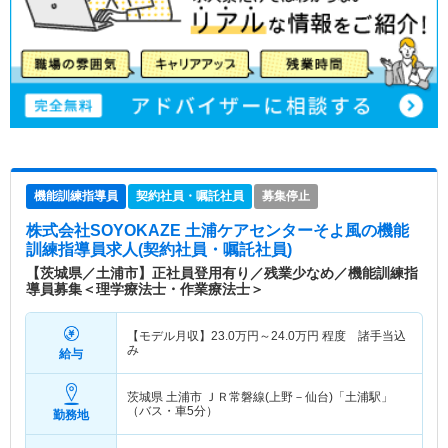
機能訓練指導員
契約社員・嘱託社員
募集停止
株式会社SOYOKAZE 土浦ケアセンターそよ風
の機能
訓練指導員求人(契約社員・嘱託社員)
【茨城県／土浦市】正社員登用有り／残業少なめ／機能訓練指
導員募集＜理学療法士・作業療法士＞
【モデル月収】
23.0
万円～
24.0
万円
程度 諸手当込
み
給与
茨城県 土浦市
ＪＲ常磐線(上野－仙台)「土浦駅」
（バス・車5分）
勤務地