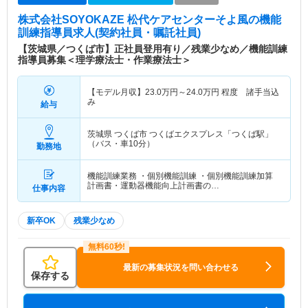
株式会社SOYOKAZE 松代ケアセンターそよ風
の機能
訓練指導員求人(契約社員・嘱託社員)
【茨城県／つくば市】正社員登用有り／残業少なめ／機能訓練
指導員募集＜理学療法士・作業療法士＞
【モデル月収】
23.0
万円～
24.0
万円
程度 諸手当込
み
給与
茨城県 つくば市
つくばエクスプレス「つくば駅」
（バス・車10分）
勤務地
機能訓練業務 ・個別機能訓練 ・個別機能訓練加算
計画書・運動器機能向上計画書の…
仕事内容
新卒OK
残業少なめ
最新の募集状況を問い合わせる
保存する