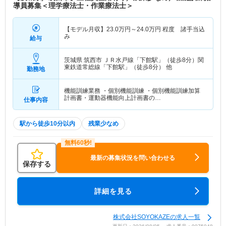
導員募集＜理学療法士・作業療法士＞
【モデル月収】
23.0
万円～
24.0
万円
程度 諸手当込
み
給与
茨城県 筑西市
ＪＲ水戸線「下館駅」（徒歩8分）関
東鉄道常総線「下館駅」（徒歩8分） 他
勤務地
機能訓練業務 ・個別機能訓練 ・個別機能訓練加算
計画書・運動器機能向上計画書の…
仕事内容
駅から徒歩10分以内
残業少なめ
最新の募集状況を問い合わせる
保存する
詳細を見る
株式会社SOYOKAZEの求人一覧