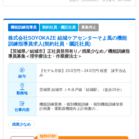
更新日：2026/08/05 求人番号：9075048
機能訓練指導員
契約社員・嘱託社員
募集停止
株式会社SOYOKAZE 結城ケアセンターそよ風
の機能
訓練指導員求人(契約社員・嘱託社員)
【茨城県／結城市】正社員登用有り／残業少なめ／機能訓練指
導員募集＜理学療法士・作業療法士＞
【モデル月収】
23.0
万円～
24.0
万円
程度 諸手当込
み
給与
茨城県 結城市
ＪＲ水戸線「結城駅」（徒歩15分）
勤務地
機能訓練業務 ・個別機能訓練 ・個別機能訓練加算
計画書・運動器機能向上計画書の…
仕事内容
残業少なめ