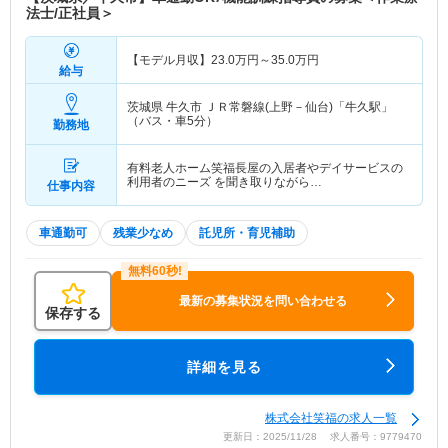
法士/正社員＞
【モデル月収】
23.0
万円～
35.0
万円
給与
茨城県 牛久市
ＪＲ常磐線(上野－仙台)「牛久駅」
（バス・車5分）
勤務地
有料老人ホーム笑福長屋の入居者やデイサービスの
利用者のニーズ を聞き取りながら…
仕事内容
車通勤可
残業少なめ
託児所・育児補助
最新の募集状況を問い合わせる
保存する
詳細を見る
株式会社笑福の求人一覧
更新日：2025/11/28 求人番号：9779470