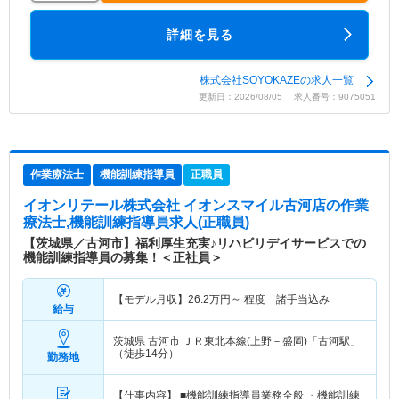
詳細を見る
株式会社SOYOKAZEの求人一覧
更新日：2026/08/05 求人番号：9075051
作業療法士
機能訓練指導員
正職員
イオンリテール株式会社 イオンスマイル古河店
の作業
療法士,機能訓練指導員求人(正職員)
【茨城県／古河市】福利厚生充実♪リハビリデイサービスでの
機能訓練指導員の募集！＜正社員＞
【モデル月収】
26.2
万円～
程度 諸手当込み
給与
茨城県 古河市
ＪＲ東北本線(上野－盛岡)「古河駅」
（徒歩14分）
勤務地
【仕事内容】 ■機能訓練指導員業務全般 ・機能訓練