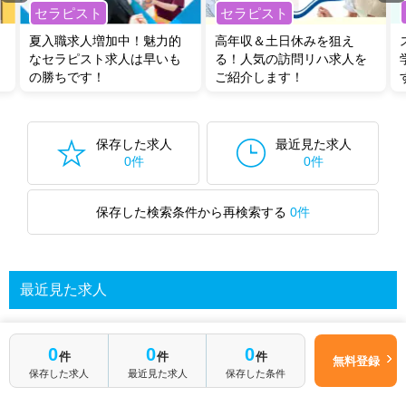
セラピスト
セラピスト
夏入職求人増加中！魅力的
高年収＆土日休みを狙え
なセラピスト求人は早いも
る！人気の訪問リハ求人を
の勝ちです！
ご紹介します！
保存した求人
最近見た求人
0件
0件
保存した検索条件から再検索する
0件
最近見た求人
0
0
0
あなたが最近見た求人を表示します
件
件
件
無料登録
保存した求人
最近見た求人
保存した条件
求人を探してみる