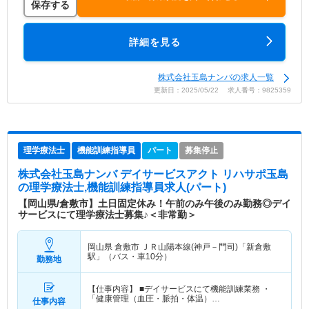
保存する
詳細を見る
株式会社玉島ナンバの求人一覧
更新日：2025/05/22 求人番号：9825359
理学療法士
機能訓練指導員
パート
募集停止
株式会社玉島ナンバ デイサービスアクト リハサポ玉島
の理学療法士,機能訓練指導員求人(パート)
【岡山県/倉敷市】土日固定休み！午前のみ午後のみ勤務◎デイ
サービスにて理学療法士募集♪＜非常勤＞
岡山県 倉敷市
ＪＲ山陽本線(神戸－門司)「新倉敷
駅」（バス・車10分）
勤務地
【仕事内容】 ■デイサービスにて機能訓練業務 ・
「健康管理（血圧・脈拍・体温）…
仕事内容