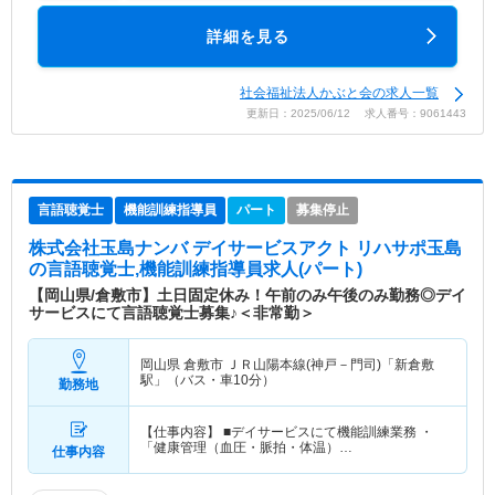
詳細を見る
社会福祉法人かぶと会の求人一覧
更新日：2025/06/12 求人番号：9061443
言語聴覚士
機能訓練指導員
パート
募集停止
株式会社玉島ナンバ デイサービスアクト リハサポ玉島
の言語聴覚士,機能訓練指導員求人(パート)
【岡山県/倉敷市】土日固定休み！午前のみ午後のみ勤務◎デイ
サービスにて言語聴覚士募集♪＜非常勤＞
岡山県 倉敷市
ＪＲ山陽本線(神戸－門司)「新倉敷
駅」（バス・車10分）
勤務地
【仕事内容】 ■デイサービスにて機能訓練業務 ・
「健康管理（血圧・脈拍・体温）…
仕事内容