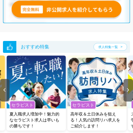
無料転職支援サービス
にお申し込みいただくと、ご希望条件をヒアリン
グした上で求人をご提案いたします。
ご希望条件がまだ定まっていない方は
人気の希望条件をピックアップし
た求人特集
をぜひご活用ください。
転職支援の他、情報収集や募集状況の確認も、お気軽にご相談くださ
い。
おすすめ特集
求人特集一覧
セラピスト
セラピスト
夏入職求人増加中！魅力的
高年収＆土日休みを狙え
なセラピスト求人は早いも
る！人気の訪問リハ求人を
の勝ちです！
ご紹介します！