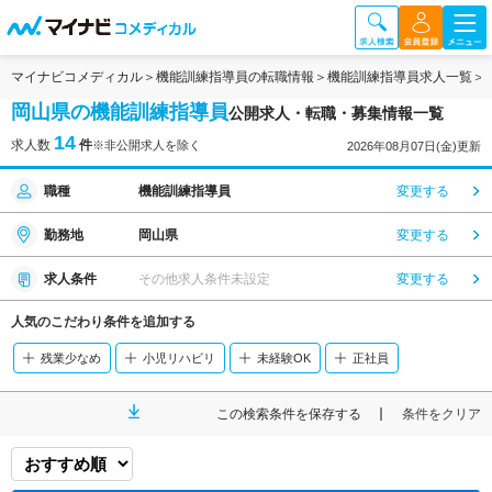
マイナビコメディカル
機能訓練指導員の転職情報
機能訓練指導員求人一覧
岡山県の機能訓練指導員
公開求人・転職・募集情報一覧
14
求人数
件
※非公開求人を除く
2026年08月07日(金)更新
職種
機能訓練指導員
変更する
勤務地
岡山県
変更する
求人条件
その他求人条件未設定
変更する
人気のこだわり条件を追加する
残業少なめ
小児リハビリ
未経験OK
正社員
この検索条件を保存する
条件をクリア