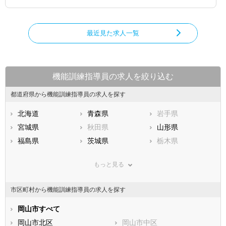
最近見た求人一覧
機能訓練指導員の求人を絞り込む
都道府県から機能訓練指導員の求人を探す
北海道
青森県
岩手県
宮城県
秋田県
山形県
福島県
茨城県
栃木県
群馬県
埼玉県
千葉県
もっと見る
東京都
神奈川県
新潟県
山梨県
長野県
富山県
市区町村から機能訓練指導員の求人を探す
石川県
福井県
岐阜県
静岡県
岡山市すべて
愛知県
三重県
滋賀県
岡山市北区
京都府
岡山市中区
大阪府