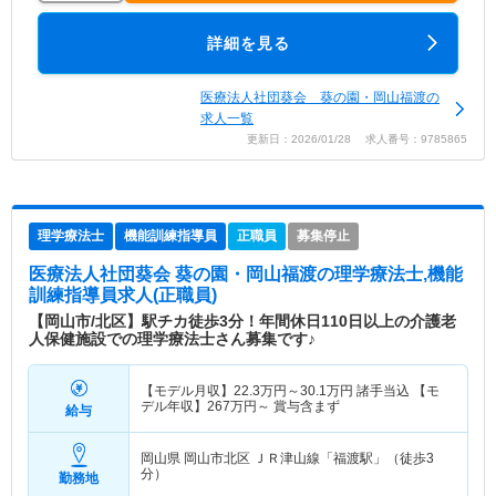
詳細を見る
医療法人社団葵会 葵の園・岡山福渡の
求人一覧
更新日：2026/01/28 求人番号：9785865
理学療法士
機能訓練指導員
正職員
募集停止
医療法人社団葵会 葵の園・岡山福渡
の理学療法士,機能
訓練指導員求人(正職員)
【岡山市/北区】駅チカ徒歩3分！年間休日110日以上の介護老
人保健施設での理学療法士さん募集です♪
【モデル月収】
22.3
万円～
30.1
万円
諸手当込 【モ
デル年収】
267
万円～
賞与含まず
給与
岡山県 岡山市北区
ＪＲ津山線「福渡駅」（徒歩3
分）
勤務地