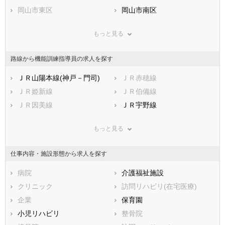
兵庫県
岡山市東区
奈良県
岡山市南区
和歌山県
鳥取県
市部
島根県
岡山県
もっと見る
広島県
倉敷市
山口県
津山市
徳島県
香川県
玉野市
愛媛県
笠岡市
高知県
路線から機能訓練指導員の求人を探す
福岡県
井原市
佐賀県
総社市
長崎県
熊本県
高梁市
ＪＲ山陽本線(神戸－門司)
大分県
新見市
ＪＲ赤穂線
宮崎県
鹿児島県
備前市
ＪＲ姫新線
沖縄県
瀬戸内市
ＪＲ伯備線
赤磐市
ＪＲ因美線
真庭市
ＪＲ宇野線
美作市
ＪＲ本四備讃線(茶屋町－児
浅口市
ＪＲ吉備線
島)
もっと見る
和気郡和気町
都窪郡早島町
ＪＲ芸備線
ＪＲ津山線
浅口郡里庄町
小田郡矢掛町
仕事内容・施設形態から求人を探す
智頭急行
水島臨海鉄道
真庭郡新庄村
苫田郡鏡野町
井原鉄道
岡山電気軌道東山線
勝田郡勝央町
病院
勝田郡奈義町
介護福祉施設
岡山電気軌道清輝橋線
英田郡西粟倉村
クリニック
久米郡久米南町
訪問リハビリ(在宅医療)
久米郡美咲町
企業
加賀郡吉備中央町
保育園
小児リハビリ
整骨院