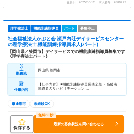
更新日：2025/06/12 求人番号：9880272
理学療法士
機能訓練指導員
パート
募集停止
社会福祉法人かぶと会 瀬戸内荘デイサービスセンター
の理学療法士,機能訓練指導員求人(パート)
【岡山県／笠岡市】デイサービスでの機能訓練指導員募集です
《理学療法士パート》
岡山県 笠岡市
勤務地
【仕事内容】 ■機能訓練指導員業務全般 ・高齢者・
障碍者のリハビリテーション …
仕事内容
車通勤可
未経験OK
最新の募集状況を問い合わせる
保存する