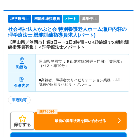
理学療法士
機能訓練指導員
パート
募集停止
社会福祉法人かぶと会 特別養護老人ホーム瀬戸内荘
の
理学療法士,機能訓練指導員求人(パート)
【岡山県／笠岡市】週3日～・1日3時間～OK◎施設での機能訓
練指導員募集！＜理学療法士／パート＞
岡山県 笠岡市
ＪＲ山陽本線(神戸－門司)「笠岡駅」
（バス・車10分）
勤務地
■高齢者、障碍者のリハビリテーション業務 ・ADL
訓練や個別リハビリ ・グルー…
仕事内容
車通勤可
最新の募集状況を問い合わせる
保存する