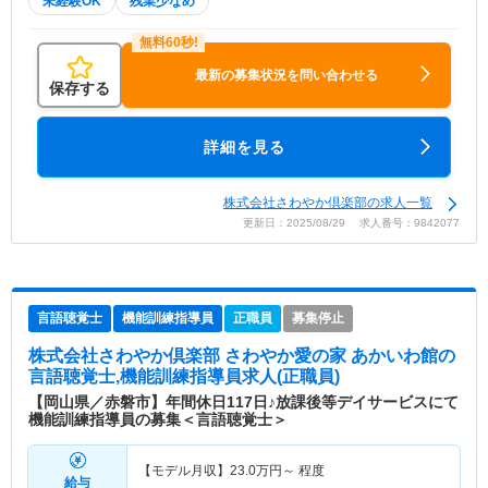
未経験OK
残業少なめ
最新の募集状況を問い合わせる
保存する
詳細を見る
株式会社さわやか倶楽部の求人一覧
更新日：2025/08/29 求人番号：9842077
言語聴覚士
機能訓練指導員
正職員
募集停止
株式会社さわやか倶楽部 さわやか愛の家 あかいわ館
の
言語聴覚士,機能訓練指導員求人(正職員)
【岡山県／赤磐市】年間休日117日♪放課後等デイサービスにて
機能訓練指導員の募集＜言語聴覚士＞
【モデル月収】
23.0
万円～
程度
給与