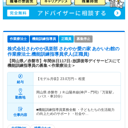
作業療法士
機能訓練指導員
正職員
募集停止
株式会社さわやか倶楽部 さわやか愛の家 あかいわ館
の
作業療法士,機能訓練指導員求人(正職員)
【岡山県／赤磐市】年間休日117日♪放課後等デイサービスにて
機能訓練指導員の募集＜作業療法士＞
【モデル月収】
23.0
万円～
程度
給与
岡山県 赤磐市
ＪＲ山陽本線(神戸－門司)「万富駅」
（バス・車10分）
勤務地
■機能訓練指導員業務全般 ・子どもたちの生活能力
の向上ためのサポート ・社会や…
仕事内容