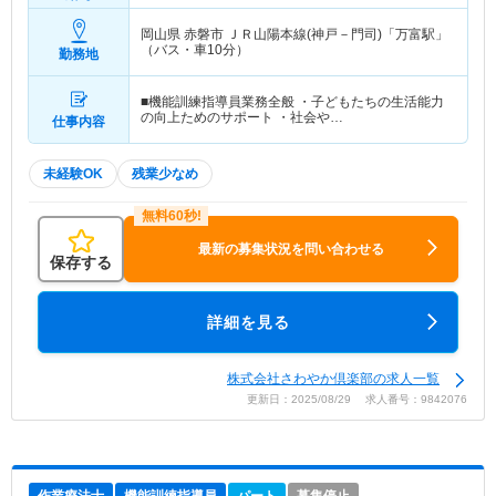
岡山県 赤磐市
ＪＲ山陽本線(神戸－門司)「万富駅」
（バス・車10分）
勤務地
■機能訓練指導員業務全般 ・子どもたちの生活能力
の向上ためのサポート ・社会や…
仕事内容
未経験OK
残業少なめ
最新の募集状況を問い合わせる
保存する
詳細を見る
株式会社さわやか倶楽部の求人一覧
更新日：2025/08/29 求人番号：9842076