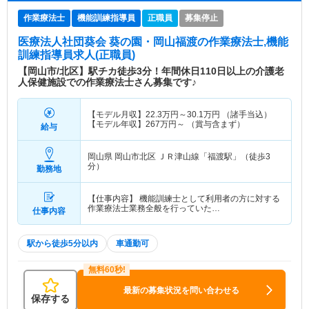
作業療法士
機能訓練指導員
正職員
募集停止
医療法人社団葵会 葵の園・岡山福渡
の作業療法士,機能
訓練指導員求人(正職員)
【岡山市/北区】駅チカ徒歩3分！年間休日110日以上の介護老
人保健施設での作業療法士さん募集です♪
【モデル月収】
22.3
万円～
30.1
万円
（諸手当込）
【モデル年収】
267
万円～
（賞与含まず）
給与
岡山県 岡山市北区
ＪＲ津山線「福渡駅」（徒歩3
分）
勤務地
【仕事内容】 機能訓練士として利用者の方に対する
作業療法士業務全般を行っていた…
仕事内容
駅から徒歩5分以内
車通勤可
最新の募集状況を問い合わせる
保存する