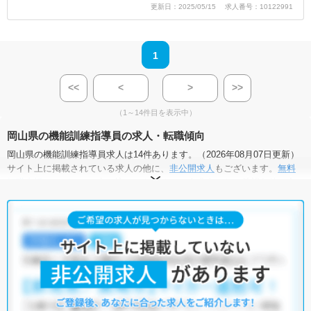
更新日：2025/05/15 求人番号：10122991
1
<<
<
>
>>
（1～14件目を表示中）
岡山県の機能訓練指導員の求人・転職傾向
岡山県の機能訓練指導員求人は14件あります。（2026年08月07日更新）
サイト上に掲載されている求人の他に、
非公開求人
もございます。
無料
転職支援サービス
にお申し込みいただくと、全求人からご希望条件に合
う求人を提案させていただきます。
岡山県の機能訓練指導員求人では以下のような条件が人気です。
・
残業少なめ
・
未経験OK
・
正社員(正職員)
・
非常勤・パート
・
介護福祉施設
・
小児リハビリ
・
保育園
他の条件でも人気の求人がございますので、「こだわり条件」から検索
いただくか、お気軽にお問い合わせください。
全国の機能訓練指導員求人
から検索いただくことも可能です。