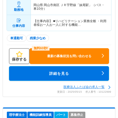
岡山県 岡山市南区
ＪＲ宇野線「妹尾駅」（バス・
車10分）
勤務地
【仕事内容】 ■リハビリテーション業務全般 ・利用
者様お一人お一人に対する機能…
仕事内容
車通勤可
残業少なめ
最新の募集状況を問い合わせる
保存する
詳細を見る
医療法人ふたば会の求人一覧
更新日：2025/05/15 求人番号：10122999
理学療法士
機能訓練指導員
パート
募集停止