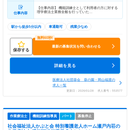
【仕事内容】 機能訓練士として利用者の方に対する
理学療法士業務全般を行っていた…
仕事内容
駅から徒歩5分以内
車通勤可
残業少なめ
最新の募集状況を問い合わせる
保存する
詳細を見る
医療法人社団葵会 葵の園・岡山福渡の
求人一覧
更新日：2026/01/28 求人番号：553577
作業療法士
機能訓練指導員
パート
募集停止
社会福祉法人かぶと会 特別養護老人ホーム瀬戸内荘
の