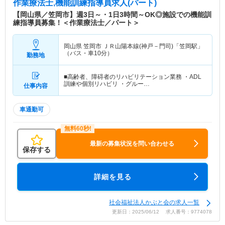
作業療法士,機能訓練指導員求人(パート)
【岡山県／笠岡市】週3日～・1日3時間～OK◎施設での機能訓
練指導員募集！＜作業療法士／パート＞
岡山県 笠岡市
ＪＲ山陽本線(神戸－門司)「笠岡駅」
（バス・車10分）
勤務地
■高齢者、障碍者のリハビリテーション業務 ・ADL
訓練や個別リハビリ ・グルー…
仕事内容
車通勤可
最新の募集状況を問い合わせる
保存する
詳細を見る
社会福祉法人かぶと会の求人一覧
更新日：2025/06/12 求人番号：9774078