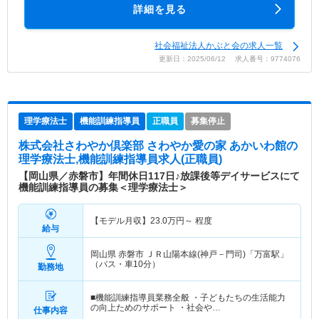
詳細を見る
社会福祉法人かぶと会の求人一覧
更新日：2025/06/12 求人番号：9774076
理学療法士
機能訓練指導員
正職員
募集停止
株式会社さわやか倶楽部 さわやか愛の家 あかいわ館
の
理学療法士,機能訓練指導員求人(正職員)
【岡山県／赤磐市】年間休日117日♪放課後等デイサービスにて
機能訓練指導員の募集＜理学療法士＞
【モデル月収】
23.0
万円～
程度
給与
岡山県 赤磐市
ＪＲ山陽本線(神戸－門司)「万富駅」
（バス・車10分）
勤務地
■機能訓練指導員業務全般 ・子どもたちの生活能力
の向上ためのサポート ・社会や…
仕事内容