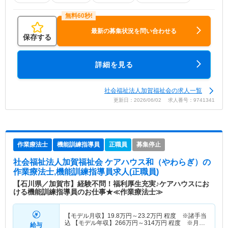
最新の募集状況を問い合わせる
保存する
詳細を見る
社会福祉法人加賀福祉会の求人一覧
更新日：2026/06/02 求人番号：9741341
作業療法士
機能訓練指導員
正職員
募集停止
社会福祉法人加賀福祉会 ケアハウス和（やわらぎ）
の
作業療法士,機能訓練指導員求人(正職員)
【石川県／加賀市】経験不問！福利厚生充実♪ケアハウスにお
ける機能訓練指導員のお仕事★≪作業療法士≫
【モデル月収】
19.8
万円～
23.2
万円
程度 ※諸手当
込 【モデル年収】
266
万円～
314
万円
程度 ※月収
給与