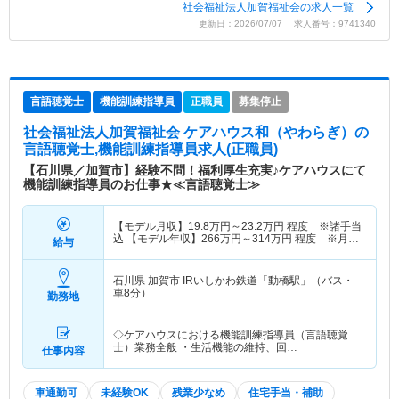
社会福祉法人加賀福祉会の求人一覧
更新日：2026/07/07 求人番号：9741340
言語聴覚士
機能訓練指導員
正職員
募集停止
社会福祉法人加賀福祉会 ケアハウス和（やわらぎ）
の
言語聴覚士,機能訓練指導員求人(正職員)
【石川県／加賀市】経験不問！福利厚生充実♪ケアハウスにて
機能訓練指導員のお仕事★≪言語聴覚士≫
【モデル月収】
19.8
万円～
23.2
万円
程度 ※諸手当
込 【モデル年収】
266
万円～
314
万円
程度 ※月収
給与
×12ヵ月＋賞与
石川県 加賀市
IRいしかわ鉄道「動橋駅」（バス・
車8分）
勤務地
◇ケアハウスにおける機能訓練指導員（言語聴覚
士）業務全般 ・生活機能の維持、回…
仕事内容
車通勤可
未経験OK
残業少なめ
住宅手当・補助