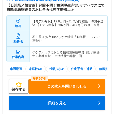
スを提供している法人です。 「いのちの仕合わせ
【石川県／加賀市】経験不問！福利厚生充実♪ケアハウスにて
を願うと同時に、今を懸命に生き、出遇う方々と朋
機能訓練指導員のお仕事★≪理学療法士≫
に成長する。」という法人理念のもと、利用される
方とかけがえのない「時間」と「いのち」を共に
【モデル月収】
19.8
万円～
23.2
万円
程度 ※諸手当
し、前向きに生きることができるよう「おもてなし
込 【モデル年収】
266
万円～
314
万円
程度 ※月収
給与
の心」を持って支援にあたっておられます。
×12ヵ月＋賞与
石川県 加賀市
IRいしかわ鉄道「動橋駅」（バス・
車8分）
勤務地
◇ケアハウスにおける機能訓練指導員（理学療法
士）業務全般 ・生活機能の維持、回…
仕事内容
車通勤可
未経験OK
残業少なめ
住宅手当・補助
積極採用
この求人を問い合わせる
保存する
詳細を見る