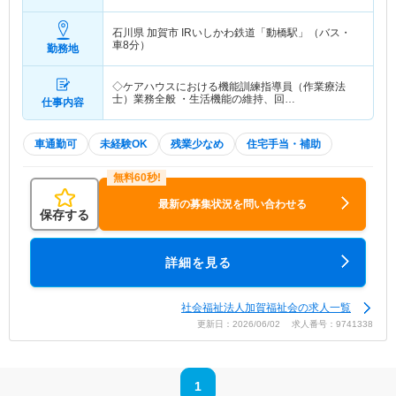
×12ヵ月＋賞与
石川県 加賀市
IRいしかわ鉄道「動橋駅」（バス・
車8分）
勤務地
◇ケアハウスにおける機能訓練指導員（作業療法
士）業務全般 ・生活機能の維持、回…
仕事内容
車通勤可
未経験OK
残業少なめ
住宅手当・補助
最新の募集状況を問い合わせる
保存する
詳細を見る
社会福祉法人加賀福祉会の求人一覧
更新日：2026/06/02 求人番号：9741338
1