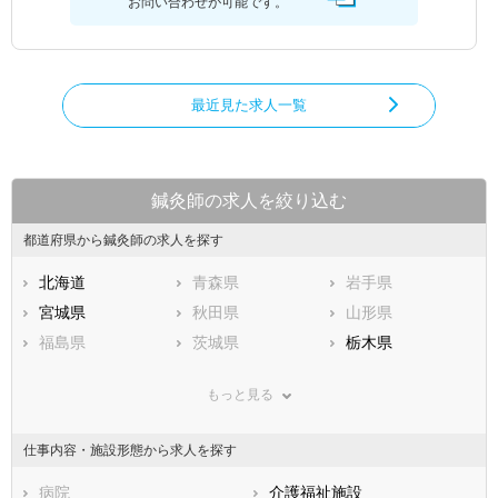
お問い合わせが可能です。
最近見た求人一覧
鍼灸師の求人を絞り込む
都道府県から鍼灸師の求人を探す
北海道
青森県
岩手県
宮城県
秋田県
山形県
福島県
茨城県
栃木県
群馬県
埼玉県
千葉県
もっと見る
東京都
神奈川県
新潟県
山梨県
長野県
富山県
仕事内容・施設形態から求人を探す
石川県
福井県
岐阜県
静岡県
病院
愛知県
介護福祉施設
三重県