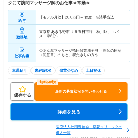
クにて訪問マッサージ師のお仕事≪常勤≫
【モデル月収】
20.0
万円～
程度 ※諸手当込
給与
東京都 あきる野市
ＪＲ五日市線「秋川駅」（バ
ス・車8分）
勤務地
◇あん摩マッサージ指圧師業務全般 ・医師の同意
（同意書）のもと、寝たきりの方や…
仕事内容
車通勤可
未経験OK
残業少なめ
土日祝休
最新の募集状況を問い合わせる
保存する
詳細を見る
医療法人社団豊信会 草花クリニックの
求人一覧