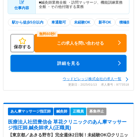
■鍼灸師業務全般 ・訪問マッサージ、機能訓練業務
全般 ・その他付随する業務
仕事内容
駅から徒歩5分以内
車通勤可
未経験OK
新卒OK
積極採用
この求人を問い合わせる
保存する
詳細を見る
ウッドビレッジ株式会社の求人一覧
更新日：2025/01/13 求人番号：9773518
あん摩マッサージ指圧師
鍼灸師
正職員
募集停止
医療法人社団豊信会 草花クリニック
のあん摩マッサー
ジ指圧師,鍼灸師求人(正職員)
【東京都／あきる野市】完全週休2日制！未経験OK◎クリニッ