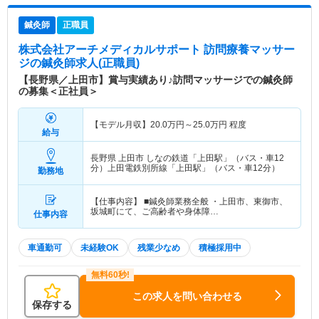
鍼灸師
正職員
株式会社アーチメディカルサポート 訪問療養マッサー
ジ
の鍼灸師求人(正職員)
【長野県／上田市】賞与実績あり♪訪問マッサージでの鍼灸師
の募集＜正社員＞
【モデル月収】
20.0
万円～
25.0
万円
程度
給与
長野県 上田市
しなの鉄道「上田駅」（バス・車12
分）上田電鉄別所線「上田駅」（バス・車12分）
勤務地
【仕事内容】 ■鍼灸師業務全般 ・上田市、東御市、
坂城町にて、ご高齢者や身体障…
仕事内容
車通勤可
未経験OK
残業少なめ
積極採用中
この求人を問い合わせる
保存する