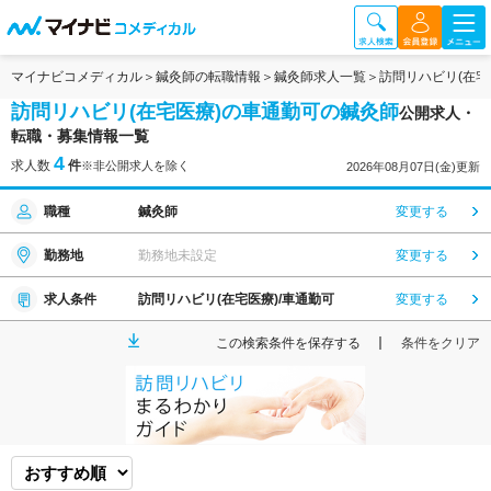
マイナビコメディカル
鍼灸師の転職情報
鍼灸師求人一覧
訪問リハビリ(在宅
訪問リハビリ(在宅医療)の車通勤可の鍼灸師
公開求人・
転職・募集情報一覧
4
求人数
件
※非公開求人を除く
2026年08月07日(金)更新
職種
鍼灸師
変更する
勤務地
勤務地未設定
変更する
求人条件
訪問リハビリ(在宅医療)/車通勤可
変更する
この検索条件を保存する
条件をクリア