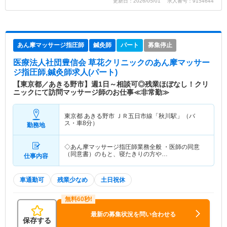
更新日：2026/05/01 求人番号：9154644
あん摩マッサージ指圧師
鍼灸師
パート
募集停止
医療法人社団豊信会 草花クリニック
のあん摩マッサー
ジ指圧師,鍼灸師求人(パート)
【東京都／あきる野市】週1日～相談可◎残業ほぼなし！クリ
ニックにて訪問マッサージ師のお仕事≪非常勤≫
東京都 あきる野市
ＪＲ五日市線「秋川駅」（バ
ス・車8分）
勤務地
◇あん摩マッサージ指圧師業務全般 ・医師の同意
（同意書）のもと、寝たきりの方や…
仕事内容
車通勤可
残業少なめ
土日祝休
最新の募集状況を問い合わせる
保存する