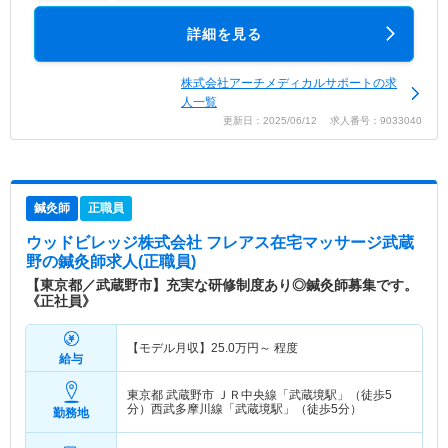
詳細を見る
株式会社アーチメディカルサポートの求
人一覧
更新日：2025/06/12 求人番号：9033040
鍼灸師
正職員
ウッドビレッジ株式会社 フレアス在宅マッサージ武蔵
野
の鍼灸師求人(正職員)
【東京都／武蔵野市】充実な研修制度あり◎鍼灸師募集です。
《正社員》
【モデル月収】
25.0
万円～
程度
給与
東京都 武蔵野市
ＪＲ中央線「武蔵境駅」（徒歩5
分）西武多摩川線「武蔵境駅」（徒歩5分）
勤務地