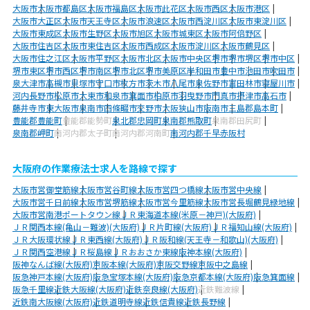
大阪市
大阪市都島区
大阪市福島区
大阪市此花区
大阪市西区
大阪市港区
大阪市大正区
大阪市天王寺区
大阪市浪速区
大阪市西淀川区
大阪市東淀川区
大阪市東成区
大阪市生野区
大阪市旭区
大阪市城東区
大阪市阿倍野区
大阪市住吉区
大阪市東住吉区
大阪市西成区
大阪市淀川区
大阪市鶴見区
大阪市住之江区
大阪市平野区
大阪市北区
大阪市中央区
堺市
堺市堺区
堺市中区
堺市東区
堺市西区
堺市南区
堺市北区
堺市美原区
岸和田市
豊中市
池田市
吹田市
泉大津市
高槻市
貝塚市
守口市
枚方市
茨木市
八尾市
泉佐野市
富田林市
寝屋川市
河内長野市
松原市
大東市
和泉市
箕面市
柏原市
羽曳野市
門真市
摂津市
高石市
藤井寺市
東大阪市
泉南市
四條畷市
交野市
大阪狭山市
阪南市
三島郡島本町
豊能郡豊能町
豊能郡能勢町
泉北郡忠岡町
泉南郡熊取町
泉南郡田尻町
泉南郡岬町
南河内郡太子町
南河内郡河南町
南河内郡千早赤阪村
大阪府の作業療法士求人を路線で探す
大阪市営御堂筋線
大阪市営谷町線
大阪市営四つ橋線
大阪市営中央線
大阪市営千日前線
大阪市営堺筋線
大阪市営今里筋線
大阪市営長堀鶴見緑地線
大阪市営南港ポートタウン線
ＪＲ東海道本線(米原－神戸)(大阪府)
ＪＲ関西本線(亀山－難波)(大阪府)
ＪＲ片町線(大阪府)
ＪＲ福知山線(大阪府)
ＪＲ大阪環状線
ＪＲ東西線(大阪府)
ＪＲ阪和線(天王寺－和歌山)(大阪府)
ＪＲ関西空港線
ＪＲ桜島線
ＪＲおおさか東線
阪神本線(大阪府)
阪神なんば線(大阪府)
京阪本線(大阪府)
京阪交野線
京阪中之島線
阪急神戸本線(大阪府)
阪急宝塚本線(大阪府)
阪急京都本線(大阪府)
阪急箕面線
阪急千里線
近鉄大阪線(大阪府)
近鉄奈良線(大阪府)
近鉄難波線
近鉄南大阪線(大阪府)
近鉄道明寺線
近鉄信貴線
近鉄長野線