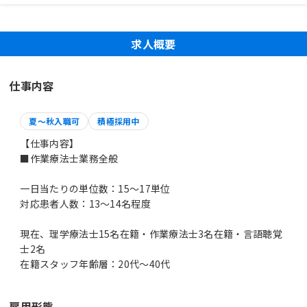
求人概要
仕事内容
夏～秋入職可
積極採用中
【仕事内容】
■作業療法士業務全般
一日当たりの単位数：15～17単位
対応患者人数：13～14名程度
現在、理学療法士15名在籍・作業療法士3名在籍・言語聴覚
士2名
在籍スタッフ年齢層：20代～40代
雇用形態