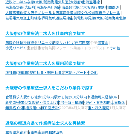
近鉄けいはんな線(大阪府)
南海電気鉄道(大阪府)
南海空港線
南海高野線(大阪府)
南海多奈川線
南海高師浜線
北大阪急行電鉄
水間鉄道
大阪高速鉄道大阪モノレール
大阪高速鉄道国際文化公園都市モノレール
阪堺電気軌道上町線
阪堺電気軌道阪堺線
能勢電鉄妙見線(大阪府)
南海泉北線
大阪府の作業療法士求人を仕事内容で探す
病院
介護福祉施設
クリニック
訪問リハビリ(在宅医療)
企業
保育園
小児リハビリ
整骨院
接骨院
訪問マッサージ
薬局・ドラッグストア
その他
大阪府の作業療法士求人を雇用形態で探す
正社員(正職員)
契約社員・嘱託社員
非常勤・パート
その他
大阪府の作業療法士求人をこだわり条件で探す
管理職求人
駅から徒歩5分以内
駅から徒歩10分以内
車通勤可
未経験OK
新卒OK
残業少なめ
寮・借り上げ
住宅手当・補助
託児所・育児補助
土日祝休
無資格 OK
積極採用中
WEB面接OK
2027年4月入職可
夏～秋入職可
1月入職可
近隣の都道府県で作業療法士求人を再検索
滋賀県
京都府
兵庫県
奈良県
和歌山県