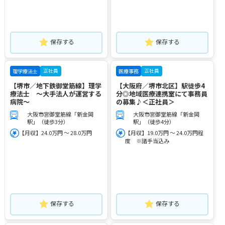
保存する
保存する
正社員
正社員
理学療法士
医療事務
【堺市／地下鉄御堂筋線】理学
【大阪府／堺市北区】駅徒歩4
療法士 ～大手法人が運営する
分◎地域医療連携室にて事務員
病院～
の募集♪＜正社員＞
大阪市営御堂筋線「新金岡
大阪市営御堂筋線「新金岡
駅」（徒歩3分）
駅」（徒歩4分）
【月収】24.0万円 ～ 28.0万円
【月収】19.0万円 ～ 24.0万円程
度 ※諸手当込み
保存する
保存する