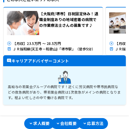
【大阪府/堺市】日祝固定休み！退
職金制度ありの地域密着の病院で
の作業療法士さんの募集です♪
【月収】23.5万円 ～ 28.5万円
【月収】2
ＪＲ阪和線(天王寺－和歌山)「堺市駅」（徒歩5分）
ＪＲ阪和
キャリアアドバイザーコメント
高給与の若葉会グループの病院です！近くに労災病院や堺市民病院な
どの救急病院があり、堺若葉会病院は1次救急がメインの病院となりま
す。程よい忙しさの中で働ける病院です。
求人概要
会社概要
応募方法