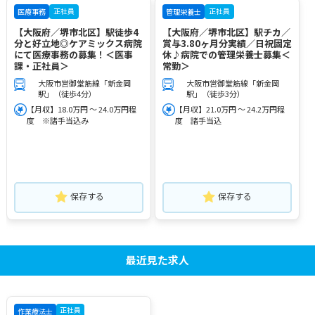
正社員
正社員
医療事務
管理栄養士
【大阪府／堺市北区】駅徒歩4
【大阪府／堺市北区】駅チカ／
分と好立地◎ケアミックス病院
賞与3.80ヶ月分実績／日祝固定
にて医療事務の募集！＜医事
休♪病院での管理栄養士募集＜
課・正社員＞
常勤＞
大阪市営御堂筋線「新金岡
大阪市営御堂筋線「新金岡
駅」（徒歩4分）
駅」（徒歩3分）
【月収】18.0万円 ～ 24.0万円程
【月収】21.0万円 ～ 24.2万円程
度 ※諸手当込み
度 諸手当込
保存する
保存する
最近見た求人
正社員
作業療法士