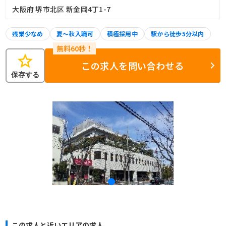
大阪府 堺市北区 新金岡4丁1-7
残業少なめ
夏～秋入職可
積極採用中
駅から徒歩5分以内
star
この求人を問い合わせる
保存する
この求人と近いエリアの求人