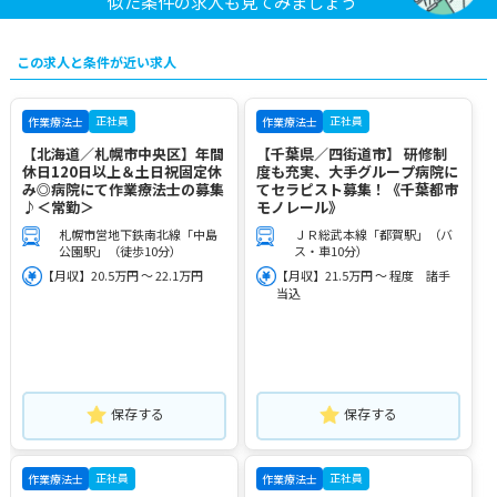
似た条件の求人も見てみましょう
この求人と条件が近い求人
正社員
正社員
作業療法士
作業療法士
【北海道／札幌市中央区】年間
【千葉県／四街道市】 研修制
休日120日以上＆土日祝固定休
度も充実、大手グループ病院に
み◎病院にて作業療法士の募集
てセラピスト募集！《千葉都市
♪＜常勤＞
モノレール》
札幌市営地下鉄南北線「中島
ＪＲ総武本線「都賀駅」（バ
公園駅」（徒歩10分）
ス・車10分）
【月収】20.5万円 ～ 22.1万円
【月収】21.5万円 ～ 程度 諸手
当込
保存する
保存する
正社員
正社員
作業療法士
作業療法士