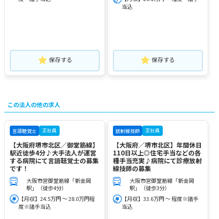
当込
保存する
保存する
この法人の他の求人
正社員
正社員
言語聴覚士
放射線技師
【大阪府堺市北区／御堂筋線】
【大阪府／堺市北区】年間休日
駅近徒歩4分♪大手法人が運営
110日以上◎住宅手当などの各
する病院にて言語聴覚士の募集
種手当充実♪病院にて診療放射
です！
線技師の募集
大阪市営御堂筋線「新金岡
大阪市営御堂筋線「新金岡
駅」（徒歩4分）
駅」（徒歩3分）
【月収】24.5万円 ～ 28.0万円程
【月収】33.6万円 ～ 程度※諸手
度※諸手当込
当込