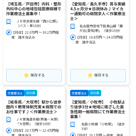
【埼玉県／戸田市】内科・整形
【愛知県／長久手市】賞与実績
外科中心の地域包括医療病棟で
4.5ヶ月分★日祝休み♪マイカ
作業療法士募集中！
ー通勤可の病院求人＜作業療法
士＞
ＪＲ京浜東北線「西川口駅」
（バス・車15分）
名古屋市営地下鉄東山線「藤
が丘(愛知)駅」（徒歩15分）
【月収】22.0万円 ～ 30.2万円程
度 諸手当込み
【月収】19.8万円 ～ 24.0万円程
度 諸手当込
保存する
保存する
正社員
正社員
作業療法士
作業療法士
【岐阜県／大垣市】駅から徒歩
【愛知県／小牧市】 小牧駅よ
圏内×教育体制充実★病院での
り徒歩3分★地域に根ざした亜
お仕事です♪＜作業療法士＞
急性期一般病院にて作業療法士
募集！
ＪＲ東海道本線(熱海－米原)
「大垣駅」（徒歩10分）
名鉄小牧線「小牧駅」（徒歩
3分）
【月収】20.7万円 ～ 22.4万円程
度 諸手当込
【月収】20.1万円 ～ 程度 諸手