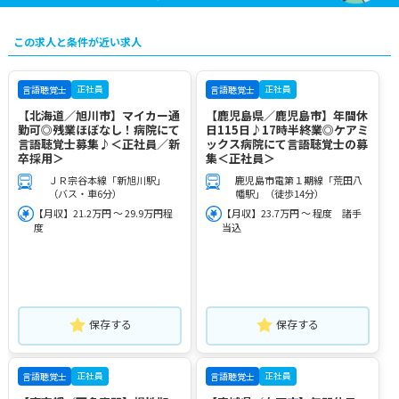
この求人と条件が近い求人
正社員
正社員
言語聴覚士
言語聴覚士
【北海道／旭川市】マイカー通
【鹿児島県／鹿児島市】年間休
勤可◎残業ほぼなし！病院にて
日115日♪17時半終業◎ケアミ
言語聴覚士募集♪＜正社員／新
ックス病院にて言語聴覚士の募
卒採用＞
集＜正社員＞
ＪＲ宗谷本線「新旭川駅」
鹿児島市電第１期線「荒田八
（バス・車6分）
幡駅」（徒歩14分）
【月収】21.2万円 ～ 29.9万円程
【月収】23.7万円 ～ 程度 諸手
度
当込
保存する
保存する
正社員
正社員
言語聴覚士
言語聴覚士