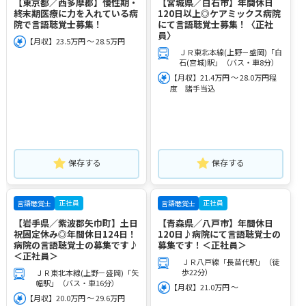
【東京都／西多摩郡】慢性期・
【宮城県／白石市】年間休日
終末期医療に力を入れている病
120日以上◎ケアミックス病院
院で言語聴覚士募集！
にて言語聴覚士募集！〈正社
員〉
【月収】23.5万円 ～ 28.5万円
ＪＲ東北本線(上野－盛岡)「白
石(宮城)駅」（バス・車8分）
【月収】21.4万円 ～ 28.0万円程
度 諸手当込
保存する
保存する
正社員
正社員
言語聴覚士
言語聴覚士
【岩手県／紫波郡矢巾町】土日
【青森県／八戸市】年間休日
祝固定休み◎年間休日124日！
120日♪病院にて言語聴覚士の
病院の言語聴覚士の募集です♪
募集です！＜正社員＞
＜正社員＞
ＪＲ八戸線「長苗代駅」（徒
歩22分）
ＪＲ東北本線(上野－盛岡)「矢
幅駅」（バス・車16分）
【月収】21.0万円 ～
【月収】20.0万円 ～ 29.6万円