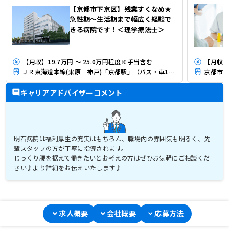
【京都市下京区】残業すくなめ★
急性期～生活期まで幅広く経験で
きる病院です！＜理学療法士＞
【月収】19.7万円 ～ 25.0万円程度※手当含む
【月収】2
ＪＲ東海道本線(米原－神戸)「京都駅」（バス・車15分）
京都市地
キャリアアドバイザーコメント
明石病院は福利厚生の充実はもちろん、職場内の雰囲気も明るく、先
輩スタッフの方が丁寧に指導されます。
じっくり腰を据えて働きたいとお考えの方はぜひお気軽にご相談くだ
さい♪より詳細をお伝えいたします♪
求人概要
会社概要
応募方法