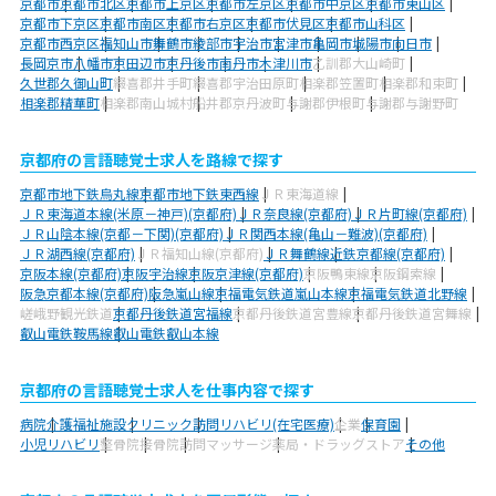
京都市
京都市北区
京都市上京区
京都市左京区
京都市中京区
京都市東山区
京都市下京区
京都市南区
京都市右京区
京都市伏見区
京都市山科区
京都市西京区
福知山市
舞鶴市
綾部市
宇治市
宮津市
亀岡市
城陽市
向日市
長岡京市
八幡市
京田辺市
京丹後市
南丹市
木津川市
乙訓郡大山崎町
久世郡久御山町
綴喜郡井手町
綴喜郡宇治田原町
相楽郡笠置町
相楽郡和束町
相楽郡精華町
相楽郡南山城村
船井郡京丹波町
与謝郡伊根町
与謝郡与謝野町
京都府の言語聴覚士求人を路線で探す
京都市地下鉄烏丸線
京都市地下鉄東西線
ＪＲ東海道線
ＪＲ東海道本線(米原－神戸)(京都府)
ＪＲ奈良線(京都府)
ＪＲ片町線(京都府)
ＪＲ山陰本線(京都－下関)(京都府)
ＪＲ関西本線(亀山－難波)(京都府)
ＪＲ湖西線(京都府)
ＪＲ福知山線(京都府)
ＪＲ舞鶴線
近鉄京都線(京都府)
京阪本線(京都府)
京阪宇治線
京阪京津線(京都府)
京阪鴨東線
京阪鋼索線
阪急京都本線(京都府)
阪急嵐山線
京福電気鉄道嵐山本線
京福電気鉄道北野線
嵯峨野観光鉄道
京都丹後鉄道宮福線
京都丹後鉄道宮豊線
京都丹後鉄道宮舞線
叡山電鉄鞍馬線
叡山電鉄叡山本線
京都府の言語聴覚士求人を仕事内容で探す
病院
介護福祉施設
クリニック
訪問リハビリ(在宅医療)
企業
保育園
小児リハビリ
整骨院
接骨院
訪問マッサージ
薬局・ドラッグストア
その他