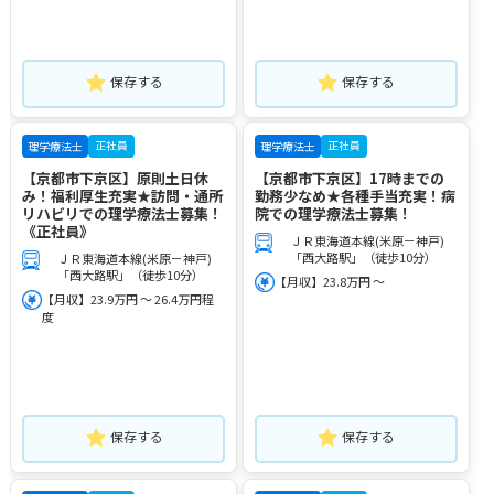
保存する
保存する
正社員
正社員
理学療法士
理学療法士
【京都市下京区】原則土日休
【京都市下京区】17時までの
み！福利厚生充実★訪問・通所
勤務少なめ★各種手当充実！病
リハビリでの理学療法士募集！
院での理学療法士募集！
《正社員》
ＪＲ東海道本線(米原－神戸)
「西大路駅」（徒歩10分）
ＪＲ東海道本線(米原－神戸)
「西大路駅」（徒歩10分）
【月収】23.8万円 ～
【月収】23.9万円 ～ 26.4万円程
度
保存する
保存する