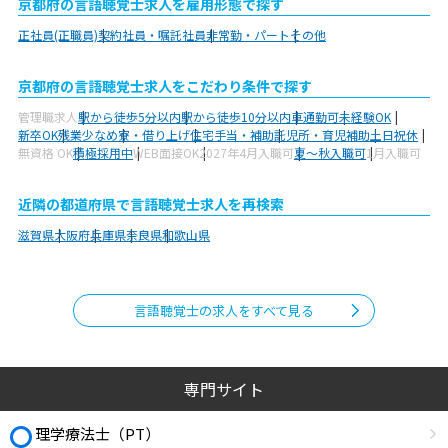
京都府の言語聴覚士求人を雇用形態で探す
正社員(正職員)
契約社員・嘱託社員
非常勤・パート
その他
京都府の言語聴覚士求人をこだわり条件で探す
管理職求人
駅から徒歩5分以内
駅から徒歩10分以内
車通勤可
未経験OK
新卒OK
残業少なめ
寮・借り上げ
住宅手当・補助
託児所・育児補助
土日祝休
無資格 OK
積極採用中
WEB面接OK
2027年4月入職可
夏～秋入職可
1月入職可
近隣の都道府県で言語聴覚士求人を再検索
滋賀県
大阪府
兵庫県
奈良県
和歌山県
言語聴覚士の求人をすべて見る
専門サイト
理学療法士（PT）