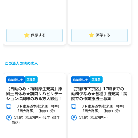
保存する
保存する
この法人の他の求人
正社員
正社員
作業療法士
作業療法士
【日勤のみ・福利厚生充実】原
【京都市下京区】17時までの
則土日休み★訪問リハビリテー
勤務少なめ★各種手当充実！病
ションに興味のある方大歓迎！
院での作業療法士募集！
ＪＲ東海道本線(米原－神戸)
ＪＲ東海道本線(米原－神戸)
「西大路駅」（徒歩10分）
「西大路駅」（徒歩10分）
【月収】23.8万円 ～ 程度（諸手
【月収】23.8万円 ～
当込）