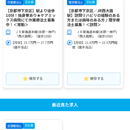
正社員
正社員
作業療法士
理学療法士
【京都市下京区】駅より徒歩
【京都市下京区／JR西大路
10分！独身寮あり★ケアミッ
駅】訪問リハビリの経験のある
クス病院にて作業療法士募集
方または興味のある方♪理学療
中！＜常勤＞
法士募集！＜訪問＞
ＪＲ東海道本線(米原－神戸)
ＪＲ東海道本線(米原－神戸)
「西大路駅」（徒歩10分）
「西大路駅」（徒歩10分）
【月収】23.7万円 ～ 27.7万円
【月収】21.9万円 ～ 23.3万円程
（諸手当込）
度（諸手当込）
保存する
保存する
最近見た求人
正社員
言語聴覚士