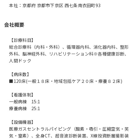
本社：京都府 京都市下京区 西七条南衣田町93
会社概要
【診療科目】
総合診療科（内科・外科）、循環器内科、消化器内科、整形
外科、脳神経外科、リハビリテーション科※各種健康診断、
人間ドック
【病床数】
■120床(一般１８床・地域包括ケア２０床・療養８２床)
【看護体制】
一般病棟 15:1
療養病棟 25:1
【設備機器】
医療ガスセントラルパイピング（酸素・吸引・圧縮空気・笑
気・窒素）、全身CT、超音波診断装置、X線投資断層撮影装