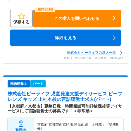
この求人を問い合わせる
保存する
詳細を見る
株式会社ビーライフの求人一覧
更新日：2026/05/26 求人番号：10245411
言語聴覚士
パート
株式会社ビーライフ 児童発達支援デイサービス ビーフ
レンズ キッズ 上桂本校
の言語聴覚士求人(パート)
【京都府／京都市】勤務日数・時間相談可能◎放課後等デイサ
ービスにて言語聴覚士の募集です！＜非常勤＞
京都府 京都市西京区
阪急嵐山線「上桂駅」（徒歩9
分）
勤務地