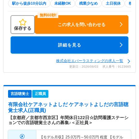
駅から徒歩10分以内
未経験OK
残業少なめ
土日祝休
積極
この求人を問い合わせる
保存する
詳細を見る
株式会社エバーラスティングの求人一覧
更新日：2026/08/03 求人番号：9123665
言語聴覚士
正職員
有限会社ケアネットよしだ ケアネットよしだ
の言語聴
覚士求人(正職員)
【京都府／京都市西京区】年間休日122日☆訪問看護ステーシ
ョンでの言語聴覚士さんの募集♪＜正社員＞
【モデル月収】
25.0
万円～
50.0
万円
程度 【モデル