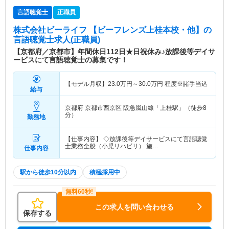
言語聴覚士
正職員
株式会社ビーライフ 【ビーフレンズ上桂本校・他】
の
言語聴覚士求人(正職員)
【京都府／京都市】年間休日112日★日祝休み♪放課後等デイサ
ービスにて言語聴覚士の募集です！
【モデル月収】
23.0
万円～
30.0
万円
程度※諸手当込
給与
京都府 京都市西京区
阪急嵐山線「上桂駅」（徒歩8
分）
勤務地
【仕事内容】 ◇放課後等デイサービスにて言語聴覚
士業務全般（小児リハビリ） 施…
仕事内容
駅から徒歩10分以内
積極採用中
この求人を問い合わせる
保存する