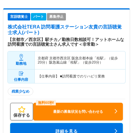
言語聴覚士
パート
募集停止
株式会社TERA 訪問看護ステーション友貴
の言語聴覚
士求人(パート)
【京都市／西京区】駅チカ／勤務日数相談可！アットホームな
訪問看護での言語聴覚士さん求人です＜非常勤＞
京都府 京都市西京区
阪急京都本線「桂駅」（徒歩
20分）阪急嵐山線「桂駅」（徒歩20分）
勤務地
【仕事内容】 ■訪問看護でのリハビリ業務
仕事内容
残業少なめ
最新の募集状況を問い合わせる
保存する
詳細を見る