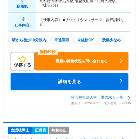
京都府 京都市右京区
阪急嵐山線「松尾大社駅」
（徒歩7分）
勤務地
【仕事内容】 ■リハビリやマッサージ、歩行訓練な
ど
仕事内容
駅から徒歩10分以内
車通勤可
未経験OK
残業少なめ
最新の募集状況を問い合わせる
保存する
詳細を見る
社会福祉法人富士園の求人一覧
更新日：2025/02/27 求人番号：692936
言語聴覚士
正職員
募集停止