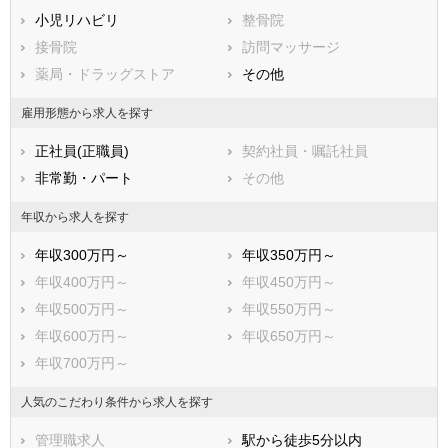
鳥取県
小児リハビリ
島根県
整骨院
岡山県
広島県
接骨院
山口県
訪問マッサージ
徳島県
香川県
薬局・ドラッグストア
愛媛県
その他
高知県
福岡県
佐賀県
長崎県
雇用形態から求人を探す
熊本県
大分県
宮崎県
正社員(正職員)
契約社員・嘱託社員
鹿児島県
沖縄県
非常勤・パート
その他
年収から求人を探す
年収300万円～
年収350万円～
年収400万円～
年収450万円～
年収500万円～
年収550万円～
年収600万円～
年収650万円～
年収700万円～
人気のこだわり条件から求人を探す
管理職求人
駅から徒歩5分以内