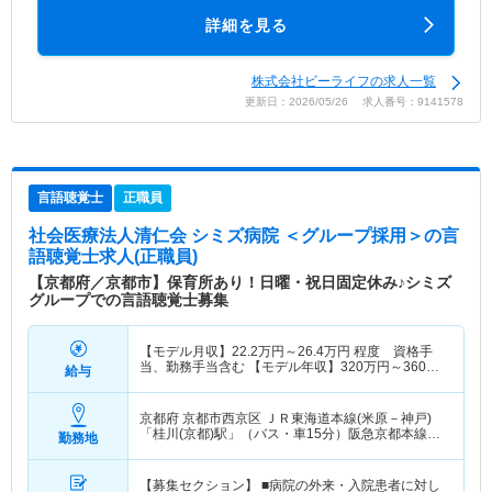
詳細を見る
株式会社ビーライフの求人一覧
更新日：2026/05/26 求人番号：9141578
言語聴覚士
正職員
社会医療法人清仁会 シミズ病院 ＜グループ採用＞
の言
語聴覚士求人(正職員)
【京都府／京都市】保育所あり！日曜・祝日固定休み♪シミズ
グループでの言語聴覚士募集
【モデル月収】
22.2
万円～
26.4
万円
程度 資格手
当、勤務手当含む 【モデル年収】
320
万円～
360
万
給与
円
程度
京都府 京都市西京区
ＪＲ東海道本線(米原－神戸)
「桂川(京都)駅」（バス・車15分）阪急京都本線
勤務地
「洛西口駅」（バス・車8分） 他
【募集セクション】 ■病院の外来・入院患者に対し