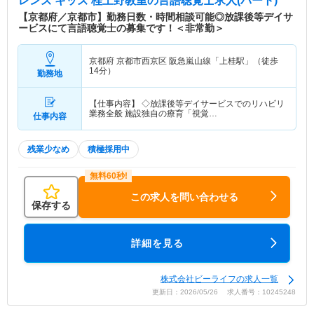
レンズ キッズ 桂上野教室
の言語聴覚士求人(パート)
【京都府／京都市】勤務日数・時間相談可能◎放課後等デイサ
ービスにて言語聴覚士の募集です！＜非常勤＞
京都府 京都市西京区
阪急嵐山線「上桂駅」（徒歩
14分）
勤務地
【仕事内容】 ◇放課後等デイサービスでのリハビリ
業務全般 施設独自の療育「視覚…
仕事内容
残業少なめ
積極採用中
この求人を問い合わせる
保存する
詳細を見る
株式会社ビーライフの求人一覧
更新日：2026/05/26 求人番号：10245248