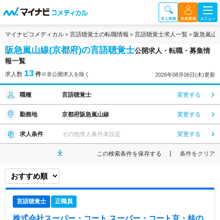
マイナビコメディカル
言語聴覚士の転職情報
言語聴覚士求人一覧
阪急嵐山
阪急嵐山線(京都府)の言語聴覚士
公開求人・転職・募集情
報一覧
13
求人数
件
※非公開求人を除く
2026年08月06日(木)更新
職種
言語聴覚士
変更する
勤務地
京都府阪急嵐山線
変更する
求人条件
その他求人条件未設定
変更する
この検索条件を保存する
条件をクリア
言語聴覚士
正職員
株式会社スーパー・コート スーパー・コート京・桂
の