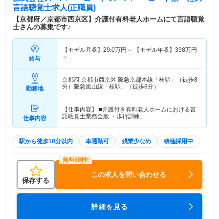
言語聴覚士求人(正職員)
【京都府／京都市西京区】介護付有料老人ホームにて言語聴覚
士さんの募集です♪
【モデル月収】
29.0
万円～
【モデル年収】
398
万円
～
給与
京都府 京都市西京区
阪急京都本線「桂駅」（徒歩8
分）阪急嵐山線「桂駅」（徒歩8分）
勤務地
【仕事内容】 ■介護付き有料老人ホームにおける言
語聴覚士業務全般 ・歩行訓練、…
仕事内容
駅から徒歩10分以内
車通勤可
残業少なめ
積極採用中
この求人を問い合わせる
保存する
詳細を見る