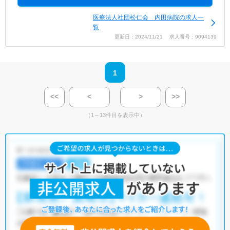
医療法人社団松仁会 内田病院の求人一
覧
更新日：2024/11/21 求人番号：9094139
1
<<
<
>
>>
（1～13件目を表示中）