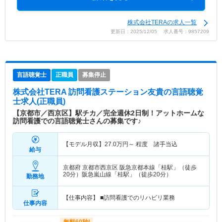
株式会社TERAの求人一覧
更新日：2025/12/05 求人番号：9857209
言語聴覚士
正職員
募集停止
株式会社TERA 訪問看護ステーション友貴
の言語聴覚
士求人(正職員)
【京都市／西京区】駅チカ／完全週休2日制！アットホームな
訪問看護での言語聴覚士さんの募集です♪
【モデル月収】
27.0
万円～
程度 諸手当込
給与
京都府 京都市西京区
阪急京都本線「桂駅」（徒歩
20分）阪急嵐山線「桂駅」（徒歩20分）
勤務地
【仕事内容】 ■訪問看護でのリハビリ業務
仕事内容