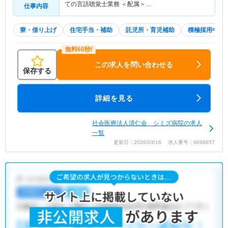
ての言語聴覚士業務 ＜配属＞…
仕事内容
寮・借り上げ
住宅手当・補助
託児所・育児補助
積極採用中
この求人を問い合わせる
保存する
詳細を見る
社会医療法人清仁会 シミズ病院の求人
一覧
更新日：2026/03/16 求人番号：9098857