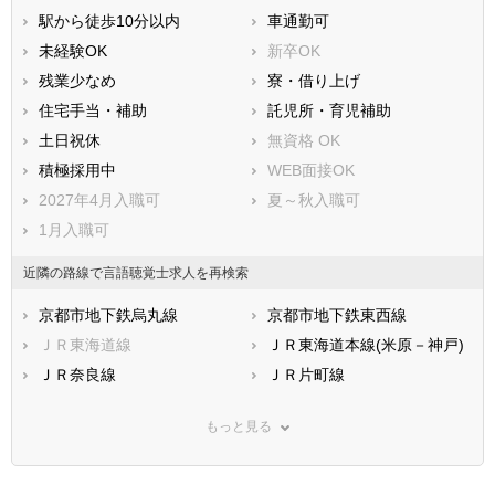
駅から徒歩10分以内
車通勤可
未経験OK
新卒OK
残業少なめ
寮・借り上げ
住宅手当・補助
託児所・育児補助
土日祝休
無資格 OK
積極採用中
WEB面接OK
2027年4月入職可
夏～秋入職可
1月入職可
近隣の路線で言語聴覚士求人を再検索
京都市地下鉄烏丸線
京都市地下鉄東西線
ＪＲ東海道線
ＪＲ東海道本線(米原－神戸)
ＪＲ奈良線
ＪＲ片町線
ＪＲ山陰本線(京都－下関)
ＪＲ関西本線(亀山－難波)
もっと見る
ＪＲ湖西線
ＪＲ福知山線
ＪＲ舞鶴線
近鉄京都線
京阪本線
京阪宇治線