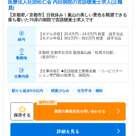
医療法人社団松仁会 内田病院
の言語聴覚士求人(正職
員)
【京都府／京都市】日祝休み！嵐山の美しい景色を眺望できる
落ち着いた70床の病院で言語聴覚士求人です
【モデル月収】
20.0
万円～
24.0
万円
程度 諸手当込
【モデル年収】
301
万円～
362
万円
程度 諸手当込
給与
京都府 京都市右京区
阪急嵐山線「松尾大社駅」
（徒歩5分）
勤務地
【仕事内容】 ■言語聴覚士業務全般 ・リハビリテー
ション専門医の指導元、病院内…
仕事内容
駅から徒歩5分以内
残業少なめ
住宅手当・補助
最新の募集状況を問い合わせる
保存する
詳細を見る