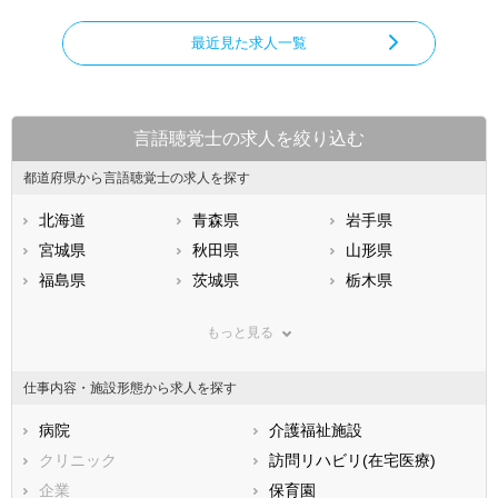
最近見た求人一覧
言語聴覚士の求人を絞り込む
都道府県から言語聴覚士の求人を探す
北海道
青森県
岩手県
宮城県
秋田県
山形県
福島県
茨城県
栃木県
群馬県
埼玉県
千葉県
もっと見る
東京都
神奈川県
新潟県
山梨県
長野県
富山県
仕事内容・施設形態から求人を探す
石川県
福井県
岐阜県
静岡県
病院
愛知県
介護福祉施設
三重県
滋賀県
クリニック
京都府
訪問リハビリ(在宅医療)
大阪府
兵庫県
企業
奈良県
保育園
和歌山県