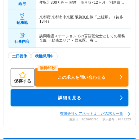
年収】
300
万円～
程度 ※月収×12ヶ月 別途賞与
給与
あり
京都府 京都市中京区
阪急嵐山線「上桂駅」（徒歩
13分）
勤務地
訪問看護ステーションでの言語聴覚士としての業務
全般 ＜勤務エリア＞ 西京区、右…
仕事内容
土日祝休
積極採用中
この求人を問い合わせる
保存する
詳細を見る
有限会社ケアネットよしだの求人一覧
更新日：2026/05/26 求人番号：9841223