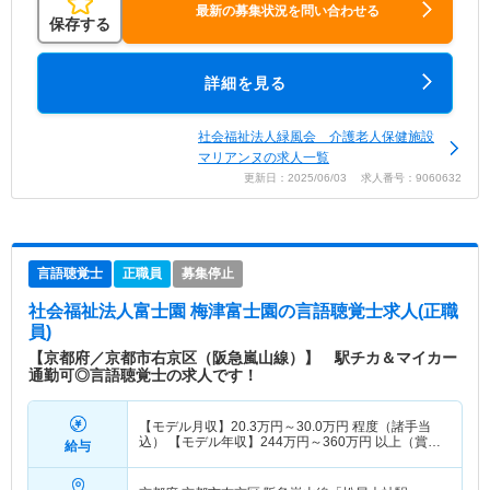
最新の募集状況を問い合わせる
保存する
詳細を見る
社会福祉法人緑風会 介護老人保健施設
マリアンヌの求人一覧
更新日：2025/06/03 求人番号：9060632
言語聴覚士
正職員
募集停止
社会福祉法人富士園 梅津富士園
の言語聴覚士求人(正職
員)
【京都府／京都市右京区（阪急嵐山線）】 駅チカ＆マイカー
通勤可◎言語聴覚士の求人です！
【モデル月収】
20.3
万円～
30.0
万円
程度（諸手当
込） 【モデル年収】
244
万円～
360
万円
以上（賞与
給与
別）