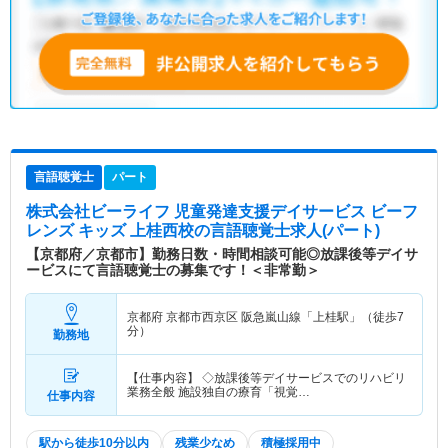
言語聴覚士
パート
株式会社ビーライフ 児童発達支援デイサービス ビーフ
レンズ キッズ 上桂西校
の言語聴覚士求人(パート)
【京都府／京都市】勤務日数・時間相談可能◎放課後等デイサ
ービスにて言語聴覚士の募集です！＜非常勤＞
京都府 京都市西京区
阪急嵐山線「上桂駅」（徒歩7
分）
勤務地
【仕事内容】 ◇放課後等デイサービスでのリハビリ
業務全般 施設独自の療育「視覚…
仕事内容
駅から徒歩10分以内
残業少なめ
積極採用中