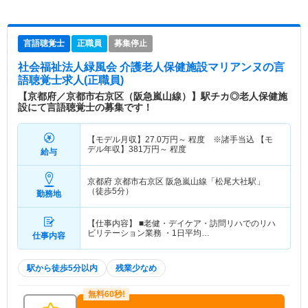
言語聴覚士
正職員
募集停止
社会福祉法人緑風会 介護老人保健施設マリアンヌ
の言
語聴覚士求人(正職員)
【京都府／京都市右京区（阪急嵐山線）】駅チカ◎老人保健施
設にて言語聴覚士の募集です！
【モデル月収】
27.0
万円～
程度 ※諸手当込 【モ
デル年収】
381
万円～
程度
給与
京都府 京都市右京区
阪急嵐山線「松尾大社駅」
（徒歩5分）
勤務地
【仕事内容】 ■老健・デイケア・訪問リハでのリハ
ビリテーション業務 ・1日平均…
仕事内容
駅から徒歩5分以内
残業少なめ