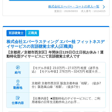
株式会社スーパー・コートの求人一覧
更新日：2026/08/03 求人番号：10134315
言語聴覚士
正職員
株式会社エバーラスティング エバー桂 フィットネスデ
イサービス
の言語聴覚士求人(正職員)
【京都府／京都市西京区】年間休日129日◎土日祝お休み！運
動特化型デイサービスにて言語聴覚士求人です
【モデル月収】
23.0
万円～
27.0
万円
程度（諸手当
込） 【モデル年収】
276
万円～
324
万円
程度※月収
給与
×12ヶ月
京都府 京都市西京区
阪急京都本線「桂駅」（徒歩7
分）阪急嵐山線「桂駅」（徒歩7分）
勤務地
【仕事内容】 ■運動特化のデイサービスにて、ご利
用者様の日常生活動作向上のお手…
仕事内容