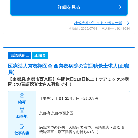
詳細を見る
株式会社グリッドの求人一覧
更新日：2026/07/03 求人番号：9148684
言語聴覚士
正職員
医療法人京都翔医会 西京都病院
の言語聴覚士求人(正職
員)
【京都府/京都市西京区】年間休日110日以上！ケアミックス病
院での言語聴覚士さん募集です！
【モデル月収】
21.9
万円～
26.0
万円
給与
京都府 京都市西京区
勤務地
病院内での外来・入院患者様で、言語障害・高次脳
機能障害・嚥下障害をお持ちの方（…
仕事内容