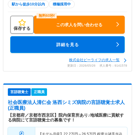
駅から徒歩10分以内
積極採用中
この求人を問い合わせる
保存する
詳細を見る
株式会社ビーライフの求人一覧
更新日：2026/05/26 求人番号：9141578
言語聴覚士
正職員
社会医療法人清仁会 洛西シミズ病院
の言語聴覚士求人
(正職員)
【京都府／京都市西京区】院内保育所あり♪地域医療に貢献す
る病院にて言語聴覚士の募集です！
【モデル月収】
22.2
万円～
26.5
万円
程度※諸手当込