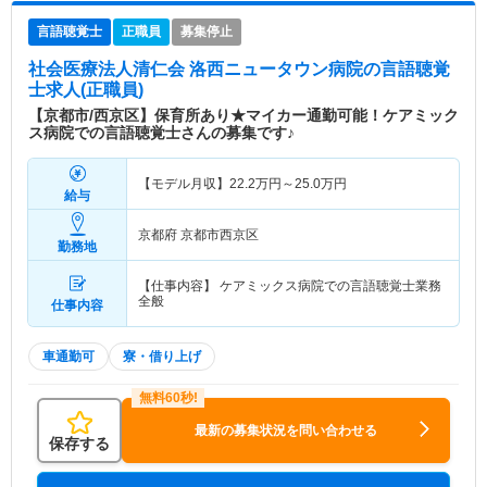
言語聴覚士
正職員
募集停止
社会医療法人清仁会 洛西ニュータウン病院
の言語聴覚
士求人(正職員)
【京都市/西京区】保育所あり★マイカー通勤可能！ケアミック
ス病院での言語聴覚士さんの募集です♪
【モデル月収】
22.2
万円～
25.0
万円
給与
京都府 京都市西京区
勤務地
【仕事内容】 ケアミックス病院での言語聴覚士業務
全般
仕事内容
車通勤可
寮・借り上げ
最新の募集状況を問い合わせる
保存する