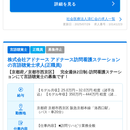
詳細を見る
社会医療法人清仁会の求人一覧
更新日：2025/07/29 求人番号：10141223
言語聴覚士
正職員
募集停止
株式会社アドナース アドナース訪問看護ステーション
の言語聴覚士求人(正職員)
【京都府／京都市西京区】 完全週休2日制♪訪問看護ステーシ
ョンにて言語聴覚士の募集です！
【モデル月収】
25.0
万円～
32.0
万円
程度（諸手当
込） 【モデル年収】
350
万円～
444
万円
程度（諸手
給与
当込）
京都府 京都市西京区
阪急京都本線「洛西口駅」
（バス・車20分）
勤務地
【仕事内容】 ■訪問リハビリ業務全般
仕事内容