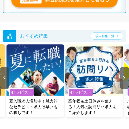
全国の言語聴覚士求人
から検索いただくことも可能です。
無料転職支援サービス
にお申し込みいただくと、ご希望条件をヒアリン
グした上で求人をご提案いたします。
ご希望条件がまだ定まっていない方は
人気の希望条件をピックアップし
た求人特集
をぜひご活用ください。
転職支援の他、情報収集や募集状況の確認も、お気軽にご相談くださ
おすすめ特集
求人特集一覧
い。
セラピスト
セラピスト
夏入職求人増加中！魅力的
高年収＆土日休みを狙え
なセラピスト求人は早いも
る！人気の訪問リハ求人を
の勝ちです！
ご紹介します！