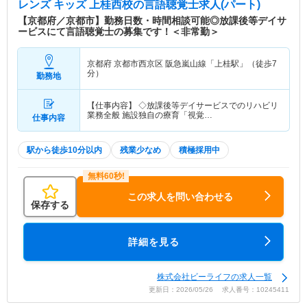
レンズ キッズ 上桂西校
の言語聴覚士求人(パート)
【京都府／京都市】勤務日数・時間相談可能◎放課後等デイサ
ービスにて言語聴覚士の募集です！＜非常勤＞
京都府 京都市西京区
阪急嵐山線「上桂駅」（徒歩7
分）
勤務地
【仕事内容】 ◇放課後等デイサービスでのリハビリ
業務全般 施設独自の療育「視覚…
仕事内容
駅から徒歩10分以内
残業少なめ
積極採用中
この求人を問い合わせる
保存する
詳細を見る
株式会社ビーライフの求人一覧
更新日：2026/05/26 求人番号：10245411