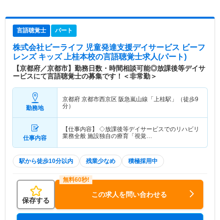
言語聴覚士
パート
株式会社ビーライフ 児童発達支援デイサービス ビーフ
レンズ キッズ 上桂本校
の言語聴覚士求人(パート)
【京都府／京都市】勤務日数・時間相談可能◎放課後等デイサ
ービスにて言語聴覚士の募集です！＜非常勤＞
京都府 京都市西京区
阪急嵐山線「上桂駅」（徒歩9
分）
勤務地
【仕事内容】 ◇放課後等デイサービスでのリハビリ
業務全般 施設独自の療育「視覚…
仕事内容
駅から徒歩10分以内
残業少なめ
積極採用中
この求人を問い合わせる
保存する