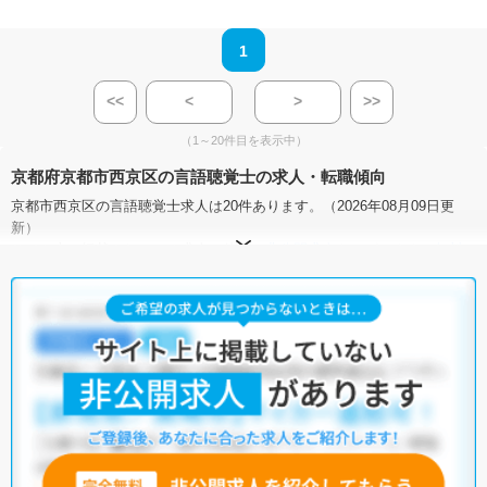
1
<<
<
>
>>
（1～20件目を表示中）
京都府京都市西京区の言語聴覚士の求人・転職傾向
京都市西京区の言語聴覚士求人は20件あります。（2026年08月09日更
新）
サイト上に掲載されている求人の他に、
非公開求人
もございます。
無料
転職支援サービス
にお申し込みいただくと、全求人からご希望条件に合
う求人を提案させていただきます。
京都市西京区の言語聴覚士求人では以下のような条件が人気です。
・
土日祝休
・
積極採用中
・
残業少なめ
・
正社員(正職員)
・
病
院
・
介護福祉施設
・
訪問リハビリ(在宅医療)
・
小児リハビリ
・
保
育園
・
その他
他の条件でも人気の求人がございますので、「こだわり条件」から検索
いただくか、お気軽にお問い合わせください。