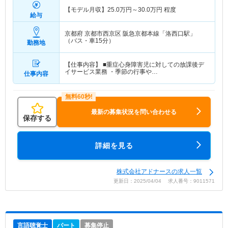
【モデル月収】
25.0
万円～
30.0
万円
程度
給与
京都府 京都市西京区
阪急京都本線「洛西口駅」
（バス・車15分）
勤務地
【仕事内容】 ■重症心身障害児に対しての放課後デ
イサービス業務 ・季節の行事や…
仕事内容
最新の募集状況を問い合わせる
保存する
詳細を見る
株式会社アドナースの求人一覧
更新日：2025/04/04 求人番号：9011571
言語聴覚士
パート
募集停止