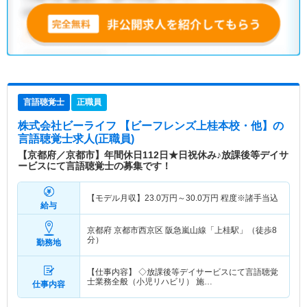
言語聴覚士
正職員
株式会社ビーライフ 【ビーフレンズ上桂本校・他】
の
言語聴覚士求人(正職員)
【京都府／京都市】年間休日112日★日祝休み♪放課後等デイサ
ービスにて言語聴覚士の募集です！
【モデル月収】
23.0
万円～
30.0
万円
程度※諸手当込
給与
京都府 京都市西京区
阪急嵐山線「上桂駅」（徒歩8
分）
勤務地
【仕事内容】 ◇放課後等デイサービスにて言語聴覚
士業務全般（小児リハビリ） 施…
仕事内容