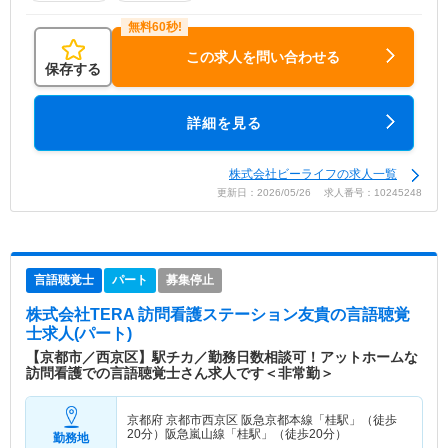
この求人を問い合わせる
保存する
詳細を見る
株式会社ビーライフの求人一覧
更新日：2026/05/26 求人番号：10245248
言語聴覚士
パート
募集停止
株式会社TERA 訪問看護ステーション友貴
の言語聴覚
士求人(パート)
【京都市／西京区】駅チカ／勤務日数相談可！アットホームな
訪問看護での言語聴覚士さん求人です＜非常勤＞
京都府 京都市西京区
阪急京都本線「桂駅」（徒歩
20分）阪急嵐山線「桂駅」（徒歩20分）
勤務地