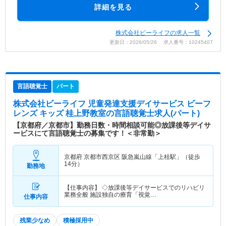
詳細を見る
株式会社ビーライフの求人一覧
更新日：2026/05/26 求人番号：10245407
言語聴覚士
パート
株式会社ビーライフ 児童発達支援デイサービス ビーフ
レンズ キッズ 桂上野教室
の言語聴覚士求人(パート)
【京都府／京都市】勤務日数・時間相談可能◎放課後等デイサ
ービスにて言語聴覚士の募集です！＜非常勤＞
京都府 京都市西京区
阪急嵐山線「上桂駅」（徒歩
14分）
勤務地
【仕事内容】 ◇放課後等デイサービスでのリハビリ
業務全般 施設独自の療育「視覚…
仕事内容
残業少なめ
積極採用中