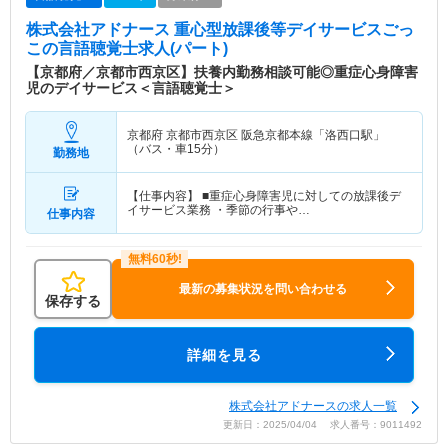
株式会社アドナース 重心型放課後等デイサービスごっ
こ
の言語聴覚士求人(パート)
【京都府／京都市西京区】扶養内勤務相談可能◎重症心身障害
児のデイサービス＜言語聴覚士＞
京都府 京都市西京区
阪急京都本線「洛西口駅」
（バス・車15分）
勤務地
【仕事内容】 ■重症心身障害児に対しての放課後デ
イサービス業務 ・季節の行事や…
仕事内容
最新の募集状況を問い合わせる
保存する
詳細を見る
株式会社アドナースの求人一覧
更新日：2025/04/04 求人番号：9011492