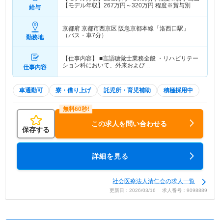
【モデル年収】
267
万円～
320
万円
程度※賞与別
給与
京都府 京都市西京区
阪急京都本線「洛西口駅」
（バス・車7分）
勤務地
【仕事内容】 ■言語聴覚士業務全般 ・リハビリテー
ション科において、外来および…
仕事内容
車通勤可
寮・借り上げ
託児所・育児補助
積極採用中
この求人を問い合わせる
保存する
詳細を見る
社会医療法人清仁会の求人一覧
更新日：2026/03/16 求人番号：9098889