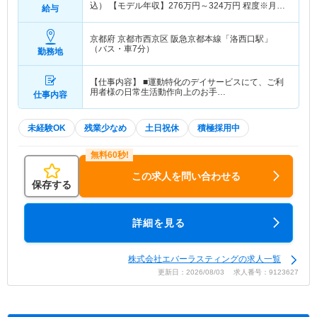
込） 【モデル年収】
276
万円～
324
万円
程度※月収
給与
×12ヶ月
京都府 京都市西京区
阪急京都本線「洛西口駅」
（バス・車7分）
勤務地
【仕事内容】 ■運動特化のデイサービスにて、ご利
用者様の日常生活動作向上のお手…
仕事内容
未経験OK
残業少なめ
土日祝休
積極採用中
この求人を問い合わせる
保存する
詳細を見る
株式会社エバーラスティングの求人一覧
更新日：2026/08/03 求人番号：9123627