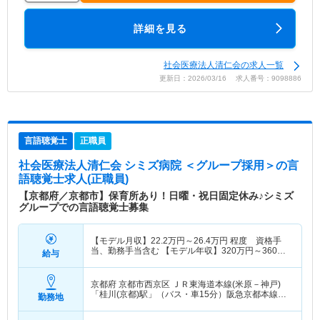
詳細を見る
社会医療法人清仁会の求人一覧
更新日：2026/03/16 求人番号：9098886
言語聴覚士
正職員
社会医療法人清仁会 シミズ病院 ＜グループ採用＞
の言
語聴覚士求人(正職員)
【京都府／京都市】保育所あり！日曜・祝日固定休み♪シミズ
グループでの言語聴覚士募集
【モデル月収】
22.2
万円～
26.4
万円
程度 資格手
当、勤務手当含む 【モデル年収】
320
万円～
360
万
給与
円
程度
京都府 京都市西京区
ＪＲ東海道本線(米原－神戸)
「桂川(京都)駅」（バス・車15分）阪急京都本線
勤務地
「洛西口駅」（バス・車8分） 他