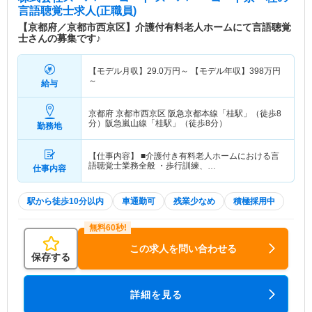
言語聴覚士求人(正職員)
【京都府／京都市西京区】介護付有料老人ホームにて言語聴覚
士さんの募集です♪
【モデル月収】
29.0
万円～
【モデル年収】
398
万円
～
給与
京都府 京都市西京区
阪急京都本線「桂駅」（徒歩8
分）阪急嵐山線「桂駅」（徒歩8分）
勤務地
【仕事内容】 ■介護付き有料老人ホームにおける言
語聴覚士業務全般 ・歩行訓練、…
仕事内容
駅から徒歩10分以内
車通勤可
残業少なめ
積極採用中
この求人を問い合わせる
保存する
詳細を見る