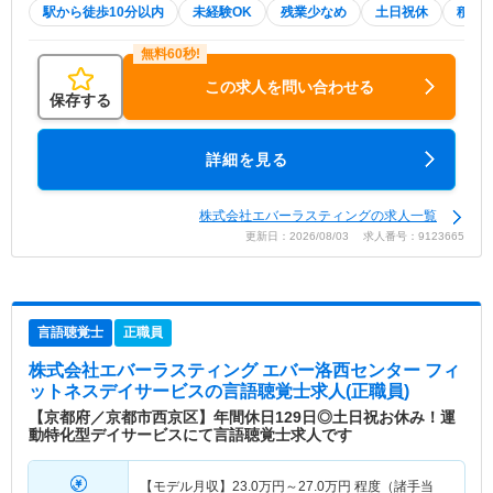
駅から徒歩10分以内
未経験OK
残業少なめ
土日祝休
積極
この求人を問い合わせる
保存する
詳細を見る
株式会社エバーラスティングの求人一覧
更新日：2026/08/03 求人番号：9123665
言語聴覚士
正職員
株式会社エバーラスティング エバー洛西センター フィ
ットネスデイサービス
の言語聴覚士求人(正職員)
【京都府／京都市西京区】年間休日129日◎土日祝お休み！運
動特化型デイサービスにて言語聴覚士求人です
【モデル月収】
23.0
万円～
27.0
万円
程度（諸手当