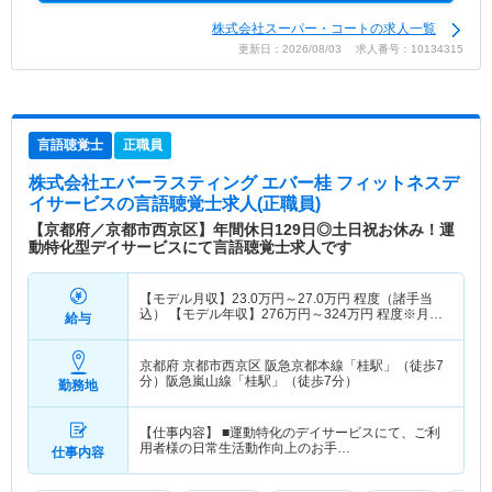
株式会社スーパー・コートの求人一覧
更新日：2026/08/03 求人番号：10134315
言語聴覚士
正職員
株式会社エバーラスティング エバー桂 フィットネスデ
イサービス
の言語聴覚士求人(正職員)
【京都府／京都市西京区】年間休日129日◎土日祝お休み！運
動特化型デイサービスにて言語聴覚士求人です
【モデル月収】
23.0
万円～
27.0
万円
程度（諸手当
込） 【モデル年収】
276
万円～
324
万円
程度※月収
給与
×12ヶ月
京都府 京都市西京区
阪急京都本線「桂駅」（徒歩7
分）阪急嵐山線「桂駅」（徒歩7分）
勤務地
【仕事内容】 ■運動特化のデイサービスにて、ご利
用者様の日常生活動作向上のお手…
仕事内容