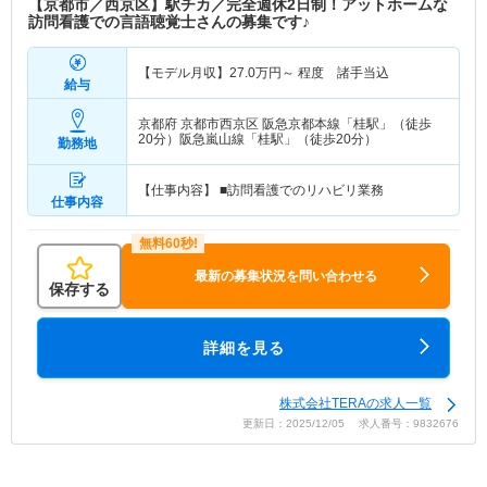
【京都市／西京区】駅チカ／完全週休2日制！アットホームな
訪問看護での言語聴覚士さんの募集です♪
【モデル月収】
27.0
万円～
程度 諸手当込
給与
京都府 京都市西京区
阪急京都本線「桂駅」（徒歩
20分）阪急嵐山線「桂駅」（徒歩20分）
勤務地
【仕事内容】 ■訪問看護でのリハビリ業務
仕事内容
最新の募集状況を問い合わせる
保存する
詳細を見る
株式会社TERAの求人一覧
更新日：2025/12/05 求人番号：9832676