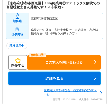
【京都府/京都市西京区】18時終業可◎ケアミックス病院での
言語聴覚士さん募集です！＜非常勤＞
京都府 京都市西京区
勤務地
病院内での外来・入院患者様で、言語障害・高次脳
機能障害・嚥下障害をお持ちの方（…
仕事内容
積極採用中
この求人を問い合わせる
保存する
詳細を見る
医療法人京都翔医会 西京都病院の求人
一覧
更新日：2025/11/19 求人番号：10203728