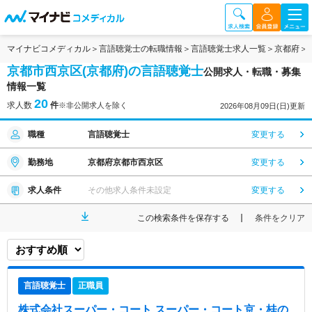
マイナビコメディカル
言語聴覚士の転職情報
言語聴覚士求人一覧
京都府
京都市西京区(京都府)の言語聴覚士
公開求人・転職・募集
情報一覧
20
求人数
件
※非公開求人を除く
2026年08月09日(日)更新
職種
言語聴覚士
変更する
勤務地
京都府京都市西京区
変更する
求人条件
その他求人条件未設定
変更する
この検索条件を保存する
条件をクリア
言語聴覚士
正職員
株式会社スーパー・コート スーパー・コート京・桂
の