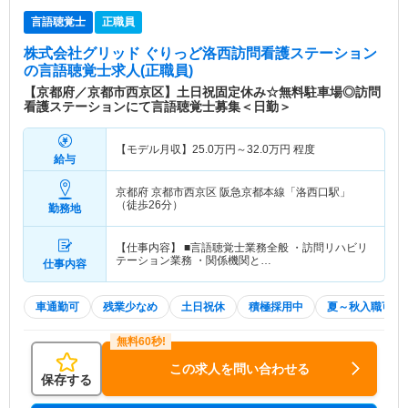
言語聴覚士
正職員
株式会社グリッド ぐりっど洛西訪問看護ステーション
の言語聴覚士求人(正職員)
【京都府／京都市西京区】土日祝固定休み☆無料駐車場◎訪問
看護ステーションにて言語聴覚士募集＜日勤＞
【モデル月収】
25.0
万円～
32.0
万円
程度
給与
京都府 京都市西京区
阪急京都本線「洛西口駅」
（徒歩26分）
勤務地
【仕事内容】 ■言語聴覚士業務全般 ・訪問リハビリ
テーション業務 ・関係機関と…
仕事内容
車通勤可
残業少なめ
土日祝休
積極採用中
夏～秋入職可
この求人を問い合わせる
保存する