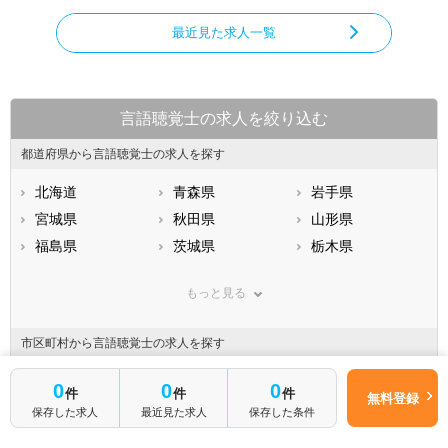
最近見た求人一覧
言語聴覚士の求人を絞り込む
都道府県から言語聴覚士の求人を探す
北海道
青森県
岩手県
宮城県
秋田県
山形県
福島県
茨城県
栃木県
群馬県
埼玉県
千葉県
もっと見る
東京都
神奈川県
新潟県
山梨県
長野県
富山県
市区町村から言語聴覚士の求人を探す
石川県
福井県
岐阜県
静岡県
京都市すべて
愛知県
三重県
0
0
0
件
件
件
無料登録
滋賀県
京都市北区
京都府
京都市上京区
大阪府
保存した求人
最近見た求人
保存した条件
兵庫県
京都市左京区
奈良県
京都市中京区
和歌山県