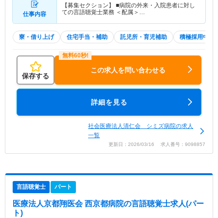
【募集セクション】 ■病院の外来・入院患者に対し
ての言語聴覚士業務 ＜配属＞…
仕事内容
寮・借り上げ
住宅手当・補助
託児所・育児補助
積極採用中
この求人を問い合わせる
保存する
詳細を見る
社会医療法人清仁会 シミズ病院の求人
一覧
更新日：2026/03/16 求人番号：9098857
言語聴覚士
パート
医療法人京都翔医会 西京都病院
の言語聴覚士求人(パー
ト)