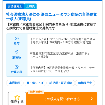
言語聴覚士
正職員
社会医療法人清仁会 洛西ニュータウン病院
の言語聴覚
士求人(正職員)
【京都府／京都市西京区】院内保育所あり♪地域医療に貢献す
る病院にて言語聴覚士の募集です！
【モデル月収】
22.2
万円～
26.5
万円
程度※諸手当込
【モデル年収】
267
万円～
318
万円
程度※賞与別
給与
京都府 京都市西京区
阪急京都本線「洛西口駅」
（バス・車7分）
勤務地
【仕事内容】 ■言語聴覚士業務全般 ・リハビリテー
ション科において、外来および…
仕事内容
車通勤可
寮・借り上げ
託児所・育児補助
積極採用中
この求人を問い合わせる
保存する