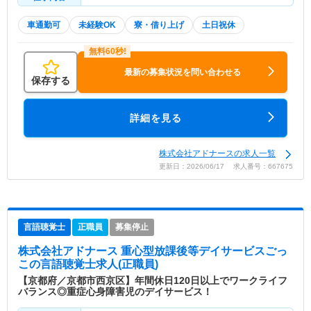
車通勤可
未経験OK
寮・借り上げ
土日祝休
最新の募集状況を問い合わせる
保存する
詳細を見る
株式会社アドナースの求人一覧
更新日：2026/06/17 求人番号：667675
言語聴覚士
正職員
募集停止
株式会社アドナース 重心型放課後等デイサービスごっ
こ
の言語聴覚士求人(正職員)
【京都府／京都市西京区】年間休日120日以上でワークライフ
バランス◎重症心身障害児のデイサービス！