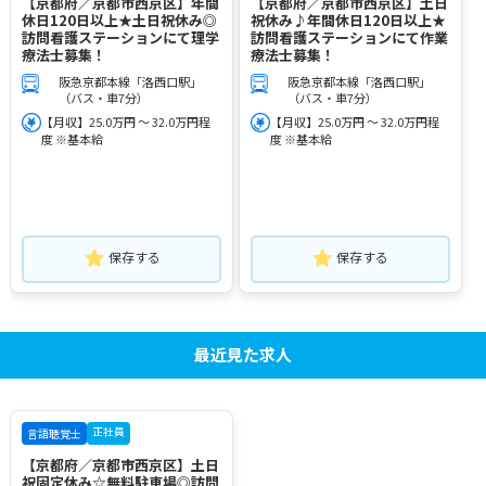
【京都府／京都市西京区】年間
【京都府／京都市西京区】土日
休日120日以上★土日祝休み◎
祝休み♪年間休日120日以上★
訪問看護ステーションにて理学
訪問看護ステーションにて作業
療法士募集！
療法士募集！
阪急京都本線「洛西口駅」
阪急京都本線「洛西口駅」
（バス・車7分）
（バス・車7分）
【月収】25.0万円 ～ 32.0万円程
【月収】25.0万円 ～ 32.0万円程
度 ※基本給
度 ※基本給
保存する
保存する
最近見た求人
正社員
言語聴覚士
【京都府／京都市西京区】土日
祝固定休み☆無料駐車場◎訪問