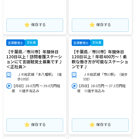
保存する
保存する
正社員
正社員
言語聴覚士
言語聴覚士
【千葉県／市川市】年間休日
【千葉県／市川市】年間休日
120日以上！訪問看護ステーシ
120日以上！年収400万～！柔
ョンにて言語聴覚士募集です♪
軟な働き方が可能なステーショ
＜正社員＞
ンです♪
ＪＲ総武線「本八幡駅」（徒
ＪＲ総武線「市川駅」（徒歩
歩10分）
5分）
【月収】28.0万円 ～ 39.0万円程
【月収】28.0万円 ～ 37.3万円程
度 ※諸手当込み
度 ※諸手当込み
保存する
保存する