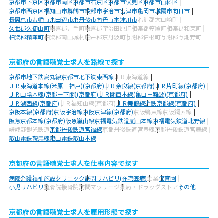
京都市下京区
京都市南区
京都市右京区
京都市伏見区
京都市山科区
京都市西京区
福知山市
舞鶴市
綾部市
宇治市
宮津市
亀岡市
城陽市
向日市
長岡京市
八幡市
京田辺市
京丹後市
南丹市
木津川市
乙訓郡大山崎町
久世郡久御山町
綴喜郡井手町
綴喜郡宇治田原町
相楽郡笠置町
相楽郡和束町
相楽郡精華町
相楽郡南山城村
船井郡京丹波町
与謝郡伊根町
与謝郡与謝野町
京都府の言語聴覚士求人を路線で探す
京都市地下鉄烏丸線
京都市地下鉄東西線
ＪＲ東海道線
ＪＲ東海道本線(米原－神戸)(京都府)
ＪＲ奈良線(京都府)
ＪＲ片町線(京都府)
ＪＲ山陰本線(京都－下関)(京都府)
ＪＲ関西本線(亀山－難波)(京都府)
ＪＲ湖西線(京都府)
ＪＲ福知山線(京都府)
ＪＲ舞鶴線
近鉄京都線(京都府)
京阪本線(京都府)
京阪宇治線
京阪京津線(京都府)
京阪鴨東線
京阪鋼索線
阪急京都本線(京都府)
阪急嵐山線
京福電気鉄道嵐山本線
京福電気鉄道北野線
嵯峨野観光鉄道
京都丹後鉄道宮福線
京都丹後鉄道宮豊線
京都丹後鉄道宮舞線
叡山電鉄鞍馬線
叡山電鉄叡山本線
京都府の言語聴覚士求人を仕事内容で探す
病院
介護福祉施設
クリニック
訪問リハビリ(在宅医療)
企業
保育園
小児リハビリ
整骨院
接骨院
訪問マッサージ
薬局・ドラッグストア
その他
京都府の言語聴覚士求人を雇用形態で探す