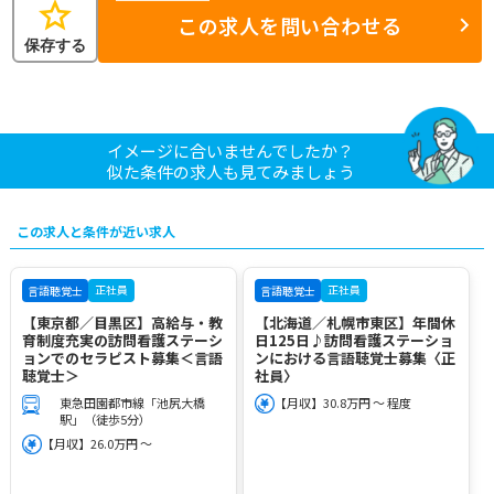
star
この求人を問い合わせる
保存する
イメージに合いませんでしたか？
似た条件の求人も見てみましょう
この求人と条件が近い求人
正社員
正社員
言語聴覚士
言語聴覚士
【東京都／目黒区】高給与・教
【北海道／札幌市東区】年間休
育制度充実の訪問看護ステーシ
日125日♪訪問看護ステーショ
ョンでのセラピスト募集＜言語
ンにおける言語聴覚士募集〈正
聴覚士＞
社員〉
東急田園都市線「池尻大橋
【月収】30.8万円 ～ 程度
駅」（徒歩5分）
【月収】26.0万円 ～