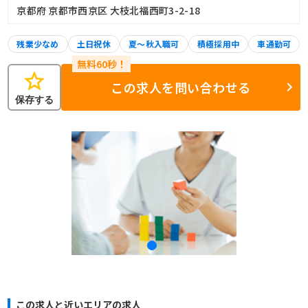
京都府 京都市西京区 大枝北福西町3-2-18
残業少なめ
土日祝休
夏～秋入職可
積極採用中
車通勤可
star
この求人を問い合わせる
保存する
この求人と近いエリアの求人