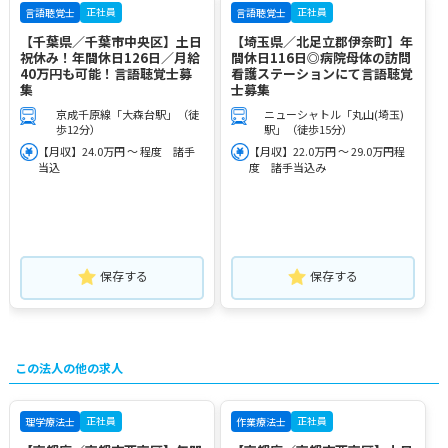
正社員
正社員
言語聴覚士
言語聴覚士
【千葉県／千葉市中央区】土日
【埼玉県／北足立郡伊奈町】年
祝休み！年間休日126日／月給
間休日116日◎病院母体の訪問
40万円も可能！言語聴覚士募
看護ステーションにて言語聴覚
集
士募集
京成千原線「大森台駅」（徒
ニューシャトル「丸山(埼玉)
歩12分）
駅」（徒歩15分）
【月収】24.0万円 ～ 程度 諸手
【月収】22.0万円 ～ 29.0万円程
当込
度 諸手当込み
保存する
保存する
この法人の他の求人
正社員
正社員
理学療法士
作業療法士