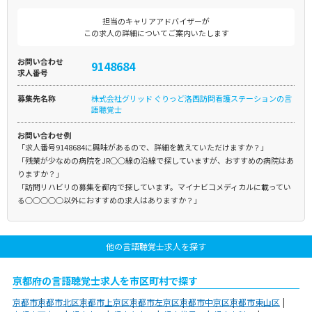
担当のキャリアアドバイザーが
この求人の詳細についてご案内いたします
お問い合わせ
9148684
求人番号
募集先名称
株式会社グリッド ぐりっど洛西訪問看護ステーションの言
語聴覚士
お問い合わせ例
「求人番号9148684に興味があるので、詳細を教えていただけますか？」
「残業が少なめの病院をJR○○線の沿線で探していますが、おすすめの病院はあ
りますか？」
「訪問リハビリの募集を都内で探しています。マイナビコメディカルに載ってい
る○○○○○以外におすすめの求人はありますか？」
他の言語聴覚士求人を探す
京都府の言語聴覚士求人を市区町村で探す
京都市
京都市北区
京都市上京区
京都市左京区
京都市中京区
京都市東山区