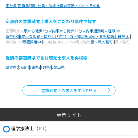
正社員(正職員)
契約社員・嘱託社員
非常勤・パート
その他
京都府の言語聴覚士求人をこだわり条件で探す
管理職求人
駅から徒歩5分以内
駅から徒歩10分以内
車通勤可
未経験OK
新卒OK
残業少なめ
寮・借り上げ
住宅手当・補助
託児所・育児補助
土日祝休
無資格 OK
積極採用中
WEB面接OK
2027年4月入職可
夏～秋入職可
1月入職可
近隣の都道府県で言語聴覚士求人を再検索
滋賀県
大阪府
兵庫県
奈良県
和歌山県
言語聴覚士の求人をすべて見る
専門サイト
理学療法士（PT）