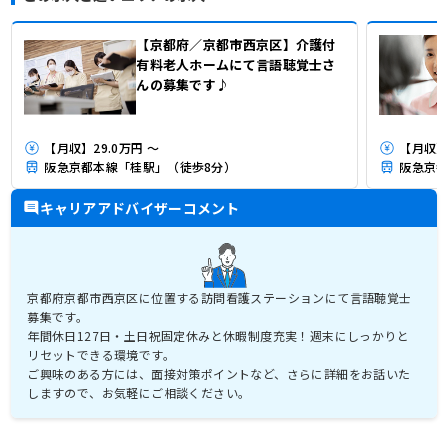
【京都府／京都市西京区】介護付
有料老人ホームにて言語聴覚士さ
んの募集です♪
【月収】29.0万円 ～
【月収】
阪急京都本線「桂駅」（徒歩8分）
阪急京都
キャリアアドバイザーコメント
京都府京都市西京区に位置する訪問看護ステーションにて言語聴覚士
募集です。
年間休日127日・土日祝固定休みと休暇制度充実！週末にしっかりと
リセットできる環境です。
ご興味のある方には、面接対策ポイントなど、さらに詳細をお話いた
しますので、お気軽にご相談ください。