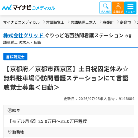
マイナビコメディカル
言語聴覚士
言語聴覚士求人
京都府
京都市
株式会社グリッド
ぐりっど洛西訪問看護ステーション
の言
語聴覚士 の求人・転職
言語聴覚士
【京都府／京都市西京区】土日祝固定休み☆
無料駐車場◎訪問看護ステーションにて言語
聴覚士募集＜日勤＞
更新日：2026/07/03
求人番号：9148684
給与
【モデル月収】25.0万円〜32.0万円程度
勤務地