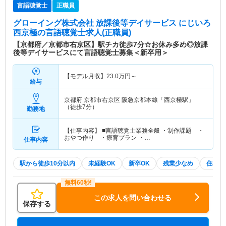
言語聴覚士
正職員
グローイング株式会社 放課後等デイサービス にじいろ
西京極
の言語聴覚士求人(正職員)
【京都府／京都市右京区】駅チカ徒歩7分☆お休み多め◎放課
後等デイサービスにて言語聴覚士募集＜新卒用＞
【モデル月収】
23.0
万円～
給与
京都府 京都市右京区
阪急京都本線「西京極駅」
（徒歩7分）
勤務地
【仕事内容】 ■言語聴覚士業務全般 ・制作課題 ・
おやつ作り ・療育プラン ・…
仕事内容
駅から徒歩10分以内
未経験OK
新卒OK
残業少なめ
住宅手
この求人を問い合わせる
保存する