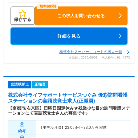
この求人を問い合わせる
保存する
詳細を見る
株式会社スーパー・コートの求人一覧
更新日：2026/08/03 求人番号：9144973
言語聴覚士
正職員
株式会社ライフサポートサービスつぐみ 優彩訪問看護
ステーション
の言語聴覚士求人(正職員)
【京都市/右京区】日曜日固定休み★残業少な目の訪問看護ステ
ーションにて言語聴覚士さんの募集です♪
【モデル月収】
23.0
万円～
33.0
万円
程度
給与