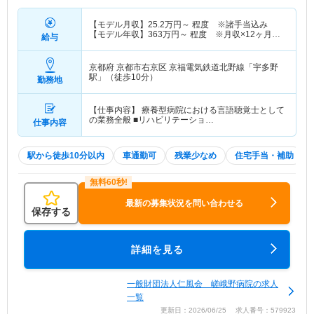
【モデル月収】
25.2
万円～
程度 ※諸手当込み
【モデル年収】
363
万円～
程度 ※月収×12ヶ月＋
給与
賞与4.0ヶ月想定
京都府 京都市右京区
京福電気鉄道北野線「宇多野
駅」（徒歩10分）
勤務地
【仕事内容】 療養型病院における言語聴覚士として
の業務全般 ■リハビリテーショ…
仕事内容
駅から徒歩10分以内
車通勤可
残業少なめ
住宅手当・補助
最新の募集状況を問い合わせる
保存する
詳細を見る
一般財団法人仁風会 嵯峨野病院の求人
一覧
更新日：2026/06/25 求人番号：579923