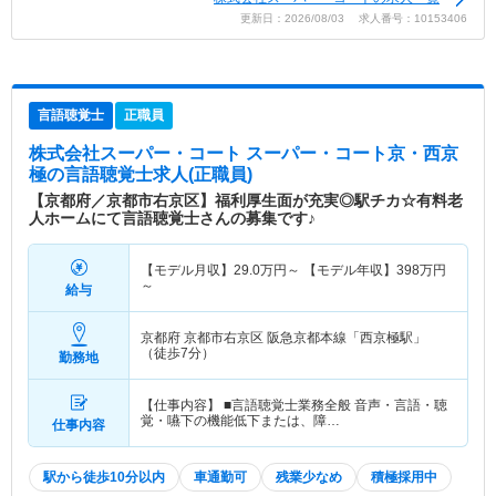
更新日：2026/08/03 求人番号：10153406
言語聴覚士
正職員
株式会社スーパー・コート スーパー・コート京・西京
極
の言語聴覚士求人(正職員)
【京都府／京都市右京区】福利厚生面が充実◎駅チカ☆有料老
人ホームにて言語聴覚士さんの募集です♪
【モデル月収】
29.0
万円～
【モデル年収】
398
万円
～
給与
京都府 京都市右京区
阪急京都本線「西京極駅」
（徒歩7分）
勤務地
【仕事内容】 ■言語聴覚士業務全般 音声・言語・聴
覚・嚥下の機能低下または、障…
仕事内容
駅から徒歩10分以内
車通勤可
残業少なめ
積極採用中