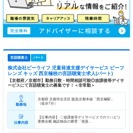
言語聴覚士
パート
株式会社ビーライフ 児童発達支援デイサービス ビーフ
レンズ キッズ 西京極校
の言語聴覚士求人(パート)
【京都府／京都市】勤務日数・時間相談可能◎放課後等デイサ
ービスにて言語聴覚士の募集です！＜非常勤＞
京都府 京都市右京区
阪急京都本線「西京極駅」
（徒歩7分）
勤務地
【仕事内容】 ◇放課後等デイサービスでのリハビリ
業務全般 施設独自の療育「視覚…
仕事内容