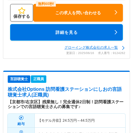
この求人を問い合わせる
保存する
詳細を見る
グローイング株式会社の求人一覧
更新日：2025/06/16 求人番号：9124262
言語聴覚士
正職員
株式会社Options 訪問看護ステーションにしお
の言語
聴覚士求人(正職員)
【京都市/右京区】残業無し！完全週休2日制！訪問看護ステー
ションでの言語聴覚士さんの募集です♪
【モデル月収】
24.5
万円～
44.5
万円
給与