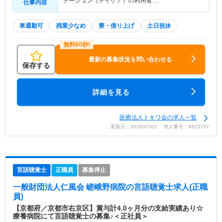
テーション（デイケア）の利用者…
仕事内容
車通勤可
残業少なめ
寮・借り上げ
土日祝休
最新の募集状況を問い合わせる
保存する
詳細を見る
医療法人トキワ会の求人一覧
更新日：2026/07/01 求人番号：9823737
言語聴覚士
正職員
募集停止
一般財団法人仁風会 嵯峨野病院
の言語聴覚士求人(正職
員)
【京都府／京都市右京区】賞与計4.0ヶ月分の支給実績あり☆
療養病院にて言語聴覚士の募集♪＜正社員＞