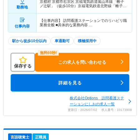
京都府 京都市右京区
京福電気鉄道嵐山本線「帷子
ノ辻駅」（徒歩10分）京福電気鉄道北野線「帷子ノ
勤務地
辻駅」（徒歩10分）
【仕事内容】 訪問看護ステーションでのリハビリ職
業務全般 ■具体的な業務内容 …
仕事内容
駅から徒歩10分以内
車通勤可
積極採用中
この求人を問い合わせる
保存する
詳細を見る
株式会社Options 訪問看護ステ
ーションにしおの求人一覧
更新日：2026/07/02 求人番号：10173908
言語聴覚士
正職員