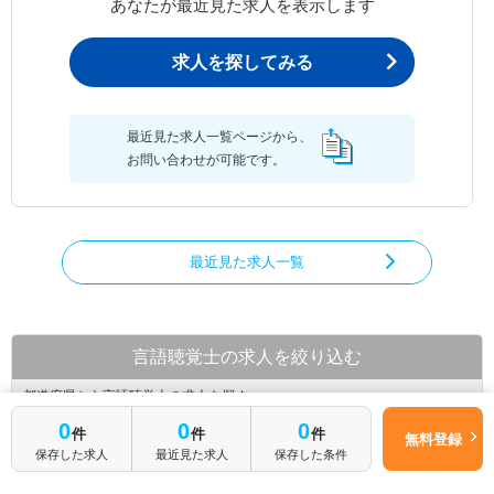
あなたが最近見た求人を表示します
求人を探してみる
最近見た求人一覧ページから、
お問い合わせが可能です。
最近見た求人一覧
言語聴覚士の求人を絞り込む
都道府県から言語聴覚士の求人を探す
0
0
0
件
件
件
北海道
青森県
岩手県
無料登録
保存した求人
最近見た求人
保存した条件
宮城県
秋田県
山形県