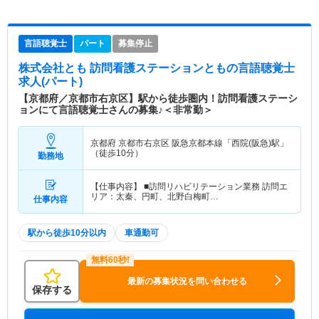
言語聴覚士
パート
募集停止
株式会社とも 訪問看護ステーションとも
の言語聴覚士
求人(パート)
【京都府／京都市右京区】駅から徒歩圏内！訪問看護ステーシ
ョンにて言語聴覚士さんの募集♪＜非常勤＞
京都府 京都市右京区
阪急京都本線「西院(阪急)駅」
（徒歩10分）
勤務地
【仕事内容】 ■訪問リハビリテーション業務 訪問エ
リア：太秦、円町、北野白梅町…
仕事内容
駅から徒歩10分以内
車通勤可
最新の募集状況を問い合わせる
保存する