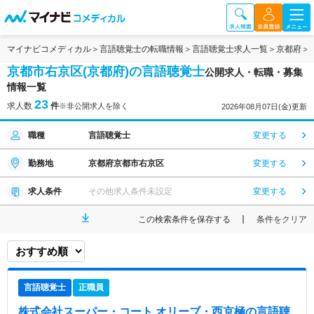
マイナビコメディカル
言語聴覚士の転職情報
言語聴覚士求人一覧
京都府
京都市右京区(京都府)の言語聴覚士
公開求人・転職・募集
情報一覧
23
求人数
件
※非公開求人を除く
2026年08月07日(金)更新
職種
言語聴覚士
変更する
勤務地
京都府京都市右京区
変更する
求人条件
その他求人条件未設定
変更する
この検索条件を保存する
条件をクリア
言語聴覚士
正職員
株式会社スーパー・コート オリーブ・西京極
の言語聴