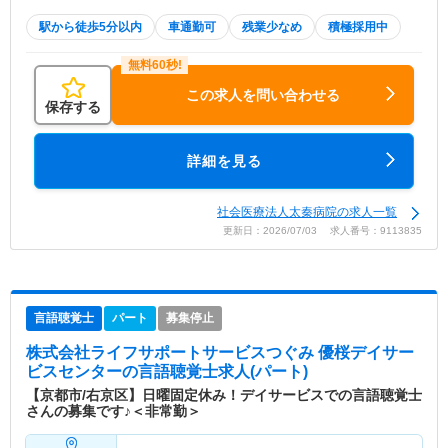
駅から徒歩5分以内
車通勤可
残業少なめ
積極採用中
この求人を問い合わせる
保存する
詳細を見る
社会医療法人太秦病院の求人一覧
更新日：2026/07/03 求人番号：9113835
言語聴覚士
パート
募集停止
株式会社ライフサポートサービスつぐみ 優桜デイサー
ビスセンター
の言語聴覚士求人(パート)
【京都市/右京区】日曜固定休み！デイサービスでの言語聴覚士
さんの募集です♪＜非常勤＞