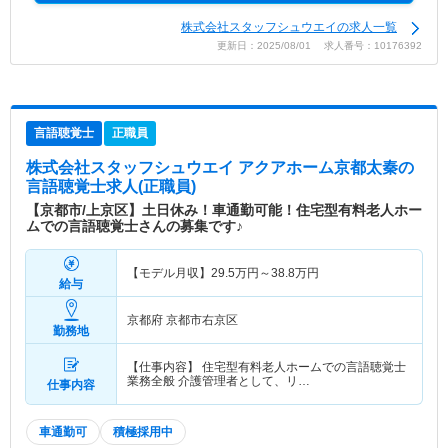
株式会社スタッフシュウエイの求人一覧
更新日：2025/08/01 求人番号：10176392
言語聴覚士
正職員
株式会社スタッフシュウエイ アクアホーム京都太秦
の
言語聴覚士求人(正職員)
【京都市/上京区】土日休み！車通勤可能！住宅型有料老人ホー
ムでの言語聴覚士さんの募集です♪
【モデル月収】
29.5
万円～
38.8
万円
給与
京都府 京都市右京区
勤務地
【仕事内容】 住宅型有料老人ホームでの言語聴覚士
業務全般 介護管理者として、リ…
仕事内容
車通勤可
積極採用中