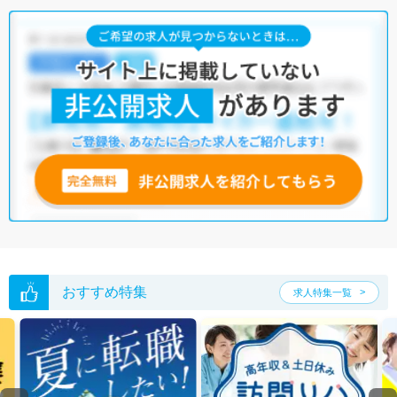
転職支援サービス
にお申し込みいただくと、全求人からご希望条件に合
う求人を提案させていただきます。
京都市右京区の言語聴覚士求人では以下のような条件が人気です。
・
土日祝休
・
積極採用中
・
新卒OK
・
正社員(正職員)
・
病院
・
介護福祉施設
・
訪問リハビリ(在宅医療)
・
小児リハビリ
・
その他
他の条件でも人気の求人がございますので、「こだわり条件」から検索
いただくか、お気軽にお問い合わせください。
全国の言語聴覚士求人
から検索いただくことも可能です。
無料転職支援サービス
にお申し込みいただくと、ご希望条件をヒアリン
グした上で求人をご提案いたします。
ご希望条件がまだ定まっていない方は
人気の希望条件をピックアップし
た求人特集
をぜひご活用ください。
転職支援の他、情報収集や募集状況の確認も、お気軽にご相談くださ
い。
おすすめ特集
求人特集一覧