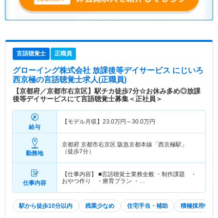
言語聴覚士
正職員
グローイング株式会社 放課後等デイサービス にじいろ
西京極
の言語聴覚士求人(正職員)
【京都府／京都市右京区】駅チカ徒歩7分☆お休み多め◎放課
後等デイサービスにて言語聴覚士募集＜正社員＞
【モデル月収】
23.0
万円～
30.0
万円
給与
京都府 京都市右京区
阪急京都本線「西京極駅」
（徒歩7分）
勤務地
【仕事内容】 ■言語聴覚士業務全般 ・制作課題 ・
おやつ作り ・療育プラン ・…
仕事内容
駅から徒歩10分以内
残業少なめ
住宅手当・補助
積極採用中