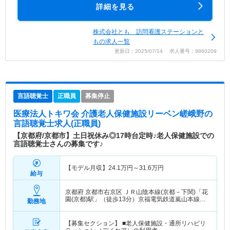
詳細を見る
株式会社とも 訪問看護ステーションと
もの求人一覧
更新日：2025/07/14 求人番号：9860209
言語聴覚士
正職員
募集停止
医療法人トキワ会 介護老人保健施設リーベン嵯峨野
の
言語聴覚士求人(正職員)
【京都府/京都市】土日祝休み◎17時台定時♪老人保健施設での
言語聴覚士さんの募集です♪
【モデル月収】
24.1
万円～
31.6
万円
給与
京都府 京都市右京区
ＪＲ山陰本線(京都－下関)「花
園(京都)駅」（徒歩13分）京福電気鉄道嵐山本線
勤務地
「太秦広隆寺駅」（徒歩8分） 他
【募集セクション】 ■老人保健施設・通所リハビリ