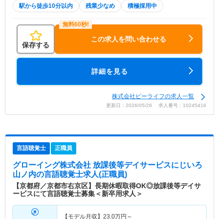
駅から徒歩10分以内
残業少なめ
積極採用中
この求人を問い合わせる
保存する
詳細を見る
株式会社ビーライフの求人一覧
更新日：2026/05/26 求人番号：10245416
言語聴覚士
正職員
グローイング株式会社 放課後等デイサービスにじいろ
山ノ内
の言語聴覚士求人(正職員)
【京都府／京都市右京区】長期休暇取得OK◎放課後等デイサ
ービスにて言語聴覚士募集＜新卒用求人＞
【モデル月収】
23.0
万円～