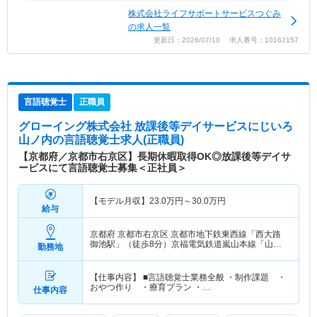
株式会社ライフサポートサービスつぐみ
の求人一覧
更新日：2026/07/10 求人番号：10162157
言語聴覚士
正職員
グローイング株式会社 放課後等デイサービスにじいろ
山ノ内
の言語聴覚士求人(正職員)
【京都府／京都市右京区】長期休暇取得OK◎放課後等デイサ
ービスにて言語聴覚士募集＜正社員＞
【モデル月収】
23.0
万円～
30.0
万円
給与
京都府 京都市右京区
京都市地下鉄東西線「西大路
御池駅」（徒歩8分）京福電気鉄道嵐山本線「山ノ
勤務地
内(京都)駅」（徒歩4分）
【仕事内容】 ■言語聴覚士業務全般 ・制作課題 ・
おやつ作り ・療育プラン ・…
仕事内容