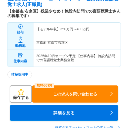
覚士求人(正職員)
【京都市/右京区】残業少なめ！施設内訪問での言語聴覚士さん
の募集です♪
【モデル年収】
350
万円～
400
万円
給与
京都府 京都市右京区
勤務地
2025年10月オープン予定 【仕事内容】 施設内訪問
での言語聴覚士業務全般
仕事内容
積極採用中
この求人を問い合わせる
保存する
詳細を見る
株式会社スーパー・コートの求人一覧