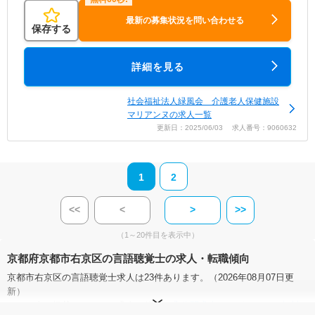
最新の募集状況を問い合わせる
保存する
詳細を見る
社会福祉法人緑風会 介護老人保健施設
マリアンヌの求人一覧
更新日：2025/06/03 求人番号：9060632
1
2
<<
<
>
>>
（1～20件目を表示中）
京都府京都市右京区の言語聴覚士の求人・転職傾向
京都市右京区の言語聴覚士求人は23件あります。（2026年08月07日更
新）
サイト上に掲載されている求人の他に、
非公開求人
もございます。
無料