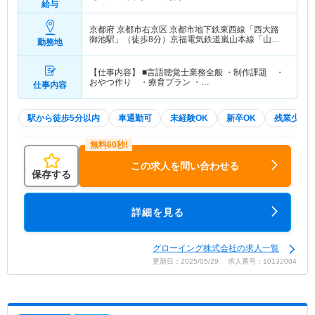
給与
京都府 京都市右京区
京都市地下鉄東西線「西大路
御池駅」（徒歩8分）京福電気鉄道嵐山本線「山ノ
勤務地
内(京都)駅」（徒歩4分）
【仕事内容】 ■言語聴覚士業務全般 ・制作課題 ・
おやつ作り ・療育プラン ・…
仕事内容
駅から徒歩5分以内
車通勤可
未経験OK
新卒OK
残業少な
この求人を問い合わせる
保存する
詳細を見る
グローイング株式会社の求人一覧
更新日：2025/05/29 求人番号：10132004