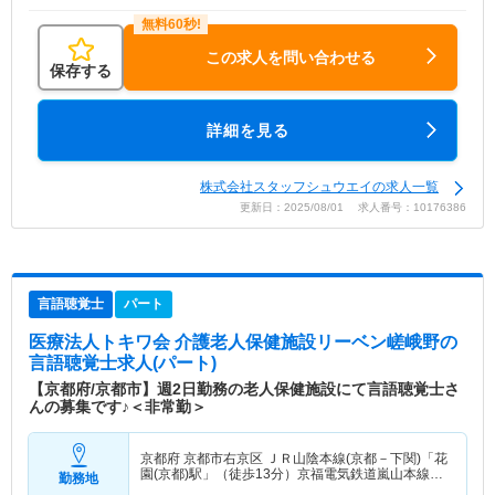
この求人を問い合わせる
保存する
詳細を見る
株式会社スタッフシュウエイの求人一覧
更新日：2025/08/01 求人番号：10176386
言語聴覚士
パート
医療法人トキワ会 介護老人保健施設リーベン嵯峨野
の
言語聴覚士求人(パート)
【京都府/京都市】週2日勤務の老人保健施設にて言語聴覚士さ
んの募集です♪＜非常勤＞
京都府 京都市右京区
ＪＲ山陰本線(京都－下関)「花
園(京都)駅」（徒歩13分）京福電気鉄道嵐山本線
勤務地
「太秦広隆寺駅」（徒歩8分） 他