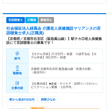
言語聴覚士
正職員
募集停止
社会福祉法人緑風会 介護老人保健施設マリアンヌ
の言
語聴覚士求人(正職員)
【京都府／京都市右京区（阪急嵐山線）】駅チカ◎老人保健施
設にて言語聴覚士の募集です！
【モデル月収】
27.0
万円～
程度 ※諸手当込 【モ
デル年収】
381
万円～
程度
給与
京都府 京都市右京区
阪急嵐山線「松尾大社駅」
（徒歩5分）
勤務地
【仕事内容】 ■老健・デイケア・訪問リハでのリハ
ビリテーション業務 ・1日平均…
仕事内容
駅から徒歩5分以内
残業少なめ