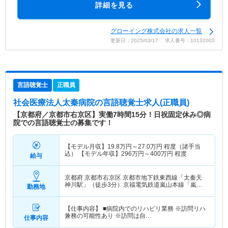
詳細を見る
グローイング株式会社の求人一覧
更新日：2025/03/17 求人番号：10132003
言語聴覚士
正職員
社会医療法人太秦病院
の言語聴覚士求人(正職員)
【京都府／京都市右京区】実働7時間15分！日祝固定休み◎病
院での言語聴覚士の募集です！
【モデル月収】
19.8
万円～
27.0
万円
程度（諸手当
込） 【モデル年収】
296
万円～
400
万円
程度
給与
京都府 京都市右京区
京都市地下鉄東西線「太秦天
神川駅」（徒歩3分）京福電気鉄道嵐山本線「嵐電
勤務地
天神川駅」（徒歩5分）
【仕事内容】 ■病院内でのリハビリ業務 ※訪問リハ
兼務の可能性あり ※訪問は自…
仕事内容