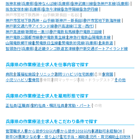
阪神本線(兵庫県)
阪神なんば線(兵庫県)
阪神武庫川線
阪急神戸本線(兵庫県)
阪急宝塚本線(兵庫県)
阪急今津線
阪急甲陽線
阪急伊丹線
神戸市営地下鉄西神・山手線(新長田－名谷)
神戸市営地下鉄西神・山手線(新神戸－新長田)
神戸市営地下鉄海岸線
神戸新交通六甲アイランド線
神戸高速線(三宮－西代)
神戸高速線(新開地－湊川)
神戸電鉄有馬線
神戸電鉄三田線
神戸電鉄公園都市線
神戸電鉄粟生線
北神急行電鉄
山陽電鉄本線
山陽電鉄網干線
能勢電鉄日生線
能勢電鉄妙見線(兵庫県)
北条鉄道
智頭急行(兵庫県)
北近畿タンゴ鉄道宮津線
神戸新交通ポートアイランド線
兵庫県の作業療法士求人を仕事内容で探す
病院
介護福祉施設
クリニック
訪問リハビリ(在宅医療)
企業
保育園
小児リハビリ
整骨院
接骨院
訪問マッサージ
薬局・ドラッグストア
その他
兵庫県の作業療法士求人を雇用形態で探す
正社員(正職員)
契約社員・嘱託社員
非常勤・パート
その他
兵庫県の作業療法士求人をこだわり条件で探す
管理職求人
駅から徒歩5分以内
駅から徒歩10分以内
車通勤可
未経験OK
新卒OK
残業少なめ
寮・借り上げ
住宅手当・補助
託児所・育児補助
土日祝休