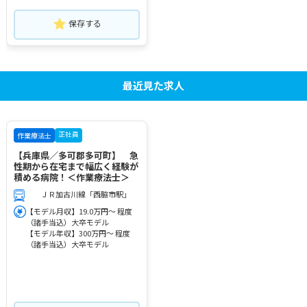
保存する
最近見た求人
正社員
作業療法士
【兵庫県／多可郡多可町】 急
性期から在宅まで幅広く経験が
積める病院！＜作業療法士＞
ＪＲ加古川線「西脇市駅」
【モデル月収】19.0万円～ 程度
（諸手当込）大卒モデル
【モデル年収】300万円～ 程度
（諸手当込）大卒モデル