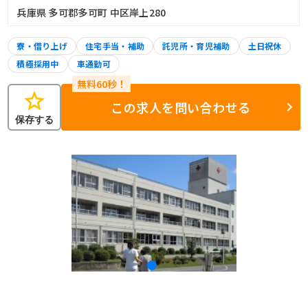
兵庫県 多可郡多可町 中区岸上280
寮・借り上げ
住宅手当・補助
託児所・育児補助
土日祝休
積極採用中
車通勤可
star
この求人を問い合わせる
保存する