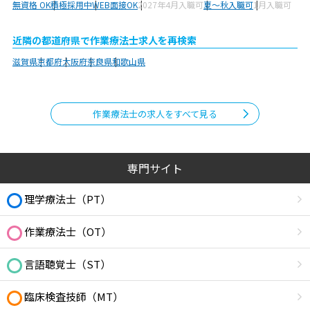
無資格 OK
積極採用中
WEB面接OK
2027年4月入職可
夏～秋入職可
1月入職可
近隣の都道府県で作業療法士求人を再検索
滋賀県
京都府
大阪府
奈良県
和歌山県
作業療法士の求人をすべて見る
専門サイト
理学療法士（PT）
作業療法士（OT）
言語聴覚士（ST）
臨床検査技師（MT）