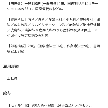
【病床数】一般110床 (一般病棟54床、回復期リハビリテー
ション病棟33床、医療療養病棟23床)
【診療科目】内科／外科／産婦人科／小児科／整形外科／眼
科／放射線科／リハビリテーション科／麻酔科／脳神経外科
／皮膚科／精神科 ※産婦人科のうち産科の取扱は休止 ※
小児科は特定疾病のみ対象
【部署構成】28名（理学療法士16名、作業療法士9名、言語
聴覚士3名）
雇用形態
正社員
給与
【モデル年収】300万円〜程度（諸手当込）大卒モデル