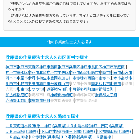
「残業が少なめの病院をJR○○線の沿線で探していますが、おすすめの病院はあ
りますか？」
「訪問リハビリの募集を都内で探しています。マイナビコメディカルに載ってい
る○○○○○以外におすすめの求人はありますか？」
他の作業療法士求人を探す
兵庫県の作業療法士求人を市区町村で探す
神戸市
神戸市東灘区
神戸市灘区
神戸市兵庫区
神戸市長田区
神戸市須磨区
神戸市垂水区
神戸市北区
神戸市中央区
神戸市西区
姫路市
尼崎市
明石市
西宮市
洲本市
芦屋市
伊丹市
相生市
豊岡市
加古川市
赤穂市
西脇市
宝塚市
三木市
高砂市
川西市
小野市
三田市
加西市
丹波篠山市
養父市
丹波市
南あわじ市
朝来市
淡路市
宍粟市
加東市
たつの市
川辺郡猪名川町
多可郡多可町
加古郡稲美町
加古郡播磨町
神崎郡市川町
神崎郡福崎町
神崎郡神河町
揖保郡太子町
赤穂郡上郡町
佐用郡佐用町
美方郡香美町
美方郡新温泉町
兵庫県の作業療法士求人を路線で探す
ＪＲ東海道本線(米原－神戸)(兵庫県)
ＪＲ山陽本線(神戸－門司)(兵庫県)
ＪＲ東西線(兵庫県)
ＪＲ山陰本線(京都－下関)(兵庫県)
ＪＲ福知山線(兵庫県)
ＪＲ加古川線
ＪＲ赤穂線(兵庫県)
ＪＲ姫新線(兵庫県)
ＪＲ播但線