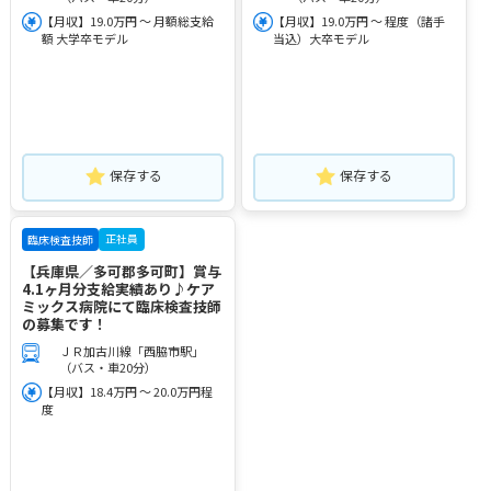
【月収】19.0万円 ～ 月額総支給
【月収】19.0万円 ～ 程度（諸手
額 大学卒モデル
当込）大卒モデル
保存する
保存する
正社員
臨床検査技師
【兵庫県／多可郡多可町】賞与
4.1ヶ月分支給実績あり♪ケア
ミックス病院にて臨床検査技師
の募集です！
ＪＲ加古川線「西脇市駅」
（バス・車20分）
【月収】18.4万円 ～ 20.0万円程
度