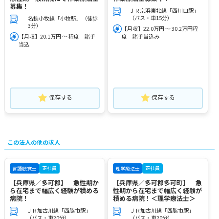
募集！
ＪＲ京浜東北線「西川口駅」
（バス・車15分）
名鉄小牧線「小牧駅」（徒歩
3分）
【月収】22.0万円 ～ 30.2万円程
【月収】20.1万円 ～ 程度 諸手
度 諸手当込み
当込
保存する
保存する
この法人の他の求人
正社員
正社員
言語聴覚士
理学療法士
【兵庫県／多可郡】 急性期か
【兵庫県／多可郡多可町】 急
ら在宅まで幅広く経験が積める
性期から在宅まで幅広く経験が
病院！
積める病院！＜理学療法士＞
ＪＲ加古川線「西脇市駅」
ＪＲ加古川線「西脇市駅」
（バス・車20分）
（バス・車20分）