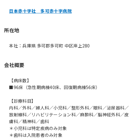
日本赤十字社 多可赤十字病院
所在地
本社：兵庫県 多可郡多可町 中区岸上280
会社概要
【病床数】
■96床（急性期病棟40床、回復期病棟56床）
【診療科目】
内科／外科／婦人科／小児科／整形外科／眼科／泌尿器科／
放射線科／リハビリテーション科／麻酔科／脳神経外科／皮
膚科／精神科／歯科
＊小児科は特定疾病のみ対象
＊歯科は入院患者のみ対象