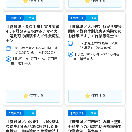
保存する
保存する
正社員
正社員
作業療法士
作業療法士
【愛知県／長久手市】賞与実績
【岐阜県／大垣市】駅から徒歩
4.5ヶ月分★日祝休み♪マイカ
圏内×教育体制充実★病院での
ー通勤可の病院求人＜作業療法
お仕事です♪＜作業療法士＞
士＞
ＪＲ東海道本線(熱海－米原)
「大垣駅」（徒歩10分）
名古屋市営地下鉄東山線「藤
が丘(愛知)駅」（徒歩15分）
【月収】20.7万円 ～ 22.4万円程
【月収】19.8万円 ～ 24.0万円程
度 諸手当込
度 諸手当込
保存する
保存する
正社員
正社員
作業療法士
作業療法士
【愛知県／小牧市】 小牧駅よ
【埼玉県／戸田市】内科・整形
り徒歩3分★地域に根ざした亜
外科中心の地域包括医療病棟で
急性期一般病院にて作業療法士
作業療法士募集中！