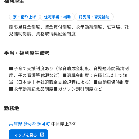
福利厚生
寮・借り上げ
住宅手当・補助
託児所・育児補助
慶弔見舞金制度、資金貸付制度、永年勤続制度、駐車場、託
児補助制度、資格取得奨励金制度
手当・福利厚生備考
■子育て支援制度あり（保育助成金制度、育児短時間勤務制
度、子の看護等休暇など）■退職金制度：在職1年以上で該
当（日本赤十字社退職金支給規程による）■自動車保険制度
■永年勤続記念品制度■ガソリン割引制度など
勤務地
兵庫県 多可郡多可町
中区岸上280
マップを見る