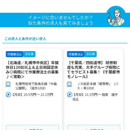
イメージに合いませんでしたか？
似た条件の求人も見てみましょう
この求人と条件が近い求人
正社員
正社員
作業療法士
作業療法士
【北海道／札幌市中央区】年間
【千葉県／四街道市】 研修制
休日120日以上＆土日祝固定休
度も充実、大手グループ病院に
み◎病院にて作業療法士の募集
てセラピスト募集！《千葉都市
♪＜常勤＞
モノレール》
札幌市営地下鉄南北線「中島
ＪＲ総武本線「都賀駅」（バ
公園駅」（徒歩10分）
ス・車10分）
【月収】20.5万円 ～ 22.1万円
【月収】21.5万円 ～ 程度 諸手
当込