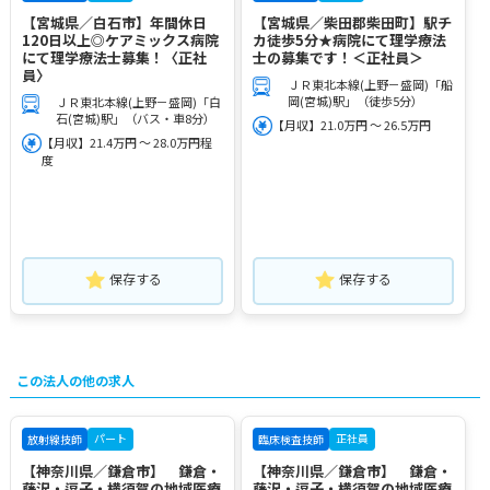
【宮城県／白石市】年間休日
【宮城県／柴田郡柴田町】駅チ
120日以上◎ケアミックス病院
カ徒歩5分★病院にて理学療法
にて理学療法士募集！〈正社
士の募集です！＜正社員＞
員〉
ＪＲ東北本線(上野－盛岡)「船
岡(宮城)駅」（徒歩5分）
ＪＲ東北本線(上野－盛岡)「白
石(宮城)駅」（バス・車8分）
【月収】21.0万円 ～ 26.5万円
【月収】21.4万円 ～ 28.0万円程
度
保存する
保存する
この法人の他の求人
パート
正社員
放射線技師
臨床検査技師
【神奈川県／鎌倉市】 鎌倉・
【神奈川県／鎌倉市】 鎌倉・
藤沢・逗子・横須賀の地域医療
藤沢・逗子・横須賀の地域医療