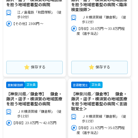
を担う地域密着型の病院
を担う地域密着型の病院＜臨床
検査技師＞
江ノ島電鉄「和田塚駅」（徒
歩10分）
ＪＲ横須賀線「鎌倉駅」（徒
歩11分）
【その他】2300円 ～
【月収】20.0万円 ～ 33.8万円程
度（諸手当込）
保存する
保存する
正社員
正社員
放射線技師
言語聴覚士
【神奈川県／鎌倉市】 鎌倉・
【神奈川県／鎌倉市】 鎌倉・
藤沢・逗子・横須賀の地域医療
藤沢・逗子・横須賀の地域医療
を担う地域密着型の病院
を担う地域密着型の病院＜言語
聴覚士＞
ＪＲ横須賀線「鎌倉駅」（徒
歩11分）
ＪＲ横須賀線「鎌倉駅」（徒
歩11分）
【月収】23.0万円 ～ 42.0万円
【月収】21.9万円 ～ 35.0万円程
度（諸手当込）