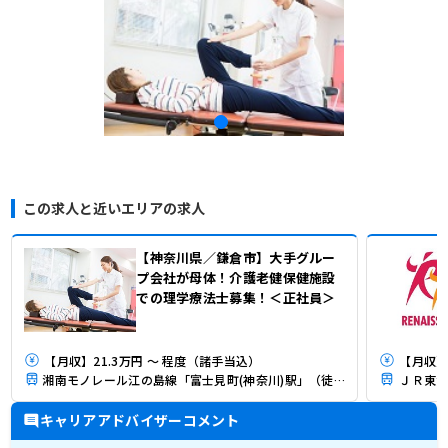
この求人と近いエリアの求人
【神奈川県／鎌倉市】大手グルー
プ会社が母体！介護老健保健施設
での理学療法士募集！＜正社員＞
【月収】21.3万円 ～ 程度（諸手当込）
【月収】2
湘南モノレール江の島線「富士見町(神奈川)駅」（徒歩7分）
ＪＲ東海
キャリアアドバイザーコメント