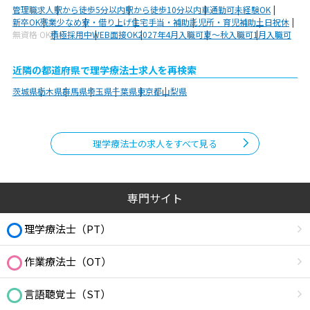
管理職求人
駅から徒歩5分以内
駅から徒歩10分以内
車通勤可
未経験OK
新卒OK
残業少なめ
寮・借り上げ
住宅手当・補助
託児所・育児補助
土日祝休
無資格 OK
積極採用中
WEB面接OK
2027年4月入職可
夏～秋入職可
1月入職可
近隣の都道府県で理学療法士求人を再検索
茨城県
栃木県
群馬県
埼玉県
千葉県
東京都
山梨県
理学療法士の求人をすべて見る
専門サイト
理学療法士（PT）
作業療法士（OT）
言語聴覚士（ST）