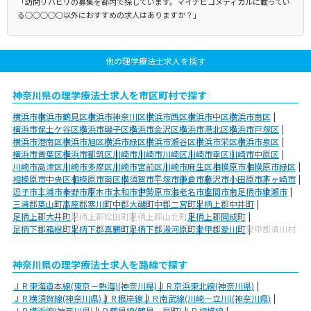
「訪問リハビリの募集を都内で探しています。マイナビコメディカルに載ってい
る○○○○○以外におすすめの求人はありますか？」
他の理学療法士求人を探す
神奈川県の理学療法士求人を市区町村で探す
横浜市
横浜市鶴見区
横浜市神奈川区
横浜市西区
横浜市中区
横浜市南区
横浜市保土ケ谷区
横浜市磯子区
横浜市金沢区
横浜市港北区
横浜市戸塚区
横浜市港南区
横浜市旭区
横浜市緑区
横浜市瀬谷区
横浜市栄区
横浜市泉区
横浜市青葉区
横浜市都筑区
川崎市
川崎市川崎区
川崎市幸区
川崎市中原区
川崎市高津区
川崎市多摩区
川崎市宮前区
川崎市麻生区
相模原市
相模原市緑区
相模原市中央区
相模原市南区
横須賀市
平塚市
鎌倉市
藤沢市
小田原市
茅ヶ崎市
逗子市
三浦市
秦野市
厚木市
大和市
伊勢原市
海老名市
座間市
南足柄市
綾瀬市
三浦郡葉山町
高座郡寒川町
中郡大磯町
中郡二宮町
足柄上郡中井町
足柄上郡大井町
足柄上郡松田町
足柄上郡山北町
足柄上郡開成町
足柄下郡箱根町
足柄下郡真鶴町
足柄下郡湯河原町
愛甲郡愛川町
愛甲郡清川村
神奈川県の理学療法士求人を路線で探す
ＪＲ東海道本線(東京－熱海)(神奈川県)
ＪＲ京浜東北線(神奈川県)
ＪＲ横須賀線(神奈川県)
ＪＲ根岸線
ＪＲ南武線(川崎－立川)(神奈川県)
ＪＲ横浜線(神奈川県)
ＪＲ鶴見線(鶴見－扇町)
ＪＲ相模線