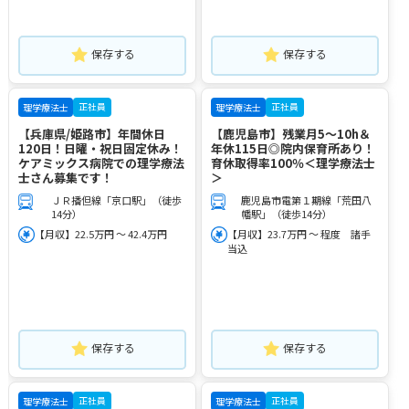
保存する
保存する
正社員
正社員
理学療法士
理学療法士
【兵庫県/姫路市】年間休日
【鹿児島市】残業月5～10h＆
120日！日曜・祝日固定休み！
年休115日◎院内保育所あり！
ケアミックス病院での理学療法
育休取得率100％＜理学療法士
士さん募集です！
＞
ＪＲ播但線「京口駅」（徒歩
鹿児島市電第１期線「荒田八
14分）
幡駅」（徒歩14分）
【月収】22.5万円 ～ 42.4万円
【月収】23.7万円 ～ 程度 諸手
当込
保存する
保存する
正社員
正社員
理学療法士
理学療法士