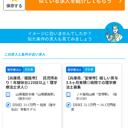
似ている求人を紹介してもらう
保存する
イメージに合いませんでしたか？
似た条件の求人も見てみましょう
この求人と条件が近い求人
正社員
正社員
理学療法士
理学療法士
【兵庫県／姫路市】 託児所あ
【兵庫県／宝塚市】嬉しい賞与
り！年間休日120日以上！理学
3.5ヶ月実積◎病院での理学療
療法士求人◎
法士募集
山陽電鉄本線「山陽姫路駅」
ＪＲ福知山線「宝塚駅」（徒
（徒歩3分）
歩15分）
【月収】23.3万円 ～ 程度（諸手
【月収】22.3万円 ～ 26.3万円程
当込）常勤モデル
度