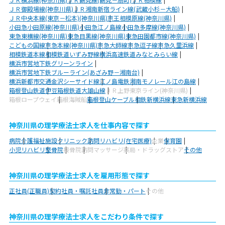
ＪＲ御殿場線(神奈川県)
ＪＲ湘南新宿ライン線(武蔵小杉－大船)
ＪＲ中央本線(東京－松本)(神奈川県)
京王相模原線(神奈川県)
小田急小田原線(神奈川県)
小田急江ノ島線
小田急多摩線(神奈川県)
東急東横線(神奈川県)
東急目黒線(神奈川県)
東急田園都市線(神奈川県)
こどもの国線
京急本線(神奈川県)
京急大師線
京急逗子線
京急久里浜線
相模鉄道本線
相模鉄道いずみ野線
横浜高速鉄道みなとみらい線
横浜市営地下鉄グリーンライン
横浜市営地下鉄ブルーライン(あざみ野－湘南台)
横浜新都市交通金沢シーサイド線
江ノ島電鉄
湘南モノレール江の島線
箱根登山鉄道
伊豆箱根鉄道大雄山線
ＪＲ上野東京ライン(神奈川県)
箱根ロープウェイ
箱根海賊船
箱根登山ケーブル
相鉄新横浜線
東急新横浜線
神奈川県の理学療法士求人を仕事内容で探す
病院
介護福祉施設
クリニック
訪問リハビリ(在宅医療)
企業
保育園
小児リハビリ
整骨院
接骨院
訪問マッサージ
薬局・ドラッグストア
その他
神奈川県の理学療法士求人を雇用形態で探す
正社員(正職員)
契約社員・嘱託社員
非常勤・パート
その他
神奈川県の理学療法士求人をこだわり条件で探す