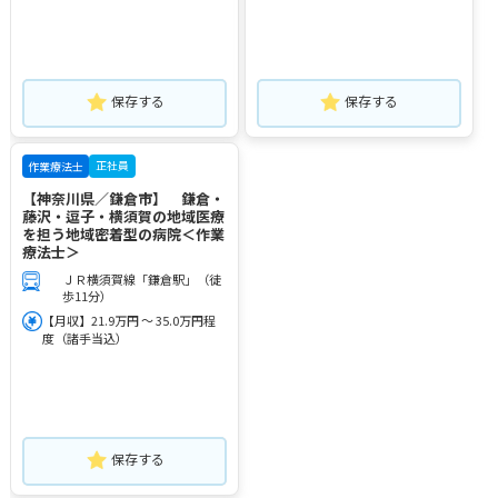
保存する
保存する
正社員
作業療法士
【神奈川県／鎌倉市】 鎌倉・
藤沢・逗子・横須賀の地域医療
を担う地域密着型の病院＜作業
療法士＞
ＪＲ横須賀線「鎌倉駅」（徒
歩11分）
【月収】21.9万円 ～ 35.0万円程
度（諸手当込）
保存する