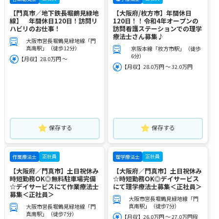
【門真市／地下鉄長堀鶴見緑地
【大阪府/枚方市】年間休日
線】 年間休日120日！訪問リ
120日！！令和4年オープンの
ハビリのお仕事！
訪問看護ステーションでの理学
療法士さん募集♪
大阪市営長堀鶴見緑地線「門
真南駅」（徒歩12分）
京阪本線「枚方市駅」（徒歩
6分）
【月収】28.0万円 ～
【月収】28.0万円 ～ 32.0万円
保存する
保存する
正社員
正社員
作業療法士
理学療法士
【大阪府／門真市】土日祝休み
【大阪府／門真市】土日祝休み
時短勤務OK◎無料駐車場完備
☆時短勤務OK◎デイサービス
☆デイサービスにて作業療法士
にて理学療法士募集＜正社員＞
募集＜正社員＞
大阪市営長堀鶴見緑地線「門
真南駅」（徒歩7分）
大阪市営長堀鶴見緑地線「門
真南駅」（徒歩7分）
【月収】26.0万円 ～ 27.0万円程