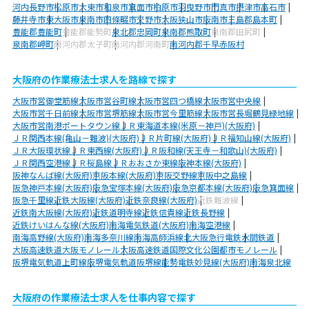
河内長野市
松原市
大東市
和泉市
箕面市
柏原市
羽曳野市
門真市
摂津市
高石市
藤井寺市
東大阪市
泉南市
四條畷市
交野市
大阪狭山市
阪南市
三島郡島本町
豊能郡豊能町
豊能郡能勢町
泉北郡忠岡町
泉南郡熊取町
泉南郡田尻町
泉南郡岬町
南河内郡太子町
南河内郡河南町
南河内郡千早赤阪村
大阪府の作業療法士求人を路線で探す
大阪市営御堂筋線
大阪市営谷町線
大阪市営四つ橋線
大阪市営中央線
大阪市営千日前線
大阪市営堺筋線
大阪市営今里筋線
大阪市営長堀鶴見緑地線
大阪市営南港ポートタウン線
ＪＲ東海道本線(米原－神戸)(大阪府)
ＪＲ関西本線(亀山－難波)(大阪府)
ＪＲ片町線(大阪府)
ＪＲ福知山線(大阪府)
ＪＲ大阪環状線
ＪＲ東西線(大阪府)
ＪＲ阪和線(天王寺－和歌山)(大阪府)
ＪＲ関西空港線
ＪＲ桜島線
ＪＲおおさか東線
阪神本線(大阪府)
阪神なんば線(大阪府)
京阪本線(大阪府)
京阪交野線
京阪中之島線
阪急神戸本線(大阪府)
阪急宝塚本線(大阪府)
阪急京都本線(大阪府)
阪急箕面線
阪急千里線
近鉄大阪線(大阪府)
近鉄奈良線(大阪府)
近鉄難波線
近鉄南大阪線(大阪府)
近鉄道明寺線
近鉄信貴線
近鉄長野線
近鉄けいはんな線(大阪府)
南海電気鉄道(大阪府)
南海空港線
南海高野線(大阪府)
南海多奈川線
南海高師浜線
北大阪急行電鉄
水間鉄道
大阪高速鉄道大阪モノレール
大阪高速鉄道国際文化公園都市モノレール
阪堺電気軌道上町線
阪堺電気軌道阪堺線
能勢電鉄妙見線(大阪府)
南海泉北線
大阪府の作業療法士求人を仕事内容で探す