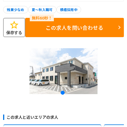
残業少なめ
夏～秋入職可
積極採用中
star
この求人を問い合わせる
保存する
この求人と近いエリアの求人