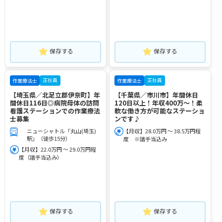
保存する
保存する
正社員
正社員
作業療法士
作業療法士
【埼玉県／北足立郡伊奈町】年
【千葉県／市川市】年間休日
間休日116日◎病院母体の訪問
120日以上！年収400万～！柔
看護ステーションでの作業療法
軟な働き方が可能なステーショ
士募集
ンです♪
ニューシャトル「丸山(埼玉)
【月収】28.0万円 ～ 38.5万円程
駅」（徒歩15分）
度 ※諸手当込み
【月収】22.0万円 ～ 29.0万円程
度（諸手当込み）
保存する
保存する