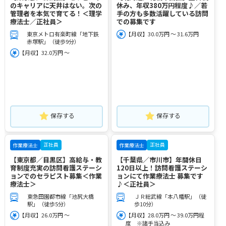
のキャリアに天井はない。次の
休み、年収380万円程度♪／若
管理者を本気で育てる！＜理学
手の方も多数活躍している訪問
療法士／正社員＞
での募集です
東京メトロ有楽町線「地下鉄
【月収】30.0万円 ～ 31.6万円
赤塚駅」（徒歩9分）
【月収】32.0万円 ～
保存する
保存する
正社員
正社員
作業療法士
作業療法士
【東京都／目黒区】高給与・教
【千葉県／市川市】年間休日
育制度充実の訪問看護ステーシ
120日以上！訪問看護ステーシ
ョンでのセラピスト募集＜作業
ョンにて作業療法士 募集です
療法士＞
♪＜正社員＞
東急田園都市線「池尻大橋
ＪＲ総武線「本八幡駅」（徒
駅」（徒歩5分）
歩10分）
【月収】26.0万円 ～
【月収】28.0万円 ～ 39.0万円程
度 ※諸手当込み