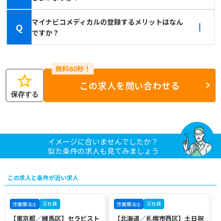
マイナビコメディカルの登録するメリットはなん
Q
ですか？
star
この求人を問い合わせる
保存する
イメージに合いませんでしたか？
似た条件の求人も見てみましょう
この求人と条件が近い求人
正社員
正社員
作業療法士
作業療法士
【東京都／練馬区】セラピスト
【北海道／札幌市西区】土日祝