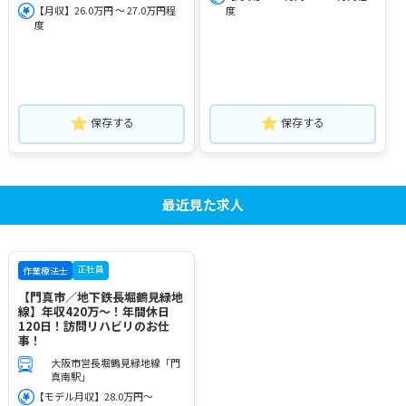
【月収】26.0万円 ～ 27.0万円程
度
度
保存する
保存する
最近見た求人
正社員
作業療法士
【門真市／地下鉄長堀鶴見緑地
線】年収420万～！年間休日
120日！訪問リハビリのお仕
事！
大阪市営長堀鶴見緑地線「門
真南駅」
【モデル月収】28.0万円～