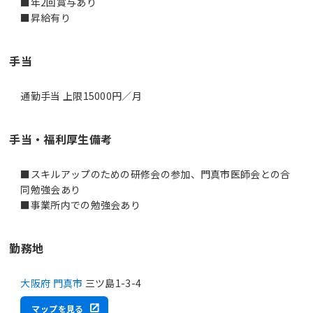
■年2回賞与あり
■昇給有り
手当
通勤手当 上限15000円／月
手当・福利厚生備考
■スキルアップのための研修会の参加、門真市医師会との合
同勉強会あり
■事業所内での勉強会あり
勤務地
大阪府 門真市
三ツ島1-3-4
マップを見る