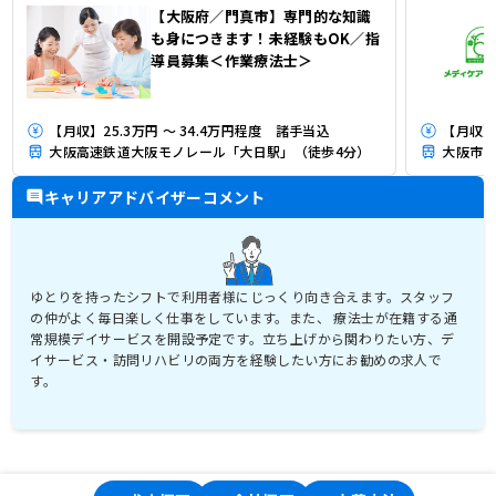
【大阪府／門真市】専門的な知識
も身につきます！未経験もOK／指
導員募集＜作業療法士＞
【月収】25.3万円 ～ 34.4万円程度 諸手当込
【月収】2
大阪高速鉄道大阪モノレール「大日駅」（徒歩4分）
大阪市営
キャリアアドバイザーコメント
ゆとりを持ったシフトで利用者様にじっくり向き合えます。スタッフ
の仲がよく毎日楽しく仕事をしています。また、 療法士が在籍する通
常規模デイサービスを開設予定です。立ち上げから関わりたい方、デ
イサービス・訪問リハビリの両方を経験したい方にお勧めの求人で
す。