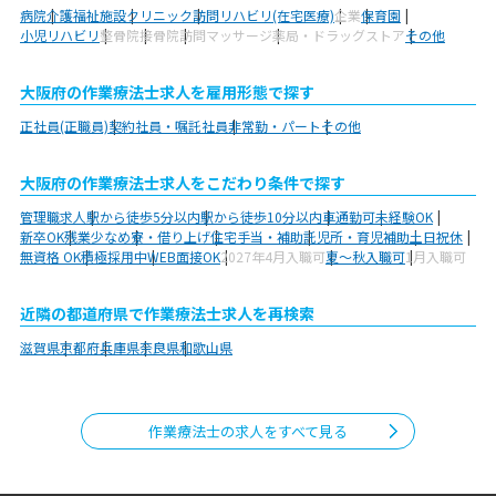
病院
介護福祉施設
クリニック
訪問リハビリ(在宅医療)
企業
保育園
小児リハビリ
整骨院
接骨院
訪問マッサージ
薬局・ドラッグストア
その他
大阪府の作業療法士求人を雇用形態で探す
正社員(正職員)
契約社員・嘱託社員
非常勤・パート
その他
大阪府の作業療法士求人をこだわり条件で探す
管理職求人
駅から徒歩5分以内
駅から徒歩10分以内
車通勤可
未経験OK
新卒OK
残業少なめ
寮・借り上げ
住宅手当・補助
託児所・育児補助
土日祝休
無資格 OK
積極採用中
WEB面接OK
2027年4月入職可
夏～秋入職可
1月入職可
近隣の都道府県で作業療法士求人を再検索
滋賀県
京都府
兵庫県
奈良県
和歌山県
作業療法士の求人をすべて見る