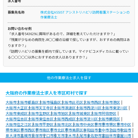
求人番号
募集先名称
株式会社ASSIST アシストリハビリ訪問看護ステーションの
作業療法士
お問い合わせ例
「求人番号543629に興味があるので、詳細を教えていただけますか？」
「残業が少なめの病院をJR○○線の沿線で探していますが、おすすめの病院はあ
りますか？」
「訪問リハビリの募集を都内で探しています。マイナビコメディカルに載ってい
る○○○○○以外におすすめの求人はありますか？」
他の作業療法士求人を探す
大阪府の作業療法士求人を市区町村で探す
大阪市
大阪市都島区
大阪市福島区
大阪市此花区
大阪市西区
大阪市港区
大阪市大正区
大阪市天王寺区
大阪市浪速区
大阪市西淀川区
大阪市東淀川区
大阪市東成区
大阪市生野区
大阪市旭区
大阪市城東区
大阪市阿倍野区
大阪市住吉区
大阪市東住吉区
大阪市西成区
大阪市淀川区
大阪市鶴見区
大阪市住之江区
大阪市平野区
大阪市北区
大阪市中央区
堺市
堺市堺区
堺市中区
堺市東区
堺市西区
堺市南区
堺市北区
堺市美原区
岸和田市
豊中市
池田市
吹田市
泉大津市
高槻市
貝塚市
守口市
枚方市
茨木市
八尾市
泉佐野市
富田林市
寝屋川市