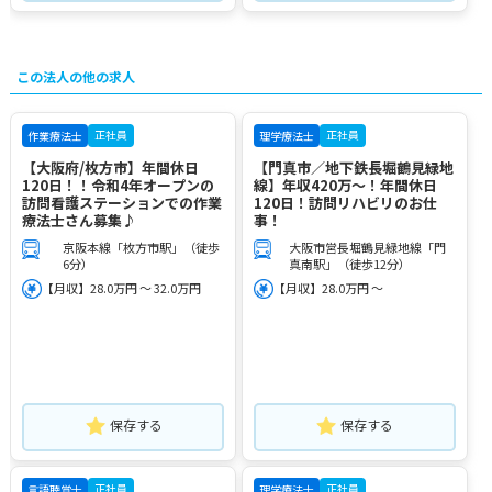
この法人の他の求人
正社員
正社員
作業療法士
理学療法士
【大阪府/枚方市】年間休日
【門真市／地下鉄長堀鶴見緑地
120日！！令和4年オープンの
線】年収420万～！年間休日
訪問看護ステーションでの作業
120日！訪問リハビリのお仕
療法士さん募集♪
事！
京阪本線「枚方市駅」（徒歩
大阪市営長堀鶴見緑地線「門
6分）
真南駅」（徒歩12分）
【月収】28.0万円 ～ 32.0万円
【月収】28.0万円 ～
保存する
保存する
正社員
正社員
言語聴覚士
理学療法士