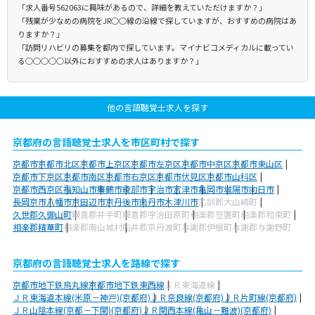
「求人番号562063に興味があるので、詳細を教えていただけますか？」
「残業が少なめの病院をJR○○線の沿線で探していますが、おすすめの病院はあ
りますか？」
「訪問リハビリの募集を都内で探しています。マイナビコメディカルに載ってい
る○○○○○以外におすすめの求人はありますか？」
他の言語聴覚士求人を探す
京都府の言語聴覚士求人を市区町村で探す
京都市
京都市北区
京都市上京区
京都市左京区
京都市中京区
京都市東山区
京都市下京区
京都市南区
京都市右京区
京都市伏見区
京都市山科区
京都市西京区
福知山市
舞鶴市
綾部市
宇治市
宮津市
亀岡市
城陽市
向日市
長岡京市
八幡市
京田辺市
京丹後市
南丹市
木津川市
乙訓郡大山崎町
久世郡久御山町
綴喜郡井手町
綴喜郡宇治田原町
相楽郡笠置町
相楽郡和束町
相楽郡精華町
相楽郡南山城村
船井郡京丹波町
与謝郡伊根町
与謝郡与謝野町
京都府の言語聴覚士求人を路線で探す
京都市地下鉄烏丸線
京都市地下鉄東西線
ＪＲ東海道線
ＪＲ東海道本線(米原－神戸)(京都府)
ＪＲ奈良線(京都府)
ＪＲ片町線(京都府)
ＪＲ山陰本線(京都－下関)(京都府)
ＪＲ関西本線(亀山－難波)(京都府)