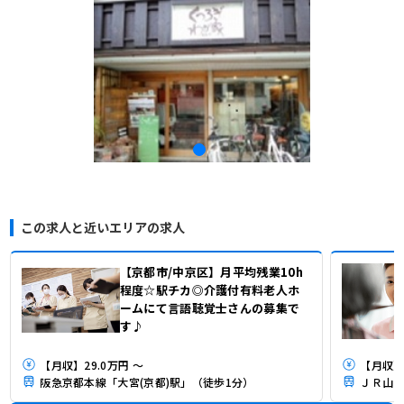
この求人と近いエリアの求人
【京都市/中京区】月平均残業10h
程度☆駅チカ◎介護付有料老人ホ
ームにて言語聴覚士さんの募集で
す♪
【月収】29.0万円 ～
【月収】3
阪急京都本線「大宮(京都)駅」（徒歩1分）
ＪＲ山陰