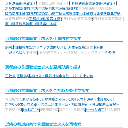
ＪＲ湖西線(京都府)
ＪＲ福知山線(京都府)
ＪＲ舞鶴線
近鉄京都線(京都府)
京阪本線(京都府)
京阪宇治線
京阪京津線(京都府)
京阪鴨東線
京阪鋼索線
阪急京都本線(京都府)
阪急嵐山線
京福電気鉄道嵐山本線
京福電気鉄道北野線
嵯峨野観光鉄道
京都丹後鉄道宮福線
京都丹後鉄道宮豊線
京都丹後鉄道宮舞線
叡山電鉄鞍馬線
叡山電鉄叡山本線
京都府の言語聴覚士求人を仕事内容で探す
病院
介護福祉施設
クリニック
訪問リハビリ(在宅医療)
企業
保育園
小児リハビリ
整骨院
接骨院
訪問マッサージ
薬局・ドラッグストア
その他
京都府の言語聴覚士求人を雇用形態で探す
正社員(正職員)
契約社員・嘱託社員
非常勤・パート
その他
京都府の言語聴覚士求人をこだわり条件で探す
管理職求人
駅から徒歩5分以内
駅から徒歩10分以内
車通勤可
未経験OK
新卒OK
残業少なめ
寮・借り上げ
住宅手当・補助
託児所・育児補助
土日祝休
無資格 OK
積極採用中
WEB面接OK
2027年4月入職可
夏～秋入職可
1月入職可
近隣の都道府県で言語聴覚士求人を再検索