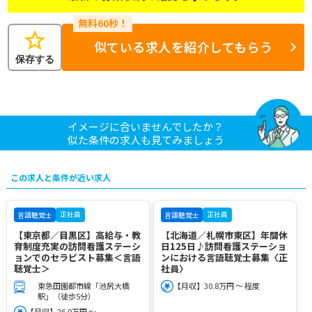
star
似ている求人を紹介してもらう
保存する
イメージに合いませんでしたか？
似た条件の求人も見てみましょう
この求人と条件が近い求人
正社員
正社員
言語聴覚士
言語聴覚士
【東京都／目黒区】高給与・教
【北海道／札幌市東区】年間休
育制度充実の訪問看護ステーシ
日125日♪訪問看護ステーショ
ョンでのセラピスト募集＜言語
ンにおける言語聴覚士募集〈正
聴覚士＞
社員〉
東急田園都市線「池尻大橋
【月収】30.8万円 ～ 程度
駅」（徒歩5分）
【月収】26.0万円 ～