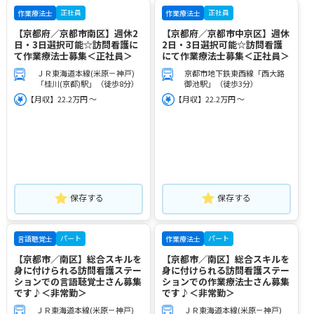
正社員
正社員
作業療法士
作業療法士
【京都府／京都市南区】週休2
【京都府／京都市中京区】週休
日・3日選択可能☆訪問看護に
2日・3日選択可能☆訪問看護
て作業療法士募集＜正社員＞
にて作業療法士募集＜正社員＞
ＪＲ東海道本線(米原－神戸)
京都市地下鉄東西線「西大路
「桂川(京都)駅」（徒歩8分）
御池駅」（徒歩3分）
【月収】22.2万円 ～
【月収】22.2万円 ～
保存する
保存する
パート
パート
言語聴覚士
作業療法士
【京都市／南区】総合スキルを
【京都市／南区】総合スキルを
身に付けられる訪問看護ステー
身に付けられる訪問看護ステー
ションでの言語聴覚士さん募集
ションでの作業療法士さん募集
です♪＜非常勤＞
です♪＜非常勤＞
ＪＲ東海道本線(米原－神戸)
ＪＲ東海道本線(米原－神戸)