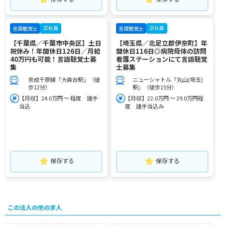
正社員
正社員
言語聴覚士
言語聴覚士
【千葉県／千葉市中央区】土日
【埼玉県／北足立郡伊奈町】年
祝休み！年間休日126日／月給
間休日116日◎病院母体の訪問
40万円も可能！言語聴覚士募
看護ステーションにて言語聴覚
集
士募集
京成千原線「大森台駅」（徒
ニューシャトル「丸山(埼玉)
歩12分）
駅」（徒歩15分）
【月収】24.0万円 ～ 程度 諸手
【月収】22.0万円 ～ 29.0万円程
当込
度 諸手当込み
保存する
保存する
この法人の他の求人