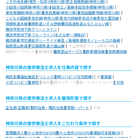
ＪＲ中央本線(東京－松本)(神奈川県)
京王相模原線(神奈川県)
小田急小田原線(神奈川県)
小田急江ノ島線
小田急多摩線(神奈川県)
東急東横線(神奈川県)
東急目黒線(神奈川県)
東急田園都市線(神奈川県)
こどもの国線
京急本線(神奈川県)
京急大師線
京急逗子線
京急久里浜線
相模鉄道本線
相模鉄道いずみ野線
横浜高速鉄道みなとみらい線
横浜市営地下鉄グリーンライン
横浜市営地下鉄ブルーライン(あざみ野－湘南台)
横浜新都市交通金沢シーサイド線
江ノ島電鉄
湘南モノレール江の島線
箱根登山鉄道
伊豆箱根鉄道大雄山線
ＪＲ上野東京ライン(神奈川県)
箱根ロープウェイ
箱根海賊船
箱根登山ケーブル
相鉄新横浜線
東急新横浜線
神奈川県の理学療法士求人を仕事内容で探す
病院
介護福祉施設
クリニック
訪問リハビリ(在宅医療)
企業
保育園
小児リハビリ
整骨院
接骨院
訪問マッサージ
薬局・ドラッグストア
その他
神奈川県の理学療法士求人を雇用形態で探す
正社員(正職員)
契約社員・嘱託社員
非常勤・パート
その他
神奈川県の理学療法士求人をこだわり条件で探す
管理職求人
駅から徒歩5分以内
駅から徒歩10分以内
車通勤可
未経験OK