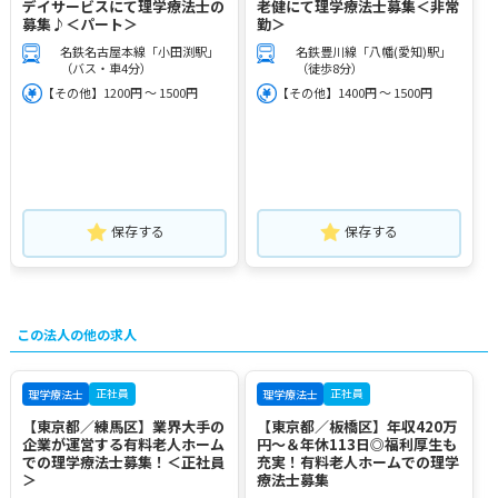
デイサービスにて理学療法士の
老健にて理学療法士募集＜非常
募集♪＜パート＞
勤＞
名鉄名古屋本線「小田渕駅」
名鉄豊川線「八幡(愛知)駅」
（バス・車4分）
（徒歩8分）
【その他】1200円 ～ 1500円
【その他】1400円 ～ 1500円
保存する
保存する
この法人の他の求人
正社員
正社員
理学療法士
理学療法士
【東京都／練馬区】業界大手の
【東京都／板橋区】年収420万
企業が運営する有料老人ホーム
円～＆年休113日◎福利厚生も
での理学療法士募集！＜正社員
充実！有料老人ホームでの理学
＞
療法士募集