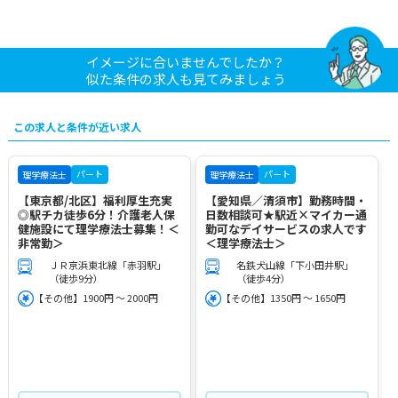
イメージに合いませんでしたか？
似た条件の求人も見てみましょう
この求人と条件が近い求人
パート
パート
理学療法士
理学療法士
【東京都/北区】福利厚生充実
【愛知県／清須市】勤務時間・
◎駅チカ徒歩6分！介護老人保
日数相談可★駅近×マイカー通
健施設にて理学療法士募集！＜
勤可なデイサービスの求人です
非常勤＞
＜理学療法士＞
ＪＲ京浜東北線「赤羽駅」
名鉄犬山線「下小田井駅」
（徒歩9分）
（徒歩4分）
【その他】1900円 ～ 2000円
【その他】1350円 ～ 1650円