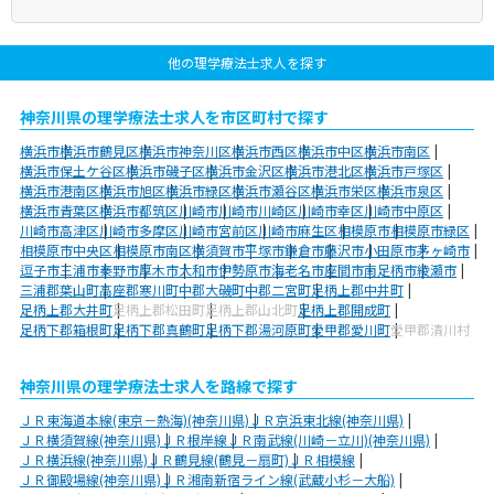
他の理学療法士求人を探す
神奈川県の理学療法士求人を市区町村で探す
横浜市
横浜市鶴見区
横浜市神奈川区
横浜市西区
横浜市中区
横浜市南区
横浜市保土ケ谷区
横浜市磯子区
横浜市金沢区
横浜市港北区
横浜市戸塚区
横浜市港南区
横浜市旭区
横浜市緑区
横浜市瀬谷区
横浜市栄区
横浜市泉区
横浜市青葉区
横浜市都筑区
川崎市
川崎市川崎区
川崎市幸区
川崎市中原区
川崎市高津区
川崎市多摩区
川崎市宮前区
川崎市麻生区
相模原市
相模原市緑区
相模原市中央区
相模原市南区
横須賀市
平塚市
鎌倉市
藤沢市
小田原市
茅ヶ崎市
逗子市
三浦市
秦野市
厚木市
大和市
伊勢原市
海老名市
座間市
南足柄市
綾瀬市
三浦郡葉山町
高座郡寒川町
中郡大磯町
中郡二宮町
足柄上郡中井町
足柄上郡大井町
足柄上郡松田町
足柄上郡山北町
足柄上郡開成町
足柄下郡箱根町
足柄下郡真鶴町
足柄下郡湯河原町
愛甲郡愛川町
愛甲郡清川村
神奈川県の理学療法士求人を路線で探す
ＪＲ東海道本線(東京－熱海)(神奈川県)
ＪＲ京浜東北線(神奈川県)
ＪＲ横須賀線(神奈川県)
ＪＲ根岸線
ＪＲ南武線(川崎－立川)(神奈川県)
ＪＲ横浜線(神奈川県)
ＪＲ鶴見線(鶴見－扇町)
ＪＲ相模線
ＪＲ御殿場線(神奈川県)
ＪＲ湘南新宿ライン線(武蔵小杉－大船)