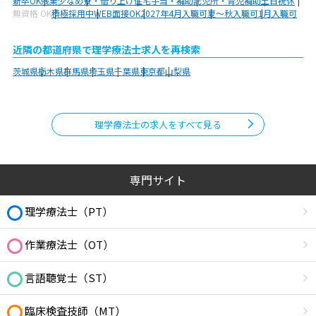
新卒OK
残業少なめ
寮・借り上げ
住宅手当・補助
託児所・育児補助
土日祝休
無資格 OK
積極採用中
WEB面接OK
2027年4月入職可
夏～秋入職可
1月入職可
近隣の都道府県で理学療法士求人を再検索
茨城県
栃木県
群馬県
埼玉県
千葉県
東京都
山梨県
理学療法士の求人をすべて見る
専門サイト
理学療法士（PT）
作業療法士（OT）
言語聴覚士（ST）
臨床検査技師（MT）