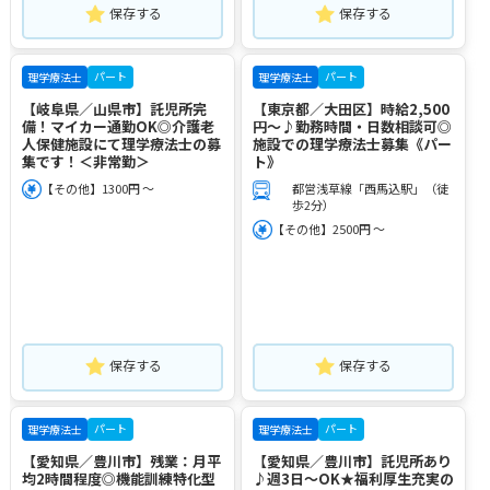
保存する
保存する
パート
パート
理学療法士
理学療法士
【岐阜県／山県市】託児所完
【東京都／大田区】時給2,500
備！マイカー通勤OK◎介護老
円～♪勤務時間・日数相談可◎
人保健施設にて理学療法士の募
施設での理学療法士募集《パー
集です！＜非常勤＞
ト》
【その他】1300円 ～
都営浅草線「西馬込駅」（徒
歩2分）
【その他】2500円 ～
保存する
保存する
パート
パート
理学療法士
理学療法士
【愛知県／豊川市】残業：月平
【愛知県／豊川市】託児所あり
均2時間程度◎機能訓練特化型
♪週3日～OK★福利厚生充実の