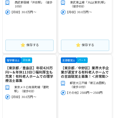
西武新宿線「井荻駅」（徒歩
東武東上線「大山(東京)駅」
10分）
（徒歩8分）
【月収】30.0万円 ～
【月収】30.0万円 ～
保存する
保存する
正社員
パート
理学療法士
言語聴覚士
【東京都／豊島区】年収420万
【東京都／中野区】業界大手企
円～＆年休113日◎福利厚生も
業が運営する有料老人ホームで
充実！有料老人ホームでの理学
の言語聴覚士募集！＜非常勤＞
療法士募集
都営大江戸線「新江古田駅」
（徒歩10分）
東京メトロ有楽町線「要町
駅」（徒歩6分）
【その他】2500円 ～ 2500円
【月収】30.0万円 ～