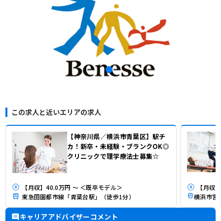
この求人と近いエリアの求人
【神奈川県／横浜市青葉区】駅チ
カ！新卒・未経験・ブランクOK◎
クリニックで理学療法士募集☆
【月収】40.0万円 ～ ＜既卒モデル＞
【月収】
東急田園都市線「青葉台駅」（徒歩1分）
キャリアアドバイザーコメント