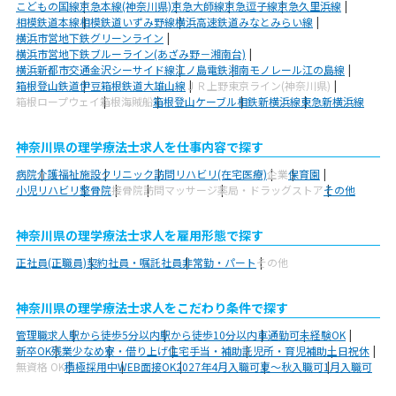
こどもの国線
京急本線(神奈川県)
京急大師線
京急逗子線
京急久里浜線
相模鉄道本線
相模鉄道いずみ野線
横浜高速鉄道みなとみらい線
横浜市営地下鉄グリーンライン
横浜市営地下鉄ブルーライン(あざみ野－湘南台)
横浜新都市交通金沢シーサイド線
江ノ島電鉄
湘南モノレール江の島線
箱根登山鉄道
伊豆箱根鉄道大雄山線
ＪＲ上野東京ライン(神奈川県)
箱根ロープウェイ
箱根海賊船
箱根登山ケーブル
相鉄新横浜線
東急新横浜線
神奈川県の理学療法士求人を仕事内容で探す
病院
介護福祉施設
クリニック
訪問リハビリ(在宅医療)
企業
保育園
小児リハビリ
整骨院
接骨院
訪問マッサージ
薬局・ドラッグストア
その他
神奈川県の理学療法士求人を雇用形態で探す
正社員(正職員)
契約社員・嘱託社員
非常勤・パート
その他
神奈川県の理学療法士求人をこだわり条件で探す
管理職求人
駅から徒歩5分以内
駅から徒歩10分以内
車通勤可
未経験OK
新卒OK
残業少なめ
寮・借り上げ
住宅手当・補助
託児所・育児補助
土日祝休
無資格 OK
積極採用中
WEB面接OK
2027年4月入職可
夏～秋入職可
1月入職可