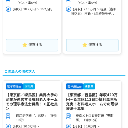
（バス・車6分）
（バス・車5分）
【月収】28.2万円 ～ 36.2万円
【月収】27.1万円 ～ 程度（諸手
当込み） 常勤・6年経験モデル
保存する
保存する
この法人の他の求人
正社員
正社員
理学療法士
理学療法士
【東京都／練馬区】業界大手の
【東京都／豊島区】年収420万
企業が運営する有料老人ホーム
円～＆年休113日◎福利厚生も
での理学療法士募集！＜正社員
充実！有料老人ホームでの理学
＞
療法士募集
西武新宿線「井荻駅」（徒歩
東京メトロ有楽町線「要町
10分）
駅」（徒歩6分）
【月収】30.0万円 ～
【月収】30.0万円 ～