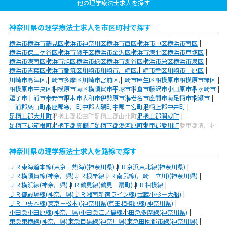
他の理学療法士求人を探す
神奈川県の理学療法士求人を市区町村で探す
横浜市
横浜市鶴見区
横浜市神奈川区
横浜市西区
横浜市中区
横浜市南区
横浜市保土ケ谷区
横浜市磯子区
横浜市金沢区
横浜市港北区
横浜市戸塚区
横浜市港南区
横浜市旭区
横浜市緑区
横浜市瀬谷区
横浜市栄区
横浜市泉区
横浜市青葉区
横浜市都筑区
川崎市
川崎市川崎区
川崎市幸区
川崎市中原区
川崎市高津区
川崎市多摩区
川崎市宮前区
川崎市麻生区
相模原市
相模原市緑区
相模原市中央区
相模原市南区
横須賀市
平塚市
鎌倉市
藤沢市
小田原市
茅ヶ崎市
逗子市
三浦市
秦野市
厚木市
大和市
伊勢原市
海老名市
座間市
南足柄市
綾瀬市
三浦郡葉山町
高座郡寒川町
中郡大磯町
中郡二宮町
足柄上郡中井町
足柄上郡大井町
足柄上郡松田町
足柄上郡山北町
足柄上郡開成町
足柄下郡箱根町
足柄下郡真鶴町
足柄下郡湯河原町
愛甲郡愛川町
愛甲郡清川村
神奈川県の理学療法士求人を路線で探す
ＪＲ東海道本線(東京－熱海)(神奈川県)
ＪＲ京浜東北線(神奈川県)
ＪＲ横須賀線(神奈川県)
ＪＲ根岸線
ＪＲ南武線(川崎－立川)(神奈川県)
ＪＲ横浜線(神奈川県)
ＪＲ鶴見線(鶴見－扇町)
ＪＲ相模線
ＪＲ御殿場線(神奈川県)
ＪＲ湘南新宿ライン線(武蔵小杉－大船)
ＪＲ中央本線(東京－松本)(神奈川県)
京王相模原線(神奈川県)
小田急小田原線(神奈川県)
小田急江ノ島線
小田急多摩線(神奈川県)
東急東横線(神奈川県)
東急目黒線(神奈川県)
東急田園都市線(神奈川県)