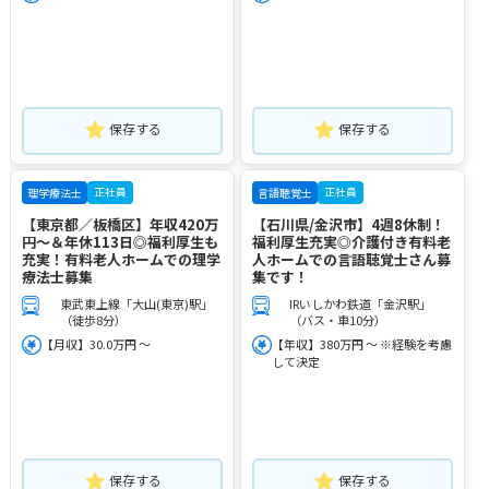
保存する
保存する
正社員
正社員
理学療法士
言語聴覚士
【東京都／板橋区】年収420万
【石川県/金沢市】4週8休制！
円～＆年休113日◎福利厚生も
福利厚生充実◎介護付き有料老
充実！有料老人ホームでの理学
人ホームでの言語聴覚士さん募
療法士募集
集です！
東武東上線「大山(東京)駅」
IRいしかわ鉄道「金沢駅」
（徒歩8分）
（バス・車10分）
【月収】30.0万円 ～
【年収】380万円 ～ ※経験を考慮
して決定
保存する
保存する