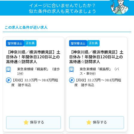
イメージに合いませんでしたか？
似た条件の求人も見てみましょう
この求人と条件が近い求人
正社員
正社員
理学療法士
理学療法士
【神奈川県／横浜市鶴見区】土
【神奈川県／横浜市鶴見区】土
日休み！年間休日120日以上の
日休み！年間休日120日以上の
高待遇☆訪問求人
高待遇☆訪問求人
東急東横線「綱島駅」（徒歩
東急東横線「綱島駅」（バ
1分）
ス・車9分）
【月収】32.3万円 ～ 38.8万円程
【月収】32.2万円 ～ 38.8万円程
度 諸手当込
度 諸手当込
保存する
保存する