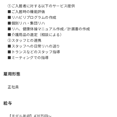
①ご入居者に対する以下のサービス提供
■ご入居時の機能評価
■リハビリプログラムの作成
■個別リハ・集団リハ
■リハ、健康体操マニュアル作成／計画書の作成
■介護用品の選定（相談による）
②スタッフとの連携
■スタッフへの日常リハの送り
■トランスなどのスタッフ指導
■ミーティングでの指導
雇用形態
正社員
給与
【モデル年収】420万円〜