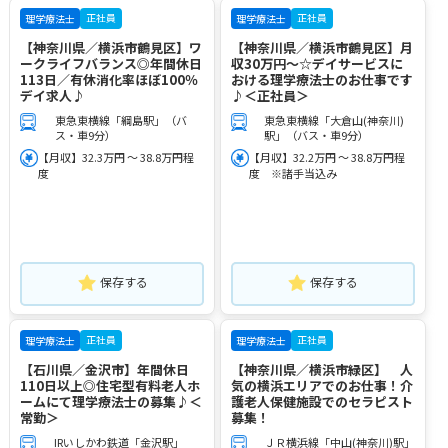
正社員
正社員
理学療法士
理学療法士
【神奈川県／横浜市鶴見区】ワ
【神奈川県／横浜市鶴見区】月
ークライフバランス◎年間休日
収30万円～☆デイサービスに
113日／有休消化率ほぼ100％
おける理学療法士のお仕事です
デイ求人♪
♪＜正社員＞
東急東横線「綱島駅」（バ
東急東横線「大倉山(神奈川)
ス・車9分）
駅」（バス・車9分）
【月収】32.3万円 ～ 38.8万円程
【月収】32.2万円 ～ 38.8万円程
度
度 ※諸手当込み
保存する
保存する
正社員
正社員
理学療法士
理学療法士
【石川県／金沢市】年間休日
【神奈川県／横浜市緑区】 人
110日以上◎住宅型有料老人ホ
気の横浜エリアでのお仕事！介
ームにて理学療法士の募集♪＜
護老人保健施設でのセラピスト
常勤＞
募集！
IRいしかわ鉄道「金沢駅」
ＪＲ横浜線「中山(神奈川)駅」