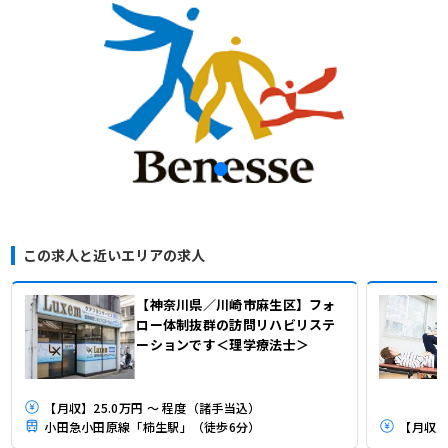
この求人と近いエリアの求人
【神奈川県／川崎市麻生区】フォ
ロー体制抜群の訪問リハビリステ
ーションです＜理学療法士＞
【月収】25.0万円 ～ 程度（諸手当込）
小田急小田原線「柿生駅」（徒歩6分）
【月収】