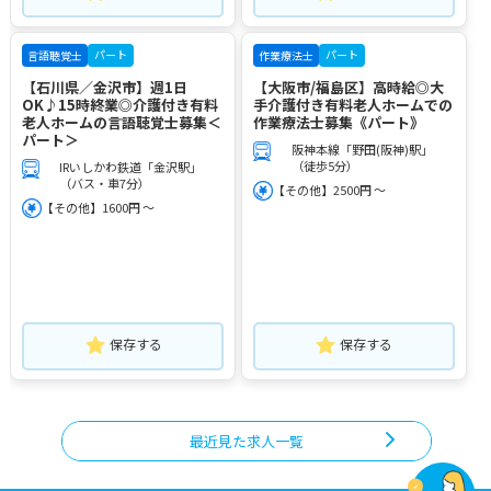
パート
パート
言語聴覚士
作業療法士
【石川県／金沢市】週1日
【大阪市/福島区】高時給◎大
OK♪15時終業◎介護付き有料
手介護付き有料老人ホームでの
老人ホームの言語聴覚士募集＜
作業療法士募集《パート》
パート＞
阪神本線「野田(阪神)駅」
（徒歩5分）
IRいしかわ鉄道「金沢駅」
（バス・車7分）
【その他】2500円 ～
【その他】1600円 ～
保存する
保存する
最近見た求人一覧