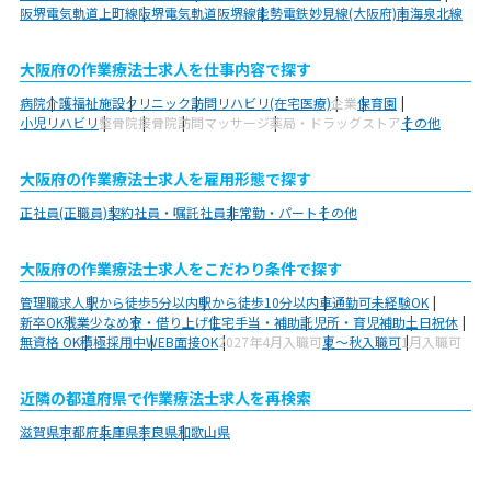
阪堺電気軌道上町線
阪堺電気軌道阪堺線
能勢電鉄妙見線(大阪府)
南海泉北線
大阪府の作業療法士求人を仕事内容で探す
病院
介護福祉施設
クリニック
訪問リハビリ(在宅医療)
企業
保育園
小児リハビリ
整骨院
接骨院
訪問マッサージ
薬局・ドラッグストア
その他
大阪府の作業療法士求人を雇用形態で探す
正社員(正職員)
契約社員・嘱託社員
非常勤・パート
その他
大阪府の作業療法士求人をこだわり条件で探す
管理職求人
駅から徒歩5分以内
駅から徒歩10分以内
車通勤可
未経験OK
新卒OK
残業少なめ
寮・借り上げ
住宅手当・補助
託児所・育児補助
土日祝休
無資格 OK
積極採用中
WEB面接OK
2027年4月入職可
夏～秋入職可
1月入職可
近隣の都道府県で作業療法士求人を再検索
滋賀県
京都府
兵庫県
奈良県
和歌山県