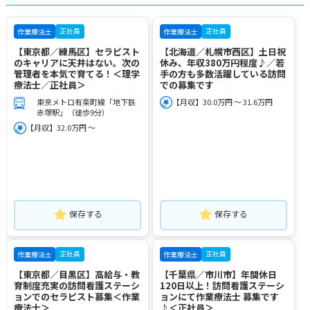
正社員
正社員
作業療法士
作業療法士
【東京都／練馬区】セラピスト
【北海道／札幌市西区】土日祝
のキャリアに天井はない。次の
休み、年収380万円程度♪／若
管理者を本気で育てる！＜理学
手の方も多数活躍している訪問
療法士／正社員＞
での募集です
東京メトロ有楽町線「地下鉄
【月収】30.0万円 ～ 31.6万円
赤塚駅」（徒歩9分）
【月収】32.0万円 ～
保存する
保存する
正社員
正社員
作業療法士
作業療法士
【東京都／目黒区】高給与・教
【千葉県／市川市】年間休日
育制度充実の訪問看護ステーシ
120日以上！訪問看護ステーシ
ョンでのセラピスト募集＜作業
ョンにて作業療法士 募集です
療法士＞
♪＜正社員＞