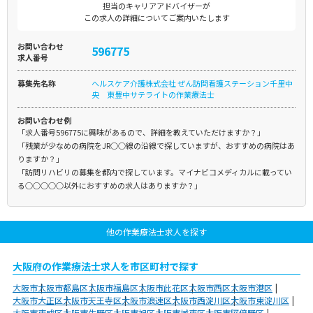
担当のキャリアアドバイザーが
この求人の詳細についてご案内いたします
お問い合わせ
596775
求人番号
募集先名称
ヘルスケア介護株式会社 ぜん訪問看護ステーション千里中
央 東豊中サテライトの作業療法士
お問い合わせ例
「求人番号596775に興味があるので、詳細を教えていただけますか？」
「残業が少なめの病院をJR○○線の沿線で探していますが、おすすめの病院はあ
りますか？」
「訪問リハビリの募集を都内で探しています。マイナビコメディカルに載ってい
る○○○○○以外におすすめの求人はありますか？」
他の作業療法士求人を探す
大阪府の作業療法士求人を市区町村で探す
大阪市
大阪市都島区
大阪市福島区
大阪市此花区
大阪市西区
大阪市港区
大阪市大正区
大阪市天王寺区
大阪市浪速区
大阪市西淀川区
大阪市東淀川区
大阪市東成区
大阪市生野区
大阪市旭区
大阪市城東区
大阪市阿倍野区