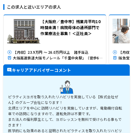
この求人と近いエリアの求人
【大阪府／豊中市】残業月平均10
時間未満！病院母体の通所部門で
作業療法士募集！＜正社員＞
【月収】23.9万円 ～ 26.0万円以上 諸手当込
【月収】2
大阪高速鉄道大阪モノレール「千里中央駅」（徒歩6分）
阪急宝塚
キャリアアドバイザーコメント
ピラティスヨガを取り入れたリハビリを実施している【株式会社ぜ
ん】のグループ会社になります！
北摂エリアを中心に訪問リハビリを実施していますが、電動機付自転
車での訪問になりますので、運転免許は不要です。
また法人の福利厚生として、ヨガレッスンを無料で受けられる事もで
きます！
医学的にも効果のあると証明されたピラティスを取り入れたリハビリ