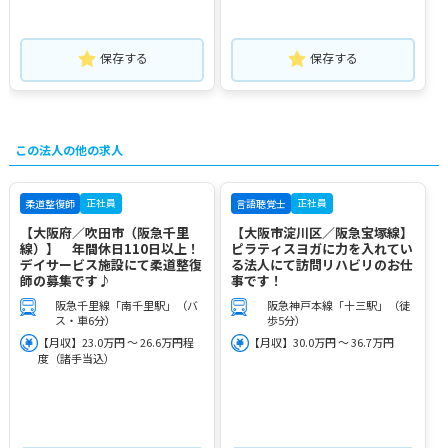
保存する
保存する
この法人の他の求人
正社員
正社員
柔道整復師
言語聴覚士
【大阪府／吹田市（阪急千里
【大阪市淀川区／阪急宝塚線】
線）】 年間休日110日以上！
ピラティスヨガに力を入れてい
デイサービス施設にて柔道整復
る法人にて訪問リハビリのお仕
師の募集です♪
事です！
阪急千里線「南千里駅」（バ
阪急神戸本線「十三駅」（徒
ス・車6分）
歩5分）
【月収】23.0万円 ～ 26.6万円程
【月収】30.0万円 ～ 36.7万円
度（諸手当込）