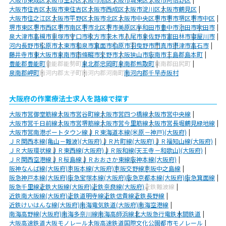
大阪市住吉区
大阪市東住吉区
大阪市西成区
大阪市淀川区
大阪市鶴見区
大阪市住之江区
大阪市平野区
大阪市北区
大阪市中央区
堺市
堺市堺区
堺市中区
堺市東区
堺市西区
堺市南区
堺市北区
堺市美原区
岸和田市
豊中市
池田市
吹田市
泉大津市
高槻市
貝塚市
守口市
枚方市
茨木市
八尾市
泉佐野市
富田林市
寝屋川市
河内長野市
松原市
大東市
和泉市
箕面市
柏原市
羽曳野市
門真市
摂津市
高石市
藤井寺市
東大阪市
泉南市
四條畷市
交野市
大阪狭山市
阪南市
三島郡島本町
豊能郡豊能町
豊能郡能勢町
泉北郡忠岡町
泉南郡熊取町
泉南郡田尻町
泉南郡岬町
南河内郡太子町
南河内郡河南町
南河内郡千早赤阪村
大阪府の作業療法士求人を路線で探す
大阪市営御堂筋線
大阪市営谷町線
大阪市営四つ橋線
大阪市営中央線
大阪市営千日前線
大阪市営堺筋線
大阪市営今里筋線
大阪市営長堀鶴見緑地線
大阪市営南港ポートタウン線
ＪＲ東海道本線(米原－神戸)(大阪府)
ＪＲ関西本線(亀山－難波)(大阪府)
ＪＲ片町線(大阪府)
ＪＲ福知山線(大阪府)
ＪＲ大阪環状線
ＪＲ東西線(大阪府)
ＪＲ阪和線(天王寺－和歌山)(大阪府)
ＪＲ関西空港線
ＪＲ桜島線
ＪＲおおさか東線
阪神本線(大阪府)
阪神なんば線(大阪府)
京阪本線(大阪府)
京阪交野線
京阪中之島線
阪急神戸本線(大阪府)
阪急宝塚本線(大阪府)
阪急京都本線(大阪府)
阪急箕面線
阪急千里線
近鉄大阪線(大阪府)
近鉄奈良線(大阪府)
近鉄難波線
近鉄南大阪線(大阪府)
近鉄道明寺線
近鉄信貴線
近鉄長野線
近鉄けいはんな線(大阪府)
南海電気鉄道(大阪府)
南海空港線
南海高野線(大阪府)
南海多奈川線
南海高師浜線
北大阪急行電鉄
水間鉄道
大阪高速鉄道大阪モノレール
大阪高速鉄道国際文化公園都市モノレール