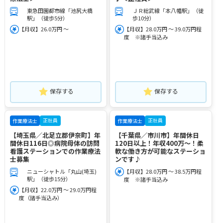
東急田園都市線「池尻大橋
ＪＲ総武線「本八幡駅」（徒
駅」（徒歩5分）
歩10分）
【月収】26.0万円 ～
【月収】28.0万円 ～ 39.0万円程
度 ※諸手当込み
保存する
保存する
正社員
正社員
作業療法士
作業療法士
【埼玉県／北足立郡伊奈町】年
【千葉県／市川市】年間休日
間休日116日◎病院母体の訪問
120日以上！年収400万～！柔
看護ステーションでの作業療法
軟な働き方が可能なステーショ
士募集
ンです♪
ニューシャトル「丸山(埼玉)
【月収】28.0万円 ～ 38.5万円程
駅」（徒歩15分）
度 ※諸手当込み
【月収】22.0万円 ～ 29.0万円程
度（諸手当込み）