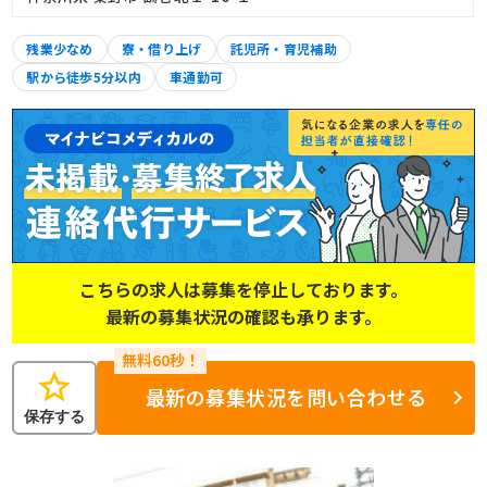
残業少なめ
寮・借り上げ
託児所・育児補助
駅から徒歩5分以内
車通勤可
こちらの求人は募集を停止しております。
最新の募集状況の確認も承ります。
star
最新の募集状況を問い合わせる
保存する