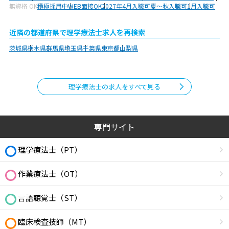
無資格 OK
積極採用中
WEB面接OK
2027年4月入職可
夏～秋入職可
1月入職可
近隣の都道府県で理学療法士求人を再検索
茨城県
栃木県
群馬県
埼玉県
千葉県
東京都
山梨県
理学療法士の求人をすべて見る
専門サイト
理学療法士（PT）
作業療法士（OT）
言語聴覚士（ST）
臨床検査技師（MT）