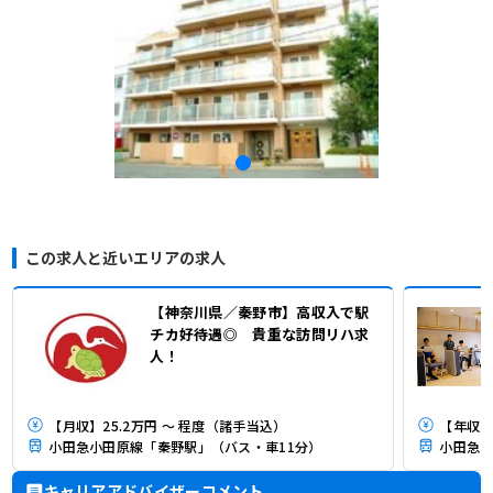
この求人と近いエリアの求人
【神奈川県／秦野市】高収入で駅
チカ好待遇◎ 貴重な訪問リハ求
人！
【月収】25.2万円 ～ 程度（諸手当込）
【年収】
小田急小田原線「秦野駅」（バス・車11分）
小田急小
キャリアアドバイザーコメント