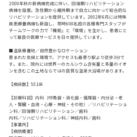
2000年秋の新病棟完成に伴い、回復期リハビリテーション
病棟を設置。急性期から維持期まで自立に向かって総合的な
リハビリテーションを提供しています。2002年6月には特殊
疾患療養病棟も新設し、常時600名超の各種専門スタッフが
チームワークの力で「機能」と「環境」を生かし、患者にと
って最良の医療サービスを日々提供しています。
■温泉療養地／自然豊かなロケーション
恵まれた気候と環境で、アクセスも最寄り駅より徒歩3分で
す。また、院内には世界一のカルシウム含有量と多量のイオ
ンを含むこの土地ならではの良質な温泉大浴場があります。
【病床数】551床
【診療科目】内科（呼吸器・消化器・循環器・内分泌・老
人・腎臓・血液・心療・神経・その他）／リハビリテーショ
ン科／回復期リハビリテーション／歯科
内科／リハビリテーション科／神経内科／歯科
【事業所】
【病院概要】