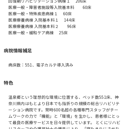
回復期リハビリテーション病棟１ 206床
医療一般・障害者施設等入院基本料 60床
医療一般・特殊疾患病棟１ 60床
医療療養病棟 入院基本料１ 144床
医療療養病棟 入院基本料２ 96床
医療一般・緩和ケア病棟 25床
病院情報補足
病床数：551、電子カルテ導入済み
特色
温泉郷という理想的な環境に位置する、ベッド数551床、神
奈川県内はもとより日本でも指折りの規模の総合リハビリテ
ーション病院です。常時600名超の各種専門スタッフがチー
ムワークの力で「機能」と「環境」を生かし、患者様にとっ
て最良の医療サービスを日々提供しています。 とくにリハビ
リスタッフや介護福祉士の増員により、「寝たきりにさせな