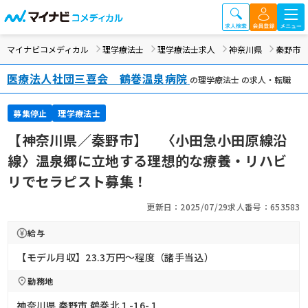
マイナビコメディカル
理学療法士
理学療法士求人
神奈川県
秦野市
医療法人社団三喜会 鶴巻温泉病院
の理学療法士 の求人・転職
募集停止
理学療法士
【神奈川県／秦野市】 〈小田急小田原線沿
線〉温泉郷に立地する理想的な療養・リハビ
リでセラピスト募集！
更新日：2025/07/29
求人番号：653583
給与
【モデル月収】23.3万円〜程度（諸手当込）
勤務地
神奈川県 秦野市 鶴巻北１-16-１