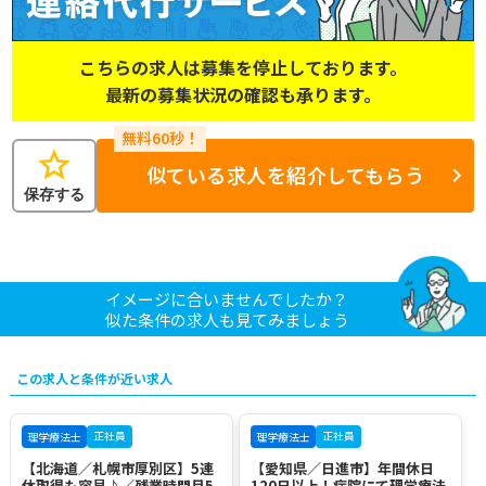
こちらの求人は募集を停止しております。
最新の募集状況の確認も承ります。
star
似ている求人を紹介してもらう
保存する
イメージに合いませんでしたか？
似た条件の求人も見てみましょう
この求人と条件が近い求人
正社員
正社員
理学療法士
理学療法士
【北海道／札幌市厚別区】5連
【愛知県／日進市】年間休日
休取得も容易♪／残業時間月5
120日以上！病院にて理学療法