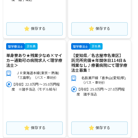
保存する
保存する
正社員
正社員
理学療法士
理学療法士
単身寮あり★残業少なめ×マイ
【愛知県／名古屋市名東区】
カー通勤可の病院求人＜理学療
託児所完備★年間休日114日＆
法士＞
残業なし♪療養病院にて理学療
法士募集！
ＪＲ東海道本線(東京－熱海)
「三島駅」（バス・車8分）
名鉄瀬戸線「喜多山(愛知)駅」
（バス・車9分）
【月収】22.0万円 ～ 35.0万円程
度 ※諸手当込（モデル給与）
【月収】25.0万円 ～ 27.0万円程
度 諸手当込
保存する
保存する