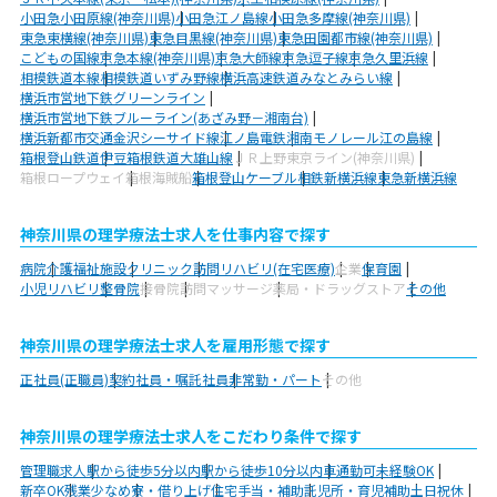
小田急小田原線(神奈川県)
小田急江ノ島線
小田急多摩線(神奈川県)
東急東横線(神奈川県)
東急目黒線(神奈川県)
東急田園都市線(神奈川県)
こどもの国線
京急本線(神奈川県)
京急大師線
京急逗子線
京急久里浜線
相模鉄道本線
相模鉄道いずみ野線
横浜高速鉄道みなとみらい線
横浜市営地下鉄グリーンライン
横浜市営地下鉄ブルーライン(あざみ野－湘南台)
横浜新都市交通金沢シーサイド線
江ノ島電鉄
湘南モノレール江の島線
箱根登山鉄道
伊豆箱根鉄道大雄山線
ＪＲ上野東京ライン(神奈川県)
箱根ロープウェイ
箱根海賊船
箱根登山ケーブル
相鉄新横浜線
東急新横浜線
神奈川県の理学療法士求人を仕事内容で探す
病院
介護福祉施設
クリニック
訪問リハビリ(在宅医療)
企業
保育園
小児リハビリ
整骨院
接骨院
訪問マッサージ
薬局・ドラッグストア
その他
神奈川県の理学療法士求人を雇用形態で探す
正社員(正職員)
契約社員・嘱託社員
非常勤・パート
その他
神奈川県の理学療法士求人をこだわり条件で探す
管理職求人
駅から徒歩5分以内
駅から徒歩10分以内
車通勤可
未経験OK
新卒OK
残業少なめ
寮・借り上げ
住宅手当・補助
託児所・育児補助
土日祝休