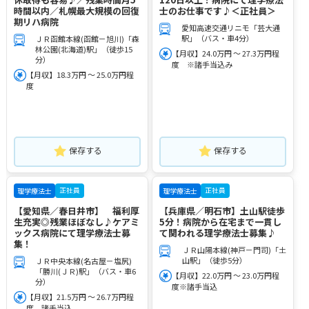
時間以内／札幌最大規模の回復
士のお仕事です♪＜正社員＞
期リハ病院
愛知高速交通リニモ「芸大通
駅」（バス・車4分）
ＪＲ函館本線(函館－旭川)「森
林公園(北海道)駅」（徒歩15
【月収】24.0万円 ～ 27.3万円程
分）
度 ※諸手当込み
【月収】18.3万円 ～ 25.0万円程
度
保存する
保存する
正社員
正社員
理学療法士
理学療法士
【愛知県／春日井市】 福利厚
【兵庫県／明石市】土山駅徒歩
生充実◎残業ほぼなし♪ケアミ
5分！病院から在宅まで一貫し
ックス病院にて理学療法士募
て関われる理学療法士募集♪
集！
ＪＲ山陽本線(神戸－門司)「土
山駅」（徒歩5分）
ＪＲ中央本線(名古屋－塩尻)
「勝川(ＪＲ)駅」（バス・車6
【月収】22.0万円 ～ 23.0万円程
分）
度※諸手当込
【月収】21.5万円 ～ 26.7万円程
度 諸手当込