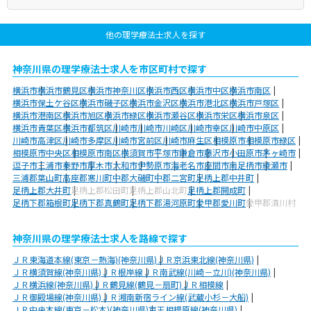
他の理学療法士求人を探す
神奈川県の理学療法士求人を市区町村で探す
横浜市
横浜市鶴見区
横浜市神奈川区
横浜市西区
横浜市中区
横浜市南区
横浜市保土ケ谷区
横浜市磯子区
横浜市金沢区
横浜市港北区
横浜市戸塚区
横浜市港南区
横浜市旭区
横浜市緑区
横浜市瀬谷区
横浜市栄区
横浜市泉区
横浜市青葉区
横浜市都筑区
川崎市
川崎市川崎区
川崎市幸区
川崎市中原区
川崎市高津区
川崎市多摩区
川崎市宮前区
川崎市麻生区
相模原市
相模原市緑区
相模原市中央区
相模原市南区
横須賀市
平塚市
鎌倉市
藤沢市
小田原市
茅ヶ崎市
逗子市
三浦市
秦野市
厚木市
大和市
伊勢原市
海老名市
座間市
南足柄市
綾瀬市
三浦郡葉山町
高座郡寒川町
中郡大磯町
中郡二宮町
足柄上郡中井町
足柄上郡大井町
足柄上郡松田町
足柄上郡山北町
足柄上郡開成町
足柄下郡箱根町
足柄下郡真鶴町
足柄下郡湯河原町
愛甲郡愛川町
愛甲郡清川村
神奈川県の理学療法士求人を路線で探す
ＪＲ東海道本線(東京－熱海)(神奈川県)
ＪＲ京浜東北線(神奈川県)
ＪＲ横須賀線(神奈川県)
ＪＲ根岸線
ＪＲ南武線(川崎－立川)(神奈川県)
ＪＲ横浜線(神奈川県)
ＪＲ鶴見線(鶴見－扇町)
ＪＲ相模線
ＪＲ御殿場線(神奈川県)
ＪＲ湘南新宿ライン線(武蔵小杉－大船)
ＪＲ中央本線(東京－松本)(神奈川県)
京王相模原線(神奈川県)