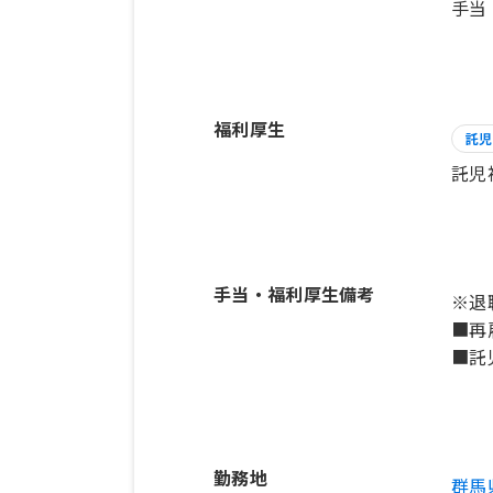
手当
福利厚生
託児
託児
手当・福利厚生備考
※退
■再
■託
勤務地
群馬