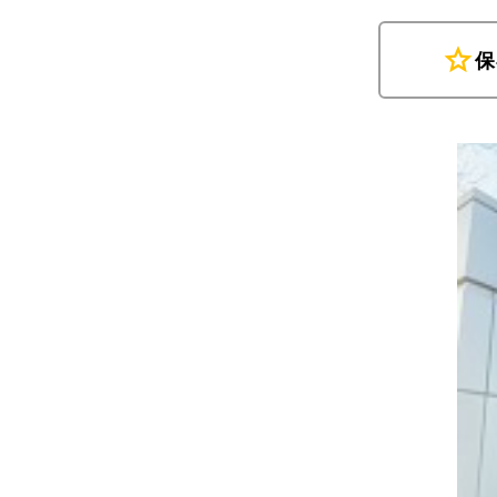
star
保