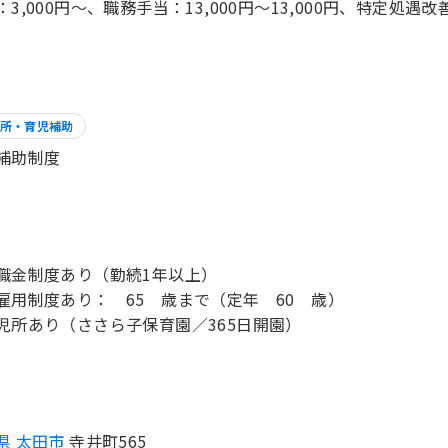
：3,000円～、職務手当：13,000円～13,000円、特定処遇改
所・育児補助
補助制度
職金制度あり（勤続1年以上）
雇用制度あり： 65 歳まで（定年 60 歳）
児所あり（ささら子保育園／365日開園）
県 太田市
寺井町565