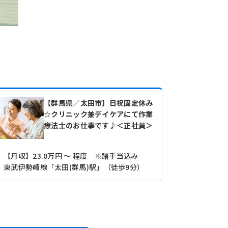
【群馬県／太田市】日祝固定休み
☆クリニック兼デイケアにて作業
療法士のお仕事です♪＜正社員＞
【月収】23.0万円 ～ 程度 ※諸手当込み
【その他】14
東武伊勢崎線「太田(群馬)駅」（徒歩9分）
東武伊勢崎