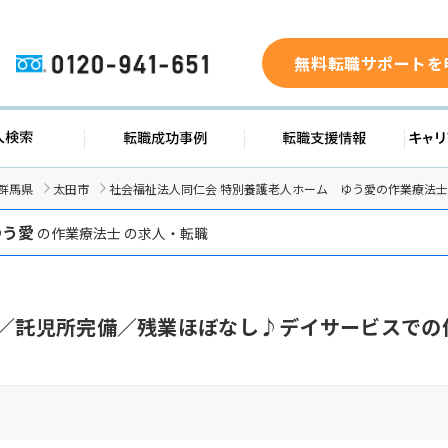
無料転職サポートを
0120-941-651
ド
求人検索
転職成功事例
転職支
群馬県
太田市
社会福祉法人同仁会 特別養護老人ホーム ゆう愛の作業療法
ゆう愛
の作業療法士 の求人・転職
日／託児所完備／残業ほぼなし♪デイサービスでの