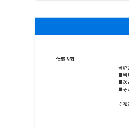
仕事内容
当施
■利
■送
■そ
※転