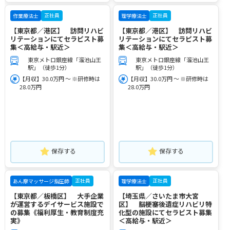
正社員
正社員
作業療法士
理学療法士
【東京都／港区】 訪問リハビ
【東京都／港区】 訪問リハビ
リテーションにてセラピスト募
リテーションにてセラピスト募
集＜高給与・駅近＞
集＜高給与・駅近＞
東京メトロ銀座線「溜池山王
東京メトロ銀座線「溜池山王
駅」（徒歩1分）
駅」（徒歩1分）
【月収】30.0万円 ～ ※研修時は
【月収】30.0万円 ～ ※研修時は
28.0万円
28.0万円
保存する
保存する
正社員
正社員
あん摩マッサージ指圧師
理学療法士
【東京都／板橋区】 大手企業
【埼玉県／さいたま市大宮
が運営するデイサービス施設で
区】 脳梗塞後遺症リハビリ特
の募集《福利厚生・教育制度充
化型の施設にてセラピスト募集
実》
＜高給与・駅近＞