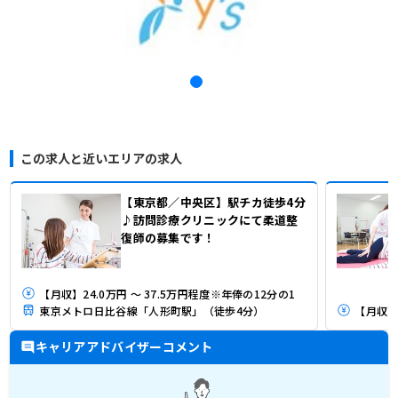
この求人と近いエリアの求人
【東京都／中央区】駅チカ徒歩4分
♪訪問診療クリニックにて柔道整
復師の募集です！
【月収】24.0万円 ～ 37.5万円程度※年俸の12分の1
東京メトロ日比谷線「人形町駅」（徒歩4分）
【月収】2
キャリアアドバイザーコメント