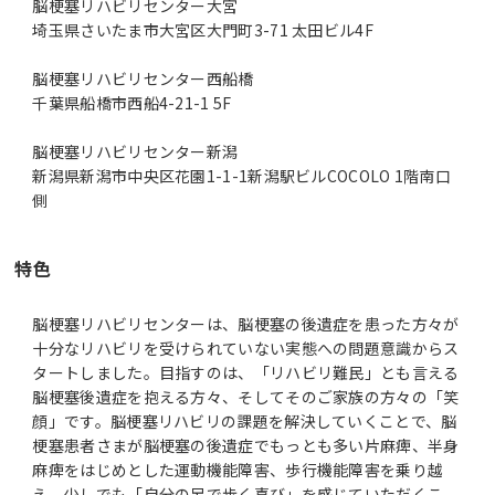
脳梗塞リハビリセンター大宮
埼玉県さいたま市大宮区大門町3-71 太田ビル4F
脳梗塞リハビリセンター西船橋
千葉県船橋市西船4-21-1 5F
脳梗塞リハビリセンター新潟
新潟県新潟市中央区花園1-1-1新潟駅ビルCOCOLO 1階南口
側
特色
脳梗塞リハビリセンターは、脳梗塞の後遺症を患った方々が
十分なリハビリを受けられていない実態への問題意識からス
タートしました。目指すのは、「リハビリ難民」とも言える
脳梗塞後遺症を抱える方々、そしてそのご家族の方々の「笑
顔」です。脳梗塞リハビリの課題を解決していくことで、脳
梗塞患者さまが脳梗塞の後遺症でもっとも多い片麻痺、半身
麻痺をはじめとした運動機能障害、歩行機能障害を乗り越
え、少しでも「自分の足で歩く喜び」を感じていただくこ