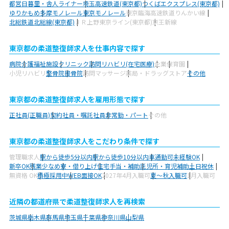
都営日暮里・舎人ライナー
埼玉高速鉄道(東京都)
つくばエクスプレス(東京都)
ゆりかもめ
多摩モノレール
東京モノレール
東京臨海高速鉄道りんかい線
北総鉄道北総線(東京都)
ＪＲ上野東京ライン(東京都)
京王新線
東京都の柔道整復師求人を仕事内容で探す
病院
介護福祉施設
クリニック
訪問リハビリ(在宅医療)
企業
保育園
小児リハビリ
整骨院
接骨院
訪問マッサージ
薬局・ドラッグストア
その他
東京都の柔道整復師求人を雇用形態で探す
正社員(正職員)
契約社員・嘱託社員
非常勤・パート
その他
東京都の柔道整復師求人をこだわり条件で探す
管理職求人
駅から徒歩5分以内
駅から徒歩10分以内
車通勤可
未経験OK
新卒OK
残業少なめ
寮・借り上げ
住宅手当・補助
託児所・育児補助
土日祝休
無資格 OK
積極採用中
WEB面接OK
2027年4月入職可
夏～秋入職可
1月入職可
近隣の都道府県で柔道整復師求人を再検索
茨城県
栃木県
群馬県
埼玉県
千葉県
神奈川県
山梨県