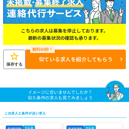
こちらの求人は募集を停止しております。
最新の募集状況の確認も承ります。
star
似ている求人を紹介してもらう
保存する
イメージに合いませんでしたか？
似た条件の求人も見てみましょう
この求人と条件が近い求人
正社員
正社員
柔道整復師
柔道整復師