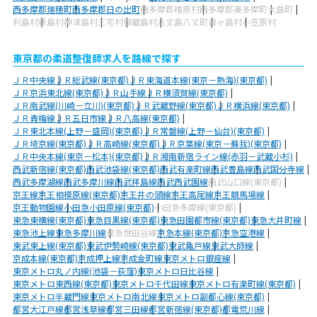
西多摩郡瑞穂町
西多摩郡日の出町
西多摩郡檜原村
西多摩郡奥多摩町
大島町
利島村
新島村
神津島村
三宅村
御蔵島村
八丈島八丈町
青ヶ島村
小笠原村
東京都の柔道整復師求人を路線で探す
ＪＲ中央線
ＪＲ総武線(東京都)
ＪＲ東海道本線(東京－熱海)(東京都)
ＪＲ京浜東北線(東京都)
ＪＲ山手線
ＪＲ横須賀線(東京都)
ＪＲ南武線(川崎－立川)(東京都)
ＪＲ武蔵野線(東京都)
ＪＲ横浜線(東京都)
ＪＲ青梅線
ＪＲ五日市線
ＪＲ八高線(東京都)
ＪＲ東北本線(上野－盛岡)(東京都)
ＪＲ常磐線(上野－仙台)(東京都)
ＪＲ埼京線(東京都)
ＪＲ高崎線(東京都)
ＪＲ京葉線(東京－蘇我)(東京都)
ＪＲ中央本線(東京－松本)(東京都)
ＪＲ湘南新宿ライン線(赤羽－武蔵小杉)
西武新宿線(東京都)
西武池袋線(東京都)
西武有楽町線
西武豊島線
西武国分寺線
西武多摩湖線
西武多摩川線
西武拝島線
西武西武園線
西武山口線(東京都)
京王線
京王相模原線(東京都)
京王井の頭線
京王高尾線
京王競馬場線
京王動物園線
小田急小田原線(東京都)
小田急多摩線(東京都)
東急東横線(東京都)
東急目黒線(東京都)
東急田園都市線(東京都)
東急大井町線
東急池上線
東急多摩川線
東急世田谷線
京急本線(東京都)
京急空港線
東武東上線(東京都)
東武伊勢崎線(東京都)
東武亀戸線
東武大師線
京成本線(東京都)
京成押上線
京成金町線
東京メトロ銀座線
東京メトロ丸ノ内線(池袋－荻窪)
東京メトロ日比谷線
東京メトロ東西線(東京都)
東京メトロ千代田線
東京メトロ有楽町線(東京都)
東京メトロ半蔵門線
東京メトロ南北線
東京メトロ副都心線(東京都)
都営大江戸線
都営浅草線
都営三田線
都営新宿線(東京都)
都電荒川線