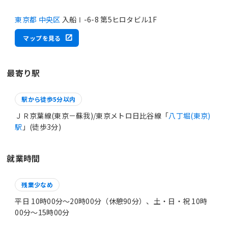
東京都 中央区
入船Ⅰ-6-8 第5ヒロタビル1F
マップを見る
最寄り駅
駅から徒歩5分以内
ＪＲ京葉線(東京－蘇我)/東京メトロ日比谷線「
八丁堀(東京)
駅
」(徒歩3分)
就業時間
残業少なめ
平日 10時00分〜20時00分（休憩90分）、土・日・祝 10時
00分〜15時00分