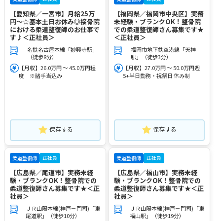
【愛知県／一宮市】月給25万
【福岡県／福岡市中央区】実務
円～☆基本土日お休み◎接骨院
未経験・ブランクOK！整骨院
における柔道整復師のお仕事で
での柔道整復師さん募集です★
す♪＜正社員＞
＜正社員＞
名鉄名古屋本線「妙興寺駅」
福岡市地下鉄空港線「天神
（徒歩8分）
駅」（徒歩3分）
【月収】26.0万円 ～ 45.0万円程
【月収】27.0万円 ～ 50.0万円週
度 ※諸手当込み
5+半日勤務・祝祭日 休み制
保存する
保存する
正社員
正社員
柔道整復師
柔道整復師
【広島県／尾道市】実務未経
【広島県／福山市】実務未経
験・ブランクOK！整骨院での
験・ブランクOK！整骨院での
柔道整復師さん募集です★＜正
柔道整復師さん募集です★＜正
社員＞
社員＞
ＪＲ山陽本線(神戸－門司)「東
ＪＲ山陽本線(神戸－門司)「東
尾道駅」（徒歩10分）
福山駅」（徒歩19分）