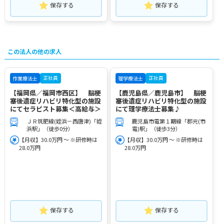
保存する
保存する
この法人の他の求人
正社員
正社員
作業療法士
理学療法士
【福岡県／福岡市西区】 脳梗
【鹿児島県／鹿児島市】 脳梗
塞後遺症リハビリ特化型の施設
塞後遺症リハビリ特化型の施設
にてセラピスト募集＜高給与＞
にて理学療法士募集♪
ＪＲ筑肥線(姪浜－西唐津)「姪
鹿児島市電第１期線「郡元(市
浜駅」（徒歩0分）
電)駅」（徒歩3分）
【月収】30.0万円 ～ ※研修時は
【月収】30.0万円 ～ ※研修時は
28.0万円
28.0万円
保存する
保存する