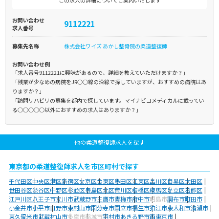
お問い合わせ
9112221
求人番号
募集先名称
株式会社ワイズ あかし整骨院の柔道整復師
お問い合わせ例
「求人番号9112221に興味があるので、詳細を教えていただけますか？」
「残業が少なめの病院をJR○○線の沿線で探していますが、おすすめの病院はあ
りますか？」
「訪問リハビリの募集を都内で探しています。マイナビコメディカルに載ってい
る○○○○○以外におすすめの求人はありますか？」
他の柔道整復師求人を探す
東京都の柔道整復師求人を市区町村で探す
千代田区
中央区
港区
新宿区
文京区
台東区
墨田区
江東区
品川区
目黒区
大田区
世田谷区
渋谷区
中野区
杉並区
豊島区
北区
荒川区
板橋区
練馬区
足立区
葛飾区
江戸川区
八王子市
立川市
武蔵野市
三鷹市
青梅市
府中市
昭島市
調布市
町田市
小金井市
小平市
日野市
東村山市
国分寺市
国立市
福生市
狛江市
東大和市
清瀬市
東久留米市
武蔵村山市
多摩市
稲城市
羽村市
あきる野市
西東京市